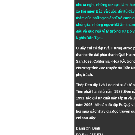
cho ta nghe những cơ cực lầm tha
xã hội miền Bắc và cuộc đời tù đày 
thảm của những chiến sĩ vô danh c
chúng ta, những người đã âm thầm
đấu và gục ngã vì lý tưởng
Tự Do
v
Nghĩa Dân Tộc
...
Ở đây chỉ có tập I và II, từng được 
thanh trên đài phát thanh Quê Hươ
San Jose, California - Hoa Kỳ, tron
chương trình đọc truyện do Trần 
phụ trách.
Thép Đen tập I và II do nhà xuất bả
Tiến phát hành từ năm 1987. Đến 
1991, tác giả tự xuất bản tập III và 
năm 2005 thì hoàn tất tập IV. Quý vị
hỏi mua sách hay dĩa đọc truyện qu
chỉ sau đây:
Dang Chi Binh