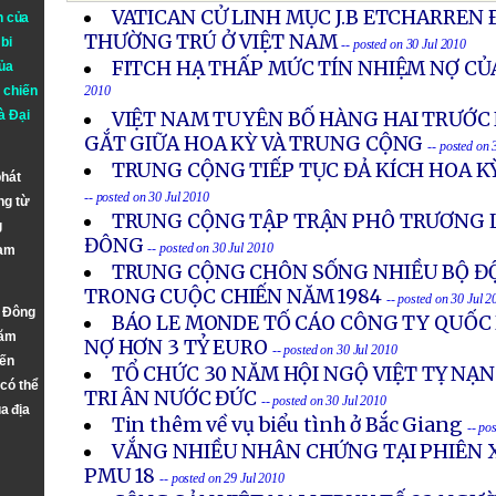
VATICAN CỬ LINH MỤC J.B ETCHARREN 
n của
THƯỜNG TRÚ Ở VIỆT NAM
bi
-- posted on 30 Jul 2010
FITCH HẠ THẤP MỨC TÍN NHIỆM NỢ CỦ
ủa
 chiến
2010
à
Đại
VIỆT NAM TUYÊN BỐ HÀNG HAI TRƯỚC
GẮT GIỮA HOA KỲ VÀ TRUNG CỘNG
-- posted on 
TRUNG CỘNG TIẾP TỤC ĐẢ KÍCH HOA K
phát
-- posted on 30 Jul 2010
ng từ
TRUNG CỘNG TẬP TRẬN PHÔ TRƯƠNG 
g
ĐÔNG
-- posted on 30 Jul 2010
Nam
TRUNG CỘNG CHÔN SỐNG NHIỀU BỘ ĐỘ
TRONG CUỘC CHIẾN NĂM 1984
-- posted on 30 Jul 2
n Đông
BÁO LE MONDE TỐ CÁO CÔNG TY QUỐC
năm
NỢ HƠN 3 TỶ EURO
-- posted on 30 Jul 2010
đến
TỔ CHỨC 30 NĂM HỘI NGỘ VIỆT TỴ NẠ
 có thể
TRI ÂN NƯỚC ĐỨC
-- posted on 30 Jul 2010
a địa
Tin thêm về vụ biểu tình ở Bắc Giang
-- po
VẮNG NHIỀU NHÂN CHỨNG TẠI PHIÊN 
PMU 18
-- posted on 29 Jul 2010