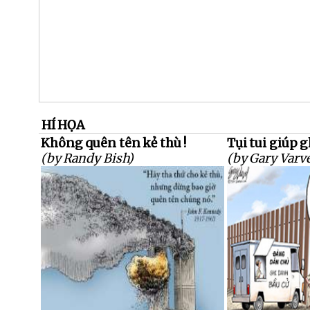
HÍ HỌA
Không quên tên kẻ thù !
Tụi tui giúp g
(by Randy Bish)
(by Gary Varve