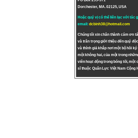
PO Box 255-571
Dorchester, MA. 02125, USA
Hoặc quý vị có thể liên lạc với tác 
email:
dcbinh38@hotmail.com
Chúng tôi xin chân thành cám ơn tá
và trân trọng giới thiệu đến quý độc
và thính giả khắp nơi một bộ hồi ký
một không hai, của một trong nhữn
viên hoạt động trong bóng tối, một 
sĩ thuộc Quân Lực Việt Nam Cộng 