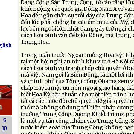
Ðảng Cộng Sản Trung Cộng, tố cáo rằng Ho
khích động các quốc gia Ðông Nam Á về vấ
Hoa để ngăn chận sự trỗi dậy của Trung Cộng
đến lúc phải chống lại các âm mưu của Mỹ, c
lực bên ngoài lớn nhất đang gây trở ngại ch
cách hòa bình vấn đề biển Ðông, mà Trung 
Trung Hoa.
lish
Trong tuần trước, Ngoại trưởng Hoa Kỳ Hill
tại một hội nghị an ninh khu vực ở Hà Nội r
cách hòa bình vụ tranh chấp chủ quyền ở b
mà Việt Nam gọi là Biển Ðông, là một lợi ích
và chính phủ của Tổng thống Obama xem việ
chấp này là một ưu tiên ngoại giao hàng đầ
biết Hoa Kỳ hậu thuẫn cho một tiến trình hợ
tất cả các nước đòi chủ quyền để giải quyết
thổ mà không sử dụng tới biện pháp cưỡng b
trưởng Trung Cộng Dương Khiết Trì nói phá
5
là một vụ tấn công nhắm vào Trung Cộng. S
nước kiểm soát của Trung Cộng không ngớt
10