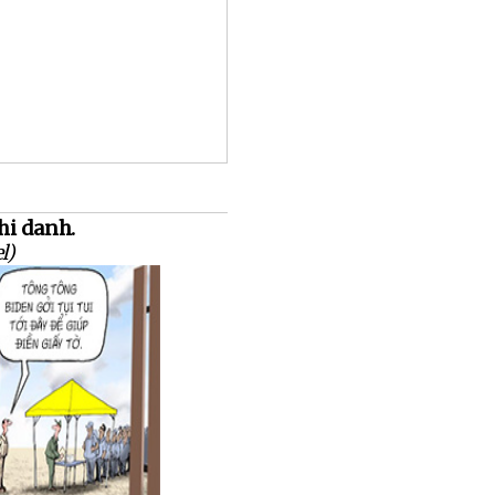
hi danh.
l)