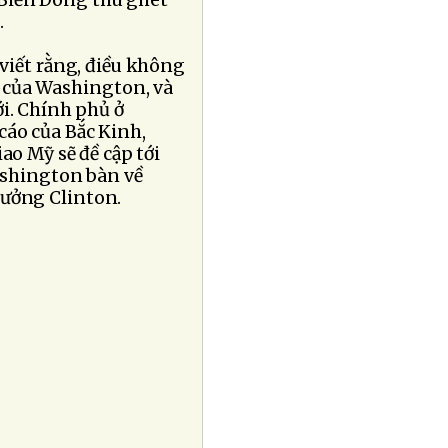
Biển Ðông thù ghét
.
 viết rằng, điều không
y của Washington, và
ới. Chính phủ ở
cáo của Bắc Kinh,
ao Mỹ sẽ đề cập tới
ashington bàn về
rưởng Clinton.