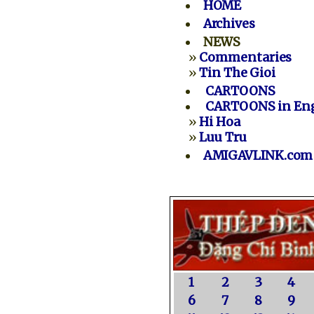
HOME
Archives
NEWS
»
Commentaries
»
Tin The Gioi
CARTOONS
CARTOONS in Eng
»
Hi Hoa
»
Luu Tru
AMIGAVLINK.com
1
2
3
4
6
7
8
9