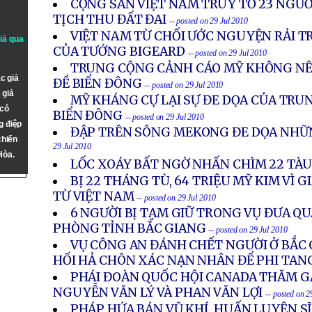
CỘNG SẢN VIỆT NAM TRUY TỐ 23 NGƯỜ
TỊCH THU ĐẤT ĐAI
-- posted on 29 Jul 2010
VIỆT NAM TỪ CHỐI ƯỚC NGUYỆN RẢI TR
giả qua
CỦA TƯỚNG BIGEARD
-- posted on 29 Jul 2010
TRUNG CỘNG CẢNH CÁO MỸ KHÔNG NÊN
c giả
ĐỀ BIỂN ĐÔNG
-- posted on 29 Jul 2010
 giả
MỸ KHÁNG CỰ LẠI SỰ ĐE DỌA CỦA TRU
 có
BIỂN ĐÔNG
-- posted on 29 Jul 2010
g điệp
ĐẬP TRÊN SÔNG MEKONG ĐE DỌA NHỮN
chiến
29 Jul 2010
Hòa.
LỐC XOÁY BẤT NGỜ NHẤN CHÌM 22 TÀU
BỊ 22 THÁNG TÙ, 64 TRIỆU MỸ KIM VÌ G
TỪ VIỆT NAM
-- posted on 29 Jul 2010
6 NGƯỜI BỊ TẠM GIỮ TRONG VỤ ĐƯA QU
PHÒNG TỈNH BẮC GIANG
-- posted on 29 Jul 2010
VỤ CÔNG AN ĐÁNH CHẾT NGƯỜI Ở BẮC G
HỐI HẢ CHÔN XÁC NẠN NHÂN ĐỂ PHI TAN
PHÁI ĐOÀN QUỐC HỘI CANADA THĂM G
NGUYỄN VĂN LÝ VÀ PHAN VĂN LỢI
-- posted on 2
PHÁP HỨA BÁN VŨ KHÍ, HUẤN LUYỆN S