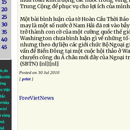
mưu toan khích động các nước trong vùng 
15
Trung Cộng để phục vụ cho lợi ích của mình
20
25
Một bài bình luận của tờ Hoàn Cầu Thời Báo
30
may là một số nước ở Nam Hải đã rơi vào bẫ
trở thành con cờ của một cường quốc thế gi
35
Washington chưa bình luận gì về những tố 
40
nhưng theo dự liệu các giới chức Bộ Ngoại gi
45
vấn đề Biển Ðông tại một cuộc hội thảo ở W
chuyến công du Á châu mới đây của Ngoại t
(SBTN) {nl}{nl}
nh
, do
Posted on 30 Jul 2010
iên Hồi
[
print
]
hững
ực Việt
 Bắc
FreeVietNews
ơi bày
t trí
t vùng
 mà
 kể