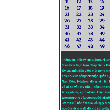
11
12
13
14
16
17
18
19
21
22
23
24
26
27
28
29
31
32
33
34
36
37
38
39
41
42
43
44
46
47
48
49
Thép Đen - Hồi ký của Đặng Chí Bì
Trần Nam thực hiện.
Thép Đen
- Th
Ký của một điện viên, một trong n
chiến sĩ của bóng tối thuộc Quân L
Nam Cộng Hòa hoạt động tại miền
và đã sa vào tay giặc. Thép Đen ph
tất cả những sự thật kinh khiếp vượ
tưởng tượng của con người tại mộ
đất mịt mù hắc ám của loài quỷ dữ
người viết như đã đội mồ sống dậy