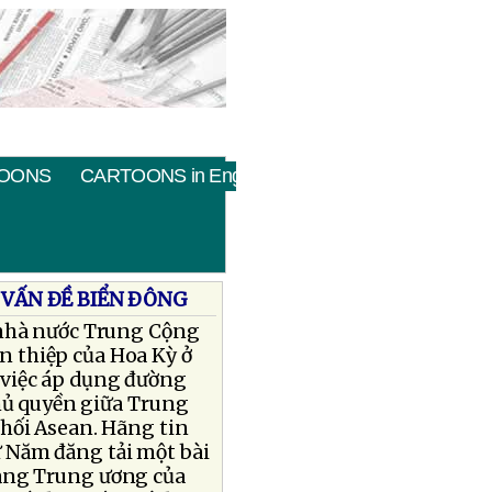
OONS
CARTOONS in English
 VẤN ÐỀ BIỂN ÐÔNG
 nhà nước Trung Cộng
an thiệp của Hoa Kỳ ở
 việc áp dụng đường
chủ quyền giữa Trung
khối Asean. Hãng tin
 Năm đăng tải một bài
Ðảng Trung ương của