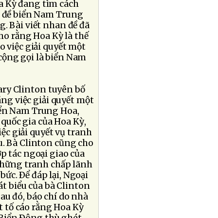
a Kỳ đang tìm cách
n đề biển Nam Trung
. Bài viết nhan đề đã
ho rằng Hoa Kỳ là thế
o việc giải quyết một
cộng gọi là biển Nam
ary Clinton tuyên bố
ằng việc giải quyết một
iển Nam Trung Hoa,
 quốc gia của Hoa Kỳ,
c giải quyết vụ tranh
u. Bà Clinton cũng cho
p tác ngoại giao của
 những tranh chấp lãnh
ức. Ðể đáp lại, Ngoại
t biểu của bà Clinton
au đó, báo chí do nhà
 tố cáo rằng Hoa Kỳ