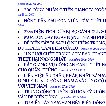
posted on 29 Jul 2010
200 CÔNG NHÂN Ở TIỀN GIANG BỊ NGỘ
on 29 Jul 2010
NÔNG DÂN ĐAU ĐỚN NHÌN TÔM CHẾT 
2010
23% DIỆN TÍCH DỪA BỊ BỌ CÁNH CỨNG
MƯA LỚN GÂY NGẬP NẶNG THÀNH PH
ÐÊ BIỂN TÂY BỊ SẠT LỞ NGHIÊM TRỌNG,
DU KHÁCH TẮM BIỂN CỬA LÒ
-- posted on 29 Jul 2010
11 NGƯỜI CHẾT TRONG CƠN BÃO CHANT
THIỆT HẠI NẶNG NHẤT
-- posted on 29 Jul 2010
BẮC GIANG: VỤ CÔNG AN ĐÁNH CHẾT 
CHO QUẦN CHÚNG
-- posted on 27 Jul 2010
LIÊN HIỆP ÂU CHÂU, PHÁP, NHẬT BẢN
ĐỊNH KHU VỰC ĐÔNG NAM Á VÀ CỦNG CỐ
VỚI VIỆT NAM
-- posted on 27 Jul 2010
TRUNG CỘNG TUYÊN BỐ HOA KỲ KHÔN
VẤN ĐỀ BIỂN ĐÔNG
-- posted on 27 Jul 2010
TỪ BIỂN TÂY NAM HÀN ĐẾN BIỂN ĐÔNG