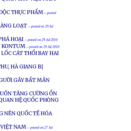
 ĐỘC THỰC PHẨM
-- posted
HÀNG LOẠT
-- posted on 29 Jul
 PHÁ HOẠI
-- posted on 29 Jul 2010
Ố KONTUM
-- posted on 29 Jul 2010
 LỐC CÁT THỔI BAY HAI
HU, HÀ GIANG BỊ
NGƯỜI GÂY BẤT MÃN
 MUỐN TĂNG CƯỜNG ỔN
 QUAN HỆ QUỐC PHÒNG
G NÊN QUỐC TẾ HÓA
 VIỆT NAM
-- posted on 27 Jul