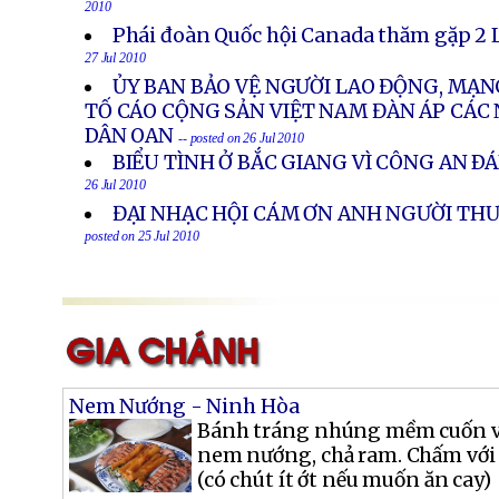
2010
Phái đoàn Quốc hội Canada thăm gặp 2 
27 Jul 2010
ỦY BAN BẢO VỆ NGƯỜI LAO ĐỘNG, MẠ
TỐ CÁO CỘNG SẢN VIỆT NAM ĐÀN ÁP CÁC
DÂN OAN
-- posted on 26 Jul 2010
BIỂU TÌNH Ở BẮC GIANG VÌ CÔNG AN Ð
26 Jul 2010
ĐẠI NHẠC HỘI CÁM ƠN ANH NGƯỜI THƯ
posted on 25 Jul 2010
Nem Nướng - Ninh Hòa
Bánh tráng nhúng mềm cuốn với
nem nướng, chả ram. Chấm với
(có chút ít ớt nếu muốn ăn cay)