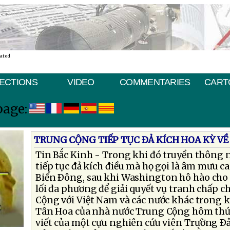
nated
ECTIONS
VIDEO
COMMENTARIES
CART
page:
TRUNG CỘNG TIẾP TỤC ÐẢ KÍCH HOA KỲ VỀ
Tin Bắc Kinh - Trong khi đó truyền thông
tiếp tục đả kích điều mà họ gọi là âm mưu c
Biển Ðông, sau khi Washington hô hào cho
lối đa phương để giải quyết vụ tranh chấp 
Cộng với Việt Nam và các nước khác trong 
Tân Hoa của nhà nước Trung Cộng hôm thứ
viết của một cựu nghiên cứu viên Trường 