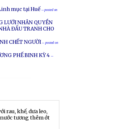
Linh mục tại Huế
-- posted on
NG LƯỚI NHÂN QUYỀN
 NHÀ ĐẤU TRANH CHO
ÁNH CHẾT NGƯỜI
-- posted on
ƠNG PHẾ BINH KỲ 4
--
 rau, khế, dưa leo,
 nước tương thêm ớt