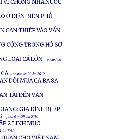
I VÌ CHỐNG NHÀ NƯỚC
O Ở ĐIỆN BIÊN PHỦ
 CAN THIỆP VÀO VẤN
NG CỘNG TRONG HỒ SƠ
G LOÀI CÁ LỚN
-- posted on
 CÁ
-- posted on 29 Jul 2010
IAN DỐI MUA CÁ BA SA
AN TÀI ĐẾN VĂN
IANG: GIA ĐÌNH BỊ ÉP
G
-- posted on 29 Jul 2010
ẶP 2 LINH MỤC
9 Jul 2010
Ĩ QUAN CHO VIỆT NAM
--