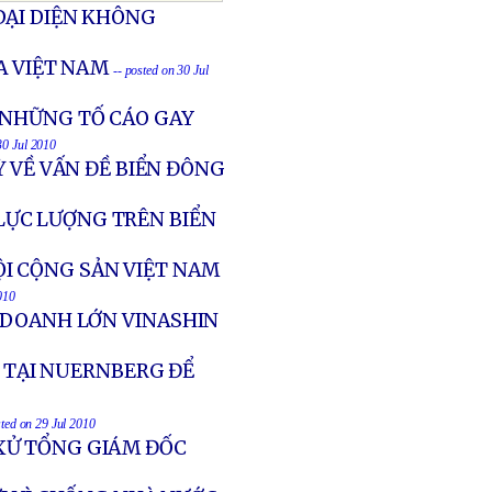
ÐẠI DIỆN KHÔNG
A VIỆT NAM
-- posted on 30 Jul
 NHỮNG TỐ CÁO GAY
30 Jul 2010
Ỳ VỀ VẤN ĐỀ BIỂN ĐÔNG
LỰC LƯỢNG TRÊN BIỂN
I CỘNG SẢN VIỆT NAM
010
 DOANH LỚN VINASHIN
N TẠI NUERNBERG ĐỂ
sted on 29 Jul 2010
XỬ TỔNG GIÁM ĐỐC