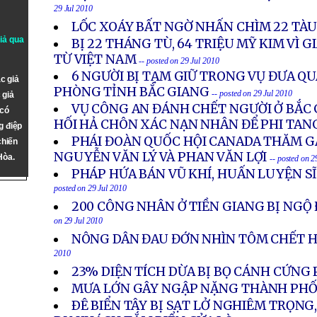
29 Jul 2010
LỐC XOÁY BẤT NGỜ NHẤN CHÌM 22 TÀU
giả qua
BỊ 22 THÁNG TÙ, 64 TRIỆU MỸ KIM VÌ G
TỪ VIỆT NAM
-- posted on 29 Jul 2010
6 NGƯỜI BỊ TẠM GIỮ TRONG VỤ ĐƯA QU
c giả
PHÒNG TỈNH BẮC GIANG
-- posted on 29 Jul 2010
 giả
VỤ CÔNG AN ĐÁNH CHẾT NGƯỜI Ở BẮC G
 có
HỐI HẢ CHÔN XÁC NẠN NHÂN ĐỂ PHI TAN
g điệp
PHÁI ĐOÀN QUỐC HỘI CANADA THĂM G
chiến
NGUYỄN VĂN LÝ VÀ PHAN VĂN LỢI
Hòa.
-- posted on 2
PHÁP HỨA BÁN VŨ KHÍ, HUẤN LUYỆN S
posted on 29 Jul 2010
200 CÔNG NHÂN Ở TIỀN GIANG BỊ NGỘ
on 29 Jul 2010
NÔNG DÂN ĐAU ĐỚN NHÌN TÔM CHẾT 
2010
23% DIỆN TÍCH DỪA BỊ BỌ CÁNH CỨNG
MƯA LỚN GÂY NGẬP NẶNG THÀNH PH
ÐÊ BIỂN TÂY BỊ SẠT LỞ NGHIÊM TRỌNG,