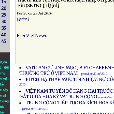
trật tự khu vực này, và kết luận rằng 6 ngư
15
giữ.(SBTN) {nl}{nl}
20
Posted on 29 Jul 2010
25
[
print
]
30
35
40
FreeVietNews
45
nh
, do
VATICAN CỬ LINH MỤC J.B ETCHARREN 
iên Hồi
THƯỜNG TRÚ Ở VIỆT NAM
hững
-- posted on 30 Jul 2010
FITCH HẠ THẤP MỨC TÍN NHIỆM NỢ CỦ
ực Việt
 Bắc
2010
ơi bày
VIỆT NAM TUYÊN BỐ HÀNG HAI TRƯỚC
t trí
GẮT GIỮA HOA KỲ VÀ TRUNG CỘNG
-- posted on 
t vùng
TRUNG CỘNG TIẾP TỤC ĐẢ KÍCH HOA K
 mà
-- posted on 30 Jul 2010
 kể