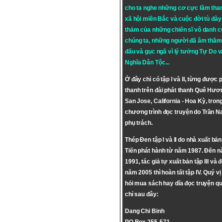
cho ta nghe những cơ cực lầm tha
xã hội miền Bắc và cuộc đời tù đày 
thảm của những chiến sĩ vô danh c
chúng ta, những người đã âm thầm
đấu và gục ngã vì lý tưởng
Tự Do
v
Nghĩa Dân Tộc
...
Ở đây chỉ có tập I và II, từng được 
thanh trên đài phát thanh Quê Hươ
San Jose, California - Hoa Kỳ, tron
chương trình đọc truyện do Trần 
phụ trách.
Thép Đen tập I và II do nhà xuất bả
Tiến phát hành từ năm 1987. Đến 
1991, tác giả tự xuất bản tập III và 
năm 2005 thì hoàn tất tập IV. Quý vị
hỏi mua sách hay dĩa đọc truyện qu
chỉ sau đây:
Dang Chi Binh