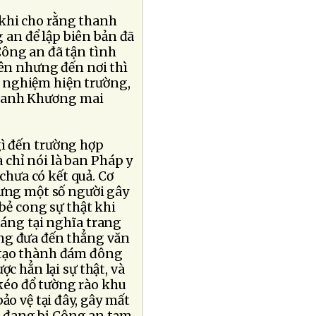
khi cho rằng thanh
an để lập biên bản đã
Công an đã tận tình
Yên nhưng đến nơi thì
 nghiệm hiện trường,
nh anh Khương mai
ì đến trường hợp
chỉ nói là ban Pháp y
hưa có kết quả. Cơ
hưng một số người gây
bẻ cong sự thật khi
táng tại nghĩa trang
ng đưa đến thẳng văn
c tạo thành đám đông
c hẳn lại sự thật, và
éo đổ tường rào khu
o vệ tại đây, gây mất