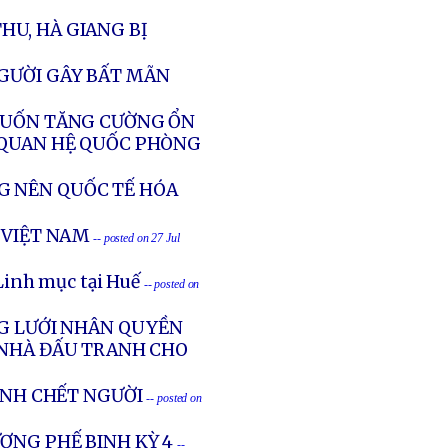
HU, HÀ GIANG BỊ
NGƯỜI GÂY BẤT MÃN
 MUỐN TĂNG CƯỜNG ỔN
 QUAN HỆ QUỐC PHÒNG
G NÊN QUỐC TẾ HÓA
 VIỆT NAM
-- posted on 27 Jul
Linh mục tại Huế
-- posted on
NG LƯỚI NHÂN QUYỀN
 NHÀ ĐẤU TRANH CHO
ÁNH CHẾT NGƯỜI
-- posted on
ƠNG PHẾ BINH KỲ 4
--