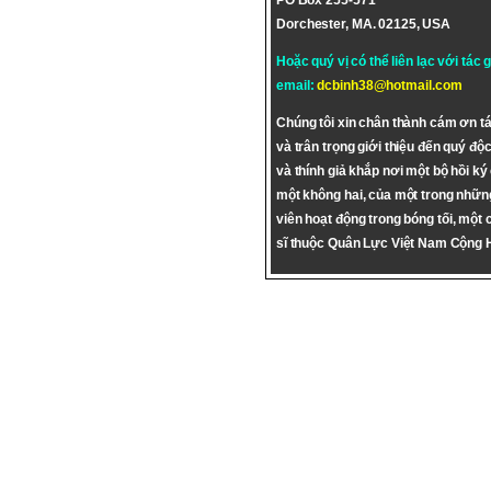
PO Box 255-571
Dorchester, MA. 02125, USA
Hoặc quý vị có thể liên lạc với tác 
email:
dcbinh38@hotmail.com
Chúng tôi xin chân thành cám ơn tá
và trân trọng giới thiệu đến quý độc
và thính giả khắp nơi một bộ hồi ký
một không hai, của một trong nhữn
viên hoạt động trong bóng tối, một 
sĩ thuộc Quân Lực Việt Nam Cộng 