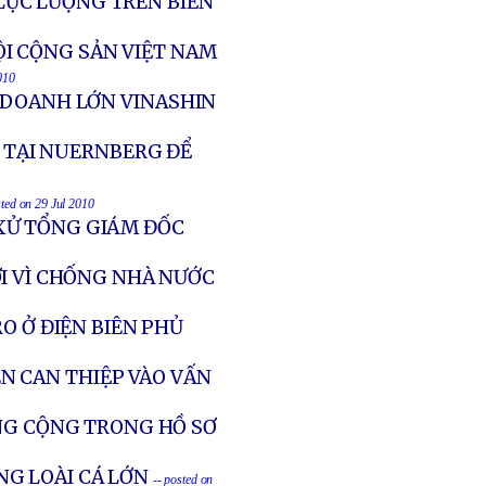
LỰC LƯỢNG TRÊN BIỂN
I CỘNG SẢN VIỆT NAM
010
 DOANH LỚN VINASHIN
N TẠI NUERNBERG ĐỂ
sted on 29 Jul 2010
XỬ TỔNG GIÁM ĐỐC
I VÌ CHỐNG NHÀ NƯỚC
O Ở ĐIỆN BIÊN PHỦ
 CAN THIỆP VÀO VẤN
NG CỘNG TRONG HỒ SƠ
G LOÀI CÁ LỚN
-- posted on