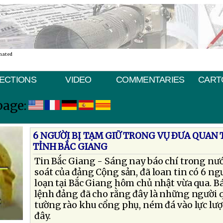
nated
ECTIONS
VIDEO
COMMENTARIES
CART
page:
6 NGƯỜI BỊ TẠM GIỮ TRONG VỤ ÐƯA QUAN 
TỈNH BẮC GIANG
Tin Bắc Giang - Sáng nay báo chí trong nư
soát của đảng Cộng sản, đã loan tin có 6 ngư
loạn tại Bắc Giang hôm chủ nhật vừa qua. B
lệnh đảng đã cho rằng đây là những người 
tường rào khu cổng phụ, ném đá vào lực lượ
đây.