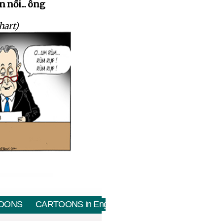
 nổi... ông
hart)
OONS
CARTOONS in English