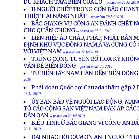
DU KHÁCH TẮM BIỂN CỬA LÒ
-- posted on 29 Jul 2010
11 NGƯỜI CHẾT TRONG CƠN BÃO CHANT
THIỆT HẠI NẶNG NHẤT
-- posted on 29 Jul 2010
BẮC GIANG: VỤ CÔNG AN ĐÁNH CHẾT 
CHO QUẦN CHÚNG
-- posted on 27 Jul 2010
LIÊN HIỆP ÂU CHÂU, PHÁP, NHẬT BẢN
ĐỊNH KHU VỰC ĐÔNG NAM Á VÀ CỦNG CỐ
VỚI VIỆT NAM
-- posted on 27 Jul 2010
TRUNG CỘNG TUYÊN BỐ HOA KỲ KHÔN
VẤN ĐỀ BIỂN ĐÔNG
-- posted on 27 Jul 2010
TỪ BIỂN TÂY NAM HÀN ĐẾN BIỂN ĐÔNG
2010
Phái đoàn Quốc hội Canada thăm gặp 2 
27 Jul 2010
ỦY BAN BẢO VỆ NGƯỜI LAO ĐỘNG, MẠ
TỐ CÁO CỘNG SẢN VIỆT NAM ĐÀN ÁP CÁC
DÂN OAN
-- posted on 26 Jul 2010
BIỂU TÌNH Ở BẮC GIANG VÌ CÔNG AN Ð
26 Jul 2010
ĐẠI NHẠC HỘI CÁM ƠN ANH NGƯỜI THƯ