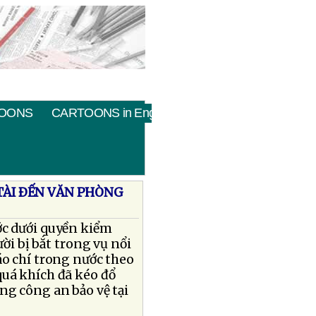
OONS
CARTOONS in English
TÀI ÐẾN VĂN PHÒNG
ớc dưới quyền kiểm
ời bị bắt trong vụ nổi
áo chí trong nước theo
quá khích đã kéo đổ
ng công an bảo vệ tại