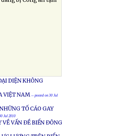
ời đang bị Công an tạm
ÐẠI DIỆN KHÔNG
A VIỆT NAM
-- posted on 30 Jul
 NHỮNG TỐ CÁO GAY
30 Jul 2010
Ỳ VỀ VẤN ĐỀ BIỂN ĐÔNG