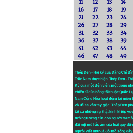
11
12
13
14
16
17
18
19
21
22
23
24
26
27
28
29
31
32
33
34
36
37
38
39
41
42
43
44
46
47
48
49
Thép Đen - Hồi ký của Đặng Chí Bì
Trần Nam thực hiện.
Thép Đen
- Th
Ký của một điện viên, một trong n
chiến sĩ của bóng tối thuộc Quân L
Nam Cộng Hòa hoạt động tại miền
và đã sa vào tay giặc. Thép Đen ph
tất cả những sự thật kinh khiếp vượ
tưởng tượng của con người tại mộ
đất mịt mù hắc ám của loài quỷ dữ
người viết như đã đội mồ sống dậy