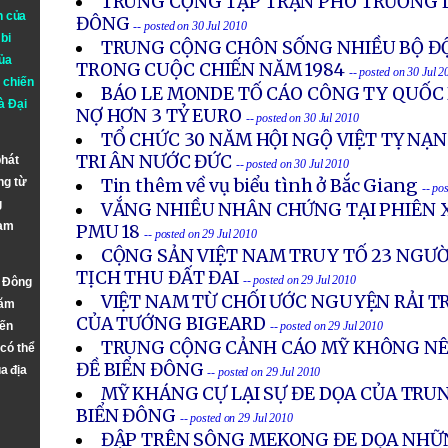
TRUNG CỘNG TẬP TRẬN PHÔ TRƯƠNG 
n của
ĐÔNG
-- posted on 30 Jul 2010
bi
TRUNG CỘNG CHÔN SỐNG NHIỀU BỘ ĐỘ
ủa
TRONG CUỘC CHIẾN NĂM 1984
-- posted on 30 Jul 2
 chiến
BÁO LE MONDE TỐ CÁO CÔNG TY QUỐC
à
Đại
NỢ HƠN 3 TỶ EURO
-- posted on 30 Jul 2010
TỔ CHỨC 30 NĂM HỘI NGỘ VIỆT TỴ NẠ
TRI ÂN NƯỚC ĐỨC
phát
-- posted on 30 Jul 2010
ng từ
Tin thêm về vụ biểu tình ở Bắc Giang
-- po
g
VẮNG NHIỀU NHÂN CHỨNG TẠI PHIÊN 
Nam
PMU 18
-- posted on 29 Jul 2010
CỘNG SẢN VIỆT NAM TRUY TỐ 23 NGƯỜ
TỊCH THU ĐẤT ĐAI
-- posted on 29 Jul 2010
n Đông
VIỆT NAM TỪ CHỐI ƯỚC NGUYỆN RẢI TR
năm
CỦA TƯỚNG BIGEARD
đến
-- posted on 29 Jul 2010
TRUNG CỘNG CẢNH CÁO MỸ KHÔNG NÊN
 có thể
ĐỀ BIỂN ĐÔNG
a địa
-- posted on 29 Jul 2010
MỸ KHÁNG CỰ LẠI SỰ ĐE DỌA CỦA TRU
BIỂN ĐÔNG
-- posted on 29 Jul 2010
ĐẬP TRÊN SÔNG MEKONG ĐE DỌA NHỮN