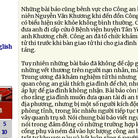
Những bài báo cũng bênh vực cho Công an 
niên Nguyễn Văn Khương khi đến đồn Công 
có biểu hiện sức khỏe không bình thường. 
đưa anh đi cấp cứu ở Bệnh viện huyện Tân 
anh Khương chết. Công an đã tổ chức khám
tử thi trước khi bàn giao tử thi cho gia đì
lish
táng.
Tuy nhiên những bài báo đã không đề cập g
những vết thương trên người nạn nhân, mà 
Trung ương đã khám nghiệm tử thi nhưng c
quan công an giải thích gia đình để chờ, n
áp lực để gia đình không nhận. Bài báo còn 
cho rằng gia đình muốn đưa quan tài đi an 
địa phương, nhưng bị một số người kích độ
phòng tỉnh, trong lúc nhiều người tiếp tụ
vây quanh trụ sở. Nói chung bài báo viết ngượ
5
nói trong đám đông có những trường hợp k
cổng phụ và ném đá vào lực lượng công an bả
10