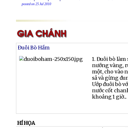
posted on 25 Jul 2010
Đuôi Bò Hầm
1. Đuôi bò làm
nướng vàng, rử
một, cho vào n
sả và gừng đun
Ướp đuôi bò vớ
nước cốt chanh
khoảng 1 giờ...
HÍ HỌA