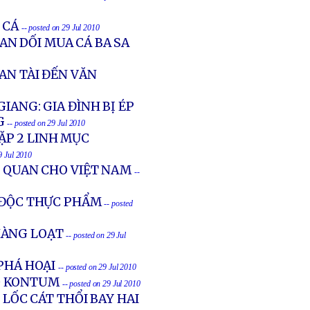
 CÁ
-- posted on 29 Jul 2010
IAN DỐI MUA CÁ BA SA
AN TÀI ĐẾN VĂN
IANG: GIA ĐÌNH BỊ ÉP
G
-- posted on 29 Jul 2010
ẶP 2 LINH MỤC
9 Jul 2010
Ĩ QUAN CHO VIỆT NAM
--
 ĐỘC THỰC PHẨM
-- posted
HÀNG LOẠT
-- posted on 29 Jul
 PHÁ HOẠI
-- posted on 29 Jul 2010
Ố KONTUM
-- posted on 29 Jul 2010
 LỐC CÁT THỔI BAY HAI