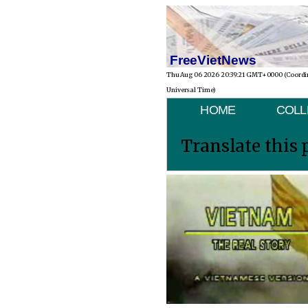
FreeVietNews
Thu Aug 06 2026 20:39:21 GMT+0000 (Coordi
Universal Time)
HOME
COLL
Translate this 