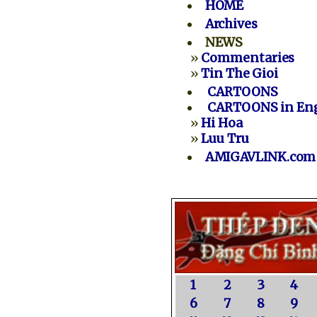
HOME
Archives
NEWS
»
Commentaries
»
Tin The Gioi
CARTOONS
CARTOONS in Eng
»
Hi Hoa
»
Luu Tru
AMIGAVLINK.com
1
2
3
4
6
7
8
9