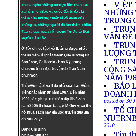
VIỆT
cho ta nghe những cơ cực lầm than của
NHỮNG T
xã hội miền Bắc và cuộc đời tù đày bi
TRUNG 
thảm của những chiến sĩ vô danh của
chúng ta, những người đã âm thầm chiến
TRUN
đấu và gục ngã vì lý tưởng
Tự Do
và
Đại
VẤN ĐỀ
Nghĩa Dân Tộc
...
TRUN
Ở đây chỉ có tập I và II, từng được phát
LƯỢNG 
thanh trên đài phát thanh Quê Hương từ
TRUN
San Jose, California - Hoa Kỳ, trong
CỘNG S
chương trình đọc truyện do Trần Nam
NĂM 19
phụ trách.
BÁO 
Thép Đen tập I và II do nhà xuất bản Đông
DOANH L
Tiến phát hành từ năm 1987. Đến năm
1991, tác giả tự xuất bản tập III và đến
posted on 30 J
năm 2005 thì hoàn tất tập IV. Quý vị có thể
TỔ CH
hỏi mua sách hay dĩa đọc truyện qua địa
NUERNB
chỉ sau đây:
2010
Dang Chi Binh
Tin t