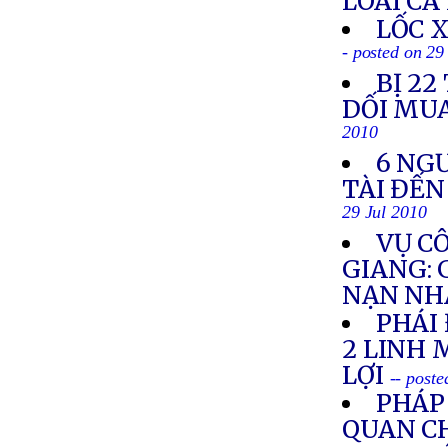
LOÀI CÁ
LỐC 
- posted on 29
BỊ 22
DỐI MUA
2010
6 NG
TÀI ĐẾN
29 Jul 2010
VỤ C
GIANG: 
NẠN NH
PHÁI
2 LINH 
LỢI
-- poste
PHÁP
QUAN C