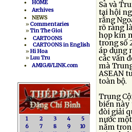
HOME
Sa và Tru
Archives
tại hội n
NEWS
rằng Ngo
»
Commentaries
rõ ràng là
»
Tin The Gioi
họp kín n
CARTOONS
trong số 
CARTOONS in English
áp dụng m
»
Hi Hoa
các vấn đ
»
Luu Tru
mà Trung
AMIGAVLINK.com
ASEAN tu
toàn bộ.
Trung Cộn
biển này 
đòi giải 
nước một.
1
2
3
4
5
nằm tron
6
7
8
9
10