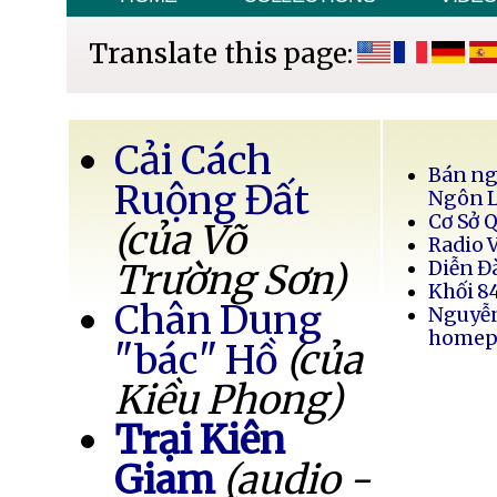
Translate this page:
Cải Cách
Bán ng
Ruộng Đất
Ngôn 
Cơ Sở 
(của Võ
Radio 
Trường Sơn)
Diễn Đ
Khối 8
Chân Dung
Nguyễ
homep
"bác" Hồ
(của
Kiều Phong)
Trại Kiên
Giam
(audio -