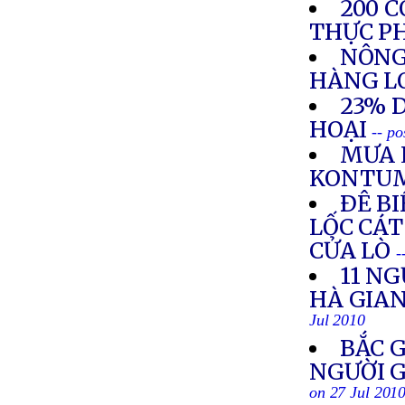
200 
THỰC P
NÔNG
HÀNG L
23% 
HOẠI
-- po
MƯA 
KONTU
ÐÊ BI
LỐC CÁT
CỬA LÒ
-
11 N
HÀ GIAN
Jul 2010
BẮC 
NGƯỜI 
on 27 Jul 201