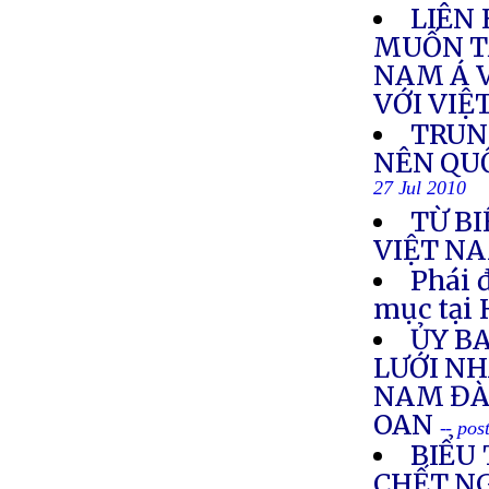
LIÊN 
MUỐN T
NAM Á 
VỚI VIỆ
TRUN
NÊN QUỐ
27 Jul 2010
TỪ B
VIỆT N
Phái 
mục tại 
ỦY B
LƯỚI NH
NAM ĐÀ
OAN
-- pos
BIỂU
CHẾT N