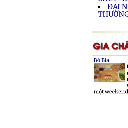
ĐẠI 
THƯƠNG 
Bò Bía
một weekend, 