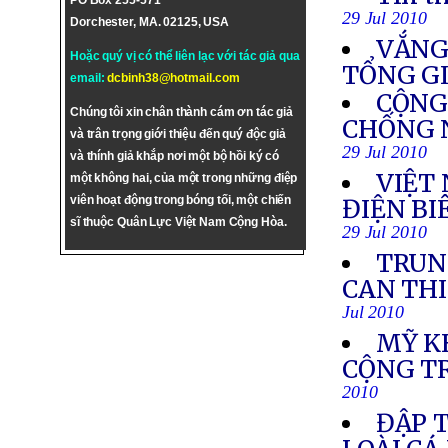
PO Box 255-571
29 Jul 2010
Dorchester, MA. 02125, USA
VẮNG
Hoặc quý vị có thể liên lạc với tác giả qua
TỔNG G
email:
dcbinh38@hotmail.com
CỘNG
Chúng tôi xin chân thành cám ơn tác giả
CHỐNG 
và trân trọng giới thiệu đến quý độc giả
29 Jul 2010
và thính giả khắp nơi một bộ hồi ký có
VIỆT
một không hai, của một trong những điệp
viên hoạt động trong bóng tối, một chiến
ĐIỆN BI
sĩ thuộc Quân Lực Việt Nam Cộng Hòa.
29 Jul 2010
TRUN
CAN THI
Jul 2010
MỸ K
CỘNG T
2010
ĐẬP 