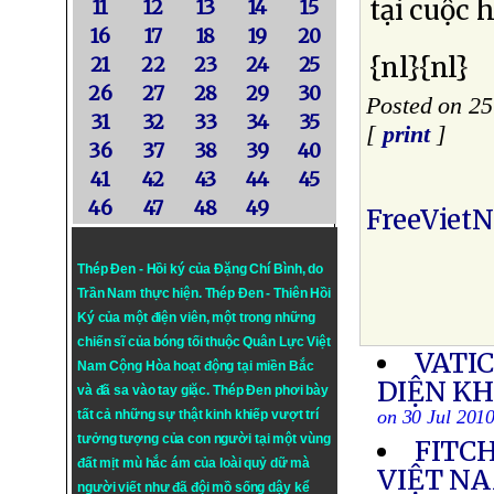
tại cuộc 
11
12
13
14
15
16
17
18
19
20
{nl}{nl}
21
22
23
24
25
26
27
28
29
30
Posted on 25
31
32
33
34
35
[
print
]
36
37
38
39
40
41
42
43
44
45
46
47
48
49
FreeViet
Thép Đen - Hồi ký của Đặng Chí Bình
, do
Trần Nam thực hiện.
Thép Đen
- Thiên Hồi
Ký của một điện viên, một trong những
chiến sĩ của bóng tối thuộc Quân Lực Việt
VATIC
Nam Cộng Hòa hoạt động tại miền Bắc
DIỆN K
và đã sa vào tay giặc. Thép Đen phơi bày
on 30 Jul 201
tất cả những sự thật kinh khiếp vượt trí
tưởng tượng của con người tại một vùng
FITC
đất mịt mù hắc ám của loài quỷ dữ mà
VIỆT N
người viết như đã đội mồ sống dậy kể