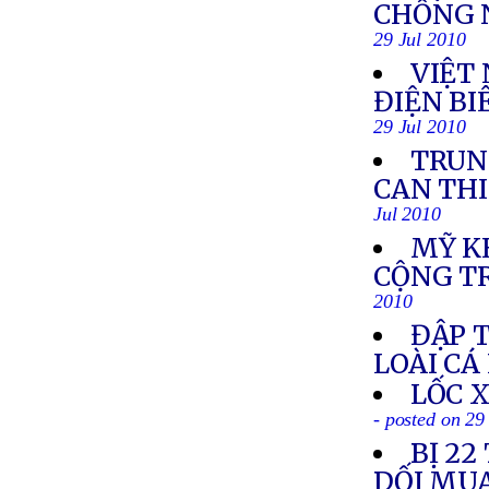
CHỐNG 
29 Jul 2010
VIỆT
ĐIỆN BI
29 Jul 2010
TRUN
CAN THI
Jul 2010
MỸ K
CỘNG T
2010
ĐẬP 
LOÀI CÁ
LỐC 
- posted on 29
BỊ 22
DỐI MUA