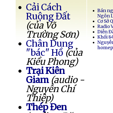
Cải Cách
Bán ng
Ruộng Đất
Ngôn 
Cơ Sở 
(của Võ
Radio 
Trường Sơn)
Diễn Đ
Khối 8
Chân Dung
Nguyễ
homep
"bác" Hồ
(của
Kiều Phong)
Trại Kiên
Giam
(audio -
Nguyễn Chí
Thiệp)
Thép Đen