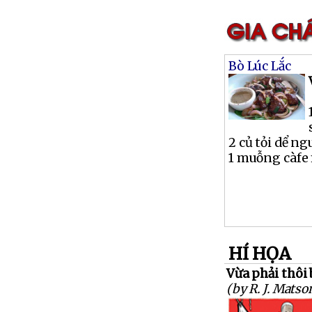
Bò Lúc Lắc
2 củ tỏi dể n
1 muỗng càfe 
HÍ HỌA
Vừa phải thôi 
(by R. J. Matso