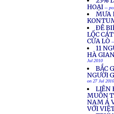
23% 
HOẠI
-- po
MƯA 
KONTU
ÐÊ BI
LỐC CÁT
CỬA LÒ
-
11 N
HÀ GIAN
Jul 2010
BẮC 
NGƯỜI 
on 27 Jul 201
LIÊN 
MUỐN T
NAM Á 
VỚI VIỆ