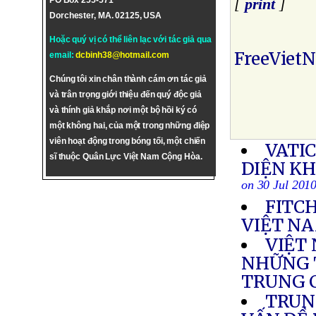
PO Box 255-571
[
print
]
Dorchester, MA. 02125, USA
Hoặc quý vị có thể liên lạc với tác giả qua
FreeViet
email:
dcbinh38@hotmail.com
Chúng tôi xin chân thành cám ơn tác giả
và trân trọng giới thiệu đến quý độc giả
và thính giả khắp nơi một bộ hồi ký có
một không hai, của một trong những điệp
viên hoạt động trong bóng tối, một chiến
VATIC
sĩ thuộc Quân Lực Việt Nam Cộng Hòa.
DIỆN K
on 30 Jul 201
FITC
VIỆT N
VIỆT
NHỮNG T
TRUNG 
TRUN