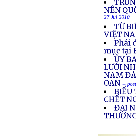
TRUN
NÊN QUỐ
27 Jul 2010
TỪ B
VIỆT N
Phái 
mục tại 
ỦY B
LƯỚI NH
NAM ĐÀ
OAN
-- pos
BIỂU
CHẾT N
ĐẠI 
THƯƠNG 