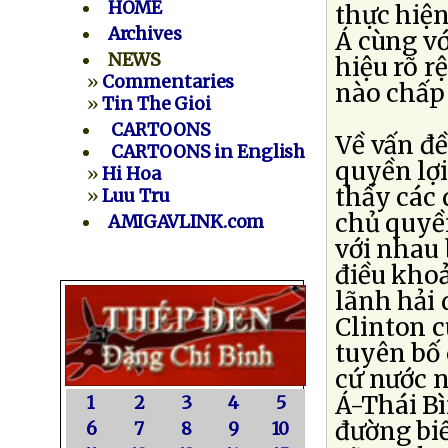
HOME
thực hiện
Archives
Á cùng vớ
NEWS
hiệu rõ r
»
Commentaries
nào chấp 
»
Tin The Gioi
CARTOONS
Về vấn đề
CARTOONS in English
quyền lợ
»
Hi Hoa
thấy các 
»
Luu Tru
chủ quyề
AMIGAVLINK.com
với nhau 
điều khoả
lãnh hải 
Clinton 
tuyên bố
cứ nước 
Á-Thái B
1
2
3
4
5
đường biể
6
7
8
9
10