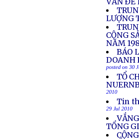
VẤN ĐỀ
TRUN
LƯỢNG 
TRUN
CỘNG S
NĂM 19
BÁO 
DOANH L
posted on 30 J
TỔ CH
NUERNB
2010
Tin t
29 Jul 2010
VẮNG
TỔNG G
CỘNG