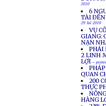
2010
6 NG
TÀI ĐẾN
29 Jul 2010
VỤ C
GIANG: 
NẠN NH
PHÁI
2 LINH 
LỢI
-- poste
PHÁP
QUAN C
200 
THỰC P
NÔNG
HÀNG L