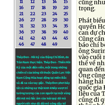
cũng như 
11
12
13
14
15
trọng.
16
17
18
19
20
21
22
23
24
25
Phát biểu
26
27
28
29
30
quyền Ho
31
32
33
34
35
can dự c
36
37
38
39
40
Cũng cần 
41
42
43
44
45
báo chí b
46
47
48
49
ông Suri
vào cuối 
Thép Đen - Hồi ký của Đặng Chí Bình
, do
thể về nh
Trần Nam thực hiện.
Thép Đen
- Thiên Hồi
quan đến
Ký của một điện viên, một trong những
chiến sĩ của bóng tối thuộc Quân Lực Việt
Ông cũng
Nam Cộng Hòa hoạt động tại miền Bắc
hàng hải 
và đã sa vào tay giặc. Thép Đen phơi bày
quốc gia
tất cả những sự thật kinh khiếp vượt trí
liệu của
tưởng tượng của con người tại một vùng
cũng đi q
đất mịt mù hắc ám của loài quỷ dữ mà
người viết như đã đội mồ sống dậy kể