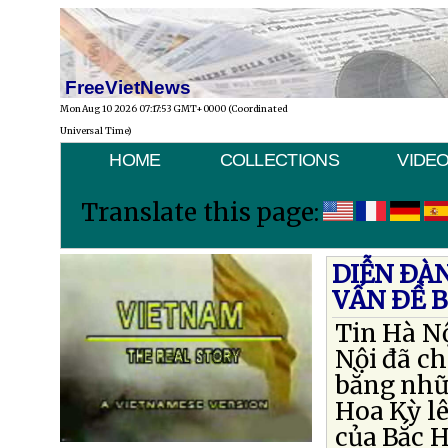
FreeVietNews
Mon Aug 10 2026 07:17:53 GMT+0000 (Coordinated
Universal Time)
HOME
COLLECTIONS
VIDE
Translate this page:
DIỄN ÐÀN
VẤN ÐỀ 
Tin Hà N
Nội đã c
bằng nhữ
Hoa Kỳ lê
của Bắc 