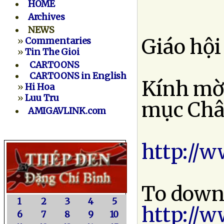
HOME
Archives
NEWS
Giáo hội 
»
Commentaries
»
Tin The Gioi
CARTOONS
CARTOONS in English
Kính mời
»
Hi Hoa
»
Luu Tru
mục Châ
AMIGAVLINK.com
http://
To downl
1
2
3
4
5
http://
6
7
8
9
10