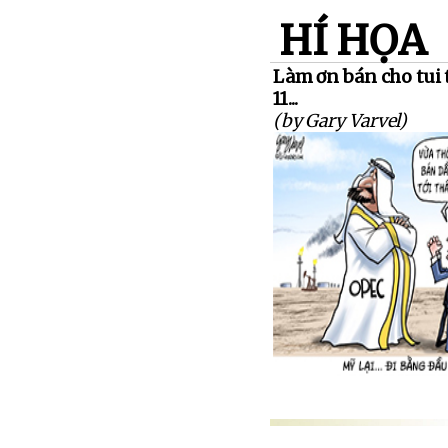
HÍ HỌA
Làm ơn bán cho tui 
11...
(by Gary Varvel)