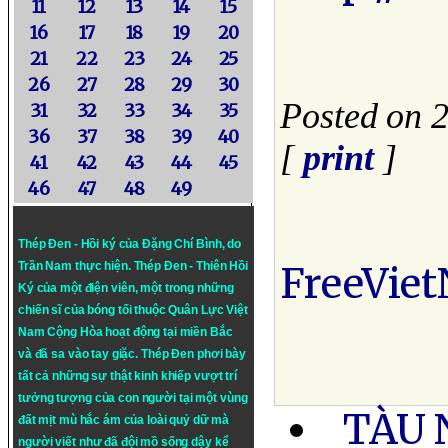
11
12
13
14
15
16
17
18
19
20
21
22
23
24
25
26
27
28
29
30
Posted on 2
31
32
33
34
35
36
37
38
39
40
[
print
]
41
42
43
44
45
46
47
48
49
Thép Đen - Hồi ký của Đặng Chí Bình
, do
Trần Nam thực hiện.
Thép Đen
- Thiên Hồi
FreeVie
Ký của một điện viên, một trong những
chiến sĩ của bóng tối thuộc Quân Lực Việt
Nam Cộng Hòa hoạt động tại miền Bắc
và đã sa vào tay giặc. Thép Đen phơi bày
tất cả những sự thật kinh khiếp vượt trí
tưởng tượng của con người tại một vùng
TÀU 
đất mịt mù hắc ám của loài quỷ dữ mà
người viết như đã đội mồ sống dậy kể