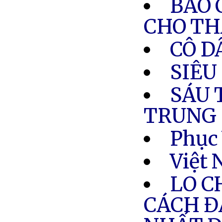
BÁO 
CHO TH
CÔ D
SIÊU
SÁU 
TRUNG 
Phục
Việt
LO C
CÁCH Đ