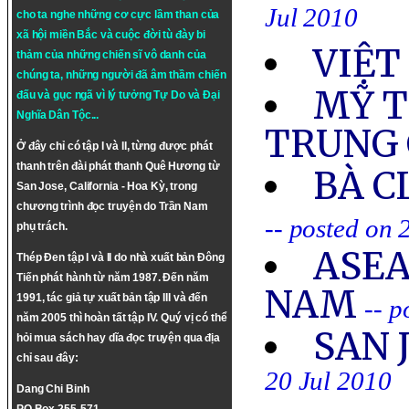
Jul 2010
cho ta nghe những cơ cực lầm than của
xã hội miền Bắc và cuộc đời tù đày bi
VIỆT
thảm của những chiến sĩ vô danh của
chúng ta, những người đã âm thầm chiến
MỸ T
đấu và gục ngã vì lý tưởng
Tự Do
và
Đại
Nghĩa Dân Tộc
...
TRUNG
Ở đây chỉ có tập I và II, từng được phát
thanh trên đài phát thanh Quê Hương từ
BÀ C
San Jose, California - Hoa Kỳ, trong
chương trình đọc truyện do Trần Nam
-- posted on 
phụ trách.
ASEA
Thép Đen tập I và II do nhà xuất bản Đông
Tiến phát hành từ năm 1987. Đến năm
NAM
1991, tác giả tự xuất bản tập III và đến
-- p
năm 2005 thì hoàn tất tập IV. Quý vị có thể
SAN 
hỏi mua sách hay dĩa đọc truyện qua địa
chỉ sau đây:
20 Jul 2010
Dang Chi Binh