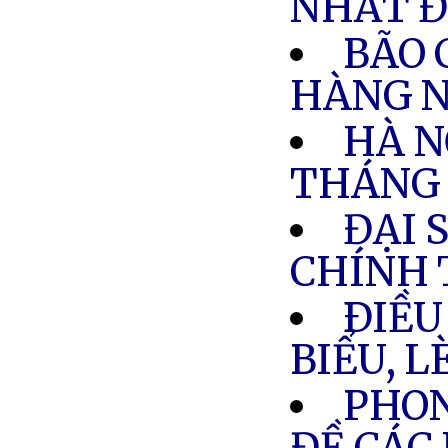
NHẤT 
BÃO 
HÀNG N
HÀ N
THÁNG 
ĐẠI 
CHÍNH 
ÐIỀU
BIỂU, 
PHON