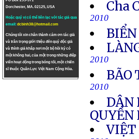
PO Box 255-571
Cha C
Dorchester, MA. 02125, USA
2010
Hoặc quý vị có thể liên lạc với tác giả qua
email:
dcbinh38@hotmail.com
BIỂN
Chúng tôi xin chân thành cám ơn tác giả
và trân trọng giới thiệu đến quý độc giả
LÀNG
và thính giả khắp nơi một bộ hồi ký có
một không hai, của một trong những điệp
2010
viên hoạt động trong bóng tối, một chiến
sĩ thuộc Quân Lực Việt Nam Cộng Hòa.
BÃO 
2010
DÂN 
QUYỀN 
VIỆT