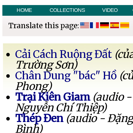
HOME
COLLECTIONS
VIDEO
Translate this page:
Cải Cách Ruộng Đất
(củ
Trường Sơn)
Chân Dung "bác" Hồ
(c
Phong)
Trại Kiên Giam
(audio -
Nguyễn Chí Thiệp)
Thép Đen
(audio - Đặng
Bình)