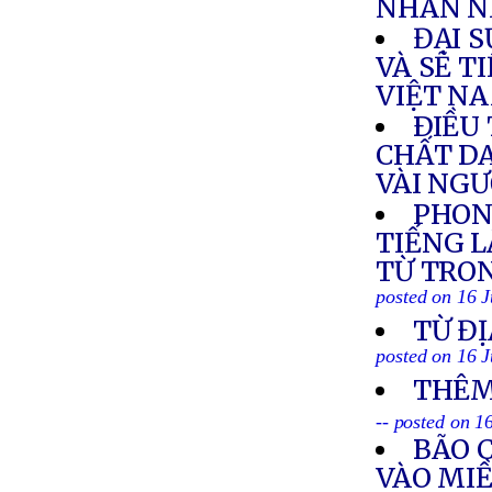
NHÂN N
ĐẠI 
VÀ SẼ T
VIỆT N
ÐIỀU 
CHẤT DA
VÀI NG
PHON
TIẾNG L
TỪ TRON
posted on 16 J
TỪ ĐỊ
posted on 16 J
THÊM
-- posted on 1
BÃO 
VÀO MI