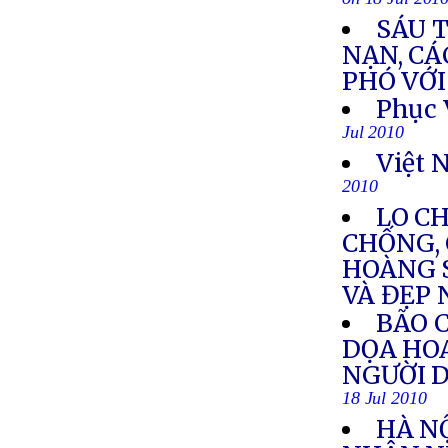
on 18 Jul 201
SÁU 
NẠN, CÁ
PHÓ VỚI
Phục 
Jul 2010
Việt 
2010
LO C
CHỐNG, 
HOÀNG 
VÀ ĐẸP
BÃO C
DỌA HOA
NGƯỜI D
18 Jul 2010
HÀ NỘ