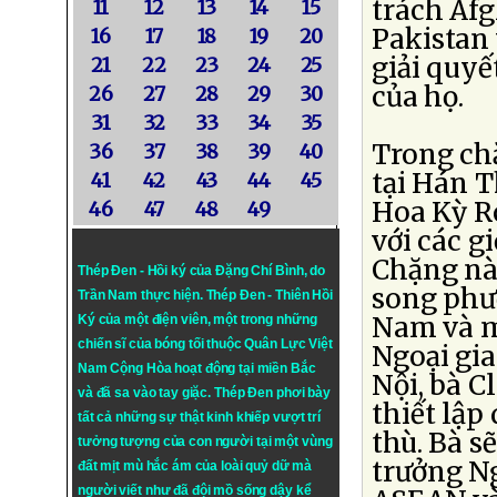
trách Afg
11
12
13
14
15
Pakistan
16
17
18
19
20
giải quyế
21
22
23
24
25
của họ.
26
27
28
29
30
31
32
33
34
35
Trong ch
36
37
38
39
40
tại Hán 
41
42
43
44
45
Hoa Kỳ R
46
47
48
49
với các 
Chặng này
Thép Đen - Hồi ký của Đặng Chí Bình
, do
song phươ
Trần Nam thực hiện.
Thép Đen
- Thiên Hồi
Nam và m
Ký của một điện viên, một trong những
chiến sĩ của bóng tối thuộc Quân Lực Việt
Ngoại gia
Nam Cộng Hòa hoạt động tại miền Bắc
Nội, bà C
và đã sa vào tay giặc. Thép Đen phơi bày
thiết lập
tất cả những sự thật kinh khiếp vượt trí
thù. Bà s
tưởng tượng của con người tại một vùng
trưởng Ng
đất mịt mù hắc ám của loài quỷ dữ mà
người viết như đã đội mồ sống dậy kể