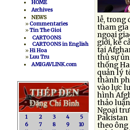
HOME
Archives
NEWS
lễ, trong
»
Commentaries
tham gia 
»
Tin The Gioi
ngoại gia
CARTOONS
giới, kể 
CARTOONS in English
tại Afgha
»
Hi Hoa
thủ sự ủ
»
Luu Tru
thống Ha
AMIGAVLINK.com
quản lý t
thành phầ
vào lực l
hình Afgh
thảo luận
Ngoại tr
Pakistan 
1
2
3
4
5
theo ông
6
7
8
9
10