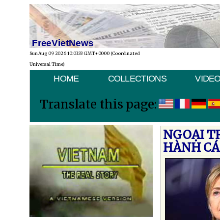
FreeVietNews
Sun Aug 09 2026 10:03:33 GMT+0000 (Coordinated
Universal Time)
HOME
COLLECTIONS
VIDE
Translate this page:
NGOẠI T
HÀNH CÁ