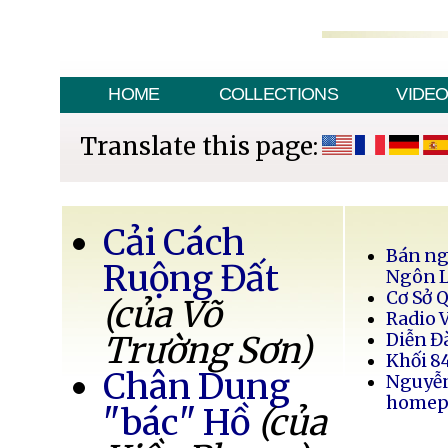
HOME
COLLECTIONS
VIDE
Translate this page:
Cải Cách
Bán ng
Ruộng Đất
Ngôn 
Cơ Sở 
(của Võ
Radio 
Trường Sơn)
Diễn Đ
Khối 8
Chân Dung
Nguyễ
homep
"bác" Hồ
(của