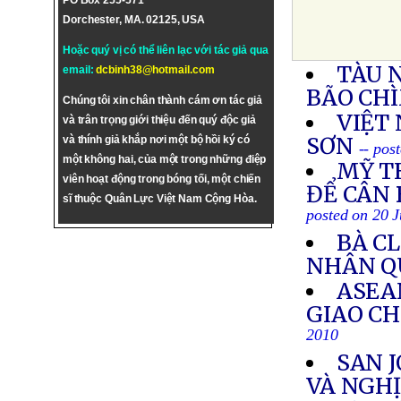
PO Box 255-571
Dorchester, MA. 02125, USA
Hoặc quý vị có thể liên lạc với tác giả qua
TÀU 
email:
dcbinh38@hotmail.com
BÃO CH
Chúng tôi xin chân thành cám ơn tác giả
VIỆT 
và trân trọng giới thiệu đến quý độc giả
SƠN
và thính giả khắp nơi một bộ hồi ký có
-- pos
một không hai, của một trong những điệp
MỸ T
viên hoạt động trong bóng tối, một chiến
ĐỂ CÂN
sĩ thuộc Quân Lực Việt Nam Cộng Hòa.
posted on 20 J
BÀ C
NHÂN Q
ASEA
GIAO CH
2010
SAN 
VÀ NGHỊ