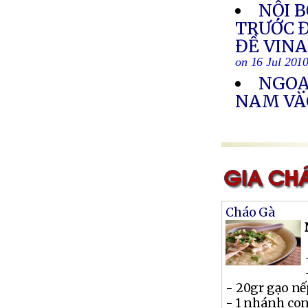
NỘI 
TRƯỚC Đ
ĐỀ VIN
on 16 Jul 201
NGOẠ
NAM VÀ
Cháo Gà
- 20gr gạo n
- 1 nhánh co