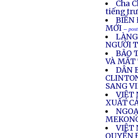
Cha C
tiếng tr
BIỂN 
MỚI
-- pos
LÀNG
NGƯỜI 
BÃO 
VÀ MẤT
DÂN 
CLINTO
SANG V
VIỆT
XUẤT C
NGOẠ
MEKONG
VIỆT
QUYỀN 