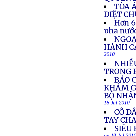
TÒA 
DIỆT C
Hơn 6
pha nướ
NGOẠ
HÀNH C
2010
NHIỀ
TRONG 
BÁO 
KHÁM G
BỘ NHẬ
18 Jul 2010
CÔ DÂ
TAY CH
SIÊU