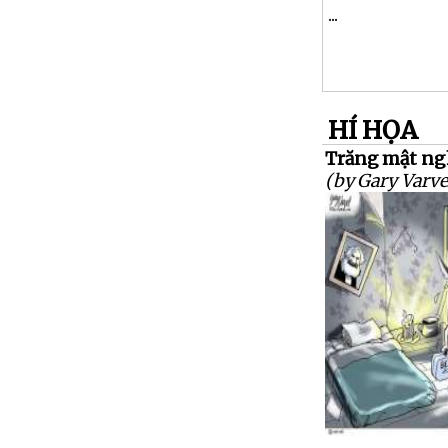
...
HÍ HỌA
Trăng mật ng
(by Gary Varve