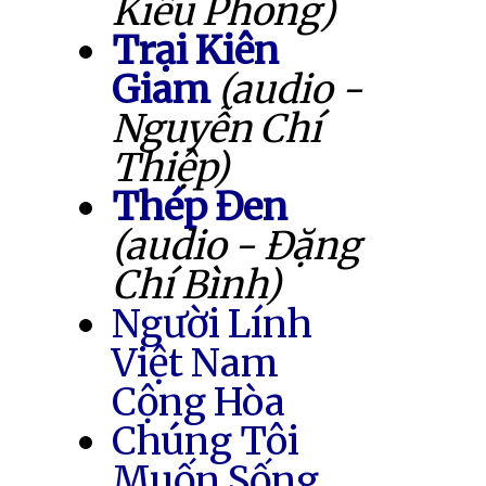
Kiều Phong)
Trại Kiên
Giam
(audio -
Nguyễn Chí
Thiệp)
Thép Đen
(audio - Đặng
Chí Bình)
Người Lính
Việt Nam
Cộng Hòa
Chúng Tôi
Muốn Sống