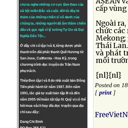
ASEAN và
cho ta nghe những cơ cực lầm than của
cấp vùng
xã hội miền Bắc và cuộc đời tù đày bi
thảm của những chiến sĩ vô danh của
Ngoài ra,
chúng ta, những người đã âm thầm chiến
chức các
đấu và gục ngã vì lý tưởng
Tự Do
và
Đại
Mekong; 
Nghĩa Dân Tộc
...
Thái Lan
Ở đây chỉ có tập I và II, từng được phát
và phát t
thanh trên đài phát thanh Quê Hương từ
môi trườ
San Jose, California - Hoa Kỳ, trong
chương trình đọc truyện do Trần Nam
phụ trách.
{nl}{nl}
Thép Đen tập I và II do nhà xuất bản Đông
Posted on 18
Tiến phát hành từ năm 1987. Đến năm
[
print
]
1991, tác giả tự xuất bản tập III và đến
năm 2005 thì hoàn tất tập IV. Quý vị có thể
hỏi mua sách hay dĩa đọc truyện qua địa
chỉ sau đây:
FreeViet
Dang Chi Binh