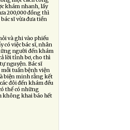
 dưỡng một cách công
ược khám nhanh, lấy
đưa 200,000 đồng thì
o bác sĩ vừa đưa tiền
 hỏi và ghi vào phiếu
 có việc bác sĩ, nhân
những người đến khám
ả lời tỉnh bơ, cho thì
 tự nguyện. Bác sĩ
h mỗi tuần bệnh viện
à biện minh rằng kết
 các đôi đến khám đều
có thể có những
h không khai báo hết