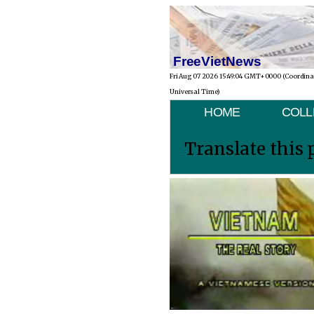
FreeVietNews
Fri Aug 07 2026 15:49:04 GMT+0000 (Coordin
Universal Time)
HOME
COLL
Translate this 