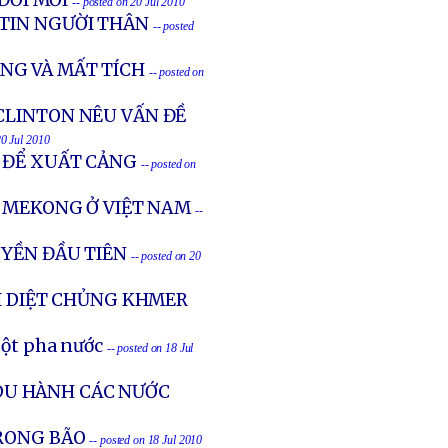
ĐỚI MỚI
-- posted on 20 Jul 2010
 TIN NGƯỜI THÂN
-- posted
ẠNG VÀ MẤT TÍCH
-- posted on
CLINTON NÊU VẤN ĐỀ
20 Jul 2010
N ĐỂ XUẤT CẢNG
-- posted on
C MEKONG Ở VIỆT NAM
--
UYỀN ĐẦU TIÊN
-- posted on 20
I DIỆT CHỦNG KHMER
bột pha nước
-- posted on 18 Jul
DU HÀNH CÁC NƯỚC
TRONG BÃO
-- posted on 18 Jul 2010