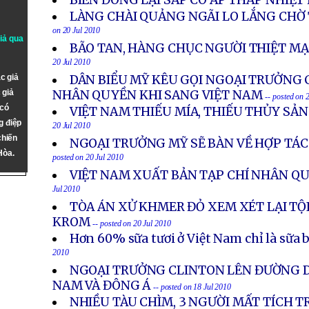
BIỂN ĐÔNG LẠI SẮP CÓ ÁP THẤP NHIỆT 
LÀNG CHÀI QUẢNG NGÃI LO LẮNG CHỜ
on 20 Jul 2010
giả qua
BÃO TAN, HÀNG CHỤC NGƯỜI THIỆT M
20 Jul 2010
c giả
DÂN BIỂU MỸ KÊU GỌI NGOẠI TRƯỞNG 
 giả
NHÂN QUYỀN KHI SANG VIỆT NAM
-- posted on 
 có
VIỆT NAM THIẾU MÍA, THIẾU THỦY SẢ
g điệp
20 Jul 2010
chiến
NGOẠI TRƯỞNG MỸ SẼ BÀN VỀ HỢP TÁ
Hòa.
posted on 20 Jul 2010
VIỆT NAM XUẤT BẢN TẠP CHÍ NHÂN Q
Jul 2010
TÒA ÁN XỬ KHMER ĐỎ XEM XÉT LẠI TỘ
KROM
-- posted on 20 Jul 2010
Hơn 60% sữa tươi ở Việt Nam chỉ là sữa 
2010
NGOẠI TRƯỞNG CLINTON LÊN ĐƯỜNG 
NAM VÀ ĐÔNG Á
-- posted on 18 Jul 2010
NHIỀU TÀU CHÌM, 3 NGƯỜI MẤT TÍCH 