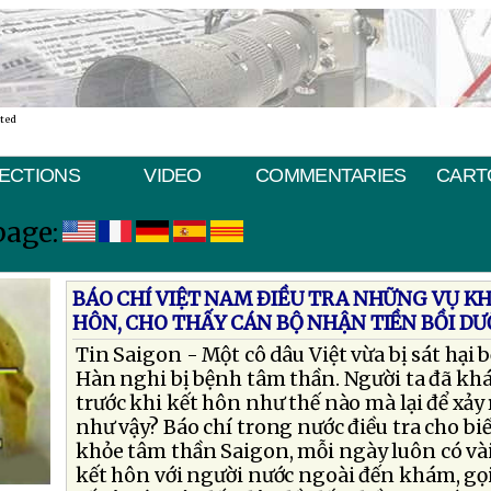
ated
ECTIONS
VIDEO
COMMENTARIES
CART
page:
BÁO CHÍ VIỆT NAM ÐIỀU TRA NHỮNG VỤ K
HÔN, CHO THẤY CÁN BỘ NHẬN TIỀN BỒI D
Tin Saigon - Một cô dâu Việt vừa bị sát hại
Hàn nghi bị bệnh tâm thần. Người ta đã kh
trước khi kết hôn như thế nào mà lại để xảy
như vậy? Báo chí trong nước điều tra cho bi
khỏe tâm thần Saigon, mỗi ngày luôn có vài
kết hôn với người nước ngoài đến khám, gọi