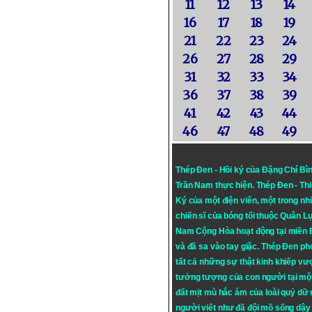
11
12
13
14
16
17
18
19
21
22
23
24
26
27
28
29
31
32
33
34
36
37
38
39
41
42
43
44
46
47
48
49
Thép Đen - Hồi ký của Đặng Chí Bì
Trần Nam thực hiện.
Thép Đen
- Th
Ký của một điện viên, một trong n
chiến sĩ của bóng tối thuộc Quân L
Nam Cộng Hòa hoạt động tại miền
và đã sa vào tay giặc. Thép Đen ph
tất cả những sự thật kinh khiếp vượ
tưởng tượng của con người tại mộ
đất mịt mù hắc ám của loài quỷ dữ
người viết như đã đội mồ sống dậy