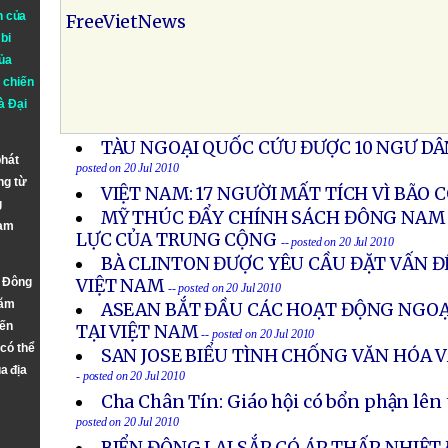
n của
FreeVietNews
bi
ủa
 chiến
à
Đại
TÀU NGOẠI QUỐC CỨU ĐƯỢC 10 NGƯ DÂ
phát
posted on 20 Jul 2010
ng từ
VIỆT NAM: 17 NGƯỜI MẤT TÍCH VÌ BÃO 
g
MỸ THÚC ĐẨY CHÍNH SÁCH ĐÔNG NAM 
Nam
LỰC CỦA TRUNG CỘNG
-- posted on 20 Jul 2010
BÀ CLINTON ĐƯỢC YÊU CẦU ĐẶT VẤN Đ
n Đông
VIỆT NAM
-- posted on 20 Jul 2010
năm
ASEAN BẮT ĐẦU CÁC HOẠT ĐỘNG NGOẠ
đến
TẠI VIỆT NAM
-- posted on 20 Jul 2010
 có thể
SAN JOSE BIỂU TÌNH CHỐNG VĂN HÓA 
a địa
- posted on 20 Jul 2010
Cha Chân Tín: Giáo hội có bổn phận lên 
posted on 20 Jul 2010