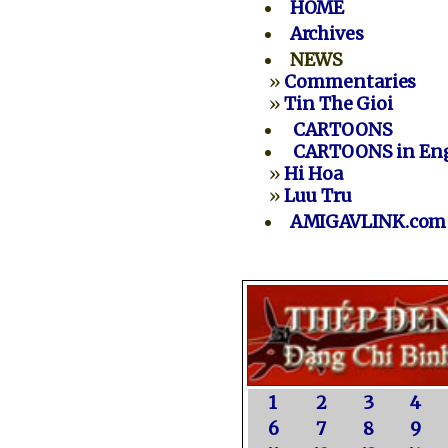
HOME
Archives
NEWS
»
Commentaries
»
Tin The Gioi
CARTOONS
CARTOONS in Eng
»
Hi Hoa
»
Luu Tru
AMIGAVLINK.com
1
2
3
4
6
7
8
9