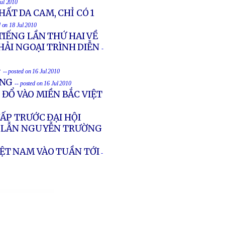
Jul 2010
HẤT DA CAM, CHỈ CÓ 1
d on 18 Jul 2010
IẾNG LẦN THỨ HAI VỀ
HẢI NGOẠI TRÌNH DIỄN
-
G
-- posted on 16 Jul 2010
UNG
-- posted on 16 Jul 2010
 ĐỔ VÀO MIỀN BẮC VIỆT
ẤP TRƯỚC ĐẠI HỘI
IN LẪN NGUYỄN TRƯỜNG
ỆT NAM VÀO TUẦN TỚI
-