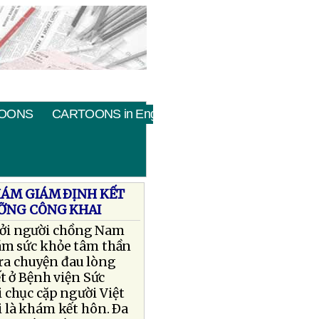
OONS
CARTOONS in English
HÁM GIÁM ÐỊNH KẾT
ƯỠNG CÔNG KHAI
 bởi người chồng Nam
ám sức khỏe tâm thần
 ra chuyện đau lòng
ết ở Bệnh viện Sức
 chục cặp người Việt
 là khám kết hôn. Ða