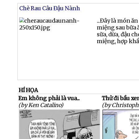
Chè Rau Câu Đậu Nành
...Đây là món ă
miệng sau bữa ă
sữa, dừa, đậu c
miệng, hợp khẩu 
HÍ HỌA
Em không phải là vua...
Thử đi bầu xe
(by Ken Catalino)
(by Christoph