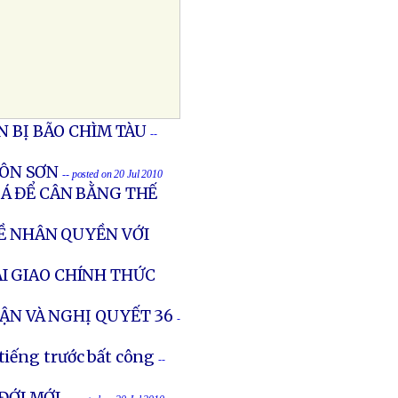
N BỊ BÃO CHÌM TÀU
--
CÔN SƠN
-- posted on 20 Jul 2010
Á ĐỂ CÂN BẰNG THẾ
Ề NHÂN QUYỀN VỚI
I GIAO CHÍNH THỨC
VẬN VÀ NGHỊ QUYẾT 36
-
tiếng trước bất công
--