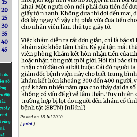
môi giới kẹp tiền vào hồ sơ, gọi là tiền bồi
15
khai. Một người còn nói phải đưa tiền để đ
20
giấy tờ nhanh. Không đưa thì đợi đến mai, 
25
đợi lấy ngay. Vì vậy, chị phải vừa đưa tiền ch
30
cho nhân viên làm thủ tục giấy tờ.
35
Việc khám diễn ra rất đơn giản, chỉ là bác sĩ
40
khám sức khỏe tâm thần. Ký giả tận mắt thấy
45
viên phòng khám kết hôn nhận tiền của 
hoặc nhận từ người môi giới. Hỏi thì bác sĩ tr
nhận chứ đâu có ai bắt buộc. Cái đó người ta
giám đốc bệnh viện này cho biết trung bìn
nh
, do
khám kết hôn khoảng 300 đến 400 người, v
iên Hồi
quả khám nhiều năm qua cho thấy đại đa số
hững
không có vấn đề gì về tâm thần. Tuy nhiên 
ực Việt
trường hợp bị lọt do người đến khám cố tìn
 Bắc
bệnh tật.(SBTN) {nl}{nl}
ơi bày
t trí
Posted on 18 Jul 2010
t vùng
[
print
]
 mà
 kể