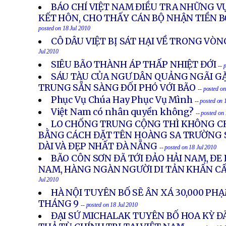
BÁO CHÍ VIỆT NAM ĐIỀU TRA NHỮNG 
KẾT HÔN, CHO THẤY CÁN BỘ NHẬN TIỀN 
posted on 18 Jul 2010
CÔ DÂU VIỆT BỊ SÁT HẠI VỀ TRONG VÒ
Jul 2010
SIÊU BÃO THÀNH ÁP THẤP NHIỆT ĐỚI
-- 
SÁU TÀU CỦA NGƯ DÂN QUẢNG NGÃI GẶ
TRUNG SẴN SÀNG ÐỐI PHÓ VỚI BÃO
-- posted o
Phục Vụ Chúa Hay Phục Vụ Mình
-- posted on 
Việt Nam có nhân quyền không?
-- posted on
LO CHỐNG TRUNG CỘNG THÌ KHÔNG CH
BẰNG CÁCH ĐẶT TÊN HOÀNG SA TRƯỜNG 
DÀI VÀ ĐẸP NHẤT ĐÀ NẴNG
-- posted on 18 Jul 2010
BÃO CÔN SƠN ĐÃ TỚI ĐẢO HẢI NAM, ĐE 
NAM, HÀNG NGÀN NGƯỜI DI TẢN KHẨN C
Jul 2010
HÀ NỘI TUYÊN BỐ SẼ ÂN XÁ 30,000 P
THÁNG 9
-- posted on 18 Jul 2010
ĐẠI SỨ MICHALAK TUYÊN BỐ HOA KỲ ĐÃ 