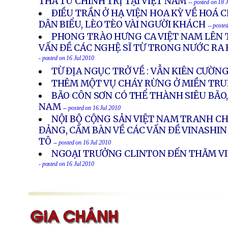
THẢ TÙ CHÍNH TRỊ TẠI VIỆT NAM
-- posted on 18 
ÐIỀU TRẦN Ở HẠ VIỆN HOA KỲ VỀ HOÁ C
DÂN BIỂU, LÈO TÈO VÀI NGƯỜI KHÁCH
-- poste
PHONG TRÀO HƯNG CA VIỆT NAM LÊN T
VẤN ĐỀ CÁC NGHỆ SĨ TỪ TRONG NƯỚC RA 
- posted on 16 Jul 2010
TỪ ĐỊA NGỤC TRỞ VỀ : VẪN KIÊN CƯỜN
THÊM MỘT VỤ CHÁY RỪNG Ở MIỀN TR
BÃO CÔN SƠN CÓ THỂ THÀNH SIÊU BÃO,
NAM
-- posted on 16 Jul 2010
NỘI BỘ CỘNG SẢN VIỆT NAM TRANH CH
ĐẢNG, CẤM BÀN VỀ CÁC VẤN ĐỀ VINASH
TÔ
-- posted on 16 Jul 2010
NGOẠI TRƯỞNG CLINTON ĐẾN THĂM VI
- posted on 16 Jul 2010