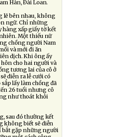
Nam Hàn, Ðài Loan.
g lẽ bên nhau, không
ngôn ngữ. Chỉ những
 hàng xấp giấy tờ kết
nhiên. Một thiếu nữ
i ông chồng người Nam
mối và mới đi ăn
iên dịch. Khi ông ấy
t hôn cho hai người và
ng tương lai của cô ở
ẽ diễn ra lễ cưới có
ô sắp lấy làm chồng đã
đến 26 tuổi nhưng cô
ũng như thoát khỏi
g, sau đó thường kết
g không biết sẽ diễn
hí bắt gặp những người