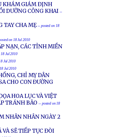
VỤ KHÁM GIÁM ĐỊNH
BỒI DƯỠNG CÔNG KHAI
--
NG TAY CHA MẸ
-- posted on 18
posted on 18 Jul 2010
P NẠN, CÁC TỈNH MIỀN
n 18 Jul 2010
18 Jul 2010
 18 Jul 2010
ỐNG, CHỈ MỴ DÂN
SA CHO CON ĐƯỜNG
DỌA HOA LỤC VÀ VIỆT
ẤP TRÁNH BÃO
-- posted on 18
HẠM NHÂN NHÂN NGÀY 2
VÀ SẼ TIẾP TỤC ĐÒI