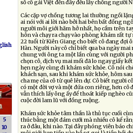
số cô gái Việt đến đây đều lấy chồng người 
Các cặp vợ chồng tương lai thường ngồi lặn
ai nói với ai lời nào bởi hai bên bất đồng 
người môi giới hăm hở nhất, họ cầm trên tay
hôn và chạy ra chạy vào phòng khám rất tự 
22 tuổi từ Kiên Giang cho biết cô đang đợ
lish
Hàn. Người này cô chỉ biết qua ba ngày mai 
chung với ông ta một lần cùng với người ph
chọn cô, dịch vụ mai mối đã lo ngay giấy kế
hẹn ngày cùng đi khám sức khỏe. Cô nói chồ
khách sạn, sau khi khám sức khỏe, hôm sau s
cha mẹ của cô từ quê lên dự. Cô biết người c
có một đời vợ và một đứa con riêng, hơn cô 
vẫn thích lấy ông ấy để thoát kiếp nghèo c
cuộc đời lam lũ với đồng ruộng.
Khám sức khỏe tâm thần là thủ tục cuối cùn
5
thúc bằng một đám cưới mà nhiều cô kể rằn
ra ở đâu, khi nào. Tại đây phóng viên báo c
10