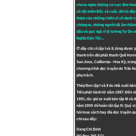
cho ta nghe những cơ cực lầm tha
xã hội miền Bắc và cuộc đời tù đày 
thảm của những chiến sĩ vô danh c
chúng ta, những người đã âm thầm
đấu và gục ngã vì lý tưởng
Tự Do
v
Nghĩa Dân Tộc
...
Ở đây chỉ có tập I và II, từng được 
thanh trên đài phát thanh Quê Hươ
San Jose, California - Hoa Kỳ, tron
chương trình đọc truyện do Trần 
phụ trách.
Thép Đen tập I và II do nhà xuất bả
Tiến phát hành từ năm 1987. Đến 
1991, tác giả tự xuất bản tập III và 
năm 2005 thì hoàn tất tập IV. Quý vị
hỏi mua sách hay dĩa đọc truyện qu
chỉ sau đây:
Dang Chi Binh