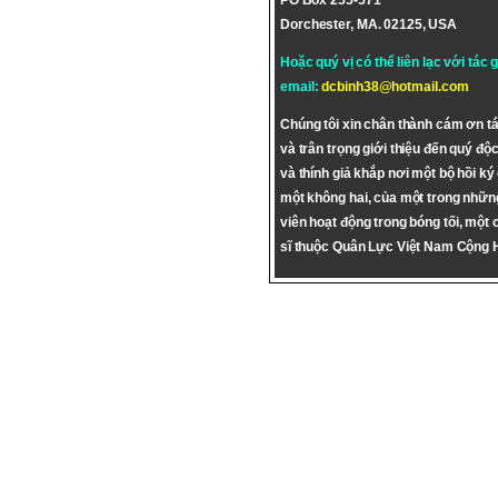
PO Box 255-571
Dorchester, MA. 02125, USA
Hoặc quý vị có thể liên lạc với tác 
email:
dcbinh38@hotmail.com
Chúng tôi xin chân thành cám ơn tá
và trân trọng giới thiệu đến quý độc
và thính giả khắp nơi một bộ hồi ký
một không hai, của một trong nhữn
viên hoạt động trong bóng tối, một 
sĩ thuộc Quân Lực Việt Nam Cộng 