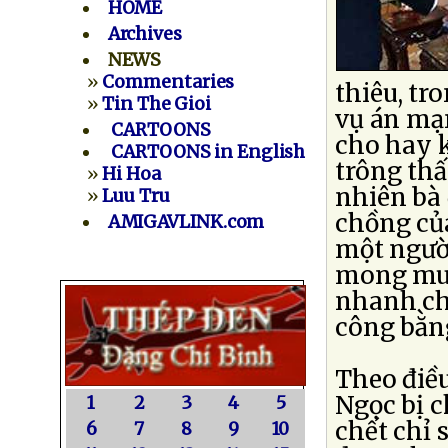
HOME
Archives
NEWS
»
Commentaries
thiêu, tr
»
Tin The Gioi
vụ án mạn
CARTOONS
cho hay 
CARTOONS in English
trông thấ
»
Hi Hoa
nhiên bà
»
Luu Tru
chồng củ
AMIGAVLINK.com
một người
mong muố
nhanh ch
công bằng
Theo điều
Ngọc bị c
1
2
3
4
5
chết chỉ 
6
7
8
9
10