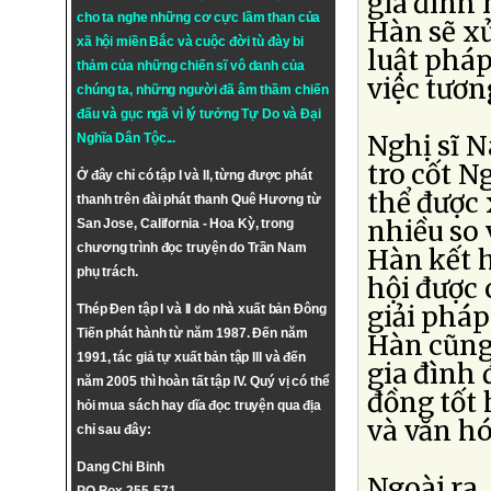
gia đình
cho ta nghe những cơ cực lầm than của
Hàn sẽ x
xã hội miền Bắc và cuộc đời tù đày bi
luật pháp
thảm của những chiến sĩ vô danh của
việc tươn
chúng ta, những người đã âm thầm chiến
đấu và gục ngã vì lý tưởng
Tự Do
và
Đại
Nghị sĩ 
Nghĩa Dân Tộc
...
tro cốt N
Ở đây chỉ có tập I và II, từng được phát
thể được 
thanh trên đài phát thanh Quê Hương từ
nhiều so 
San Jose, California - Hoa Kỳ, trong
chương trình đọc truyện do Trần Nam
Hàn kết h
phụ trách.
hội được 
giải phá
Thép Đen tập I và II do nhà xuất bản Đông
Tiến phát hành từ năm 1987. Đến năm
Hàn cũng 
1991, tác giả tự xuất bản tập III và đến
gia đình
năm 2005 thì hoàn tất tập IV. Quý vị có thể
đồng tốt 
hỏi mua sách hay dĩa đọc truyện qua địa
và văn hó
chỉ sau đây:
Dang Chi Binh
Ngoài ra,