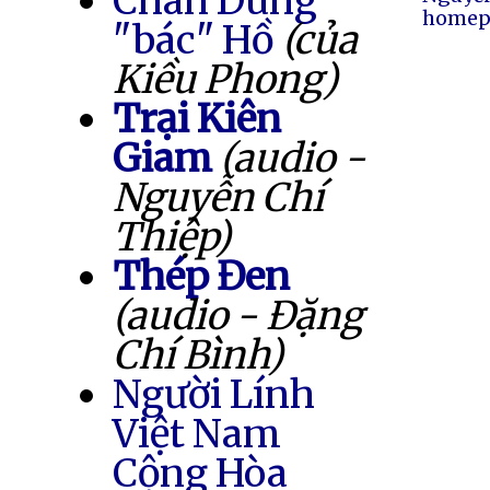
Chân Dung
homep
"bác" Hồ
(của
Kiều Phong)
Trại Kiên
Giam
(audio -
Nguyễn Chí
Thiệp)
Thép Đen
(audio - Đặng
Chí Bình)
Người Lính
Việt Nam
Cộng Hòa