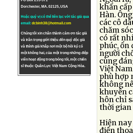
PO Box 255-571
khẩn cấp 
Dorchester, MA. 02125, USA
Hàn. Ông
Hoặc quý vị có thể liên lạc với tác giả qua
các cô dâ
email:
dcbinh38@hotmail.com
chăm sóc 
Chúng tôi xin chân thành cám ơn tác giả
có rất nh
và trân trọng giới thiệu đến quý độc giả
phúc, ổn
và thính giả khắp nơi một bộ hồi ký có
người chồ
một không hai, của một trong những điệp
cùng đáng
viên hoạt động trong bóng tối, một chiến
sĩ thuộc Quân Lực Việt Nam Cộng Hòa.
Việt Nam
phù hợp 
không nê
khuyên c
hôn chỉ s
thời gian
Hiện nay
điện thoạ