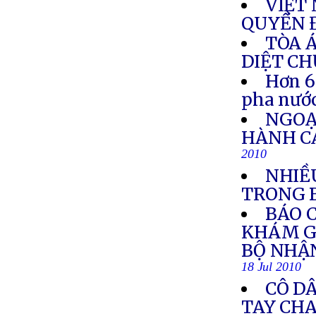
VIỆT
QUYỀN 
TÒA 
DIỆT C
Hơn 6
pha nướ
NGOẠ
HÀNH C
2010
NHIỀ
TRONG 
BÁO 
KHÁM G
BỘ NHẬ
18 Jul 2010
CÔ DÂ
TAY CH