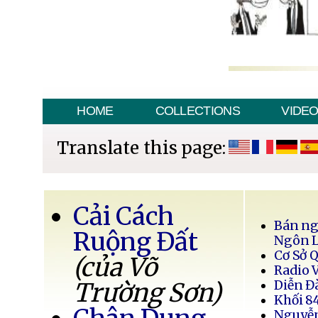
HOME
COLLECTIONS
VIDE
Translate this page:
Cải Cách
Bán ng
Ruộng Đất
Ngôn 
Cơ Sở 
(của Võ
Radio 
Trường Sơn)
Diễn Đ
Khối 8
Nguyễ