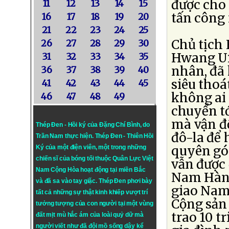
được cho 
11
12
13
14
15
tấn công 
16
17
18
19
20
21
22
23
24
25
Chủ tịch
26
27
28
29
30
Hwang Ui
31
32
33
34
35
nhân, đã
36
37
38
39
40
siêu thoá
41
42
43
44
45
không ai
46
47
48
49
chuyển tớ
mà vận đ
Thép Đen - Hồi ký của Đặng Chí Bình
, do
đô-la để 
Trần Nam thực hiện.
Thép Đen
- Thiên Hồi
quyên gó
Ký của một điện viên, một trong những
chiến sĩ của bóng tối thuộc Quân Lực Việt
vẫn được 
Nam Cộng Hòa hoạt động tại miền Bắc
Nam Hàn 
và đã sa vào tay giặc. Thép Đen phơi bày
giao Nam
tất cả những sự thật kinh khiếp vượt trí
Cộng sản 
tưởng tượng của con người tại một vùng
trao 10 t
đất mịt mù hắc ám của loài quỷ dữ mà
người viết như đã đội mồ sống dậy kể