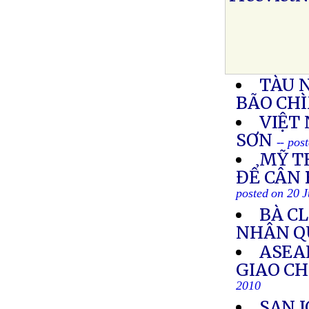
TÀU 
BÃO CH
VIỆT 
SƠN
-- pos
MỸ T
ĐỂ CÂN
posted on 20 J
BÀ C
NHÂN Q
ASEA
GIAO CH
2010
SAN 