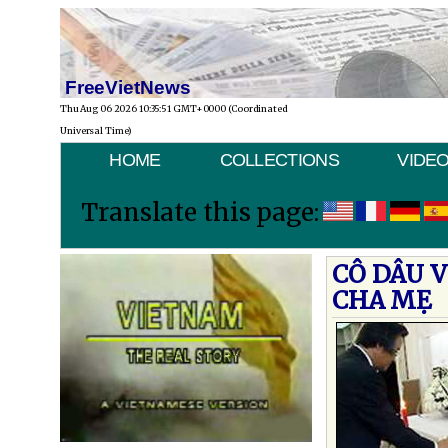
FreeVietNews
Thu Aug 06 2026 10:35:51 GMT+0000 (Coordinated
Universal Time)
HOME
COLLECTIONS
VIDE
Translate this page:
CÔ DÂU V
CHA MẸ