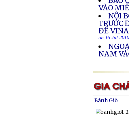
BÃO 
VÀO MI
NỘI 
TRƯỚC Đ
ĐỀ VIN
on 16 Jul 201
NGOẠ
NAM VÀ
Bánh Giò