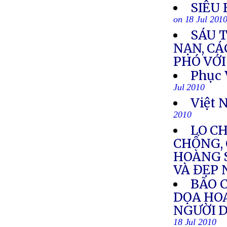
SIÊU
on 18 Jul 201
SÁU 
NẠN, CÁ
PHÓ VỚI
Phục 
Jul 2010
Việt 
2010
LO C
CHỐNG, 
HOÀNG 
VÀ ĐẸP
BÃO C
DỌA HOA
NGƯỜI D
18 Jul 2010