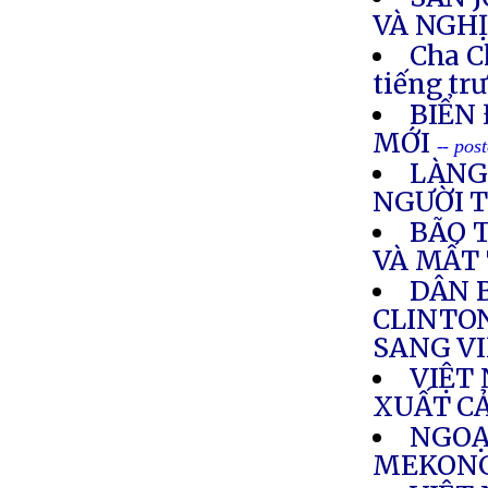
VÀ NGHỊ
Cha C
tiếng tr
BIỂN 
MỚI
-- pos
LÀNG
NGƯỜI 
BÃO 
VÀ MẤT
DÂN 
CLINTO
SANG V
VIỆT
XUẤT C
NGOẠ
MEKONG