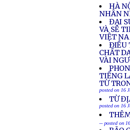
HÀ NỘ
NHÂN N
ĐẠI 
VÀ SẼ T
VIỆT N
ÐIỀU 
CHẤT DA
VÀI NG
PHON
TIẾNG L
TỪ TRON
posted on 16 J
TỪ ĐỊ
posted on 16 J
THÊM
-- posted on 1