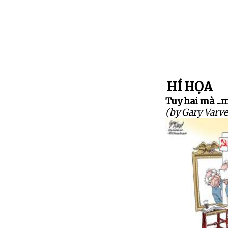
HÍ HỌA
Tuy hai mà ...
(by Gary Varve