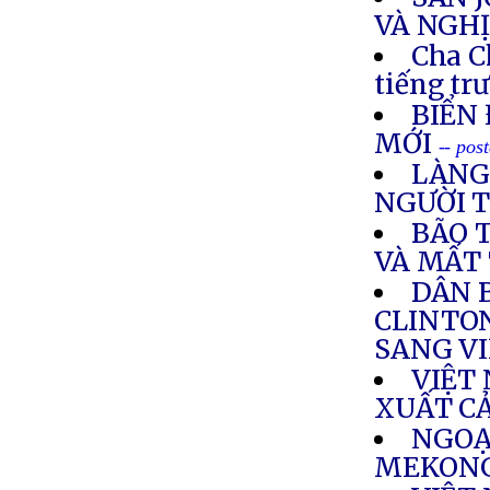
VÀ NGHỊ
Cha C
tiếng tr
BIỂN 
MỚI
-- pos
LÀNG
NGƯỜI 
BÃO 
VÀ MẤT
DÂN 
CLINTO
SANG V
VIỆT
XUẤT C
NGOẠ
MEKONG