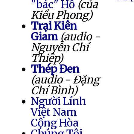
"bác" Hồ
(của
Kiều Phong)
Trại Kiên
Giam
(audio -
Nguyễn Chí
Thiệp)
Thép Đen
(audio - Đặng
Chí Bình)
Người Lính
Việt Nam
Cộng Hòa
Chúng Tôi