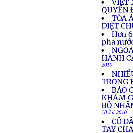
VIỆT
QUYỀN 
TÒA 
DIỆT C
Hơn 6
pha nướ
NGOẠ
HÀNH C
2010
NHIỀ
TRONG 
BÁO 
KHÁM G
BỘ NHẬ
18 Jul 2010
CÔ DÂ
TAY CH