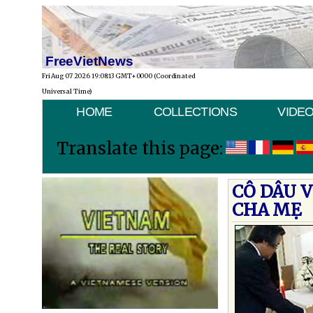
FreeVietNews
Fri Aug 07 2026 19:08:13 GMT+0000 (Coordinated
Universal Time)
HOME
COLLECTIONS
VIDE
Translate this page:
CÔ DÂU V
CHA MẸ