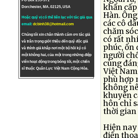
PO Box 255-571
khẩn cấp 
Dorchester, MA. 02125, USA
Hàn. Ông
Hoặc quý vị có thể liên lạc với tác giả qua
các cô dâ
email:
dcbinh38@hotmail.com
chăm sóc 
Chúng tôi xin chân thành cám ơn tác giả
có rất nh
và trân trọng giới thiệu đến quý độc giả
phúc, ổn
và thính giả khắp nơi một bộ hồi ký có
người chồ
một không hai, của một trong những điệp
cùng đáng
viên hoạt động trong bóng tối, một chiến
sĩ thuộc Quân Lực Việt Nam Cộng Hòa.
Việt Nam
phù hợp 
không nê
khuyên c
hôn chỉ s
thời gian
Hiện nay
điện thoạ