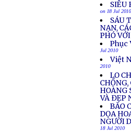
SIÊU
on 18 Jul 201
SÁU 
NẠN, CÁ
PHÓ VỚI
Phục 
Jul 2010
Việt 
2010
LO C
CHỐNG, 
HOÀNG 
VÀ ĐẸP
BÃO C
DỌA HOA
NGƯỜI D
18 Jul 2010