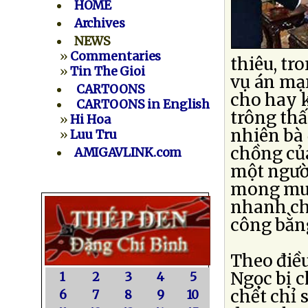
HOME
Archives
NEWS
»
Commentaries
thiêu, tr
»
Tin The Gioi
vụ án mạn
CARTOONS
cho hay 
CARTOONS in English
trông thấ
»
Hi Hoa
nhiên bà
»
Luu Tru
chồng củ
AMIGAVLINK.com
một người
mong muố
nhanh ch
công bằng
Theo điều
Ngọc bị c
1
2
3
4
5
chết chỉ 
6
7
8
9
10