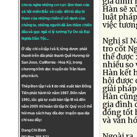
gia đình
cho ta nghe những cơ cực lầm than của
Hàn sẽ x
xã hội miền Bắc và cuộc đời tù đày bi
luật pháp
thảm của những chiến sĩ vô danh của
việc tươn
chúng ta, những người đã âm thầm chiến
đấu và gục ngã vì lý tưởng
Tự Do
và
Đại
Nghị sĩ 
Nghĩa Dân Tộc
...
tro cốt N
Ở đây chỉ có tập I và II, từng được phát
thể được 
thanh trên đài phát thanh Quê Hương từ
nhiều so 
San Jose, California - Hoa Kỳ, trong
chương trình đọc truyện do Trần Nam
Hàn kết h
phụ trách.
hội được 
giải phá
Thép Đen tập I và II do nhà xuất bản Đông
Tiến phát hành từ năm 1987. Đến năm
Hàn cũng 
1991, tác giả tự xuất bản tập III và đến
gia đình
năm 2005 thì hoàn tất tập IV. Quý vị có thể
đồng tốt 
hỏi mua sách hay dĩa đọc truyện qua địa
và văn hó
chỉ sau đây:
Dang Chi Binh
Ngoài ra,