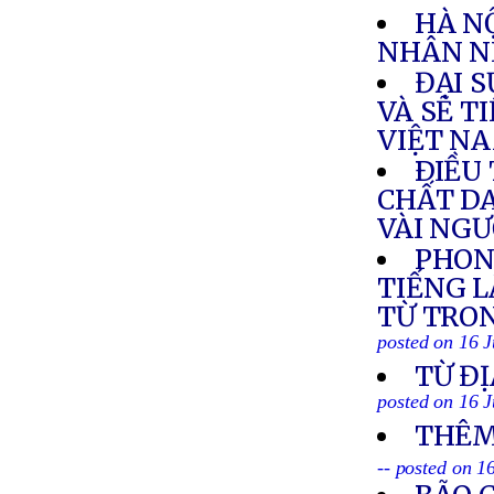
HÀ NỘ
NHÂN N
ĐẠI 
VÀ SẼ T
VIỆT N
ÐIỀU 
CHẤT DA
VÀI NG
PHON
TIẾNG L
TỪ TRON
posted on 16 J
TỪ ĐỊ
posted on 16 J
THÊM
-- posted on 1