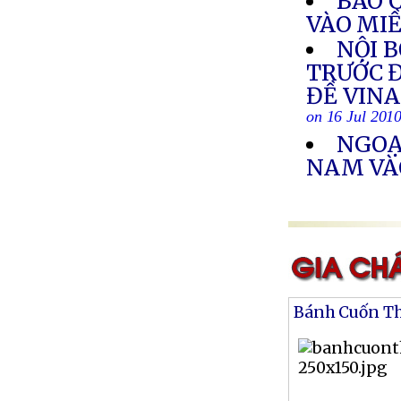
BÃO 
VÀO MI
NỘI 
TRƯỚC Đ
ĐỀ VIN
on 16 Jul 201
NGOẠ
NAM VÀ
Bánh Cuốn T