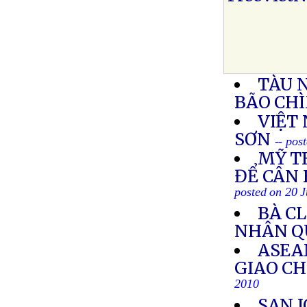
TÀU 
BÃO CH
VIỆT 
SƠN
-- pos
MỸ T
ĐỂ CÂN
posted on 20 J
BÀ C
NHÂN Q
ASEA
GIAO CH
2010
SAN 