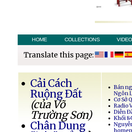
HOME
COLLECTIONS
VIDE
Translate this page:
Cải Cách
Bán ng
Ruộng Đất
Ngôn 
Cơ Sở 
(của Võ
Radio 
Trường Sơn)
Diễn Đ
Khối 8
Chân Dung
Nguyễ
homep