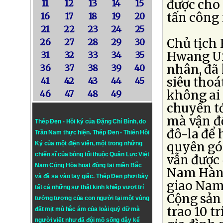
được cho 
11
12
13
14
15
tấn công 
16
17
18
19
20
21
22
23
24
25
Chủ tịch
26
27
28
29
30
Hwang Ui
31
32
33
34
35
nhân, đã
36
37
38
39
40
siêu thoá
41
42
43
44
45
không ai
46
47
48
49
chuyển tớ
mà vận đ
Thép Đen - Hồi ký của Đặng Chí Bình
, do
đô-la để 
Trần Nam thực hiện.
Thép Đen
- Thiên Hồi
quyên gó
Ký của một điện viên, một trong những
chiến sĩ của bóng tối thuộc Quân Lực Việt
vẫn được 
Nam Cộng Hòa hoạt động tại miền Bắc
Nam Hàn 
và đã sa vào tay giặc. Thép Đen phơi bày
giao Nam
tất cả những sự thật kinh khiếp vượt trí
Cộng sản 
tưởng tượng của con người tại một vùng
trao 10 t
đất mịt mù hắc ám của loài quỷ dữ mà
người viết như đã đội mồ sống dậy kể