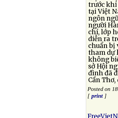
trước kh
tại Việt 
ngôn ngữ 
người Hàn
chí, lớp 
diễn ra t
chuẩn bị
tham dự l
không biế
sở Hội ng
đình đã đ
Cần Thơ, 
Posted on 18
[
print
]
FreeViet