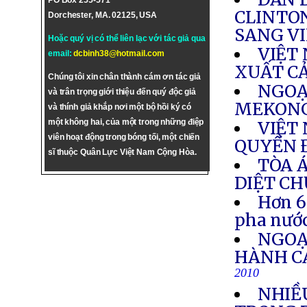
PO Box 255-571
CLINTO
Dorchester, MA. 02125, USA
SANG V
Hoặc quý vị có thể liên lạc với tác giả qua
VIỆT
email:
dcbinh38@hotmail.com
XUẤT C
Chúng tôi xin chân thành cám ơn tác giả
NGOẠ
và trân trọng giới thiệu đến quý độc giả
MEKONG
và thính giả khắp nơi một bộ hồi ký có
một không hai, của một trong những điệp
VIỆT
viên hoạt động trong bóng tối, một chiến
QUYỀN 
sĩ thuộc Quân Lực Việt Nam Cộng Hòa.
TÒA 
DIỆT C
Hơn 6
pha nướ
NGOẠ
HÀNH C
2010
NHIỀ