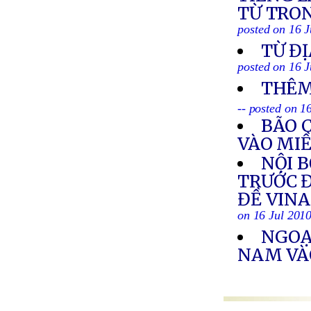
TỪ TRON
posted on 16 J
TỪ ĐỊ
posted on 16 J
THÊM
-- posted on 1
BÃO 
VÀO MI
NỘI 
TRƯỚC Đ
ĐỀ VIN
on 16 Jul 201
NGOẠ
NAM VÀ