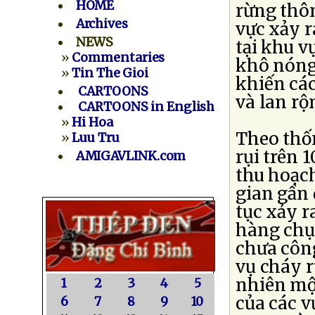
HOME
rừng thô
Archives
vực xảy r
NEWS
tại khu v
»
Commentaries
khô nóng,
»
Tin The Gioi
khiến cá
CARTOONS
và lan rộ
CARTOONS in English
»
Hi Hoa
Theo thốn
»
Luu Tru
rụi trên 
AMIGAVLINK.com
thu hoạc
gian gần 
tục xảy r
hàng chụ
chưa côn
vụ cháy r
nhiên mộ
1
2
3
4
5
của các v
6
7
8
9
10