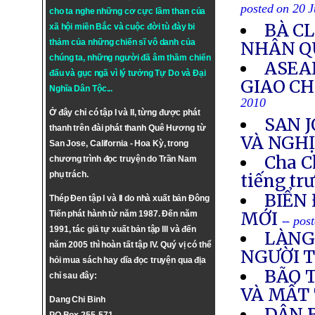
posted on 20 J
cho ta nghe những cơ cực lầm than của
BÀ C
xã hội miền Bắc và cuộc đời tù đày bi
thảm của những chiến sĩ vô danh của
NHÂN Q
chúng ta, những người đã âm thầm chiến
ASEA
đấu và gục ngã vì lý tưởng
Tự Do
và
Đại
GIAO CH
Nghĩa Dân Tộc
...
2010
Ở đây chỉ có tập I và II, từng được phát
SAN 
thanh trên đài phát thanh Quê Hương từ
VÀ NGHỊ
San Jose, California - Hoa Kỳ, trong
Cha C
chương trình đọc truyện do Trần Nam
phụ trách.
tiếng tr
BIỂN 
Thép Đen tập I và II do nhà xuất bản Đông
MỚI
Tiến phát hành từ năm 1987. Đến năm
-- pos
1991, tác giả tự xuất bản tập III và đến
LÀNG
năm 2005 thì hoàn tất tập IV. Quý vị có thể
NGƯỜI 
hỏi mua sách hay dĩa đọc truyện qua địa
BÃO 
chỉ sau đây:
VÀ MẤT
Dang Chi Binh
DÂN 