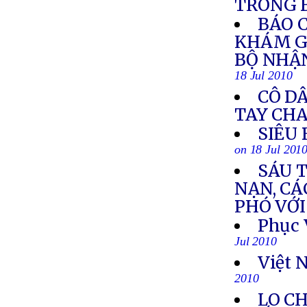
TRONG 
BÁO 
KHÁM G
BỘ NHẬ
18 Jul 2010
CÔ DÂ
TAY CH
SIÊU
on 18 Jul 201
SÁU 
NẠN, CÁ
PHÓ VỚI
Phục 
Jul 2010
Việt 
2010
LO C