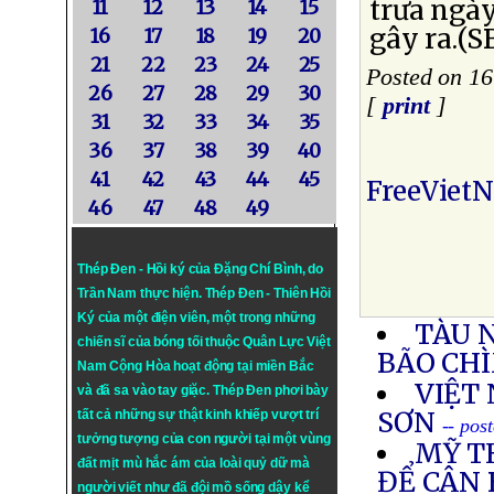
trưa ngày
11
12
13
14
15
gây ra.(S
16
17
18
19
20
21
22
23
24
25
Posted on 16
26
27
28
29
30
[
print
]
31
32
33
34
35
36
37
38
39
40
41
42
43
44
45
FreeViet
46
47
48
49
Thép Đen - Hồi ký của Đặng Chí Bình
, do
Trần Nam thực hiện.
Thép Đen
- Thiên Hồi
Ký của một điện viên, một trong những
TÀU 
chiến sĩ của bóng tối thuộc Quân Lực Việt
BÃO CH
Nam Cộng Hòa hoạt động tại miền Bắc
VIỆT 
và đã sa vào tay giặc. Thép Đen phơi bày
SƠN
tất cả những sự thật kinh khiếp vượt trí
-- pos
tưởng tượng của con người tại một vùng
MỸ T
đất mịt mù hắc ám của loài quỷ dữ mà
ĐỂ CÂN
người viết như đã đội mồ sống dậy kể