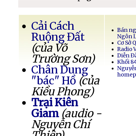
Cải Cách
Bán ng
Ruộng Đất
Ngôn 
Cơ Sở 
(của Võ
Radio 
Trường Sơn)
Diễn Đ
Khối 8
Chân Dung
Nguyễ
homep
"bác" Hồ
(của
Kiều Phong)
Trại Kiên
Giam
(audio -
Nguyễn Chí
Thiệp)