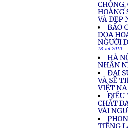
CHỐNG, 
HOÀNG 
VÀ ĐẸP
BÃO C
DỌA HOA
NGƯỜI D
18 Jul 2010
HÀ NỘ
NHÂN N
ĐẠI 
VÀ SẼ T
VIỆT N
ÐIỀU 
CHẤT DA
VÀI NG
PHON
TIẾNG L