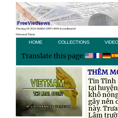
FreeVietNews
Thu Aug 06 2026 04:48:13 GMT+0000 (Coordinated
Universal Time)
HOME
COLLECTIONS
VIDE
Translate this page:
THÊM MỘ
Tin Tĩnh
tại huyện
khô nóng
gây nên c
này. Trư
Lâm trườ