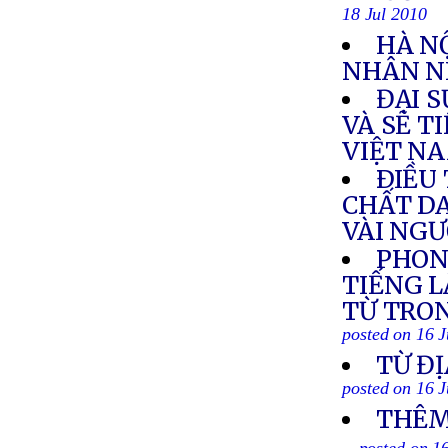
18 Jul 2010
HÀ NỘ
NHÂN N
ĐẠI 
VÀ SẼ T
VIỆT N
ÐIỀU 
CHẤT DA
VÀI NG
PHON
TIẾNG L
TỪ TRON
posted on 16 J
TỪ ĐỊ
posted on 16 J
THÊM