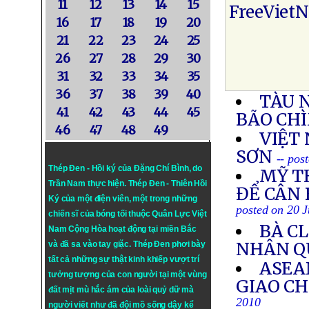
11
12
13
14
15
FreeViet
16
17
18
19
20
21
22
23
24
25
26
27
28
29
30
31
32
33
34
35
36
37
38
39
40
TÀU 
41
42
43
44
45
BÃO CH
46
47
48
49
VIỆT 
SƠN
-- pos
Thép Đen - Hồi ký của Đặng Chí Bình
, do
MỸ T
Trần Nam thực hiện.
Thép Đen
- Thiên Hồi
ĐỂ CÂN
Ký của một điện viên, một trong những
posted on 20 J
chiến sĩ của bóng tối thuộc Quân Lực Việt
BÀ C
Nam Cộng Hòa hoạt động tại miền Bắc
NHÂN Q
và đã sa vào tay giặc. Thép Đen phơi bày
tất cả những sự thật kinh khiếp vượt trí
ASEA
tưởng tượng của con người tại một vùng
GIAO CH
đất mịt mù hắc ám của loài quỷ dữ mà
2010
người viết như đã đội mồ sống dậy kể