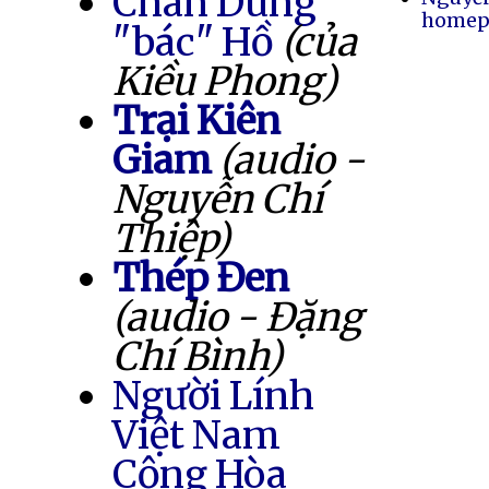
Chân Dung
homep
"bác" Hồ
(của
Kiều Phong)
Trại Kiên
Giam
(audio -
Nguyễn Chí
Thiệp)
Thép Đen
(audio - Đặng
Chí Bình)
Người Lính
Việt Nam
Cộng Hòa