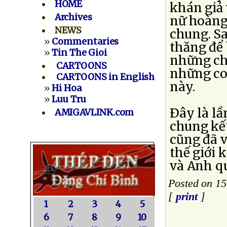
HOME
khán giả 
Archives
nữ hoàng 
NEWS
chung. Sa
»
Commentaries
thăng để 
»
Tin The Gioi
những ch
CARTOONS
những co
CARTOONS in English
này.
»
Hi Hoa
»
Luu Tru
Ðây là lầ
AMIGAVLINK.com
chung kết
cũng đã v
thế giới k
và Anh qu
Posted on 15
[
print
]
1
2
3
4
5
6
7
8
9
10