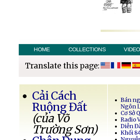
HOME
COLLECTIONS
VIDE
Translate this page:
Cải Cách
Bán ng
Ruộng Đất
Ngôn 
Cơ Sở 
(của Võ
Radio 
Trường Sơn)
Diễn Đ
Khối 8
Nguyễ