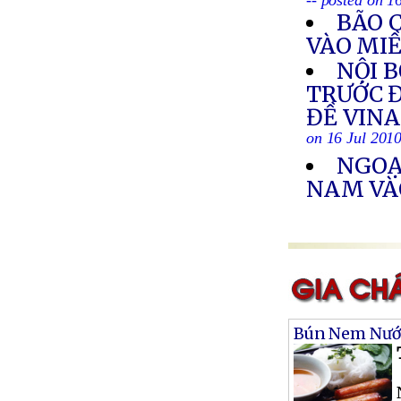
-- posted on 1
BÃO 
VÀO MI
NỘI 
TRƯỚC Đ
ĐỀ VIN
on 16 Jul 201
NGOẠ
NAM VÀ
Bún Nem Nư