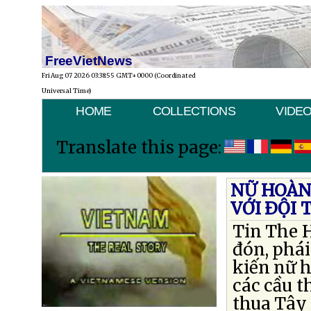
FreeVietNews
Fri Aug 07 2026 03:38:55 GMT+0000 (Coordinated
Universal Time)
HOME
COLLECTIONS
VIDE
Translate this page:
NỮ HOÀN
VỚI ÐỘI 
Tin The H
đón, phái
kiến nữ 
các cầu t
thua Tây