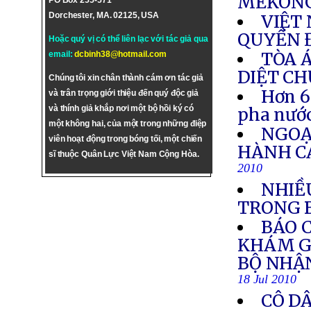
MEKONG
PO Box 255-571
Dorchester, MA. 02125, USA
VIỆT
QUYỀN 
Hoặc quý vị có thể liên lạc với tác giả qua
TÒA 
email:
dcbinh38@hotmail.com
DIỆT C
Chúng tôi xin chân thành cám ơn tác giả
Hơn 6
và trân trọng giới thiệu đến quý độc giả
và thính giả khắp nơi một bộ hồi ký có
pha nướ
một không hai, của một trong những điệp
NGOẠ
viên hoạt động trong bóng tối, một chiến
HÀNH C
sĩ thuộc Quân Lực Việt Nam Cộng Hòa.
2010
NHIỀ
TRONG 
BÁO 
KHÁM G
BỘ NHẬ
18 Jul 2010
CÔ DÂ