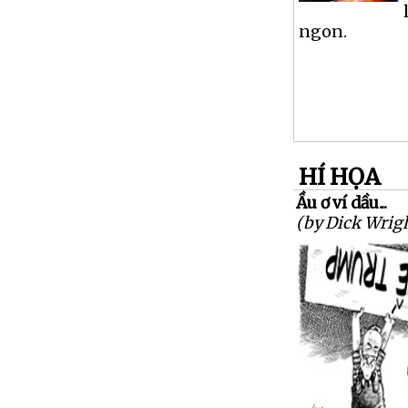
ngon.
HÍ HỌA
Ầu ơ ví dầu...
(by Dick Wrig