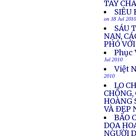
TAY CH
SIÊU
on 18 Jul 201
SÁU 
NẠN, CÁ
PHÓ VỚI
Phục 
Jul 2010
Việt 
2010
LO C
CHỐNG, 
HOÀNG 
VÀ ĐẸP
BÃO C
DỌA HOA
NGƯỜI D