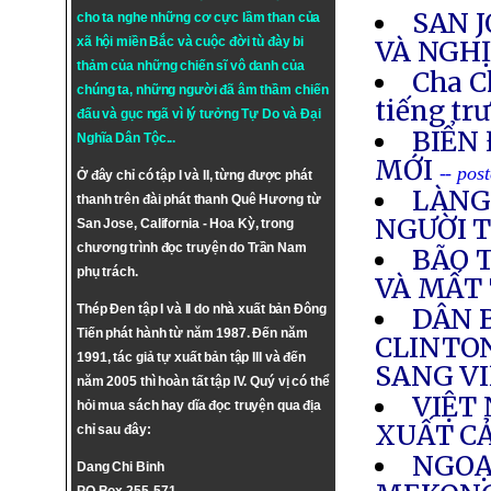
SAN 
cho ta nghe những cơ cực lầm than của
xã hội miền Bắc và cuộc đời tù đày bi
VÀ NGHỊ
thảm của những chiến sĩ vô danh của
Cha C
chúng ta, những người đã âm thầm chiến
tiếng tr
đấu và gục ngã vì lý tưởng
Tự Do
và
Đại
BIỂN 
Nghĩa Dân Tộc
...
MỚI
-- pos
Ở đây chỉ có tập I và II, từng được phát
LÀNG
thanh trên đài phát thanh Quê Hương từ
NGƯỜI 
San Jose, California - Hoa Kỳ, trong
chương trình đọc truyện do Trần Nam
BÃO 
phụ trách.
VÀ MẤT
Thép Đen tập I và II do nhà xuất bản Đông
DÂN 
Tiến phát hành từ năm 1987. Đến năm
CLINTO
1991, tác giả tự xuất bản tập III và đến
SANG V
năm 2005 thì hoàn tất tập IV. Quý vị có thể
VIỆT
hỏi mua sách hay dĩa đọc truyện qua địa
XUẤT C
chỉ sau đây:
NGOẠ
Dang Chi Binh