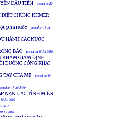
UYỀN ĐẦU TIÊN
-- posted on 20
I DIỆT CHỦNG KHMER
bột pha nước
-- posted on 18 Jul
DU HÀNH CÁC NƯỚC
TRONG BÃO
-- posted on 18 Jul 2010
VỤ KHÁM GIÁM ĐỊNH
BỒI DƯỠNG CÔNG KHAI
--
NG TAY CHA MẸ
-- posted on 18
posted on 18 Jul 2010
P NẠN, CÁC TỈNH MIỀN
n 18 Jul 2010
18 Jul 2010
 18 Jul 2010