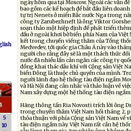
ngày hôm qua tại Moscow. Ngoài các vấn đề 
bao gồm các kế hoạch để bắt đầu liên doanh 
tự trị Nenets ở miền Bắc nước Nga trong n
công ty Zarubezhneft là ông Viktor Gorshe
soạn thảo một hiệp định để phát triển thê
dầu ở ngoài khơi bờ biển phía Nam của Việt
kết trong chuyến viếng thăm của Tổng thố
lish
Medvedev, tới quốc gia Châu Á này vào tháng
người cho rằng đây sẽ là một thách thức đối
nước đã nhiều lần cản ngăn các công ty quố
đồng khai thác dầu khí với Cộng sản Việt N
biển Ðông là thuộc chủ quyền của mình. Tr
người lãnh đạo hệ thống tàu điện ngầm M
và Hà Nội đang cân nhắc và thảo luận về việc
Nam xây dựng một hệ thống tàu điện ngầm 
Hãng thông tấn Ria Novosti trích lời ông 
trong chuyến thăm Việt Nam hồi tháng 2, p
5
thỏa thuận với phía Cộng sản Việt Nam về v
tàu điện ngầm này. Việt Nam rất cần hệ thố
10