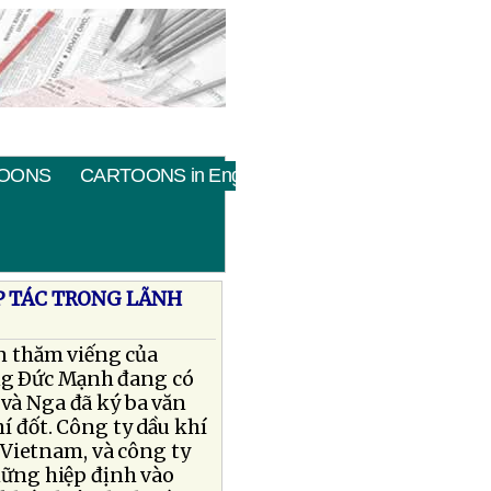
OONS
CARTOONS in English
P TÁC TRONG LÃNH
n thăm viếng của
ng Ðức Mạnh đang có
và Nga đã ký ba văn
í đốt. Công ty dầu khí
 Vietnam, và công ty
hững hiệp định vào