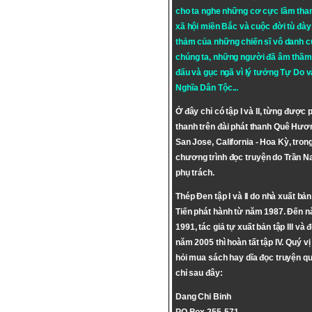
cho ta nghe những cơ cực lầm tha
xã hội miền Bắc và cuộc đời tù đày 
thảm của những chiến sĩ vô danh c
chúng ta, những người đã âm thầm
đấu và gục ngã vì lý tưởng
Tự Do
v
Nghĩa Dân Tộc
...
Ở đây chỉ có tập I và II, từng được 
thanh trên đài phát thanh Quê Hươ
San Jose, California - Hoa Kỳ, tron
chương trình đọc truyện do Trần 
phụ trách.
Thép Đen tập I và II do nhà xuất bả
Tiến phát hành từ năm 1987. Đến 
1991, tác giả tự xuất bản tập III và 
năm 2005 thì hoàn tất tập IV. Quý vị
hỏi mua sách hay dĩa đọc truyện qu
chỉ sau đây:
Dang Chi Binh