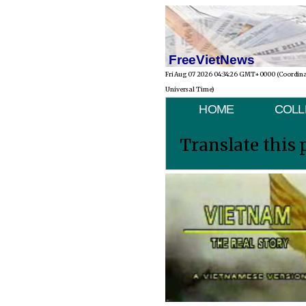
FreeVietNews
Fri Aug 07 2026 04:34:26 GMT+0000 (Coordin
Universal Time)
HOME
COLL
Translate this 