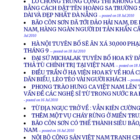
LO CHỐNG TRUNG CỘNG THÌ KHÔNG CH
BẰNG CÁCH ĐẶT TÊN HOÀNG SA TRƯỜNG 
DÀI VÀ ĐẸP NHẤT ĐÀ NẴNG
-- posted on 18 Jul 2010
BÃO CÔN SƠN ĐÃ TỚI ĐẢO HẢI NAM, ĐE 
NAM, HÀNG NGÀN NGƯỜI DI TẢN KHẨN C
Jul 2010
HÀ NỘI TUYÊN BỐ SẼ ÂN XÁ 30,000 P
THÁNG 9
-- posted on 18 Jul 2010
ĐẠI SỨ MICHALAK TUYÊN BỐ HOA KỲ ĐÃ 
THẢ TÙ CHÍNH TRỊ TẠI VIỆT NAM
-- posted on 18 
ÐIỀU TRẦN Ở HẠ VIỆN HOA KỲ VỀ HOÁ C
DÂN BIỂU, LÈO TÈO VÀI NGƯỜI KHÁCH
-- poste
PHONG TRÀO HƯNG CA VIỆT NAM LÊN T
VẤN ĐỀ CÁC NGHỆ SĨ TỪ TRONG NƯỚC RA 
- posted on 16 Jul 2010
TỪ ĐỊA NGỤC TRỞ VỀ : VẪN KIÊN CƯỜN
THÊM MỘT VỤ CHÁY RỪNG Ở MIỀN TR
BÃO CÔN SƠN CÓ THỂ THÀNH SIÊU BÃO,
NAM
-- posted on 16 Jul 2010
NỘI BỘ CỘNG SẢN VIỆT NAM TRANH CH