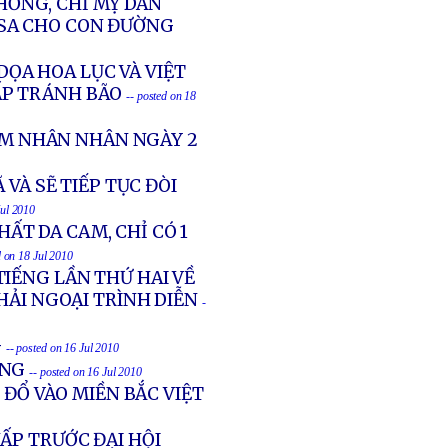
ỐNG, CHỈ MỴ DÂN
SA CHO CON ĐƯỜNG
DỌA HOA LỤC VÀ VIỆT
ẤP TRÁNH BÃO
-- posted on 18
HẠM NHÂN NHÂN NGÀY 2
VÀ SẼ TIẾP TỤC ĐÒI
Jul 2010
HẤT DA CAM, CHỈ CÓ 1
d on 18 Jul 2010
IẾNG LẦN THỨ HAI VỀ
HẢI NGOẠI TRÌNH DIỄN
-
G
-- posted on 16 Jul 2010
UNG
-- posted on 16 Jul 2010
 ĐỔ VÀO MIỀN BẮC VIỆT
ẤP TRƯỚC ĐẠI HỘI