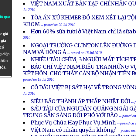
VIỆT NAM XUẤT BẢN TẠP CHÍ NHÂN Q
Jul 2010
TÒA ÁN XỬ KHMER ĐỎ XEM XÉT LẠI TỘ
giả qua
KROM
-- posted on 20 Jul 2010
Hơn 60% sữa tươi ở Việt Nam chỉ là sữa 
c giả
2010
 giả
NGOẠI TRƯỞNG CLINTON LÊN ĐƯỜNG 
 có
NAM VÀ ĐÔNG Á
-- posted on 18 Jul 2010
g điệp
NHIỀU TÀU CHÌM, 3 NGƯỜI MẤT TÍCH 
chiến
BÁO CHÍ VIỆT NAM ĐIỀU TRA NHỮNG 
Hòa.
KẾT HÔN, CHO THẤY CÁN BỘ NHẬN TIỀN 
posted on 18 Jul 2010
CÔ DÂU VIỆT BỊ SÁT HẠI VỀ TRONG VÒ
Jul 2010
SIÊU BÃO THÀNH ÁP THẤP NHIỆT ĐỚI
-- 
SÁU TÀU CỦA NGƯ DÂN QUẢNG NGÃI GẶ
TRUNG SẴN SÀNG ÐỐI PHÓ VỚI BÃO
-- posted o
Phục Vụ Chúa Hay Phục Vụ Mình
-- posted on 
Việt Nam có nhân quyền không?
-- posted on