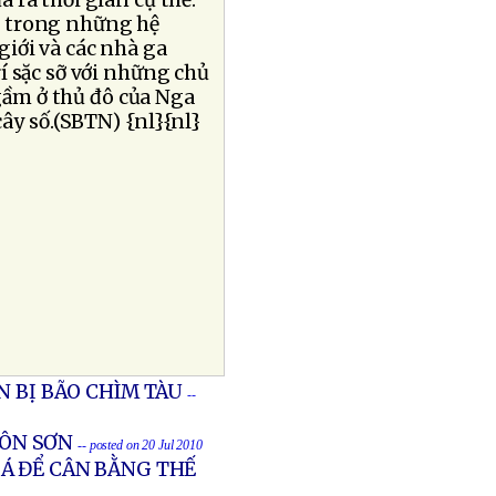
 ra thời gian cụ thể.
t trong những hệ
iới và các nhà ga
í sặc sỡ với những chủ
gầm ở thủ đô của Nga
cây số.(SBTN) {nl}{nl}
N BỊ BÃO CHÌM TÀU
--
CÔN SƠN
-- posted on 20 Jul 2010
Á ĐỂ CÂN BẰNG THẾ