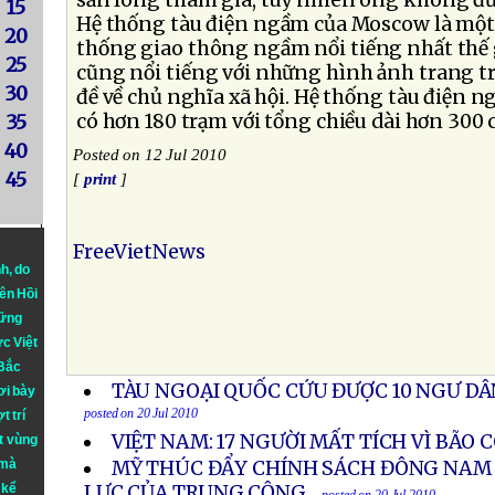
sẵn lòng tham gia, tuy nhiên ông không đưa
15
Hệ thống tàu điện ngầm của Moscow là mộ
20
thống giao thông ngầm nổi tiếng nhất thế g
25
cũng nổi tiếng với những hình ảnh trang tr
30
đề về chủ nghĩa xã hội. Hệ thống tàu điện n
có hơn 180 trạm với tổng chiều dài hơn 300 
35
40
Posted on 12 Jul 2010
45
[
print
]
FreeVietNews
nh
, do
iên Hồi
hững
ực Việt
 Bắc
TÀU NGOẠI QUỐC CỨU ĐƯỢC 10 NGƯ DÂ
ơi bày
posted on 20 Jul 2010
t trí
VIỆT NAM: 17 NGƯỜI MẤT TÍCH VÌ BÃO 
t vùng
 mà
MỸ THÚC ĐẨY CHÍNH SÁCH ĐÔNG NAM 
 kể
LỰC CỦA TRUNG CỘNG