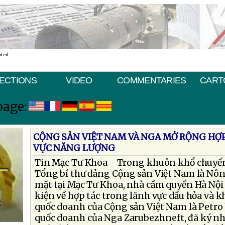
ated
ECTIONS
VIDEO
COMMENTARIES
CART
page:
CỘNG SẢN VIỆT NAM VÀ NGA MỞ RỘNG HỢ
VỰC NĂNG LƯỢNG
Tin Mạc Tư Khoa - Trong khuôn khổ chuyế
Tổng bí thư đảng Cộng sản Việt Nam là Nô
mặt tại Mạc Tư Khoa, nhà cầm quyền Hà Nội 
kiện về hợp tác trong lãnh vực dầu hỏa và kh
quốc doanh của Cộng sản Việt Nam là Petro
quốc doanh của Nga Zarubezhneft, đã ký n