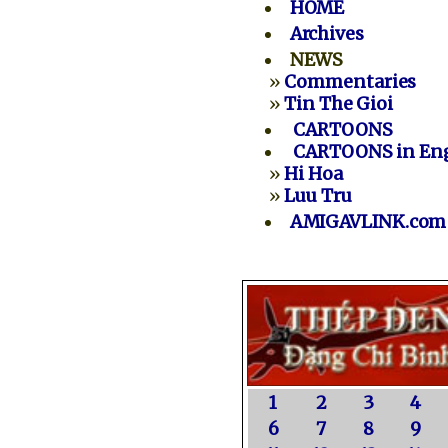
HOME
Archives
NEWS
»
Commentaries
»
Tin The Gioi
CARTOONS
CARTOONS in Eng
»
Hi Hoa
»
Luu Tru
AMIGAVLINK.com
1
2
3
4
6
7
8
9