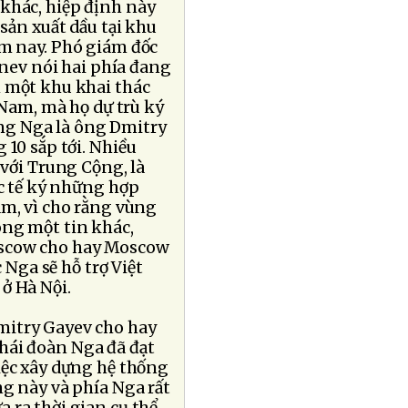
khác, hiệp định này
sản xuất dầu tại khu
ăm nay. Phó giám đốc
nev nói hai phía đang
m một khu khai thác
 Nam, mà họ dự trù ký
ng Nga là ông Dmitry
 10 sắp tới. Nhiều
 với Trung Cộng, là
c tế ký những hợp
am, vì cho rằng vùng
ong một tin khác,
oscow cho hay Moscow
 Nga sẽ hỗ trợ Việt
ở Hà Nội.
Dmitry Gayev cho hay
hái đoàn Nga đã đạt
iệc xây dựng hệ thống
ng này và phía Nga rất