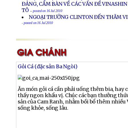
ĐẢNG, CẤM BÀN VỀ CÁC VẤN ĐỀ VINASH
TÔ
-- posted on 16 Jul 2010
NGOẠI TRƯỞNG CLINTON ĐẾN THĂM VI
- posted on 16 Jul 2010
Gỏi Cá (đặc sản Ba Ngòi)
Ăn món gỏi cá cần phải uống thêm bia, hay c
thấy ngon khẩu vị. Chúc các bạn thưởng thức
sản của Cam Ranh, nhằm bồi bổ thêm nhiều 
sống khỏe, sống lâu.