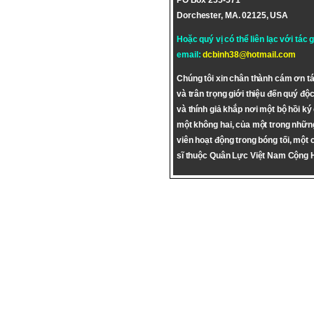
PO Box 255-571
Dorchester, MA. 02125, USA
Hoặc quý vị có thể liên lạc với tác 
email:
dcbinh38@hotmail.com
Chúng tôi xin chân thành cám ơn tá
và trân trọng giới thiệu đến quý độc
và thính giả khắp nơi một bộ hồi ký
một không hai, của một trong nhữn
viên hoạt động trong bóng tối, một 
sĩ thuộc Quân Lực Việt Nam Cộng 