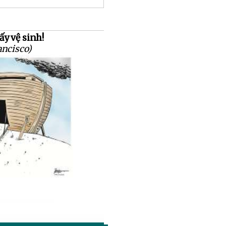
y vệ sinh!
ncisco)