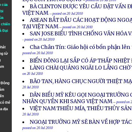
-- posted on 20 Jul 2010
n của
BÀ CLINTON ĐƯỢC YÊU CẦU ĐẶT VẤN Đ
bi
VIỆT NAM
-- posted on 20 Jul 2010
ủa
ASEAN BẮT ĐẦU CÁC HOẠT ĐỘNG NGOẠ
 chiến
TẠI VIỆT NAM
-- posted on 20 Jul 2010
à
Đại
SAN JOSE BIỂU TÌNH CHỐNG VĂN HÓA 
- posted on 20 Jul 2010
Cha Chân Tín: Giáo hội có bổn phận lên 
phát
posted on 20 Jul 2010
ng từ
BIỂN ĐÔNG LẠI SẮP CÓ ÁP THẤP NHIỆT 
g
Nam
LÀNG CHÀI QUẢNG NGÃI LO LẮNG CHỜ
on 20 Jul 2010
BÃO TAN, HÀNG CHỤC NGƯỜI THIỆT M
n Đông
20 Jul 2010
năm
DÂN BIỂU MỸ KÊU GỌI NGOẠI TRƯỞNG 
đến
NHÂN QUYỀN KHI SANG VIỆT NAM
-- posted on 
 có thể
VIỆT NAM THIẾU MÍA, THIẾU THỦY SẢ
a địa
20 Jul 2010
NGOẠI TRƯỞNG MỸ SẼ BÀN VỀ HỢP TÁ
posted on 20 Jul 2010