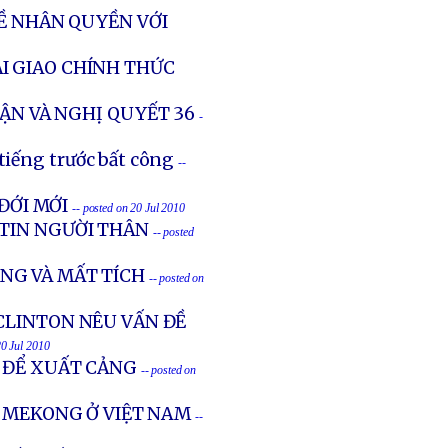
Ề NHÂN QUYỀN VỚI
I GIAO CHÍNH THỨC
VẬN VÀ NGHỊ QUYẾT 36
-
tiếng trước bất công
--
ĐỚI MỚI
-- posted on 20 Jul 2010
 TIN NGƯỜI THÂN
-- posted
ẠNG VÀ MẤT TÍCH
-- posted on
CLINTON NÊU VẤN ĐỀ
20 Jul 2010
N ĐỂ XUẤT CẢNG
-- posted on
C MEKONG Ở VIỆT NAM
--