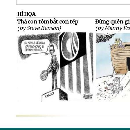
HÍ HỌA
Thả con tôm bắt con tép
Đừng quên giấ
(by Steve Benson)
(by Manny Fra