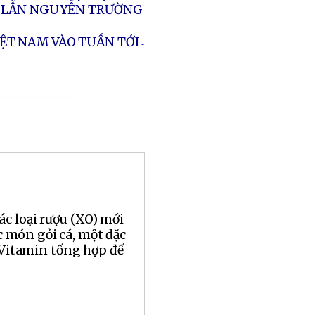
IN LẪN NGUYỄN TRƯỜNG
ỆT NAM VÀO TUẦN TỚI
-
ác loại rượu (XO) mới
 món gỏi cá, một đặc
Vitamin tổng hợp để