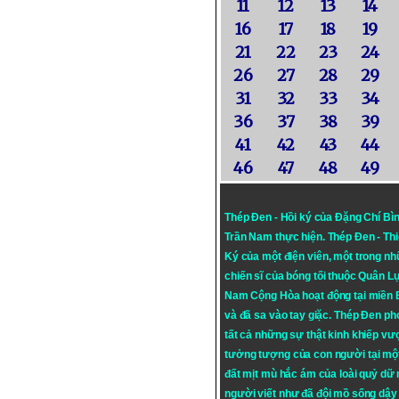
11
12
13
14
16
17
18
19
21
22
23
24
26
27
28
29
31
32
33
34
36
37
38
39
41
42
43
44
46
47
48
49
Thép Đen - Hồi ký của Đặng Chí Bì
Trần Nam thực hiện.
Thép Đen
- Th
Ký của một điện viên, một trong n
chiến sĩ của bóng tối thuộc Quân L
Nam Cộng Hòa hoạt động tại miền
và đã sa vào tay giặc. Thép Đen ph
tất cả những sự thật kinh khiếp vượ
tưởng tượng của con người tại mộ
đất mịt mù hắc ám của loài quỷ dữ
người viết như đã đội mồ sống dậy