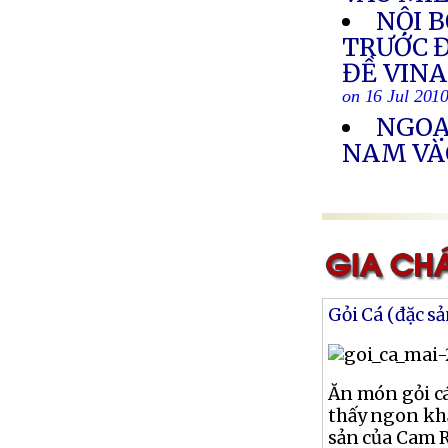
NỘI 
TRƯỚC Đ
ĐỀ VIN
on 16 Jul 201
NGOẠ
NAM VÀ
Gỏi Cá (đặc s
Ăn món gỏi cá
thấy ngon khẩ
sản của Cam 