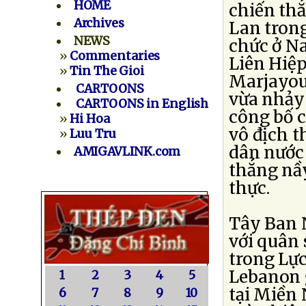
HOME
chiến thắ
Archives
Lan trong
NEWS
chức ở N
»
Commentaries
Liên Hiệp
»
Tin The Gioi
Marjayou
CARTOONS
vừa nhảy
CARTOONS in English
công bố c
»
Hi Hoa
vô địch t
»
Luu Tru
dân nước 
AMIGAVLINK.com
thắng nầ
thực.
Tây Ban N
với quân 
trong Lự
Lebanon g
1
2
3
4
5
tại Miền
6
7
8
9
10