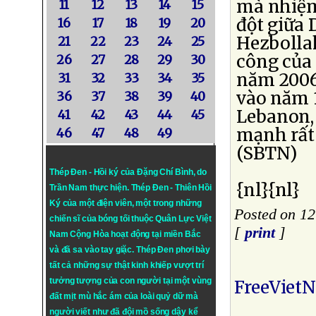
mà nhiệm
11
12
13
14
15
đột giữa
16
17
18
19
20
Hezbollah
21
22
23
24
25
công của
26
27
28
29
30
năm 2006.
31
32
33
34
35
vào năm 1
36
37
38
39
40
Lebanon, 
41
42
43
44
45
mạnh rất 
46
47
48
49
(SBTN)
Thép Đen - Hồi ký của Đặng Chí Bình
, do
{nl}{nl}
Trần Nam thực hiện.
Thép Đen
- Thiên Hồi
Ký của một điện viên, một trong những
Posted on 12
chiến sĩ của bóng tối thuộc Quân Lực Việt
[
print
]
Nam Cộng Hòa hoạt động tại miền Bắc
và đã sa vào tay giặc. Thép Đen phơi bày
tất cả những sự thật kinh khiếp vượt trí
tưởng tượng của con người tại một vùng
FreeViet
đất mịt mù hắc ám của loài quỷ dữ mà
người viết như đã đội mồ sống dậy kể