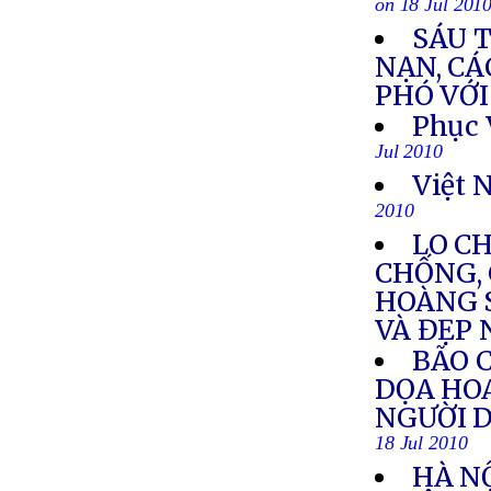
on 18 Jul 201
SÁU 
NẠN, CÁ
PHÓ VỚI
Phục 
Jul 2010
Việt 
2010
LO C
CHỐNG, 
HOÀNG 
VÀ ĐẸP
BÃO C
DỌA HOA
NGƯỜI D
18 Jul 2010
HÀ NỘ