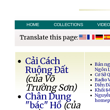
HOME
COLLECTIONS
VIDE
Translate this page:
Cải Cách
Bán ng
Ruộng Đất
Ngôn 
Cơ Sở 
(của Võ
Radio 
Trường Sơn)
Diễn Đ
Khối 8
Chân Dung
Nguyễ
homep
"bác" Hồ
(của