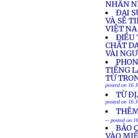
NHÂN N
ĐẠI 
VÀ SẼ T
VIỆT N
ÐIỀU 
CHẤT DA
VÀI NG
PHON
TIẾNG L
TỪ TRON
posted on 16 J
TỪ ĐỊ
posted on 16 J
THÊM
-- posted on 1
BÃO 
VÀO MI