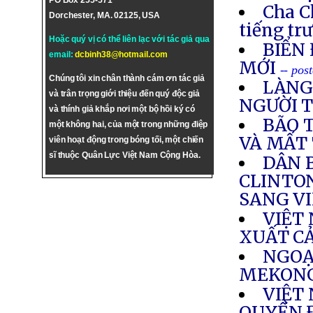
PO Box 255-571
Cha C
Dorchester, MA. 02125, USA
tiếng tr
Hoặc quý vị có thể liên lạc với tác giả qua
BIỂN 
email:
dcbinh38@hotmail.com
MỚI
-- pos
Chúng tôi xin chân thành cám ơn tác giả
LÀNG
và trân trọng giới thiệu đến quý độc giả
NGƯỜI 
và thính giả khắp nơi một bộ hồi ký có
BÃO 
một không hai, của một trong những điệp
VÀ MẤT
viên hoạt động trong bóng tối, một chiến
sĩ thuộc Quân Lực Việt Nam Cộng Hòa.
DÂN 
CLINTO
SANG V
VIỆT
XUẤT C
NGOẠ
MEKONG
VIỆT
QUYỀN 