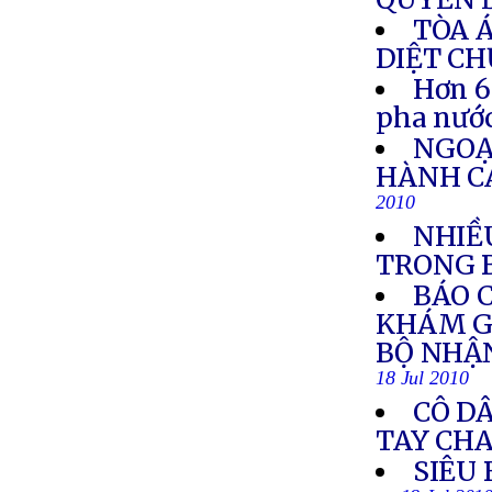
TÒA 
DIỆT C
Hơn 6
pha nướ
NGOẠ
HÀNH C
2010
NHIỀ
TRONG 
BÁO 
KHÁM G
BỘ NHẬ
18 Jul 2010
CÔ DÂ
TAY CH
SIÊU