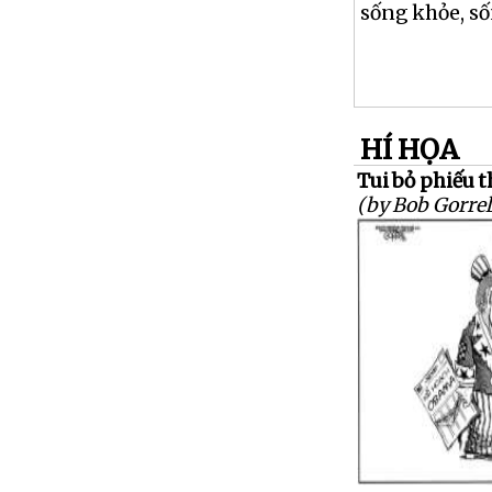
sống khỏe, số
HÍ HỌA
Tui bỏ phiếu t
(by Bob Gorrel