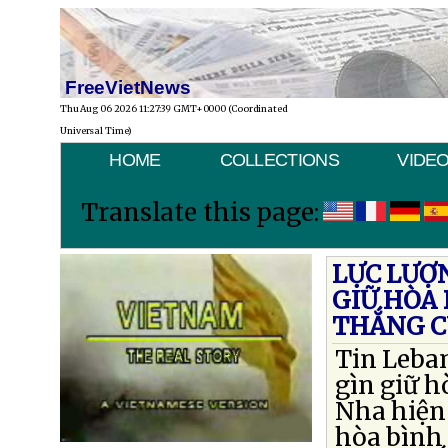
FreeVietNews
Thu Aug 06 2026 11:27:39 GMT+0000 (Coordinated
Universal Time)
HOME
COLLECTIONS
VIDE
Translate this page:
LỰC LƯỢ
GIỮ HÒA
THẮNG C
Tin Leban
gìn giữ h
Nha hiện
hòa bình