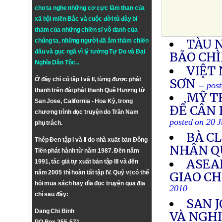
cho ta nghe những cơ cực lầm than của
xã hội miền Bắc và cuộc đời tù đày bi
thảm của những chiến sĩ vô danh của
TÀU 
chúng ta, những người đã âm thầm chiến
đấu và gục ngã vì lý tưởng
Tự Do
và
Đại
BÃO CH
Nghĩa Dân Tộc
...
VIỆT 
Ở đây chỉ có tập I và II, từng được phát
SƠN
-- pos
thanh trên đài phát thanh Quê Hương từ
MỸ T
San Jose, California - Hoa Kỳ, trong
ĐỂ CÂN
chương trình đọc truyện do Trần Nam
posted on 20 J
phụ trách.
BÀ C
Thép Đen tập I và II do nhà xuất bản Đông
NHÂN Q
Tiến phát hành từ năm 1987. Đến năm
ASEA
1991, tác giả tự xuất bản tập III và đến
năm 2005 thì hoàn tất tập IV. Quý vị có thể
GIAO CH
hỏi mua sách hay dĩa đọc truyện qua địa
2010
chỉ sau đây:
SAN 
Dang Chi Binh
VÀ NGHỊ