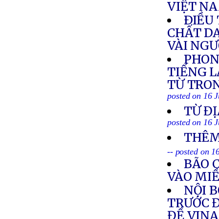
VIỆT N
ÐIỀU 
CHẤT DA
VÀI NG
PHON
TIẾNG L
TỪ TRON
posted on 16 J
TỪ ĐỊ
posted on 16 J
THÊM
-- posted on 1
BÃO 
VÀO MI
NỘI 
TRƯỚC Đ
ĐỀ VIN