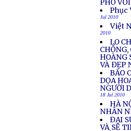
PHÓ VỚI
Phục 
Jul 2010
Việt 
2010
LO C
CHỐNG, 
HOÀNG 
VÀ ĐẸP
BÃO C
DỌA HOA
NGƯỜI D
18 Jul 2010
HÀ NỘ
NHÂN N
ĐẠI 
VÀ SẼ T