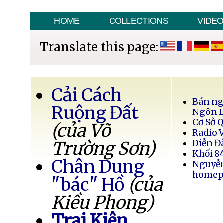
HOME
COLLECTIONS
VIDE
Translate this page:
Cải Cách
Bán ng
Ruộng Đất
Ngôn 
Cơ Sở 
(của Võ
Radio 
Trường Sơn)
Diễn Đ
Khối 8
Chân Dung
Nguyễ
homep
"bác" Hồ
(của
Kiều Phong)
Trại Kiên