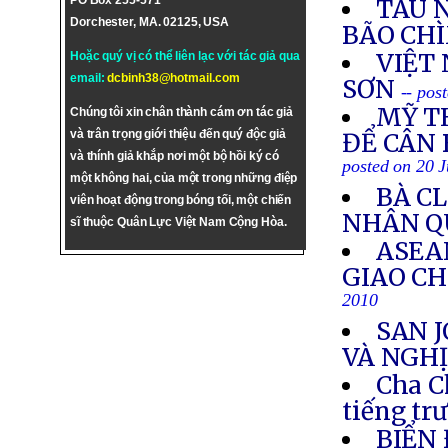
PO Box 255-571
TÀU 
Dorchester, MA. 02125, USA
BÃO CH
VIỆT 
Hoặc quý vị có thể liên lạc với tác giả qua
email:
dcbinh38@hotmail.com
SƠN
-- pos
MỸ T
Chúng tôi xin chân thành cám ơn tác giả
và trân trọng giới thiệu đến quý độc giả
ĐỂ CÂN
và thính giả khắp nơi một bộ hồi ký có
posted on 20 J
một không hai, của một trong những điệp
BÀ C
viên hoạt động trong bóng tối, một chiến
NHÂN Q
sĩ thuộc Quân Lực Việt Nam Cộng Hòa.
ASEA
GIAO CH
2010
SAN 
VÀ NGHỊ
Cha C
tiếng tr
BIỂN 