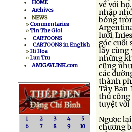
HOME
về với họ
Archives
nhập nhó
NEWS
bóng tròn
»
Commentaries
Argentina
»
Tin The Gioi
lưới, Ini
CARTOONS
góc cuối 
CARTOONS in English
lấy cùng 
»
Hi Hoa
những kh
»
Luu Tru
cũng như 
AMIGAVLINK.com
các đường
thành phố
Tây Ban 
thủ công
tuyệt vời
Ngược lại
1
2
3
4
5
chương bạ
6
7
8
9
10