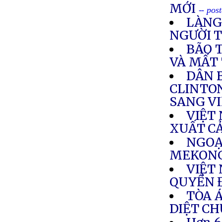
MỚI
-- pos
LÀNG
NGƯỜI 
BÃO 
VÀ MẤT
DÂN 
CLINTO
SANG V
VIỆT
XUẤT C
NGOẠ
MEKONG
VIỆT
QUYỀN 
TÒA 
DIỆT C