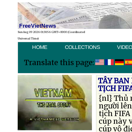
FreeVietNews
Sun Aug 09 2026 01:30:56 GMT+0000 (Coordinated
Universal Time)
HOME
COLLECTIONS
VIDE
Translate this page:
TÂY BAN
TỊCH FIF
{nl} Thủ 
người lên
tịch FIFA
cúp này v
cúp vô đ