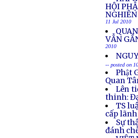
HỘI PH
NGHIÊN 
11 Jul 2010
QUAN
VẪN GẦN
2010
NGUY
-- posted on 1
Phật 
Quan Tâm
Lên t
thinh: Đ
TS lu
cấp lãnh
Sự th
đánh chế