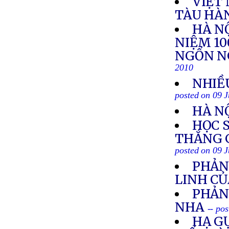
VIỆT
TÀU HÀ
HÀ NỘ
NIỆM 1
NGỔN N
2010
NHIỀ
posted on 09 J
HÀ N
HỌC 
THẮNG 
posted on 09 J
PHẢN
LINH CỦ
PHẢN
NHA
-- po
HẠ G