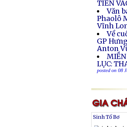
TIẾN V
Văn b
Phaolô M
Vĩnh Lon
Về cu
GP Hưng 
Anton V
MIỀN
LỤC: TH
posted on 08 J
Sinh Tố Bơ