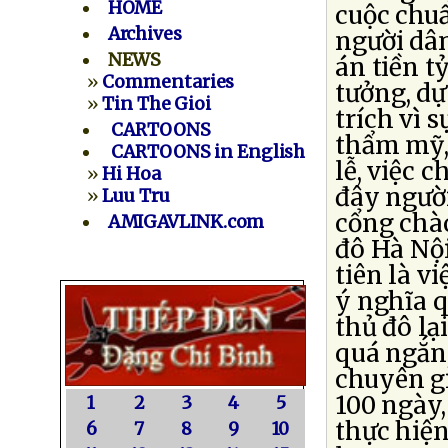
HOME
cuộc chuẩ
Archives
người dân
NEWS
án tiền t
»
Commentaries
tưởng, dự
»
Tin The Gioi
trích vì 
CARTOONS
thẩm mỹ,
CARTOONS in English
lễ, việc 
»
Hi Hoa
đây người
»
Luu Tru
cổng chào
AMIGAVLINK.com
đô Hà Nội
tiên là v
ý nghĩa q
thủ đô lạ
quá ngắn,
chuyên gi
100 ngày,
1
2
3
4
5
thực hiện
6
7
8
9
10