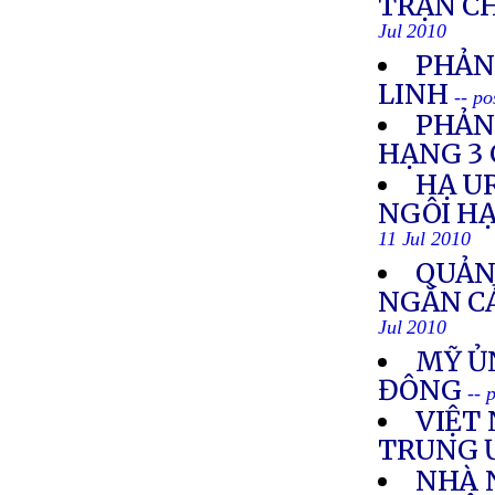
TRẬN C
Jul 2010
PHẢN
LINH
-- po
PHẢN
HẠNG 3 
HẠ U
NGÔI HẠ
11 Jul 2010
QUẢN
NGĂN C
Jul 2010
MỸ ỦN
ĐÔNG
-- 
VIỆT 
TRUNG 
NHÀ 