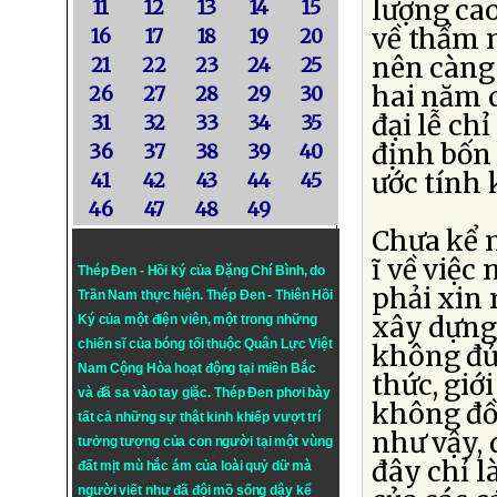
lượng cao
11
12
13
14
15
về thẩm m
16
17
18
19
20
nên càng 
21
22
23
24
25
hai năm q
26
27
28
29
30
đại lễ ch
31
32
33
34
35
định bốn
36
37
38
39
40
ước tính 
41
42
43
44
45
46
47
48
49
Chưa kể m
ĩ về việc
Thép Đen - Hồi ký của Đặng Chí Bình
, do
phải xin 
Trần Nam thực hiện.
Thép Đen
- Thiên Hồi
xây dựng 
Ký của một điện viên, một trong những
chiến sĩ của bóng tối thuộc Quân Lực Việt
không đủ 
Nam Cộng Hòa hoạt động tại miền Bắc
thức, giớ
và đã sa vào tay giặc. Thép Đen phơi bày
không đồn
tất cả những sự thật kinh khiếp vượt trí
như vậy, 
tưởng tượng của con người tại một vùng
đây chỉ l
đất mịt mù hắc ám của loài quỷ dữ mà
người viết như đã đội mồ sống dậy kể