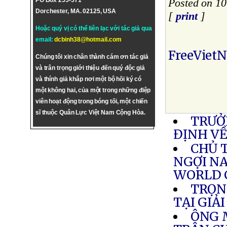
PO Box 255-571
Posted on 10
Dorchester, MA. 02125, USA
[
print
]
Hoặc quý vị có thể liên lạc với tác giả qua
email:
dcbinh38@hotmail.com
FreeViet
Chúng tôi xin chân thành cám ơn tác giả
và trân trọng giới thiệu đến quý độc giả
và thính giả khắp nơi một bộ hồi ký có
một không hai, của một trong những điệp
viên hoạt động trong bóng tối, một chiến
sĩ thuộc Quân Lực Việt Nam Cộng Hòa.
TRƯỞ
ĐỊNH VỀ
CHỦ 
NGỢI N
WORLD 
TRỌN
TẠI GIẢ
ÔNG 