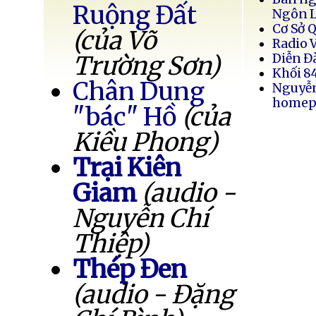
Ruộng Đất
Ngôn 
Cơ Sở 
(của Võ
Radio 
Trường Sơn)
Diễn Đ
Khối 8
Chân Dung
Nguyễ
homep
"bác" Hồ
(của
Kiều Phong)
Trại Kiên
Giam
(audio -
Nguyễn Chí
Thiệp)
Thép Đen
(audio - Đặng