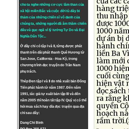
của các c
cho ta nghe những cơ cực lầm than của
hàng triệ
xã hội miền Bắc và cuộc đời tù đày bi
thu nhập
thảm của những chiến sĩ vô danh của
được 1000
chúng ta, những người đã âm thầm chiến
1000 năm
đấu và gục ngã vì lý tưởng
Tự Do
và
Đại
dự án bị 
Nghĩa Dân Tộc
...
hành chín
Ở đây chỉ có tập I và II, từng được phát
liền Ba V
thanh trên đài phát thanh Quê Hương từ
làm mới c
San Jose, California - Hoa Kỳ, trong
chương trình đọc truyện do Trần Nam
1000 hiện 
phụ trách.
cuối cùng
hiện vật 
Thép Đen tập I và II do nhà xuất bản Đông
Tiến phát hành từ năm 1987. Đến năm
đọc sách 
1991, tác giả tự xuất bản tập III và đến
ra rằng 
năm 2005 thì hoàn tất tập IV. Quý vị có thể
quyền Cộn
hỏi mua sách hay dĩa đọc truyện qua địa
hoạch nào
chỉ sau đây:
rầm trời.
Dang Chi Binh