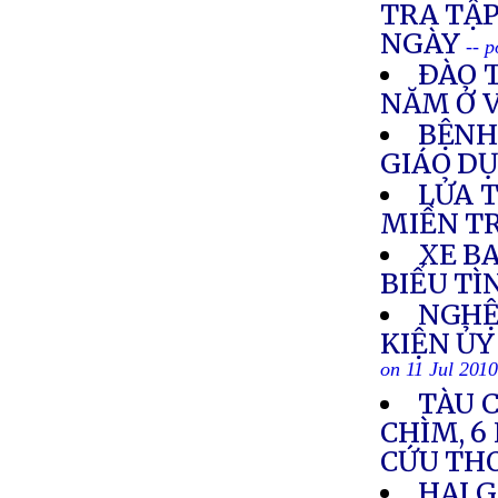
TRA TẬ
NGÀY
-- 
ÐÀO 
NĂM Ở 
BỆNH
GIÁO D
LỬA 
MIỀN T
XE BA
BIỂU TÌ
NGHỆ
KIỆN Ủ
on 11 Jul 201
TÀU C
CHÌM, 6
CỨU TH
HAI G