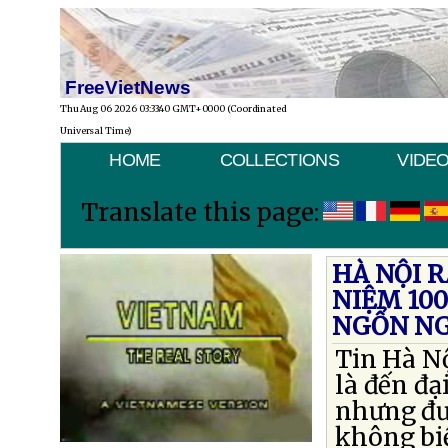
FreeVietNews
Thu Aug 06 2026 03:33:40 GMT+0000 (Coordinated
Universal Time)
HOME
COLLECTIONS
VIDE
Translate this page:
HÀ NỘI R
NIỆM 10
NGỔN NG
Tin Hà Nộ
là đến đạ
nhưng đư
không biế