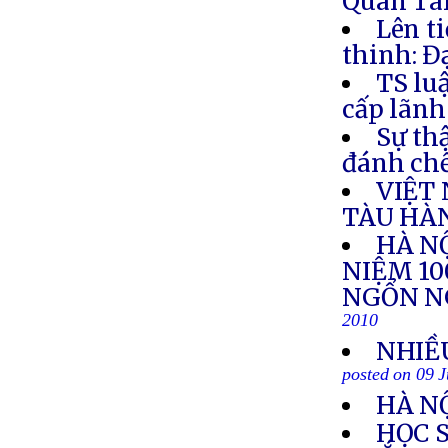
Quan Tâm
Lên t
thinh: Đ
TS lu
cấp lãnh
Sự th
đánh chế
VIỆT
TÀU HÀ
HÀ NỘ
NIỆM 1
NGỔN N
2010
NHIỀ
posted on 09 J
HÀ N
HỌC 