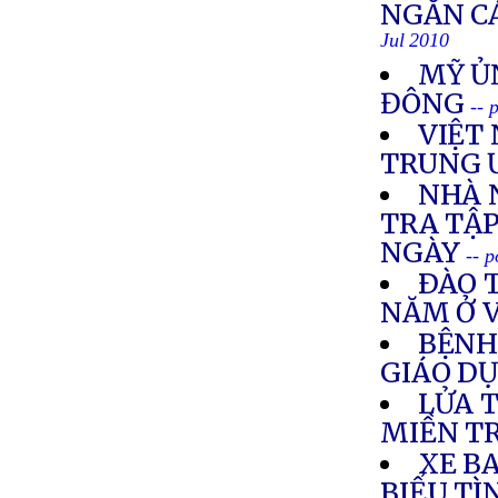
NGĂN C
Jul 2010
MỸ ỦN
ĐÔNG
-- 
VIỆT 
TRUNG 
NHÀ 
TRA TẬ
NGÀY
-- 
ÐÀO 
NĂM Ở 
BỆNH
GIÁO D
LỬA 
MIỀN T
XE BA
BIỂU TÌ