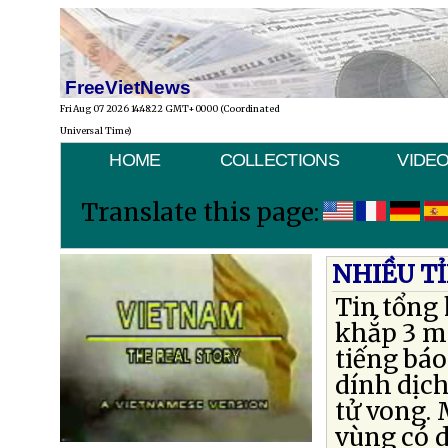
FreeVietNews
Fri Aug 07 2026 14:48:22 GMT+0000 (Coordinated
Universal Time)
HOME
COLLECTIONS
VIDE
Translate this page:
NHIỀU TỈ
Tin tổng 
khắp 3 mi
tiếng báo
dính dịch
tử vong. 
vùng có 