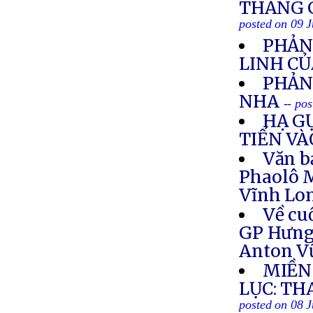
THẮNG 
posted on 09 J
PHẢN
LINH CỦ
PHẢN
NHA
-- po
HẠ G
TIẾN V
Văn b
Phaolô M
Vĩnh Lon
Về cu
GP Hưng 
Anton V
MIỀN
LỤC: TH
posted on 08 J