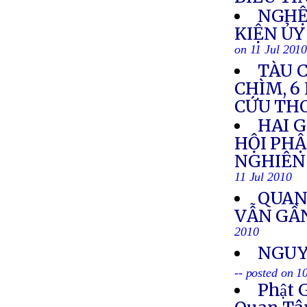
NGHỆ
KIỆN Ủ
on 11 Jul 201
TÀU C
CHÌM, 6
CỨU TH
HAI G
HỘI PH
NGHIÊN 
11 Jul 2010
QUAN
VẪN GẦN
2010
NGUY
-- posted on 1
Phật 