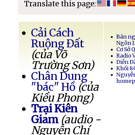
Translate this page:
Cải Cách
Bán ng
Ruộng Đất
Ngôn 
Cơ Sở 
(của Võ
Radio 
Trường Sơn)
Diễn Đ
Khối 8
Chân Dung
Nguyễ
homep
"bác" Hồ
(của
Kiều Phong)
Trại Kiên
Giam
(audio -
Nguyễn Chí