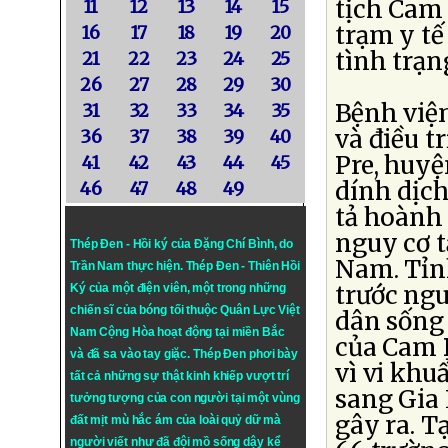
tịch Cam 
11
12
13
14
15
trạm y t
16
17
18
19
20
tình trạn
21
22
23
24
25
26
27
28
29
30
Bệnh việ
31
32
33
34
35
và điều t
36
37
38
39
40
Pre, huyệ
41
42
43
44
45
dính dịch
46
47
48
49
tả hoành 
nguy cơ t
Thép Đen - Hồi ký của Đặng Chí Bình
, do
Nam. Tỉn
Trần Nam thực hiện.
Thép Đen
- Thiên Hồi
trước ngu
Ký của một điện viên, một trong những
chiến sĩ của bóng tối thuộc Quân Lực Việt
dân sống 
Nam Cộng Hòa hoạt động tại miền Bắc
của Cam B
và đã sa vào tay giặc. Thép Đen phơi bày
vì vi khu
tất cả những sự thật kinh khiếp vượt trí
sang Gia 
tưởng tượng của con người tại một vùng
gây ra. T
đất mịt mù hắc ám của loài quỷ dữ mà
người viết như đã đội mồ sống dậy kể