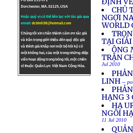
ĐỊNH VỀ
PO Box 255-571
Dorchester, MA. 02125, USA
CHỦ 
NGỢI N
Hoặc quý vị có thể liên lạc với tác giả qua
WORLD 
email:
dcbinh38@hotmail.com
TRỌN
Chúng tôi xin chân thành cám ơn tác giả
TẠI GIẢ
và trân trọng giới thiệu đến quý độc giả
và thính giả khắp nơi một bộ hồi ký có
ÔNG 
một không hai, của một trong những điệp
TRẬN C
viên hoạt động trong bóng tối, một chiến
Jul 2010
sĩ thuộc Quân Lực Việt Nam Cộng Hòa.
PHẢN
LINH
-- po
PHẢN
HẠNG 3 
HẠ U
NGÔI HẠ
11 Jul 2010
QUẢN