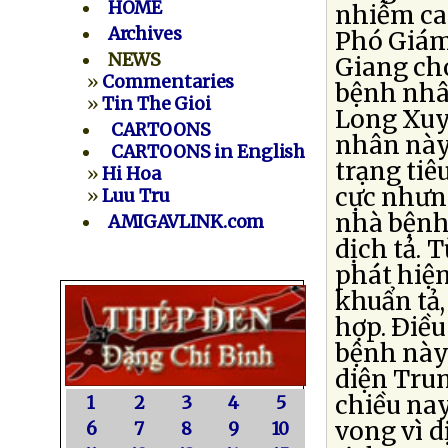
HOME
nhiễm cao
Archives
Phó Giám
NEWS
Giang cho
»
Commentaries
bệnh nhâ
»
Tin The Gioi
Long Xuyê
CARTOONS
nhân này
CARTOONS in English
trạng tiê
»
Hi Hoa
cực nhưn
»
Luu Tru
nhà bệnh
AMIGAVLINK.com
dịch tả. 
phát hiện
khuẩn tả,
hợp. Ðiều
bệnh này
diện Tru
chiều nay
1
2
3
4
5
vong vì d
6
7
8
9
10