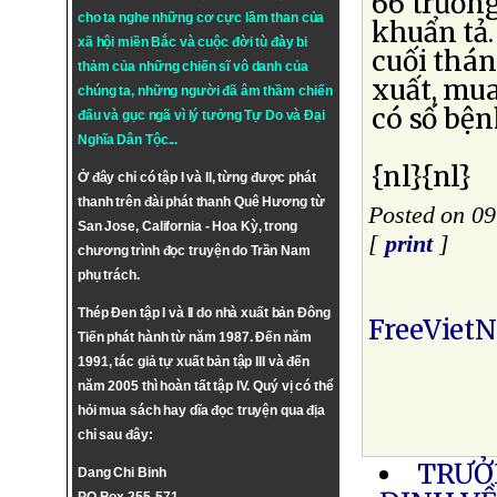
66 trường
cho ta nghe những cơ cực lầm than của
khuẩn tả.
xã hội miền Bắc và cuộc đời tù đày bi
cuối thán
thảm của những chiến sĩ vô danh của
xuất, mua
chúng ta, những người đã âm thầm chiến
có số bệ
đấu và gục ngã vì lý tưởng
Tự Do
và
Đại
Nghĩa Dân Tộc
...
{nl}{nl}
Ở đây chỉ có tập I và II, từng được phát
thanh trên đài phát thanh Quê Hương từ
Posted on 09
San Jose, California - Hoa Kỳ, trong
[
print
]
chương trình đọc truyện do Trần Nam
phụ trách.
Thép Đen tập I và II do nhà xuất bản Đông
FreeViet
Tiến phát hành từ năm 1987. Đến năm
1991, tác giả tự xuất bản tập III và đến
năm 2005 thì hoàn tất tập IV. Quý vị có thể
hỏi mua sách hay dĩa đọc truyện qua địa
chỉ sau đây:
TRƯỞ
Dang Chi Binh