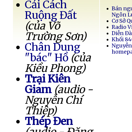
Cải Cách
Bán ngu
Ruộng Đất
Ngôn L
Cơ Sở Q
(của Võ
Radio V
Trường Sơn)
Diễn Đà
Khối 84
Chân Dung
Nguyễn
homep
"bác" Hồ
(của
Kiều Phong)
Trại Kiên
Giam
(audio -
Nguyễn Chí
Thiệp)
Thép Đen
(audio - Đặng