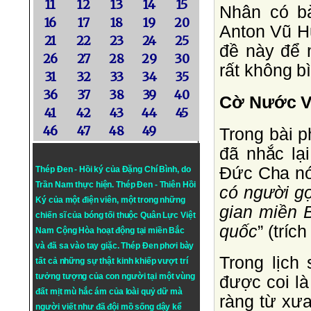
11
12
13
14
15
Nhân có bà
16
17
18
19
20
Anton Vũ Hu
21
22
23
24
25
đề này để 
26
27
28
29
30
rất không 
31
32
33
34
35
36
37
38
39
40
Cờ Nước V
41
42
43
44
45
46
47
48
49
Trong bài 
đã nhắc lạ
Ðức Cha nó
Thép Đen - Hồi ký của Đặng Chí Bình
, do
Trần Nam thực hiện.
Thép Đen
- Thiên Hồi
có người gọ
Ký của một điện viên, một trong những
gian miền 
chiến sĩ của bóng tối thuộc Quân Lực Việt
quốc
” (trí
Nam Cộng Hòa hoạt động tại miền Bắc
và đã sa vào tay giặc. Thép Đen phơi bày
Trong lịch
tất cả những sự thật kinh khiếp vượt trí
tưởng tượng của con người tại một vùng
được coi là
đất mịt mù hắc ám của loài quỷ dữ mà
ràng từ xưa
người viết như đã đội mồ sống dậy kể