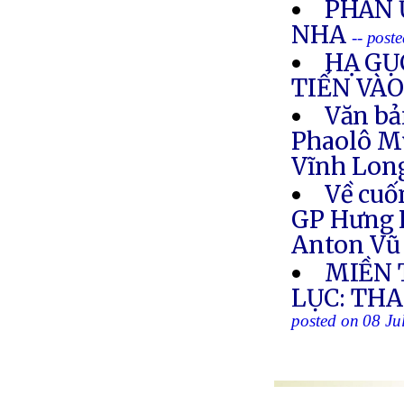
PHẢN 
NHA
-- post
HẠ GỤ
TIẾN VÀ
Văn bả
Phaolô Mỹ
Vĩnh Long
Về cuố
GP Hưng H
Anton Vũ
MIỀN 
LỤC: THA
posted on 08 Ju