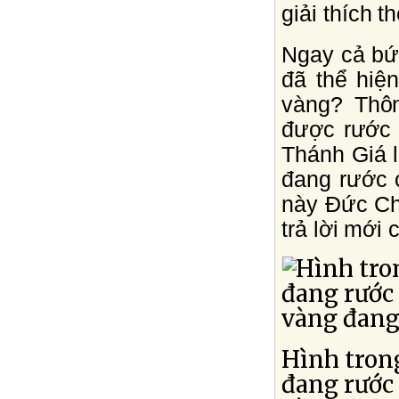
giải thích t
Ngay cả bứ
đã thể hiệ
vàng? Thôn
được rước 
Thánh Giá l
đang rước 
này Ðức Ch
trả lời mới
Hình tron
đang rước 