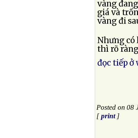
vàng đang
giá và trố
vàng đi sa
Nhưng có 
thì rõ ràn
đọc tiếp ở
Posted on 08 
[
print
]