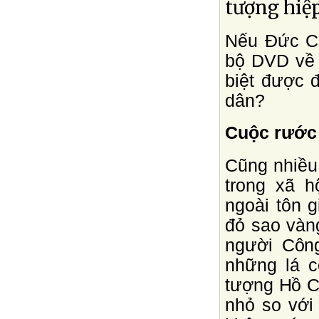
tượng hiệp
Nếu Ðức C
bộ DVD về 
biệt được 
dân?
Cuộc rước 
Cũng nhiều
trong xã 
ngoài tôn 
đỏ sao vàng
người Công
những lá 
tượng Hồ C
nhỏ so với