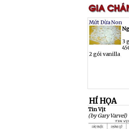
Mứt Dừa Non
Ng
3 
45
2 gói vanilla
HÍ HỌA
Tin Vịt
(by Gary Varvel)