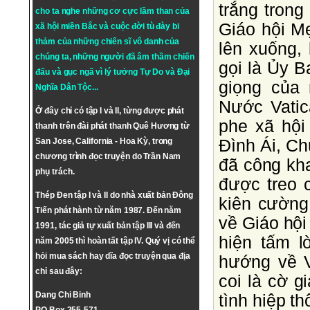
trắng trong
cho ta nghe những cơ cực lầm than của
Giáo hội Mẹ
xã hội miền Bắc và cuộc đời tù đày bi
thảm của những chiến sĩ vô danh của
lên xuống,
chúng ta, những người đã âm thầm chiến
gọi là Ủy 
đấu và gục ngã vì lý tưởng
Tự Do
và
Đại
giọng của
Nghĩa Dân Tộc
...
Nước Vatic
Ở đây chỉ có tập I và II, từng được phát
phe xã hội
thanh trên đài phát thanh Quê Hương từ
Ðình Ái, Chủ
San Jose, California - Hoa Kỳ, trong
chương trình đọc truyện do Trần Nam
đã công kha
phụ trách.
được treo 
Thép Đen tập I và II do nhà xuất bản Đông
kiên cường
Tiến phát hành từ năm 1987. Đến năm
về Giáo hội
1991, tác giả tự xuất bản tập III và đến
hiện tấm l
năm 2005 thì hoàn tất tập IV. Quý vị có thể
hỏi mua sách hay dĩa đọc truyện qua địa
hướng về V
chỉ sau đây:
coi là cờ g
Dang Chi Binh
tình hiệp t