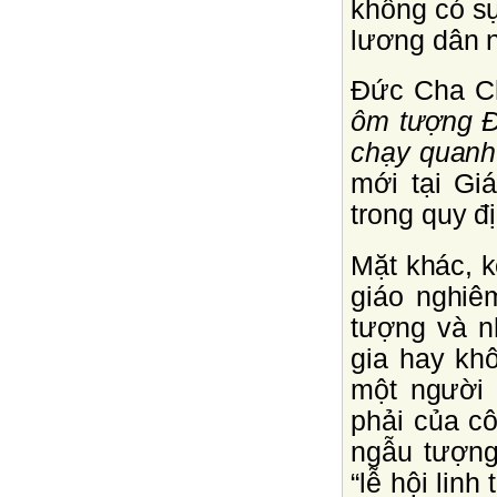
không có sự
lương dân 
Ðức Cha C
ôm tượng Ð
chạy quanh
mới tại Gi
trong quy đ
Mặt khác, k
giáo nghiê
tượng và n
gia hay kh
một người 
phải của c
ngẫu tượng
“lễ hội lin