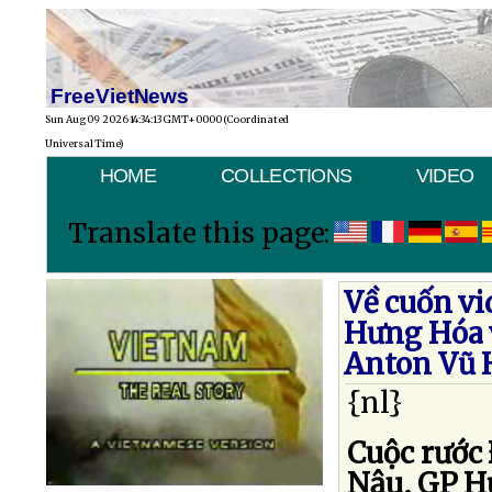
FreeVietNews
Sun Aug 09 2026 14:34:13 GMT+0000 (Coordinated
Universal Time)
HOME
COLLECTIONS
VIDEO
Translate this page:
Về cuốn vi
Hưng Hóa v
Anton Vũ 
{nl}
Cuộc rước 
Nậu, GP Hư