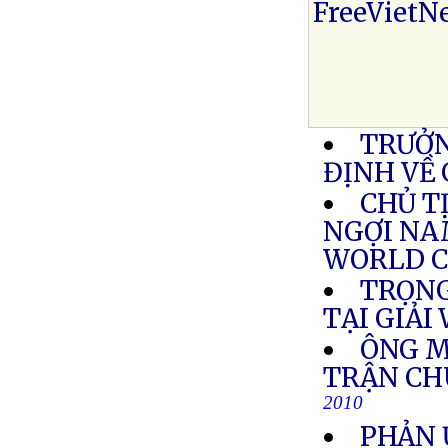
FreeVietN
TRƯỞN
ĐỊNH VỀ 
CHỦ T
NGỢI NA
WORLD 
TRỌNG
TẠI GIẢI
ÔNG M
TRẬN CH
2010
PHẢN 