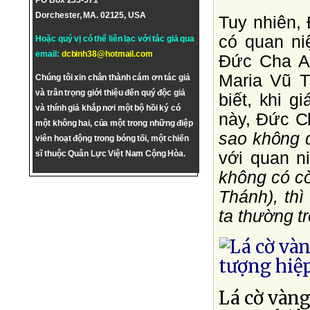
PO Box 255-571
Dorchester, MA. 02125, USA
Tuy nhiên,
có quan ni
Hoặc quý vị có thể liên lạc với tác giả qua
email:
dcbinh38@hotmail.com
Ðức Cha A
Maria Vũ T
Chúng tôi xin chân thành cám ơn tác giả
và trân trọng giới thiệu đến quý độc giả
biết, khi 
và thính giả khắp nơi một bộ hồi ký có
này, Ðức C
một không hai, của một trong những điệp
sao không 
viên hoạt động trong bóng tối, một chiến
với quan n
sĩ thuộc Quân Lực Việt Nam Cộng Hòa.
không có c
Thánh), thì
ta thường t
Lá cờ vàng