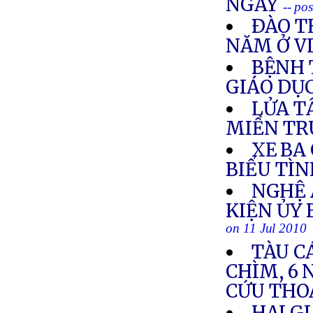
NGÀY
-- po
ÐÀO T
NĂM Ở V
BỆNH 
GIÁO DỤ
LỬA T
MIỀN T
XE BA 
BIỂU TÌN
NGHỆ 
KIỆN ỦY
on 11 Jul 2010
TÀU C
CHÌM, 6 
CỨU THO
HAI G