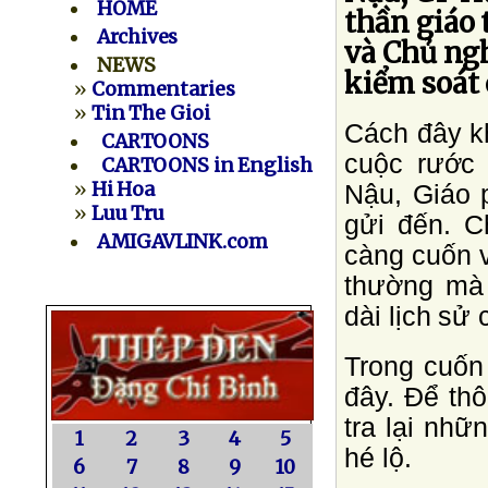
HOME
thần giáo
Archives
và Chủ ngh
NEWS
kiểm soát
»
Commentaries
»
Tin The Gioi
Cách đây k
CARTOONS
cuộc rước 
CARTOONS in English
»
Hi Hoa
Nậu, Giáo 
»
Luu Tru
gửi đến. C
AMIGAVLINK.com
càng cuốn v
thường mà 
dài lịch sử
Trong cuốn 
đây. Ðể th
tra lại nhữ
1
2
3
4
5
hé lộ.
6
7
8
9
10