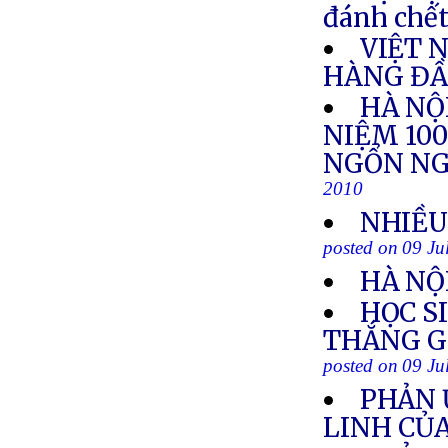
đánh chết
VIỆT 
HÀNG Đ
HÀ NỘ
NIỆM 10
NGỔN NG
2010
NHIỀU
posted on 09 Ju
HÀ NỘ
HỌC S
THẮNG G
posted on 09 Ju
PHẢN 
LINH CỦ