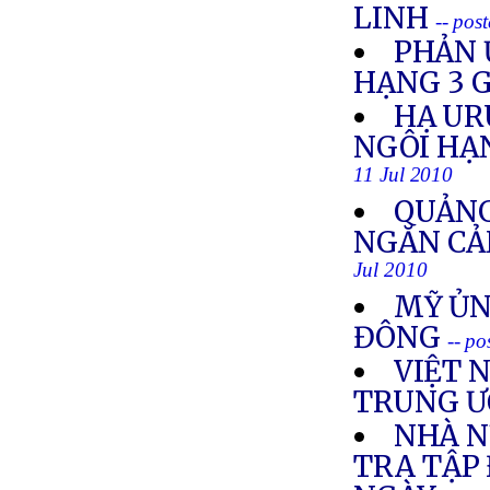
LINH
-- pos
PHẢN 
HẠNG 3 
HẠ UR
NGÔI HẠ
11 Jul 2010
QUẢNG
NGĂN CẢ
Jul 2010
MỸ ỦN
ĐÔNG
-- po
VIỆT 
TRUNG Ư
NHÀ N
TRA TẬP