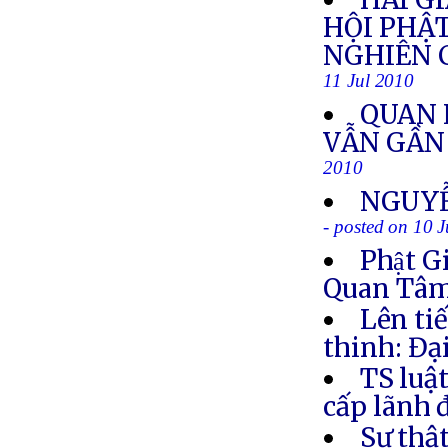
HỘI PHẬ
NGHIÊN 
11 Jul 2010
QUAN 
VẪN GẦN 
2010
NGUYỄ
- posted on 10 
Phật G
Quan Tâm 
Lên ti
thinh: Đạ
TS luậ
cấp lãnh 
Sự thậ