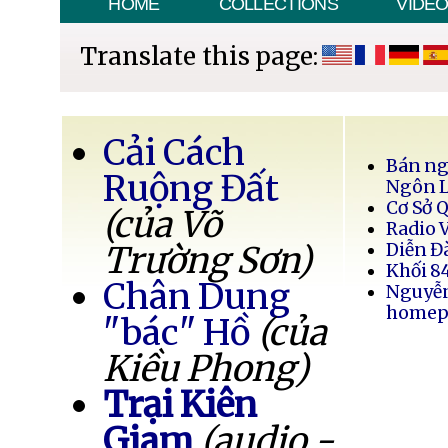
HOME
COLLECTIONS
VIDE
Translate this page:
Cải Cách
Bán ng
Ruộng Đất
Ngôn 
Cơ Sở 
(của Võ
Radio 
Trường Sơn)
Diễn Đ
Khối 8
Chân Dung
Nguyễ
homep
"bác" Hồ
(của
Kiều Phong)
Trại Kiên
Giam
(audio -