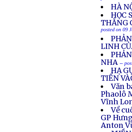
HÀ N
HỌC 
THẮNG 
posted on 09 J
PHẢN
LINH CỦ
PHẢN
NHA
-- po
HẠ G
TIẾN V
Văn b
Phaolô M
Vĩnh Lon
Về cu
GP Hưng 
Anton V