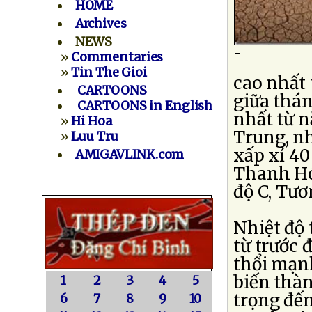
HOME
Archives
NEWS
-
»
Commentaries
»
Tin The Gioi
cao nhất 
CARTOONS
giữa thán
CARTOONS in English
nhất từ n
»
Hi Hoa
Trung, nh
»
Luu Tru
xấp xỉ 40
AMIGAVLINK.com
Thanh Hó
độ C, Tươ
Nhiệt độ 
từ trước 
thổi mạn
biến thà
1
2
3
4
5
trọng đến
6
7
8
9
10