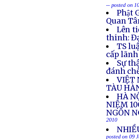
-- posted on 1
Phật 
Quan Tâm
Lên t
thinh: Đ
TS lu
cấp lãnh
Sự th
đánh chế
VIỆT
TÀU HÀ
HÀ NỘ
NIỆM 1
NGỔN N
2010
NHIỀ
posted on 09 J