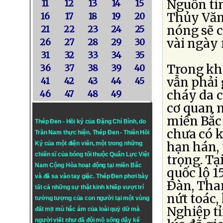
Nguồn ti
11
12
13
14
15
Thủy Văn
16
17
18
19
20
nóng sẽ c
21
22
23
24
25
vài ngày 
26
27
28
29
30
31
32
33
34
35
Trong kh
36
37
38
39
40
vẫn phải
41
42
43
44
45
cháy da c
46
47
48
49
cơ quan n
miền Bắc
Thép Đen - Hồi ký của Đặng Chí Bình
, do
chưa có 
Trần Nam thực hiện.
Thép Đen
- Thiên Hồi
hạn hán, 
Ký của một điện viên, một trong những
chiến sĩ của bóng tối thuộc Quân Lực Việt
trọng. Tạ
Nam Cộng Hòa hoạt động tại miền Bắc
quốc lộ 
và đã sa vào tay giặc. Thép Đen phơi bày
Ðàn, Tha
tất cả những sự thật kinh khiếp vượt trí
nứt toác
tưởng tượng của con người tại một vùng
Nghiệp t
đất mịt mù hắc ám của loài quỷ dữ mà
người viết như đã đội mồ sống dậy kể