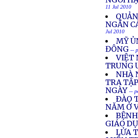
11 Jul 2010
QUẢN
NGĂN C
Jul 2010
MỸ ỦN
ĐÔNG
-- 
VIỆT 
TRUNG 
NHÀ 
TRA TẬ
NGÀY
-- 
ÐÀO 
NĂM Ở 
BỆNH
GIÁO D
LỬA 