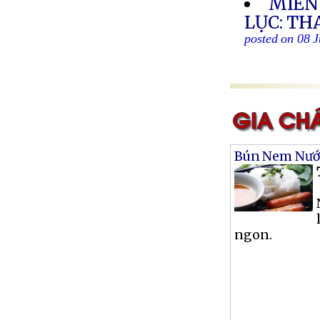
MIỀN
LỤC: TH
posted on 08 J
Bún Nem Nư
ngon.