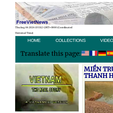
FreeVietNews
Thu Aug 06 2026 13:53:12 GMT+0000 (Coordinated
Universal Time)
HOME
COLLECTIONS
VIDE
Translate this page:
MIỀN TR
THANH H