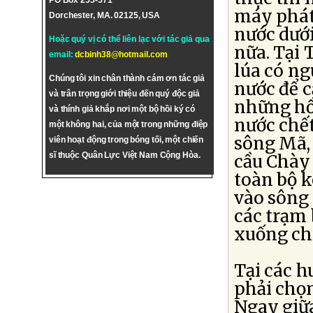
PO Box 255-571
máy phát
Dorchester, MA. 02125, USA
nước dướ
Hoặc quý vị có thể liên lạc với tác giả qua
nữa. Tại 
email:
dcbinh38@hotmail.com
lúa có ng
Chúng tôi xin chân thành cám ơn tác giả
nước để c
và trân trọng giới thiệu đến quý độc giả
những hồ
và thính giả khắp nơi một bộ hồi ký có
nước chết
một không hai, của một trong những điệp
sông Mã, 
viên hoạt động trong bóng tối, một chiến
sĩ thuộc Quân Lực Việt Nam Cộng Hòa.
cầu Chày
toàn bộ k
vào sông 
các trạm
xuống chỉ
Tại các 
phải chọn
Ngay giữa