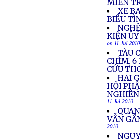
MIỀN T
XE BA
BIỂU TÌ
NGHỆ
KIỆN Ủ
on 11 Jul 201
TÀU C
CHÌM, 6
CỨU TH
HAI G
HỘI PH
NGHIÊN 
11 Jul 2010
QUAN
VẪN GẦN
2010
NGUY