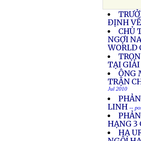
TRƯỞ
ĐỊNH VỀ
CHỦ 
NGỢI N
WORLD 
TRỌN
TẠI GIẢ
ÔNG 
TRẬN C
Jul 2010
PHẢN
LINH
-- po
PHẢN
HẠNG 3 
HẠ U
NGÔI HẠ