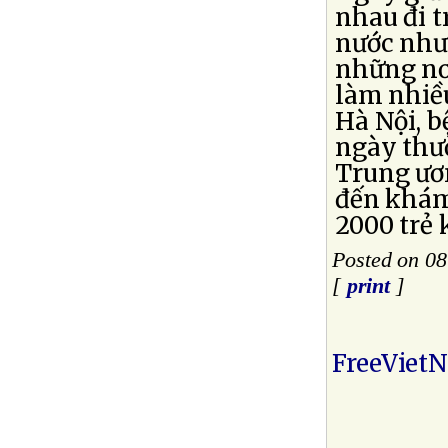
nhau đi t
nước như 
những nơ
làm nhiều
Hà Nội, 
ngày thườ
Trung ươn
đến khám
2000 trẻ
Posted on 08
[
print
]
FreeViet