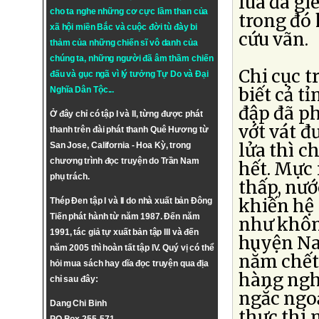
lúa đã gi
cho ta nghe những cơ cực lầm than của
trong đó
xã hội miền Bắc và cuộc đời tù đày bi
cứu vãn.
thảm của những chiến sĩ vô danh của
chúng ta, những người đã âm thầm chiến
Chi cục t
đấu và gục ngã vì lý tưởng
Tự Do
và
Đại
biết cả t
Nghĩa Dân Tộc
...
đập đã ph
Ở đây chỉ có tập I và II, từng được phát
vớt vát đ
thanh trên đài phát thanh Quê Hương từ
lửa thì c
San Jose, California - Hoa Kỳ, trong
chương trình đọc truyện do Trần Nam
hết. Mực
phụ trách.
thấp, nư
khiến hệ 
Thép Đen tập I và II do nhà xuất bản Đông
Tiến phát hành từ năm 1987. Đến năm
như khôn
1991, tác giả tự xuất bản tập III và đến
huyện Na
năm 2005 thì hoàn tất tập IV. Quý vị có thể
nằm chết
hỏi mua sách hay dĩa đọc truyện qua địa
hàng ngh
chỉ sau đây:
ngắc ngoả
Dang Chi Binh
thực thi