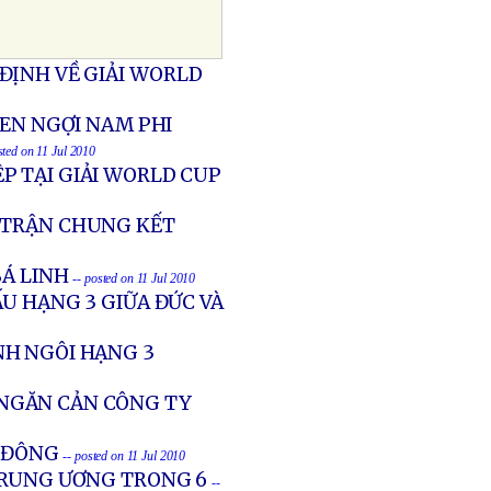
ĐỊNH VỀ GIẢI WORLD
HEN NGỢI NAM PHI
sted on 11 Jul 2010
P TẠI GIẢI WORLD CUP
N TRẬN CHUNG KẾT
BÁ LINH
-- posted on 11 Jul 2010
U HẠNG 3 GIỮA ĐỨC VÀ
NH NGÔI HẠNG 3
 NGĂN CẢN CÔNG TY
N ĐÔNG
-- posted on 11 Jul 2010
 TRUNG ƯƠNG TRONG 6
--