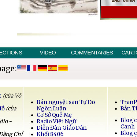
ECTIONS
VIDEO
COMMENTARIES
CART
page:
t
(của Võ
Bán nguyệt san Tự Do
Tran
Hồ
(của
Ngôn Luận
Bản T
Cơ Sở Quê Mẹ
Blog 
dio -
Radio Việt Ngữ
Canh
Diễn Đàn Giáo Dân
Blog 
 Đặng Chí
Khối 8406