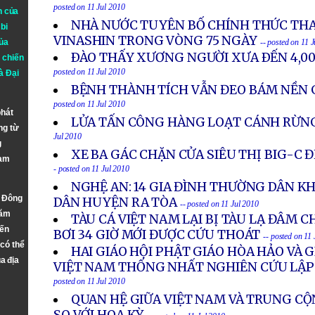
posted on 11 Jul 2010
n của
NHÀ NƯỚC TUYÊN BỐ CHÍNH THỨC TH
bi
VINASHIN TRONG VÒNG 75 NGÀY
ủa
-- posted on 11 
ÐÀO THẤY XƯƠNG NGƯỜI XƯA ÐẾN 4,00
 chiến
posted on 11 Jul 2010
à
Đại
BỆNH THÀNH TÍCH VẪN ĐEO BÁM NỀN 
posted on 11 Jul 2010
phát
LỬA TẤN CÔNG HÀNG LOẠT CÁNH RỪN
ng từ
Jul 2010
g
XE BA GÁC CHẶN CỬA SIÊU THỊ BIG-C Đ
Nam
- posted on 11 Jul 2010
NGHỆ AN: 14 GIA ĐÌNH THƯỜNG DÂN K
n Đông
DÂN HUYỆN RA TÒA
-- posted on 11 Jul 2010
năm
TÀU CÁ VIỆT NAM LẠI BỊ TÀU LẠ ĐÂM C
đến
BƠI 34 GIỜ MỚI ĐƯỢC CỨU THOÁT
-- posted on 11
 có thể
HAI GIÁO HỘI PHẬT GIÁO HÒA HẢO VÀ G
a địa
VIỆT NAM THỐNG NHẤT NGHIÊN CỨU LẬP 
posted on 11 Jul 2010
QUAN HỆ GIỮA VIỆT NAM VÀ TRUNG CỘ