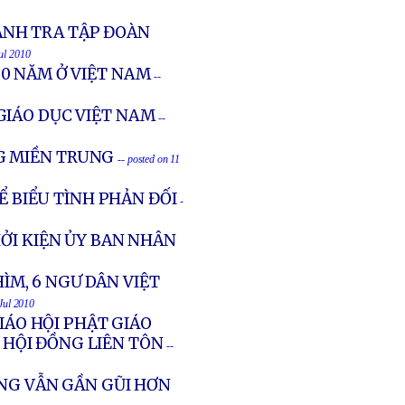
ANH TRA TẬP ĐOÀN
Jul 2010
0 NĂM Ở VIỆT NAM
--
GIÁO DỤC VIỆT NAM
--
G MIỀN TRUNG
-- posted on 11
Ể BIỂU TÌNH PHẢN ĐỐI
-
HỞI KIỆN ỦY BAN NHÂN
HÌM, 6 NGƯ DÂN VIỆT
 Jul 2010
IÁO HỘI PHẬT GIÁO
HỘI ĐỒNG LIÊN TÔN
--
NG VẪN GẦN GŨI HƠN