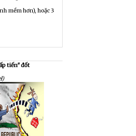
ánh mềm hơn), hoặc 3
ấp tiến" đốt
l)