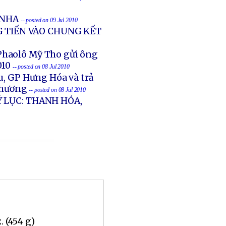
 NHA
-- posted on 09 Jul 2010
G TIẾN VÀO CHUNG KẾT
Phaolô Mỹ Tho gửi ông
010
-- posted on 08 Jul 2010
ậu, GP Hưng Hóa và trả
Chương
-- posted on 08 Jul 2010
 LỤC: THANH HÓA,
. (454 g)