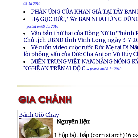
09 Jul 2010
PHẢN ỨNG CỦA KHÁN GIẢ TẠI TÂY BAN
HẠ GỤC ĐỨC, TÂY BAN NHA HÙNG DŨN
-- posted on 09 Jul 2010
Văn bản thứ hai của Dòng Nữ tu Thánh 
Chủ tịch UBND tỉnh Vĩnh Long ngày 3-7-2
Về cuốn video cuộc rước Ðức Mẹ tại Dị N
lời phỏng vấn của Ðức Cha Anton Vũ Huy 
MIỀN TRUNG VIỆT NAM NẮNG NÓNG KỶ
NGHỆ AN TRÊN 41 ĐỘ C
-- posted on 08 Jul 2010
Bánh Giò Chay
Nguyên liệu:
1 hộp bột bắp (corn starch) 16 oz