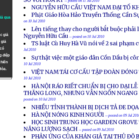
SO VỚI HOA KỲ
-- posted on 11 Jul 2010
NGUYỄN HỮU CẦU VIỆT NAM ĐẠI TỐ K
Phật Giáo Hòa Hảo Truyền Thống Cần S
giả qua
on 10 Jul 2010
Lên tiếng thay cho người bắt buộc phải 
c giả
Nguyễn Hữu Cầu
-- posted on 10 Jul 2010
 giả
TS luật Cù Huy Hà Vũ nói về 2 sai phạm 
 có
Jul 2010
g điệp
Sự thật việc một giáo dân Cồn Dầu bị cô
chiến
10 Jul 2010
Hòa.
VIỆT NAM TÁI CƠ CẤU TẬP ĐOÀN ĐÓN
10 Jul 2010
HÀ NỘI RÁO RIẾT CHUẨN BỊ CHO ĐẠI LỄ
THĂNG LONG, NHƯNG VẪN NGỔN NGANG
posted on 10 Jul 2010
NHIỀU TỈNH THÀNH BỊ DỊCH TẢ ĐE DỌA
HÀ NỘI NÓNG KINH NGƯỜI
-- posted on 09 Jul 201
HỌC SINH TRUNG HỌC GARDEN GROVE 
NĂNG LƯỢNG SẠCH
-- posted on 09 Jul 2010
PHẢN ỨNG CỦA KHÁN GIẢ TẠI THỦ ĐÔ 