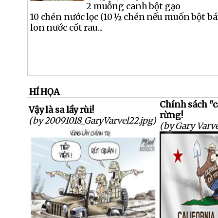
2 muỗng canh bột gạo
10 chén nước lọc (10 ½ chén nếu muốn bột b
lon nước cốt rau...
HÍ HỌA
Chính sách "c
Vậy là sa lầy rùi!
rừng!
(by 20091018_GaryVarvel22.jpg)
(by Gary Varve