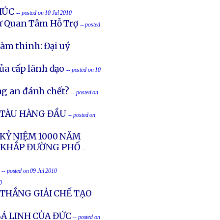
HÚC
-- posted on 10 Jul 2010
ự Quan Tâm Hỗ Trợ
-- posted
làm thinh: Đại uý
của cấp lãnh đạo
-- posted on 10
ng an đánh chết?
-- posted on
G TÀU HÀNG ĐẦU
-- posted on
 KỶ NIỆM 1000 NĂM
 KHẮP ĐƯỜNG PHỐ
--
-- posted on 09 Jul 2010
0
THẮNG GIẢI CHẾ TẠO
BÁ LINH CỦA ĐỨC
-- posted on