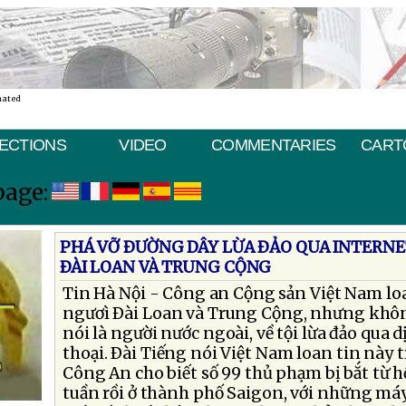
nated
ECTIONS
VIDEO
COMMENTARIES
CART
page:
PHÁ VỠ ÐƯỜNG DÂY LỪA ÐẢO QUA INTERNET
ÐÀI LOAN VÀ TRUNG CỘNG
Tin Hà Nội - Công an Cộng sản Việt Nam loa
ngươì Ðài Loan và Trung Cộng, nhưng khôn
nói là người nước ngoài, về tội lừa đảo qua d
thoại. Ðài Tiếng nói Việt Nam loan tin này 
Công An cho biết số 99 thủ phạm bị bắt từ h
tuần rồi ở thành phố Saigon, với những má