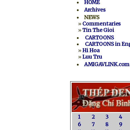
HOME
Archives
NEWS
»
Commentaries
»
Tin The Gioi
CARTOONS
CARTOONS in Eng
»
Hi Hoa
»
Luu Tru
AMIGAVLINK.com
1
2
3
4
6
7
8
9