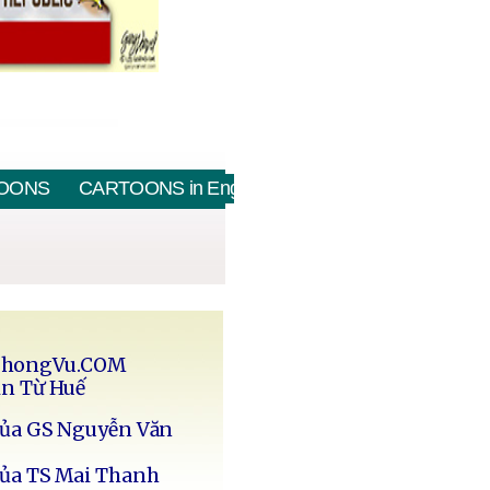
OONS
CARTOONS in English
PhongVu.COM
in Từ Huế
của GS Nguyễn Văn
của TS Mai Thanh