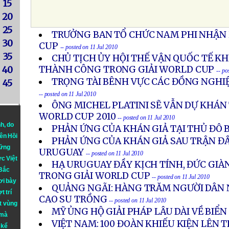
15
20
25
TRƯỞNG BAN TỔ CHỨC NAM PHI NHẬN 
30
CUP
-- posted on 11 Jul 2010
35
CHỦ TỊCH ỦY HỘI THẾ VẬN QUỐC TẾ K
THÀNH CÔNG TRONG GIẢI WORLD CUP
40
-- po
TRỌNG TÀI BÊNH VỰC CÁC ĐỒNG NGHIỆ
45
-- posted on 11 Jul 2010
ÔNG MICHEL PLATINI SẼ VẪN DỰ KHÁ
WORLD CUP 2010
-- posted on 11 Jul 2010
nh
, do
PHẢN ỨNG CỦA KHÁN GIẢ TẠI THỦ ĐÔ 
iên Hồi
PHẢN ỨNG CỦA KHÁN GIẢ SAU TRẬN ĐẤ
hững
URUGUAY
-- posted on 11 Jul 2010
ực Việt
HẠ URUGUAY ĐẦY KỊCH TÍNH, ĐỨC GIÀ
 Bắc
TRONG GIẢI WORLD CUP
-- posted on 11 Jul 2010
ơi bày
QUẢNG NGÃI: HÀNG TRĂM NGƯỜI DÂN
t trí
CAO SU TRỒNG
-- posted on 11 Jul 2010
t vùng
MỸ ỦNG HỘ GIẢI PHÁP LÂU DÀI VỀ BIỂ
 mà
VIỆT NAM: 100 ĐOÀN KHIẾU KIỆN LÊN
 kể