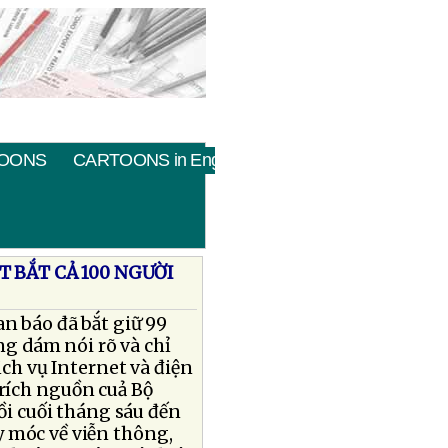
OONS
CARTOONS in English
 BẮT CẢ 100 NGƯỜI
n báo đã bắt giữ 99
g dám nói rõ và chỉ
ịch vụ Internet và điện
trích nguồn cuả Bộ
ồi cuối tháng sáu đến
y móc về viễn thông,