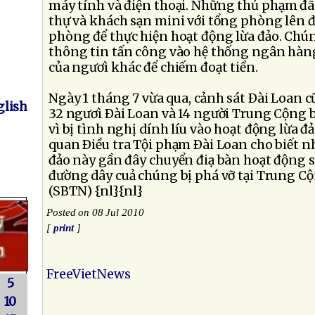
máy tính và điện thoại. Những thủ phạm đã
thự và khách sạn mini với tổng phòng lên đ
phòng để thực hiện hoạt động lừa đảo. Ch
thông tin tấn công vào hệ thống ngân hàng
của ngươì khác để chiếm đoạt tiền.
Ngày 1 tháng 7 vừa qua, cảnh sát Ðài Loan 
lish
32 ngươì Ðài Loan và 14 người Trung Cộng bị
vì bị tình nghị dính líu vào hoạt động lừa đ
quan Ðiều tra Tội phạm Ðài Loan cho biết 
đảo này gần đây chuyển điạ bàn hoạt động 
đường dây cuả chúng bị phá vỡ tại Trung Cộ
(SBTN) {nl}{nl}
Posted on 08 Jul 2010
[
print
]
FreeVietNews
5
10