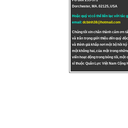
PO Box 255-571
Dorchester, MA. 02125, USA
Hoặc quý vị có thể liên lạc với tác 
email:
dcbinh38@hotmail.com
Chúng tôi xin chân thành cám ơn tá
và trân trọng giới thiệu đến quý độc
và thính giả khắp nơi một bộ hồi ký
một không hai, của một trong nhữn
viên hoạt động trong bóng tối, một 
sĩ thuộc Quân Lực Việt Nam Cộng 