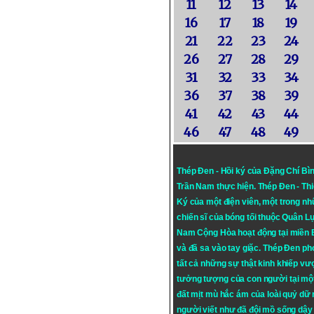
11
12
13
14
16
17
18
19
21
22
23
24
26
27
28
29
31
32
33
34
36
37
38
39
41
42
43
44
46
47
48
49
Thép Đen - Hồi ký của Đặng Chí Bì
Trần Nam thực hiện.
Thép Đen
- Th
Ký của một điện viên, một trong n
chiến sĩ của bóng tối thuộc Quân L
Nam Cộng Hòa hoạt động tại miền
và đã sa vào tay giặc. Thép Đen ph
tất cả những sự thật kinh khiếp vượ
tưởng tượng của con người tại mộ
đất mịt mù hắc ám của loài quỷ dữ
người viết như đã đội mồ sống dậy