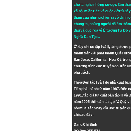
cho ta nghe những cơ cực lầm tha
xã hội miền Bắc và cuộc đời tù đày 
thảm của những chiến sĩ vô danh c
chúng ta, những người đã âm thầm
đấu và gục ngã vì lý tưởng
Tự Do
v
Nghĩa Dân Tộc
...
Ở đây chỉ có tập I và II, từng được 
thanh trên đài phát thanh Quê Hươ
San Jose, California - Hoa Kỳ, tron
chương trình đọc truyện do Trần 
phụ trách.
Thép Đen tập I và II do nhà xuất bả
Tiến phát hành từ năm 1987. Đến 
1991, tác giả tự xuất bản tập III và 
năm 2005 thì hoàn tất tập IV. Quý vị
hỏi mua sách hay dĩa đọc truyện qu
chỉ sau đây:
Dang Chi Binh