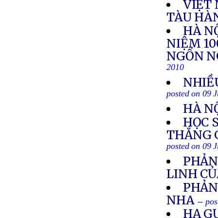
VIỆT
TÀU HÀ
HÀ NỘ
NIỆM 1
NGỔN N
2010
NHIỀ
posted on 09 J
HÀ N
HỌC 
THẮNG 
posted on 09 J
PHẢN
LINH CỦ
PHẢN
NHA
-- po
HẠ G