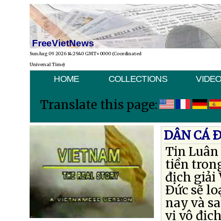
FreeVietNews
Sun Aug 09 2026 14:29:40 GMT+0000 (Coordinated
Universal Time)
HOME
COLLECTIONS
VIDE
Translate this page:
DÂN CÁ Ð
Tin Luân
tiền tron
địch giải
Ðức sẽ lo
nay và sa
vị vô địc