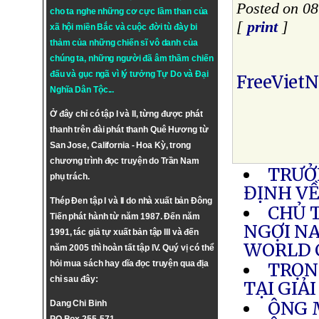
Posted on 08
cho ta nghe những cơ cực lầm than của
[
print
]
xã hội miền Bắc và cuộc đời tù đày bi
thảm của những chiến sĩ vô danh của
chúng ta, những người đã âm thầm chiến
đấu và gục ngã vì lý tưởng
Tự Do
và
Đại
FreeViet
Nghĩa Dân Tộc
...
Ở đây chỉ có tập I và II, từng được phát
thanh trên đài phát thanh Quê Hương từ
San Jose, California - Hoa Kỳ, trong
chương trình đọc truyện do Trần Nam
TRƯỞ
phụ trách.
ĐỊNH VỀ
Thép Đen tập I và II do nhà xuất bản Đông
CHỦ 
Tiến phát hành từ năm 1987. Đến năm
NGỢI N
1991, tác giả tự xuất bản tập III và đến
WORLD 
năm 2005 thì hoàn tất tập IV. Quý vị có thể
hỏi mua sách hay dĩa đọc truyện qua địa
TRỌN
chỉ sau đây:
TẠI GIẢ
ÔNG 
Dang Chi Binh