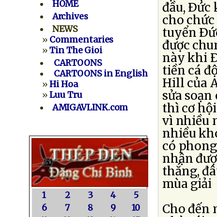
HOME
đầu, Ðức 
Archives
cho chức
NEWS
tuyển Ðức
»
Commentaries
được chun
»
Tin The Gioi
này khi Ð
CARTOONS
tiền cá đ
CARTOONS in English
Hill của 
»
Hi Hoa
sửa soạn 
»
Luu Tru
thì cơ hộ
AMIGAVLINK.com
vì nhiều 
nhiều kh
có phong
nhận được
thắng, đâ
mùa giải
1
2
3
4
5
Cho đến n
6
7
8
9
10