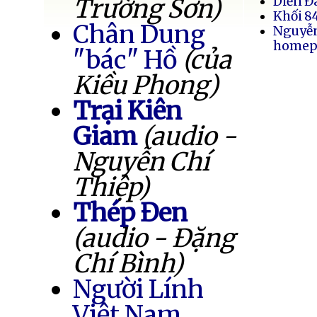
Trường Sơn)
Diễn Đ
Khối 8
Chân Dung
Nguyễ
homep
"bác" Hồ
(của
Kiều Phong)
Trại Kiên
Giam
(audio -
Nguyễn Chí
Thiệp)
Thép Đen
(audio - Đặng
Chí Bình)
Người Lính
Việt Nam