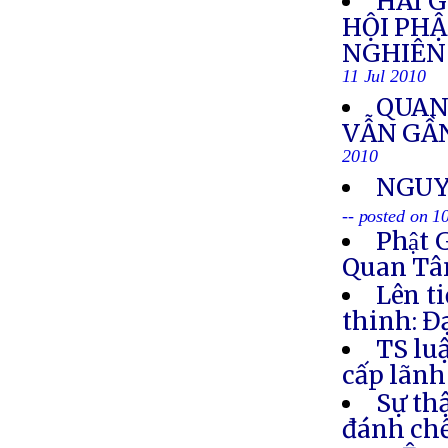
HAI G
HỘI PH
NGHIÊN 
11 Jul 2010
QUAN
VẪN GẦN
2010
NGUY
-- posted on 1
Phật 
Quan Tâm
Lên t
thinh: Đ
TS lu
cấp lãnh
Sự th
đánh chế