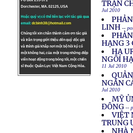
PO Box 255-571
TRẬN C
Dorchester, MA. 02125, USA
Jul 2010
Hoặc quý vị có thể liên lạc với tác giả qua
PHẢN
email:
dcbinh38@hotmail.com
LINH
-- po
PHẢN
Chúng tôi xin chân thành cám ơn tác giả
và trân trọng giới thiệu đến quý độc giả
HẠNG 3 
và thính giả khắp nơi một bộ hồi ký có
HẠ U
một không hai, của một trong những điệp
NGÔI HẠ
viên hoạt động trong bóng tối, một chiến
11 Jul 2010
sĩ thuộc Quân Lực Việt Nam Cộng Hòa.
QUẢN
NGĂN C
Jul 2010
MỸ ỦN
ĐÔNG
-- 
VIỆT 
TRUNG 
NHÀ 