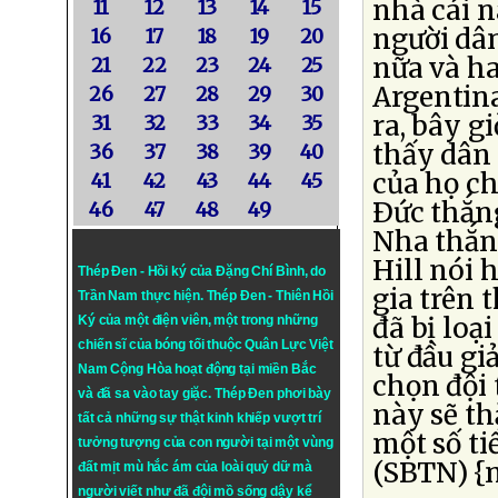
nhà cái n
11
12
13
14
15
người dâ
16
17
18
19
20
nữa và ha
21
22
23
24
25
Argentin
26
27
28
29
30
ra, bây g
31
32
33
34
35
thấy dân 
36
37
38
39
40
của họ ch
41
42
43
44
45
Ðức thắng
46
47
48
49
Nha thắng
Hill nói 
Thép Đen - Hồi ký của Đặng Chí Bình
, do
gia trên t
Trần Nam thực hiện.
Thép Đen
- Thiên Hồi
đã bị loạ
Ký của một điện viên, một trong những
chiến sĩ của bóng tối thuộc Quân Lực Việt
từ đầu gi
Nam Cộng Hòa hoạt động tại miền Bắc
chọn đội 
và đã sa vào tay giặc. Thép Đen phơi bày
này sẽ th
tất cả những sự thật kinh khiếp vượt trí
một số ti
tưởng tượng của con người tại một vùng
(SBTN) {n
đất mịt mù hắc ám của loài quỷ dữ mà
người viết như đã đội mồ sống dậy kể