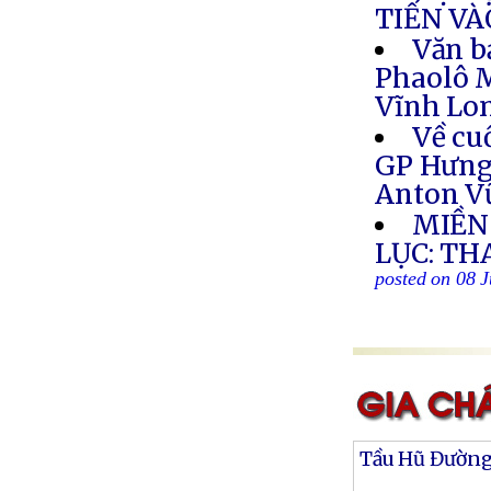
TIẾN V
Văn b
Phaolô M
Vĩnh Lon
Về cu
GP Hưng 
Anton V
MIỀN
LỤC: TH
posted on 08 J
Tầu Hũ Đườn