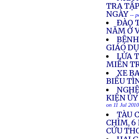
TRA TẬ
NGÀY
-- 
ÐÀO 
NĂM Ở 
BỆNH
GIÁO D
LỬA 
MIỀN T
XE BA
BIỂU TÌ
NGHỆ
KIỆN Ủ
on 11 Jul 201
TÀU C
CHÌM, 6
CỨU TH