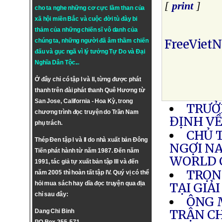
[
print
]
cho ta nghe những cơ cực lầm than của
xã hội miền Bắc và cuộc đời tù đày bi
thảm của những chiến sĩ vô danh của
FreeViet
chúng ta, những người đã âm thầm chiến
đấu và gục ngã vì lý tưởng
Tự Do
và
Đại
Nghĩa Dân Tộc
...
Ở đây chỉ có tập I và II, từng được phát
thanh trên đài phát thanh Quê Hương từ
San Jose, California - Hoa Kỳ, trong
TRƯỞ
chương trình đọc truyện do Trần Nam
ĐỊNH VỀ
phụ trách.
CHỦ 
Thép Đen tập I và II do nhà xuất bản Đông
NGỢI N
Tiến phát hành từ năm 1987. Đến năm
WORLD 
1991, tác giả tự xuất bản tập III và đến
TRỌN
năm 2005 thì hoàn tất tập IV. Quý vị có thể
hỏi mua sách hay dĩa đọc truyện qua địa
TẠI GIẢ
chỉ sau đây:
ÔNG 
TRẬN C
Dang Chi Binh