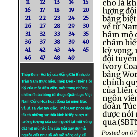
cho là kh
11
12
13
14
15
lượng đội
16
17
18
19
20
bằng biệt
21
22
23
24
25
về từ Nam
26
27
28
29
30
hâm mộ q
31
32
33
34
35
châm biế
36
37
38
39
40
kỳ vọng, 
41
42
43
44
45
đội tuyể
46
47
48
49
Ivory Coa
bảng Worl
Thép Đen - Hồi ký của Đặng Chí Bình
, do
chính qu
Trần Nam thực hiện.
Thép Đen
- Thiên Hồi
của Liên 
Ký của một điện viên, một trong những
chiến sĩ của bóng tối thuộc Quân Lực Việt
ngôn viên
Nam Cộng Hòa hoạt động tại miền Bắc
đoàn Túc 
và đã sa vào tay giặc. Thép Đen phơi bày
được nói 
tất cả những sự thật kinh khiếp vượt trí
qua.(SBTN
tưởng tượng của con người tại một vùng
đất mịt mù hắc ám của loài quỷ dữ mà
Posted on 07
người viết như đã đội mồ sống dậy kể