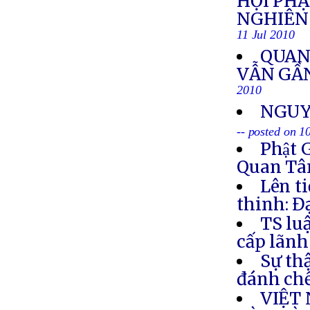
HỘI PH
NGHIÊN 
11 Jul 2010
QUAN
VẪN GẦN
2010
NGUY
-- posted on 1
Phật 
Quan Tâm
Lên t
thinh: Đ
TS lu
cấp lãnh
Sự th
đánh chế
VIỆT