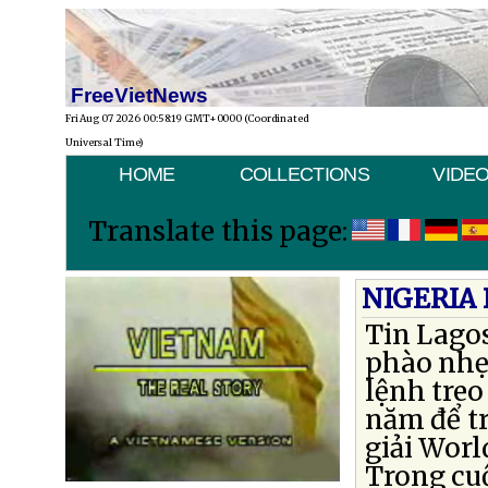
FreeVietNews
Fri Aug 07 2026 00:58:19 GMT+0000 (Coordinated
Universal Time)
HOME
COLLECTIONS
VIDE
Translate this page:
NIGERIA 
Tin Lagos
phào nhẹ
lệnh treo
năm để tr
giải Worl
Trong cu