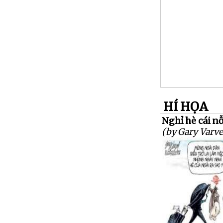
HÍ HỌA
Nghỉ hè cái nỗi
(by Gary Varve