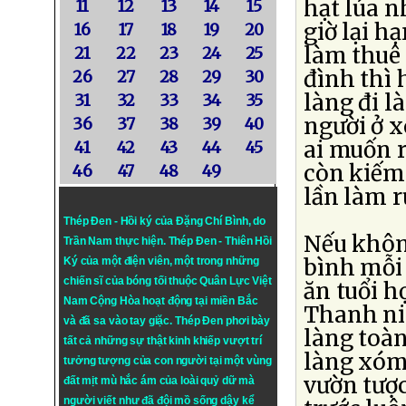
hạt lúa n
11
12
13
14
15
giờ lại h
16
17
18
19
20
làm thuê
21
22
23
24
25
đình thì
26
27
28
29
30
làng đi l
31
32
33
34
35
người ở 
36
37
38
39
40
ai muốn 
41
42
43
44
45
còn kiếm
46
47
48
49
lần làm r
Thép Đen - Hồi ký của Đặng Chí Bình
, do
Nếu không
Trần Nam thực hiện.
Thép Đen
- Thiên Hồi
bình mỗi 
Ký của một điện viên, một trong những
chiến sĩ của bóng tối thuộc Quân Lực Việt
ăn tuổi h
Nam Cộng Hòa hoạt động tại miền Bắc
Thanh niê
và đã sa vào tay giặc. Thép Đen phơi bày
làng toàn
tất cả những sự thật kinh khiếp vượt trí
làng xóm
tưởng tượng của con người tại một vùng
vườn tượ
đất mịt mù hắc ám của loài quỷ dữ mà
người viết như đã đội mồ sống dậy kể