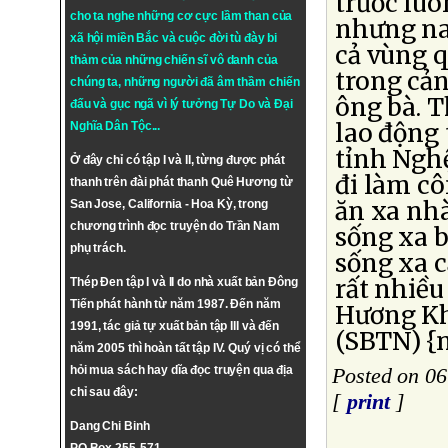
trước luô
cho ta nghe những cơ cực lầm than của
nhưng nay
xã hội miền Bắc và cuộc đời tù đày bi
cả vùng q
thảm của những chiến sĩ vô danh của
trong cả
chúng ta, những người đã âm thầm chiến
ông bà. 
đấu và gục ngã vì lý tưởng
Tự Do
và
Đại
lao động
Nghĩa Dân Tộc
...
tỉnh Nghệ
Ở đây chỉ có tập I và II, từng được phát
đi làm c
thanh trên đài phát thanh Quê Hương từ
ăn xa nhà
San Jose, California - Hoa Kỳ, trong
chương trình đọc truyện do Trần Nam
sống xa b
phụ trách.
sống xa c
rất nhiề
Thép Đen tập I và II do nhà xuất bản Đông
Tiến phát hành từ năm 1987. Đến năm
Hương Khê
1991, tác giả tự xuất bản tập III và đến
(SBTN) {n
năm 2005 thì hoàn tất tập IV. Quý vị có thể
hỏi mua sách hay dĩa đọc truyện qua địa
Posted on 06
chỉ sau đây:
[
print
]
Dang Chi Binh