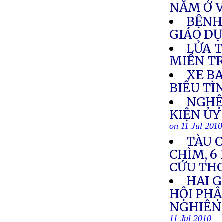
NĂM Ở 
BỆNH
GIÁO D
LỬA 
MIỀN T
XE BA
BIỂU TÌ
NGHỆ
KIỆN Ủ
on 11 Jul 201
TÀU C
CHÌM, 6
CỨU TH
HAI G
HỘI PH
NGHIÊN 
11 Jul 2010