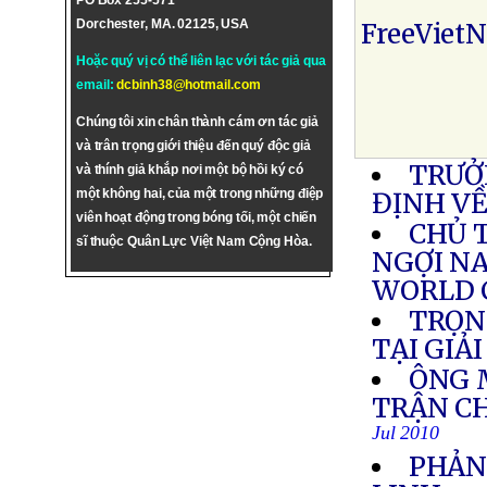
PO Box 255-571
Dorchester, MA. 02125, USA
FreeViet
Hoặc quý vị có thể liên lạc với tác giả qua
email:
dcbinh38@hotmail.com
Chúng tôi xin chân thành cám ơn tác giả
và trân trọng giới thiệu đến quý độc giả
TRƯỞ
và thính giả khắp nơi một bộ hồi ký có
một không hai, của một trong những điệp
ĐỊNH VỀ
viên hoạt động trong bóng tối, một chiến
CHỦ 
sĩ thuộc Quân Lực Việt Nam Cộng Hòa.
NGỢI N
WORLD 
TRỌN
TẠI GIẢ
ÔNG 
TRẬN C
Jul 2010
PHẢN