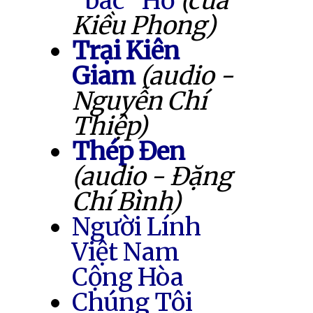
"bác" Hồ
(của
Kiều Phong)
Trại Kiên
Giam
(audio -
Nguyễn Chí
Thiệp)
Thép Đen
(audio - Đặng
Chí Bình)
Người Lính
Việt Nam
Cộng Hòa
Chúng Tôi