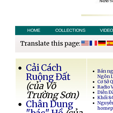
HOME
COLLECTIONS
VIDE
Translate this page:
Cải Cách
Bán ng
Ruộng Đất
Ngôn 
Cơ Sở 
(của Võ
Radio 
Trường Sơn)
Diễn Đ
Khối 8
Chân Dung
Nguyễ
homep