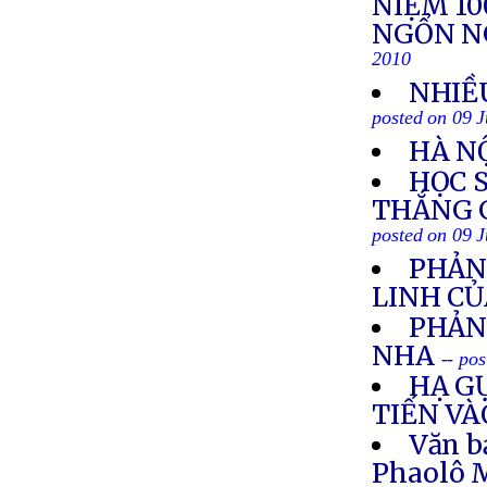
NIỆM 1
NGỔN N
2010
NHIỀ
posted on 09 J
HÀ N
HỌC 
THẮNG 
posted on 09 J
PHẢN
LINH CỦ
PHẢN
NHA
-- po
HẠ G
TIẾN V
Văn b
Phaolô M