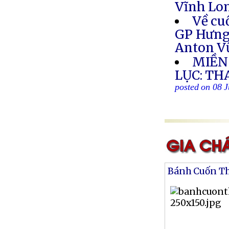
Vĩnh Lon
Về cu
GP Hưng 
Anton V
MIỀN
LỤC: TH
posted on 08 J
Bánh Cuốn T