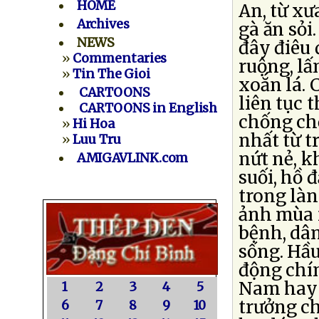
HOME
An, từ xư
Archives
gà ăn sỏi
NEWS
đây điêu 
»
Commentaries
ruộng, lấ
»
Tin The Gioi
xoắn lá. 
CARTOONS
liên tục 
CARTOONS in English
chống chọ
»
Hi Hoa
nhất từ t
»
Luu Tru
nứt nẻ, k
AMIGAVLINK.com
suối, hồ 
trong làn
ảnh mùa m
bệnh, dâ
sống. Hầu
động chín
Nam hay 
1
2
3
4
5
trưởng ch
6
7
8
9
10