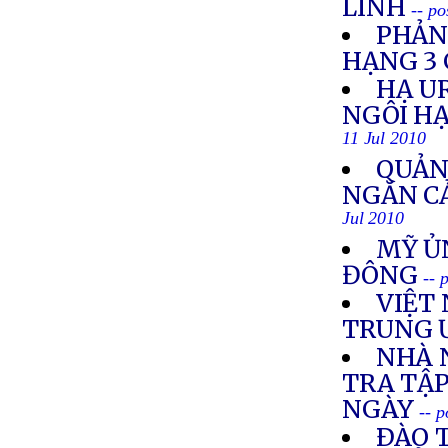
LINH
-- po
PHẢN
HẠNG 3 
HẠ U
NGÔI HẠ
11 Jul 2010
QUẢN
NGĂN C
Jul 2010
MỸ ỦN
ĐÔNG
-- 
VIỆT 
TRUNG 
NHÀ 
TRA TẬ
NGÀY
-- 
ÐÀO 