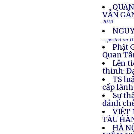
QUAN
VẪN GẦN
2010
NGUY
-- posted on 1
Phật 
Quan Tâm
Lên t
thinh: Đ
TS lu
cấp lãnh
Sự th
đánh chế
VIỆT
TÀU HÀ
HÀ NỘ