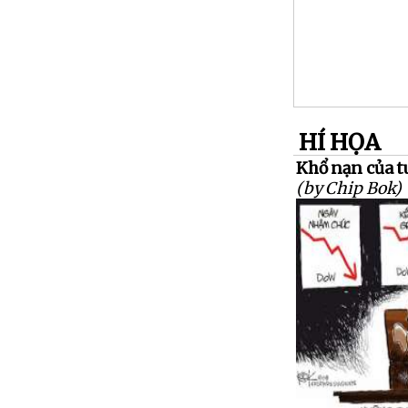
HÍ HỌA
Khổ nạn của t
(by Chip Bok)