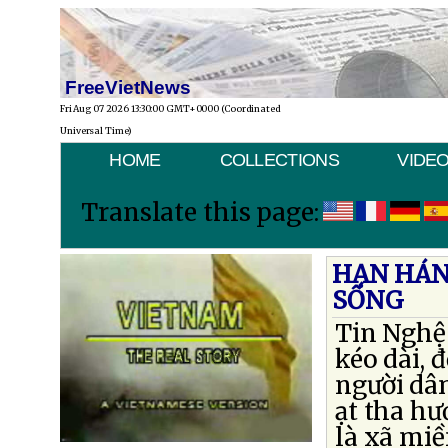
FreeVietNews
Fri Aug 07 2026 13:30:00 GMT+0000 (Coordinated
Universal Time)
HOME
COLLECTIONS
VIDE
Translate this page:
HẠN HÁN
SỐNG
Tin Nghệ
kéo dài, 
người dâ
ạt tha h
là xã mi