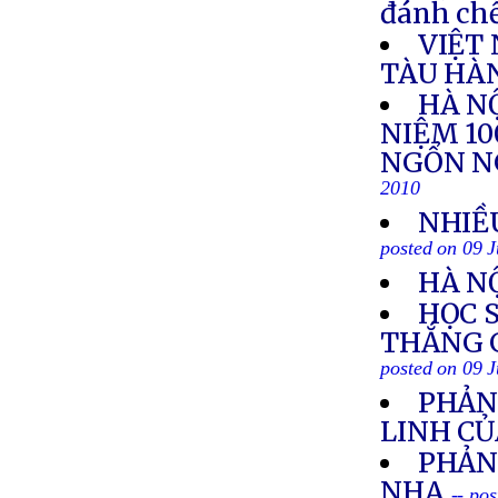
đánh chế
VIỆT
TÀU HÀ
HÀ NỘ
NIỆM 1
NGỔN N
2010
NHIỀ
posted on 09 J
HÀ N
HỌC 
THẮNG 
posted on 09 J
PHẢN
LINH CỦ
PHẢN
NHA
-- po