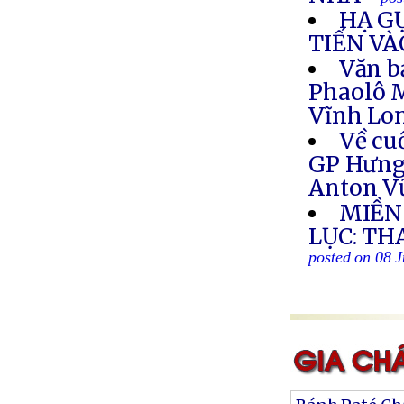
HẠ G
TIẾN V
Văn b
Phaolô M
Vĩnh Lon
Về cu
GP Hưng 
Anton V
MIỀN
LỤC: TH
posted on 08 J