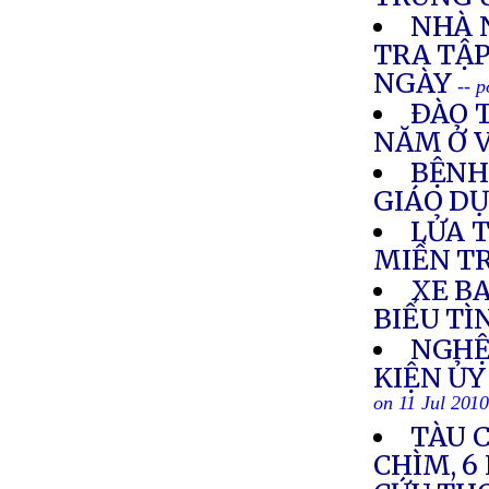
NHÀ 
TRA TẬ
NGÀY
-- 
ÐÀO 
NĂM Ở 
BỆNH
GIÁO D
LỬA 
MIỀN T
XE BA
BIỂU TÌ
NGHỆ
KIỆN Ủ
on 11 Jul 201
TÀU C
CHÌM, 6