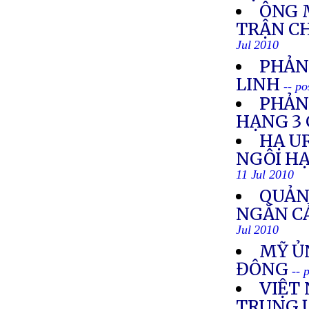
ÔNG 
TRẬN C
Jul 2010
PHẢN
LINH
-- po
PHẢN
HẠNG 3 
HẠ U
NGÔI HẠ
11 Jul 2010
QUẢN
NGĂN C
Jul 2010
MỸ ỦN
ĐÔNG
-- 
VIỆT 
TRUNG 