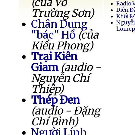
(của Võ
Radio 
Trường Sơn)
Diễn Đ
Khối 8
Chân Dung
Nguyễ
homep
"bác" Hồ
(của
Kiều Phong)
Trại Kiên
Giam
(audio -
Nguyễn Chí
Thiệp)
Thép Đen
(audio - Đặng
Chí Bình)
Người Lính