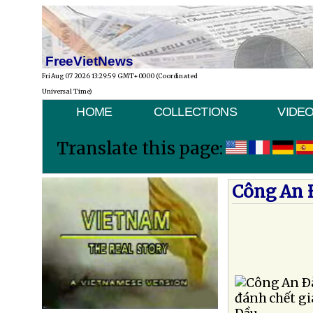
FreeVietNews
Fri Aug 07 2026 13:29:59 GMT+0000 (Coordinated
Universal Time)
HOME
COLLECTIONS
VIDE
Translate this page:
Công An 