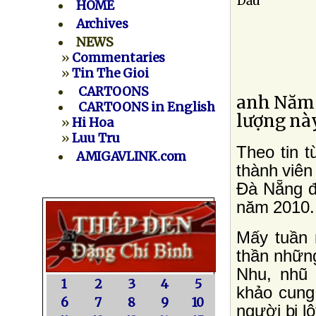
HOME
Archives
NEWS
»
Commentaries
»
Tin The Gioi
CARTOONS
anh Năm 
CARTOONS in English
lượng nà
»
Hi Hoa
»
Luu Tru
Theo tin 
AMIGAVLINK.com
thành viên
Ðà Nẵng đá
năm 2010.
Mấy tuần n
thần những
Nhu, nhũ 
1
2
3
4
5
khảo cung 
6
7
8
9
10
người bị l