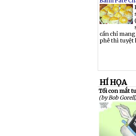
Bánh Paté Ch
cần chỉ mang
phê thì tuyệt 
HÍ HỌA
Tối con mắt tu
(by Bob Gorell