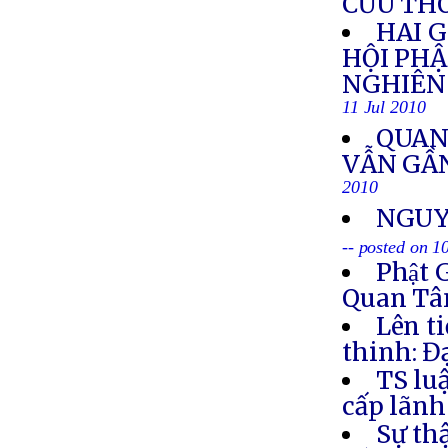
CỨU TH
HAI G
HỘI PH
NGHIÊN 
11 Jul 2010
QUAN
VẪN GẦN
2010
NGUY
-- posted on 1
Phật 
Quan Tâm
Lên t
thinh: Đ
TS lu
cấp lãnh
Sự th