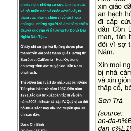
cho ta nghe những cơ cực lầm than của
xin giáo 
xã hội miền Bắc và cuộc đời tù đày bi
an hạch hỏ
thảm của những chiến sĩ vô danh của
đi cấp cứ
chúng ta, những người đã âm thầm chiến
dân Cồn D
đấu và gục ngã vì lý tưởng
Tự Do
và
Đại
man, tàn 
Nghĩa Dân Tộc
...
đối vì sợ
Ở đây chỉ có tập I và II, từng được phát
Năm.
thanh trên đài phát thanh Quê Hương từ
San Jose, California - Hoa Kỳ, trong
Xin mọi n
chương trình đọc truyện do Trần Nam
bị nhà cà
phụ trách.
và xin gió
Thép Đen tập I và II do nhà xuất bản Đông
thấp cổ, b
Tiến phát hành từ năm 1987. Đến năm
1991, tác giả tự xuất bản tập III và đến
Sơn Trà
năm 2005 thì hoàn tất tập IV. Quý vị có thể
hỏi mua sách hay dĩa đọc truyện qua địa
(source: h
chỉ sau đây:
an-da-n%
Dang Chi Binh
dan-c%E