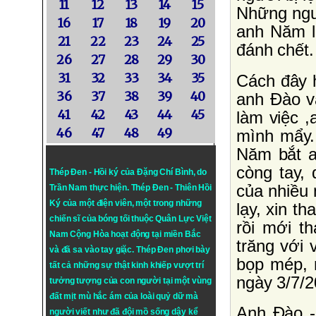
11
12
13
14
15
Những ngư
16
17
18
19
20
anh Năm l
21
22
23
24
25
đánh chết.
26
27
28
29
30
31
32
33
34
35
Cách đây 
36
37
38
39
40
anh Ðào v
41
42
43
44
45
làm việc 
46
47
48
49
mình mẩy.
Năm bắt a
còng tay,
Thép Đen - Hồi ký của Đặng Chí Bình
, do
của nhiều
Trần Nam thực hiện.
Thép Đen
- Thiên Hồi
Ký của một điện viên, một trong những
lạy, xin t
chiến sĩ của bóng tối thuộc Quân Lực Việt
rồi mới t
Nam Cộng Hòa hoạt động tại miền Bắc
trăng với 
và đã sa vào tay giặc. Thép Đen phơi bày
bọp mép, n
tất cả những sự thật kinh khiếp vượt trí
ngày 3/7/2
tưởng tượng của con người tại một vùng
đất mịt mù hắc ám của loài quỷ dữ mà
Anh Ðào -
người viết như đã đội mồ sống dậy kể