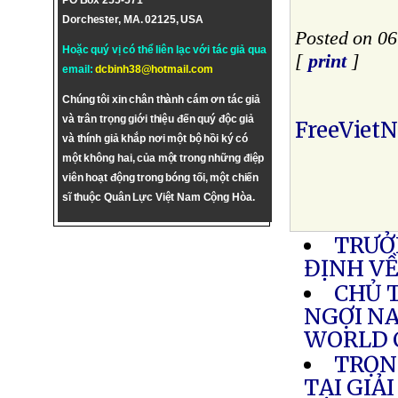
PO Box 255-571
Dorchester, MA. 02125, USA
Posted on 06
Hoặc quý vị có thể liên lạc với tác giả qua
[
print
]
email:
dcbinh38@hotmail.com
Chúng tôi xin chân thành cám ơn tác giả
và trân trọng giới thiệu đến quý độc giả
FreeViet
và thính giả khắp nơi một bộ hồi ký có
một không hai, của một trong những điệp
viên hoạt động trong bóng tối, một chiến
sĩ thuộc Quân Lực Việt Nam Cộng Hòa.
TRƯỞ
ĐỊNH VỀ
CHỦ 
NGỢI N
WORLD 
TRỌN
TẠI GIẢ