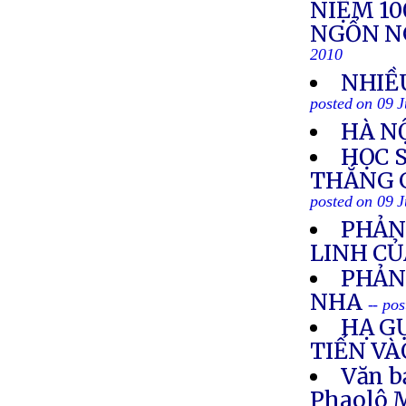
NIỆM 1
NGỔN N
2010
NHIỀ
posted on 09 J
HÀ N
HỌC 
THẮNG 
posted on 09 J
PHẢN
LINH CỦ
PHẢN
NHA
-- po
HẠ G
TIẾN V
Văn b
Phaolô M