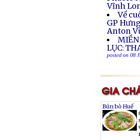
Vĩnh Lon
Về cu
GP Hưng 
Anton V
MIỀN
LỤC: TH
posted on 08 J
Bún bò Huế