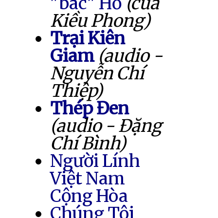
"bác" Hồ
(của
Kiều Phong)
Trại Kiên
Giam
(audio -
Nguyễn Chí
Thiệp)
Thép Đen
(audio - Đặng
Chí Bình)
Người Lính
Việt Nam
Cộng Hòa
Chúng Tôi