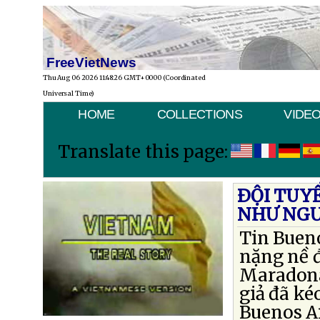
FreeVietNews
Thu Aug 06 2026 11:48:26 GMT+0000 (Coordinated
Universal Time)
HOME
COLLECTIONS
VIDE
Translate this page:
ÐỘI TUY
NHƯ NGƯ
Tin Bueno
nặng nề đ
Maradona 
giả đã ké
Buenos Ai