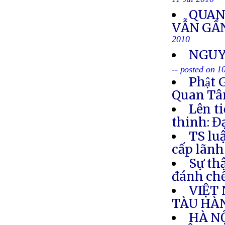
11 Jul 2010
QUAN
VẪN GẦN
2010
NGUY
-- posted on 1
Phật 
Quan Tâm
Lên t
thinh: Đ
TS lu
cấp lãnh
Sự th
đánh chế
VIỆT
TÀU HÀ
HÀ NỘ