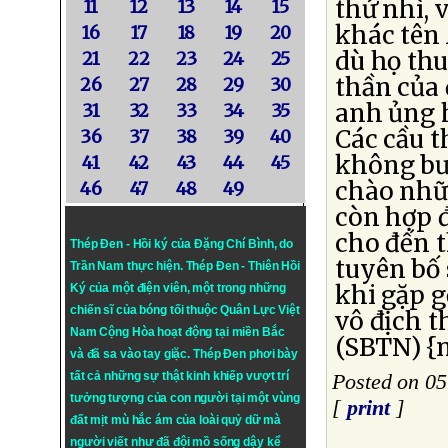
thứ nhì, 
11
12
13
14
15
khác tên
16
17
18
19
20
dù họ thu
21
22
23
24
25
thần của 
26
27
28
29
30
anh ủng 
31
32
33
34
35
Các cầu 
36
37
38
39
40
không bướ
41
42
43
44
45
chào nhữ
46
47
48
49
còn hợp 
cho đến 
Thép Đen - Hồi ký của Đặng Chí Bình
, do
tuyên bố 
Trần Nam thực hiện.
Thép Đen
- Thiên Hồi
khi gặp g
Ký của một điện viên, một trong những
chiến sĩ của bóng tối thuộc Quân Lực Việt
vô địch t
Nam Cộng Hòa hoạt động tại miền Bắc
(SBTN) {n
và đã sa vào tay giặc. Thép Đen phơi bày
tất cả những sự thật kinh khiếp vượt trí
Posted on 05
tưởng tượng của con người tại một vùng
[
print
]
đất mịt mù hắc ám của loài quỷ dữ mà
người viết như đã đội mồ sống dậy kể