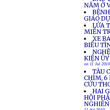
NĂM Ở 
BỆNH
GIÁO D
LỬA 
MIỀN T
XE BA
BIỂU TÌ
NGHỆ
KIỆN Ủ
on 11 Jul 201
TÀU C
CHÌM, 6
CỨU TH
HAI G
HỘI PH
NGHIÊN 