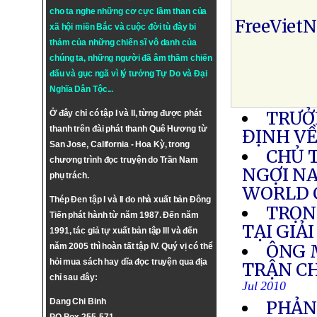
cho ta nghe những cơ cực lầm than của
FreeViet
xã hội miền Bắc và cuộc đời tù đày bi
thảm của những chiến sĩ vô danh của
chúng ta, những người đã âm thầm chiến
đấu và gục ngã vì lý tưởng
Tự Do
và
Đại
Nghĩa Dân Tộc
...
TRƯỞ
Ở đây chỉ có tập I và II, từng được phát
thanh trên đài phát thanh Quê Hương từ
ĐỊNH VỀ
San Jose, California - Hoa Kỳ, trong
CHỦ 
chương trình đọc truyện do Trần Nam
NGỢI N
phụ trách.
WORLD 
Thép Đen tập I và II do nhà xuất bản Đông
TRỌN
Tiến phát hành từ năm 1987. Đến năm
TẠI GIẢ
1991, tác giả tự xuất bản tập III và đến
ÔNG 
năm 2005 thì hoàn tất tập IV. Quý vị có thể
hỏi mua sách hay dĩa đọc truyện qua địa
TRẬN C
chỉ sau đây:
Jul 2010
Dang Chi Binh
PHẢN