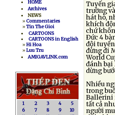
HOME
Tuyến gi
Archives
trường và
NEWS
hát hò, n
»
Commentaries
khích độ
»
Tin The Gioi
chứ không
CARTOONS
Ðức 4 bàn
CARTOONS in English
đội tuyển
»
Hi Hoa
đừng đi M
»
Luu Tru
World Cup
AMIGAVLINK.com
đánh bại 
dừng bước
Nhiều ngư
trong buổ
Ballerini
tất cả n
1
2
3
4
5
người mu
6
7
8
9
10