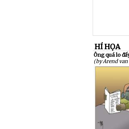
HÍ HỌA
Ông quá lo đấ
(by Arend van