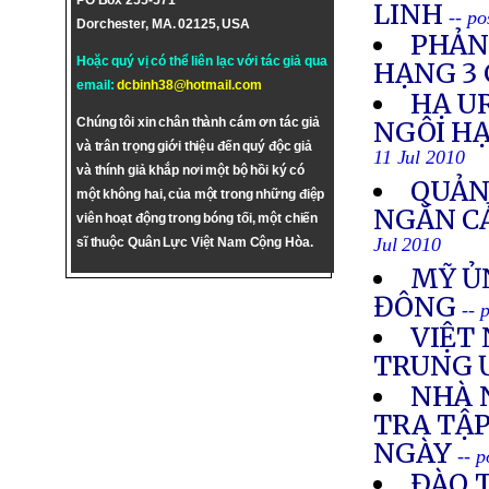
PO Box 255-571
LINH
-- po
Dorchester, MA. 02125, USA
PHẢN
Hoặc quý vị có thể liên lạc với tác giả qua
HẠNG 3 
email:
dcbinh38@hotmail.com
HẠ U
Chúng tôi xin chân thành cám ơn tác giả
NGÔI HẠ
và trân trọng giới thiệu đến quý độc giả
11 Jul 2010
và thính giả khắp nơi một bộ hồi ký có
QUẢN
một không hai, của một trong những điệp
NGĂN C
viên hoạt động trong bóng tối, một chiến
Jul 2010
sĩ thuộc Quân Lực Việt Nam Cộng Hòa.
MỸ ỦN
ĐÔNG
-- 
VIỆT 
TRUNG 
NHÀ 
TRA TẬ
NGÀY
-- 
ÐÀO 