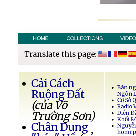
HOME
COLLECTIONS
VIDE
Translate this page:
Cải Cách
Bán ng
Ruộng Đất
Ngôn 
Cơ Sở 
(của Võ
Radio 
Trường Sơn)
Diễn Đ
Khối 8
Chân Dung
Nguyễ
homep