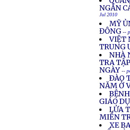
QUẢN
NGĂN C
Jul 2010
MỸ ỦN
ĐÔNG
-- 
VIỆT 
TRUNG 
NHÀ 
TRA TẬ
NGÀY
-- 
ÐÀO 
NĂM Ở 
BỆNH
GIÁO D
LỬA 
MIỀN T
XE BA