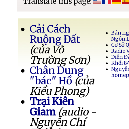
Translate this page:
Cải Cách
Bán ng
Ruộng Đất
Ngôn 
Cơ Sở 
(của Võ
Radio 
Trường Sơn)
Diễn Đ
Khối 8
Chân Dung
Nguyễ
homep
"bác" Hồ
(của
Kiều Phong)
Trại Kiên
Giam
(audio -
Nguyễn Chí