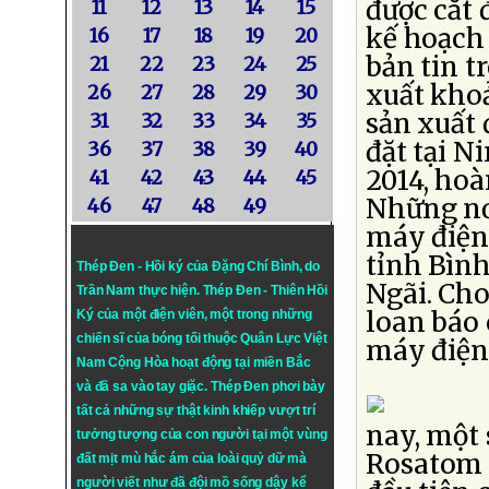
được cắt
11
12
13
14
15
kế hoạch 
16
17
18
19
20
bản tin t
21
22
23
24
25
xuất kho
26
27
28
29
30
sản xuất 
31
32
33
34
35
đặt tại N
36
37
38
39
40
2014, hoà
41
42
43
44
45
Những nơ
46
47
48
49
máy điện 
tỉnh Bìn
Thép Đen - Hồi ký của Đặng Chí Bình
, do
Ngãi. Cho
Trần Nam thực hiện.
Thép Đen
- Thiên Hồi
loan báo
Ký của một điện viên, một trong những
chiến sĩ của bóng tối thuộc Quân Lực Việt
máy điện
Nam Cộng Hòa hoạt động tại miền Bắc
và đã sa vào tay giặc. Thép Đen phơi bày
tất cả những sự thật kinh khiếp vượt trí
nay, một 
tưởng tượng của con người tại một vùng
Rosatom 
đất mịt mù hắc ám của loài quỷ dữ mà
người viết như đã đội mồ sống dậy kể