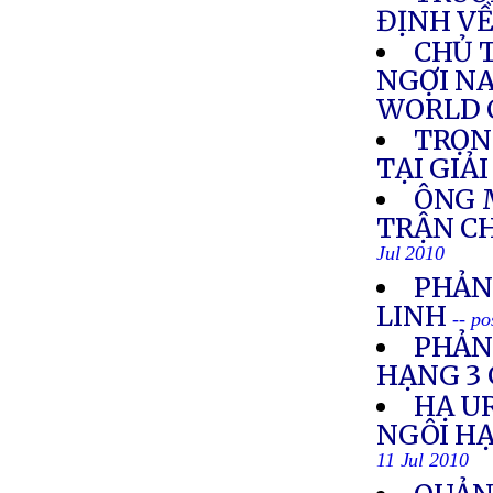
ĐỊNH VỀ
CHỦ 
NGỢI N
WORLD 
TRỌN
TẠI GIẢ
ÔNG 
TRẬN C
Jul 2010
PHẢN
LINH
-- po
PHẢN
HẠNG 3 
HẠ U
NGÔI HẠ
11 Jul 2010