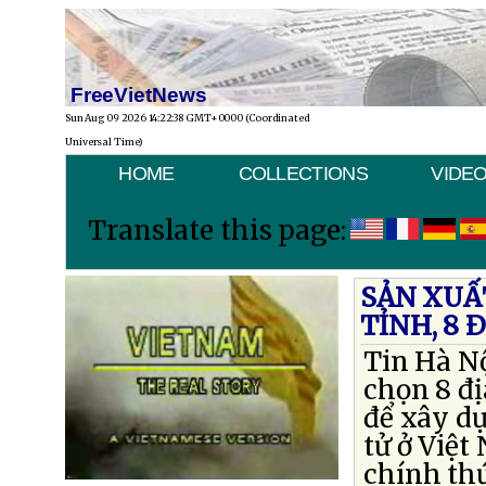
FreeVietNews
Sun Aug 09 2026 14:22:38 GMT+0000 (Coordinated
Universal Time)
HOME
COLLECTIONS
VIDE
Translate this page:
SẢN XUẤT
TỈNH, 8 
Tin Hà N
chọn 8 đị
để xây d
tử ở Việt
chính th