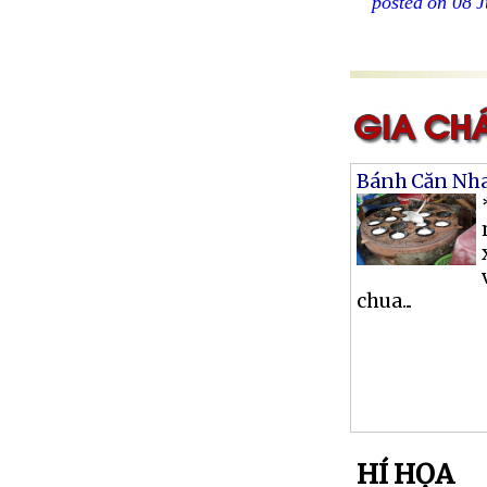
posted on 08 J
Bánh Căn Nh
chua...
HÍ HỌA