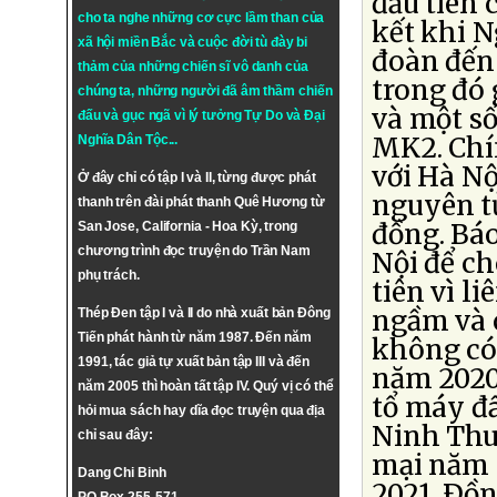
đầu tiên 
cho ta nghe những cơ cực lầm than của
kết khi 
xã hội miền Bắc và cuộc đời tù đày bi
đoàn đến
thảm của những chiến sĩ vô danh của
trong đó
chúng ta, những người đã âm thầm chiến
và một s
đấu và gục ngã vì lý tưởng
Tự Do
và
Đại
MK2. Chí
Nghĩa Dân Tộc
...
với Hà N
Ở đây chỉ có tập I và II, từng được phát
nguyên t
thanh trên đài phát thanh Quê Hương từ
đồng. Báo
San Jose, California - Hoa Kỳ, trong
chương trình đọc truyện do Trần Nam
Nội để ch
phụ trách.
tiên vì l
ngầm và c
Thép Đen tập I và II do nhà xuất bản Đông
Tiến phát hành từ năm 1987. Đến năm
không có 
1991, tác giả tự xuất bản tập III và đến
năm 2020
năm 2005 thì hoàn tất tập IV. Quý vị có thể
tổ máy đ
hỏi mua sách hay dĩa đọc truyện qua địa
Ninh Thu
chỉ sau đây:
mại năm 
Dang Chi Binh
2021. Ðồ