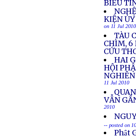
BIỂU TÌ
NGHỆ
KIỆN Ủ
on 11 Jul 201
TÀU C
CHÌM, 6
CỨU TH
HAI G
HỘI PH
NGHIÊN 
11 Jul 2010
QUAN
VẪN GẦN
2010
NGUY
-- posted on 1
Phật 