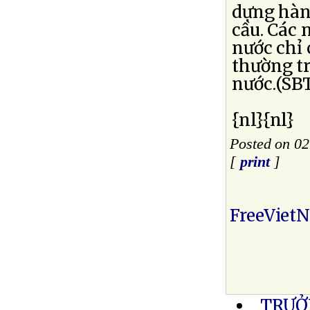
dựng hàn
cầu. Các
nước chỉ 
thường tr
nước.(SB
{nl}{nl}
Posted on 02
[
print
]
FreeViet
TRƯỞ