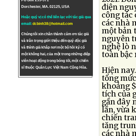
PO Box 255-571
điện ngu
Dorchester, MA. 02125, USA
công tác 
Hoặc quý vị có thể liên lạc với tác giả qua
các nhà m
email:
dcbinh38@hotmail.com
một bản 
Chúng tôi xin chân thành cám ơn tác giả
nguyên t
và trân trọng giới thiệu đến quý độc giả
nghệ lò n
và thính giả khắp nơi một bộ hồi ký có
toàn bậc
một không hai, của một trong những điệp
viên hoạt động trong bóng tối, một chiến
sĩ thuộc Quân Lực Việt Nam Cộng Hòa.
Hiện nay
tổng mức 
khoảng $1
tích của 
gần đây n
lần, vừa 
chiến tra
tăng tru
các nhà m