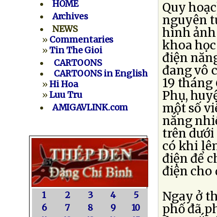
HOME
Quy hoạc
Archives
nguyên tử
NEWS
hình ảnh 
»
Commentaries
khoa học
»
Tin The Gioi
điện năng
CARTOONS
đang vô c
CARTOONS in English
19 tháng
»
Hi Hoa
Phụ, huyệ
»
Luu Tru
một số vi
AMIGAVLINK.com
nắng nhiề
trên dưới
có khi lê
điện để 
điện cho
Ngay ở t
1
2
3
4
5
phố đã ph
6
7
8
9
10