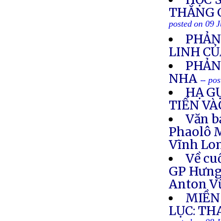
THẮNG 
posted on 09 J
PHẢN
LINH CỦ
PHẢN
NHA
-- po
HẠ G
TIẾN V
Văn b
Phaolô M
Vĩnh Lon
Về cu
GP Hưng 
Anton V
MIỀN
LỤC: TH