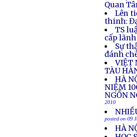
Quan Tâm
Lên t
thinh: Đ
TS lu
cấp lãnh
Sự th
đánh chế
VIỆT
TÀU HÀ
HÀ NỘ
NIỆM 1
NGỔN N
2010
NHIỀ
posted on 09 J
HÀ N
HỌC 