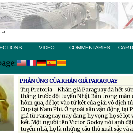
ated
ECTIONS
VIDEO
COMMENTARIES
CART
page:
PHẢN ỨNG CỦA KHÁN GIẢ PARAGUAY
Tin Pretoria - Khán giả Paraguay đã hết sứ
thắng trước đội tuyển Nhật Bản trong màn 
hôm qua, để lọt vào tứ kết của giải vô địch t
Cup tại Nam Phi. Ở ngoài sân vận động tại 
giả từ Paraguay nay đang hy vọng họ sẽ lọt 
kết. Một người tên Victor Godoy nói anh đặt
tuyển nhà, họ là những cầu thủ xuất sắc và 