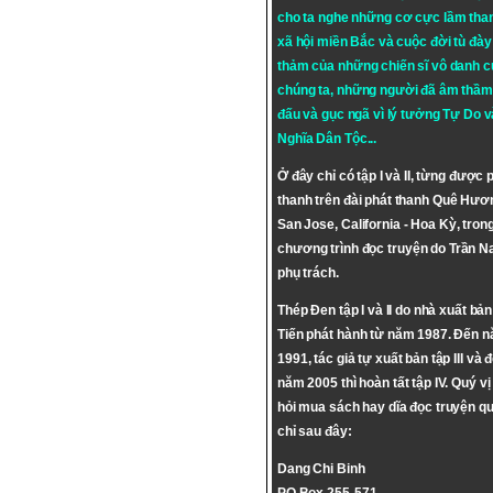
cho ta nghe những cơ cực lầm tha
xã hội miền Bắc và cuộc đời tù đày 
thảm của những chiến sĩ vô danh c
chúng ta, những người đã âm thầm
đấu và gục ngã vì lý tưởng
Tự Do
v
Nghĩa Dân Tộc
...
Ở đây chỉ có tập I và II, từng được 
thanh trên đài phát thanh Quê Hươ
San Jose, California - Hoa Kỳ, tron
chương trình đọc truyện do Trần 
phụ trách.
Thép Đen tập I và II do nhà xuất bả
Tiến phát hành từ năm 1987. Đến 
1991, tác giả tự xuất bản tập III và 
năm 2005 thì hoàn tất tập IV. Quý vị
hỏi mua sách hay dĩa đọc truyện qu
chỉ sau đây:
Dang Chi Binh