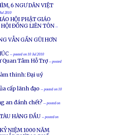
HÌM, 6 NGƯ DÂN VIỆT
 Jul 2010
IÁO HỘI PHẬT GIÁO
HỘI ĐỒNG LIÊN TÔN
--
NG VẪN GẦN GŨI HƠN
HÚC
-- posted on 10 Jul 2010
ự Quan Tâm Hỗ Trợ
-- posted
làm thinh: Đại uý
của cấp lãnh đạo
-- posted on 10
ng an đánh chết?
-- posted on
G TÀU HÀNG ĐẦU
-- posted on
 KỶ NIỆM 1000 NĂM