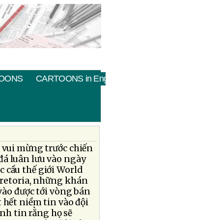
OONS
CARTOONS in English
c vui mừng trước chiến
đá luân lưu vào ngày
úc cầu thế giới World
Pretoria, những khán
vào được tới vòng bán
 hết niềm tin vào đội
anh tin rằng họ sẽ