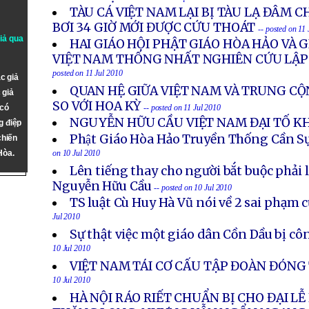
TÀU CÁ VIỆT NAM LẠI BỊ TÀU LẠ ĐÂM C
BƠI 34 GIỜ MỚI ĐƯỢC CỨU THOÁT
-- posted on 11
giả qua
HAI GIÁO HỘI PHẬT GIÁO HÒA HẢO VÀ G
VIỆT NAM THỐNG NHẤT NGHIÊN CỨU LẬP 
posted on 11 Jul 2010
c giả
QUAN HỆ GIỮA VIỆT NAM VÀ TRUNG CỘ
 giả
SO VỚI HOA KỲ
 có
-- posted on 11 Jul 2010
NGUYỄN HỮU CẦU VIỆT NAM ĐẠI TỐ K
g điệp
Phật Giáo Hòa Hảo Truyền Thống Cần S
chiến
Hòa.
on 10 Jul 2010
Lên tiếng thay cho người bắt buộc phải 
Nguyễn Hữu Cầu
-- posted on 10 Jul 2010
TS luật Cù Huy Hà Vũ nói về 2 sai phạm 
Jul 2010
Sự thật việc một giáo dân Cồn Dầu bị cô
10 Jul 2010
VIỆT NAM TÁI CƠ CẤU TẬP ĐOÀN ĐÓN
10 Jul 2010
HÀ NỘI RÁO RIẾT CHUẨN BỊ CHO ĐẠI LỄ