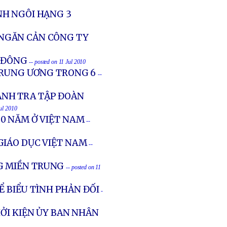
NH NGÔI HẠNG 3
 NGĂN CẢN CÔNG TY
N ĐÔNG
-- posted on 11 Jul 2010
 TRUNG ƯƠNG TRONG 6
--
ANH TRA TẬP ĐOÀN
Jul 2010
0 NĂM Ở VIỆT NAM
--
GIÁO DỤC VIỆT NAM
--
G MIỀN TRUNG
-- posted on 11
Ể BIỂU TÌNH PHẢN ĐỐI
-
HỞI KIỆN ỦY BAN NHÂN