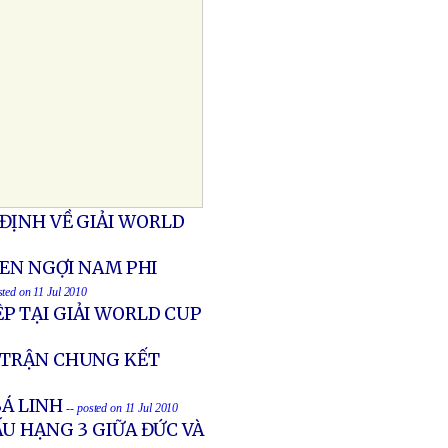
ĐỊNH VỀ GIẢI WORLD
HEN NGỢI NAM PHI
sted on 11 Jul 2010
P TẠI GIẢI WORLD CUP
N TRẬN CHUNG KẾT
BÁ LINH
-- posted on 11 Jul 2010
U HẠNG 3 GIỮA ĐỨC VÀ