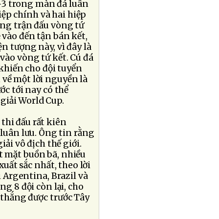
5-3 trong màn đá luân
iệp chính và hai hiệp
ong trận đấu vòng tứ
 vào đến tận bán kết,
ện tượng này, vì đây là
 vào vòng tứ kết. Cú đá
khiến cho đội tuyển
 về một lời nguyền là
ớc tới nay có thể
giải World Cup.
thi đấu rất kiên
uân lưu. Ông tin rằng
ải vô địch thế giới.
t mặt buồn bã, nhiều
xuất sắc nhất, theo lời
 Argentina, Brazil và
g 8 đội còn lại, cho
 thắng được trước Tây