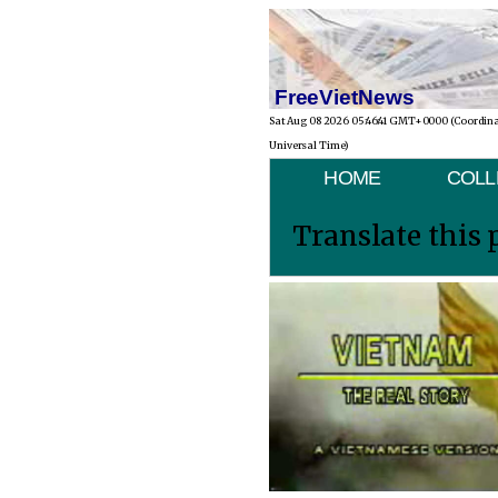
FreeVietNews
Sat Aug 08 2026 05:46:41 GMT+0000 (Coordin
Universal Time)
HOME
COLL
Translate this 