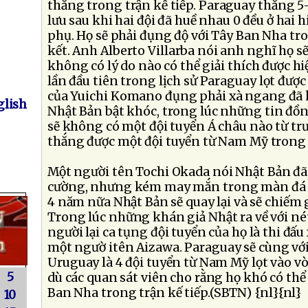
thắng trong trận kế tiếp. Paraguay thắng 
lưu sau khi hai đội đã huề nhau 0 đều ở hai h
phụ. Họ sẽ phải đụng độ với Tây Ban Nha tr
kết. Anh Alberto Villarba nói anh nghĩ họ sẽ
không có lý do nào có thể giải thích được hi
lần đầu tiên trong lịch sử Paraguay lọt được
của Yuichi Komano đụng phải xà ngang đã 
lish
Nhật Bản bật khóc, trong lúc những tin đồn
sẽ không có một đội tuyển Á châu nào từ trư
thắng được một đội tuyển từ Nam Mỹ trong 
Một người tên Tochi Okada nói Nhật Bản đã 
cường, nhưng kém may mắn trong màn đá l
4 năm nữa Nhật Bản sẽ quay lại và sẽ chiếm gi
Trong lúc những khán giả Nhật ra về với né
người lại ca tụng đội tuyển của họ là thi đấu 
một ngườ itên Aizawa. Paraguay sẽ cùng với
Uruguay là 4 đội tuyển từ Nam Mỹ lọt vào vòn
5
dù các quan sát viên cho rằng họ khó có thể
Ban Nha trong trận kế tiếp.(SBTN) {nl}{nl}
10