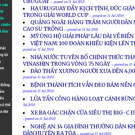
URUGUAY
-- posted on 11 Jul 2010
n của
HẠ URUGUAY ĐẦY KỊCH TÍNH, ĐỨC GIÀ
bi
TRONG GIẢI WORLD CUP
-- posted on 11 Jul 2010
ủa
QUẢNG NGÃI: HÀNG TRĂM NGƯỜI DÂN
 chiến
CAO SU TRỒNG
-- posted on 11 Jul 2010
à
Đại
MỸ ỦNG HỘ GIẢI PHÁP LÂU DÀI VỀ BIỂ
VIỆT NAM: 100 ĐOÀN KHIẾU KIỆN LÊN
phát
posted on 11 Jul 2010
ng từ
NHÀ NƯỚC TUYÊN BỐ CHÍNH THỨC TH
g
VINASHIN TRONG VÒNG 75 NGÀY
-- posted on 11 
Nam
ÐÀO THẤY XƯƠNG NGƯỜI XƯA ÐẾN 4,00
posted on 11 Jul 2010
BỆNH THÀNH TÍCH VẪN ĐEO BÁM NỀN 
n Đông
posted on 11 Jul 2010
năm
LỬA TẤN CÔNG HÀNG LOẠT CÁNH RỪN
đến
 có thể
Jul 2010
a địa
XE BA GÁC CHẶN CỬA SIÊU THỊ BIG-C Đ
- posted on 11 Jul 2010
NGHỆ AN: 14 GIA ĐÌNH THƯỜNG DÂN K
DÂN HUYỆN RA TÒA
-- posted on 11 Jul 2010