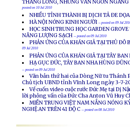
THĂNG LONG, NHƯNG VẪN NGỔN NGANG
posted on 10 Jul 2010
NHIỀU TỈNH THÀNH BỊ DỊCH TẢ ĐE DỌA
HÀ NỘI NÓNG KINH NGƯỜI
-- posted on 09 Jul 201
HỌC SINH TRUNG HỌC GARDEN GROVE 
NĂNG LƯỢNG SẠCH
-- posted on 09 Jul 2010
PHẢN ỨNG CỦA KHÁN GIẢ TẠI THỦ ĐÔ 
09 Jul 2010
PHẢN ỨNG CỦA KHÁN GIẢ TẠI TÂY BAN
HẠ GỤC ĐỨC, TÂY BAN NHA HÙNG DŨN
-- posted on 09 Jul 2010
Văn bản thứ hai của Dòng Nữ tu Thánh 
Chủ tịch UBND tỉnh Vĩnh Long ngày 3-7-2
Về cuốn video cuộc rước Ðức Mẹ tại Dị N
lời phỏng vấn của Ðức Cha Anton Vũ Huy 
MIỀN TRUNG VIỆT NAM NẮNG NÓNG KỶ
NGHỆ AN TRÊN 41 ĐỘ C
-- posted on 08 Jul 2010