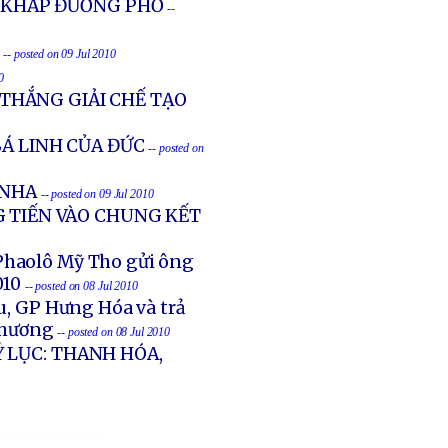
 KHẮP ĐƯỜNG PHỐ
--
-- posted on 09 Jul 2010
0
THẮNG GIẢI CHẾ TẠO
BÁ LINH CỦA ĐỨC
-- posted on
 NHA
-- posted on 09 Jul 2010
G TIẾN VÀO CHUNG KẾT
Phaolô Mỹ Tho gửi ông
010
-- posted on 08 Jul 2010
ậu, GP Hưng Hóa và trả
Chương
-- posted on 08 Jul 2010
 LỤC: THANH HÓA,