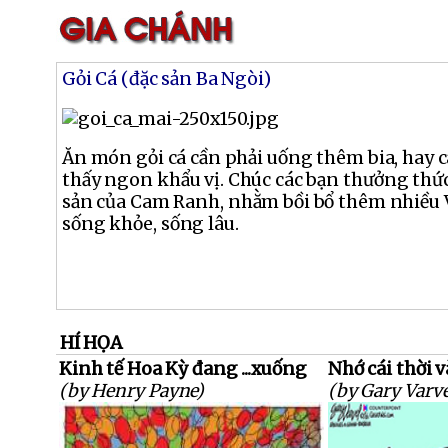
Gỏi Cá (đặc sản Ba Ngòi)
Ăn món gỏi cá cần phải uống thêm bia, hay c
thấy ngon khẩu vị. Chúc các bạn thưởng thức
sản của Cam Ranh, nhằm bồi bổ thêm nhiều 
sống khỏe, sống lâu.
HÍ HỌA
Kinh tế Hoa Kỳ đang ...xuống
Nhớ cái thời 
(by Henry Payne)
(by Gary Varve