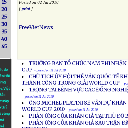
15
Posted on 02 Jul 2010
20
[
print
]
25
30
FreeVietNews
35
40
45
TRƯỞNG BAN TỔ CHỨC NAM PHI NHẬN 
CUP
nh
, do
-- posted on 11 Jul 2010
CHỦ TỊCH ỦY HỘI THẾ VẬN QUỐC TẾ K
iên Hồi
THÀNH CÔNG TRONG GIẢI WORLD CUP
hững
-- po
ực Việt
TRỌNG TÀI BÊNH VỰC CÁC ĐỒNG NGHIỆ
 Bắc
-- posted on 11 Jul 2010
ơi bày
ÔNG MICHEL PLATINI SẼ VẪN DỰ KHÁ
t trí
WORLD CUP 2010
-- posted on 11 Jul 2010
t vùng
PHẢN ỨNG CỦA KHÁN GIẢ TẠI THỦ ĐÔ 
 mà
PHẢN ỨNG CỦA KHÁN GIẢ SAU TRẬN ĐẤ
 kể