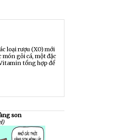
ác loại rượu (XO) mới
 món gỏi cá, một đặc
Vitamin tổng hợp để
vàng son
l)