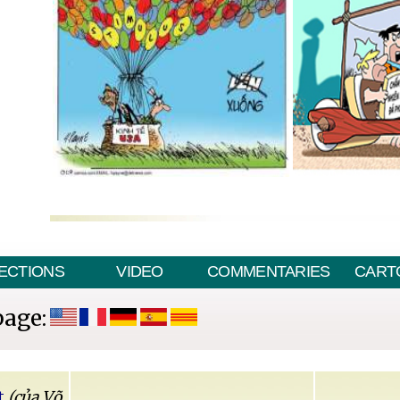
ECTIONS
VIDEO
COMMENTARIES
CART
page:
t
(của Võ