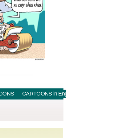
OONS
CARTOONS in English