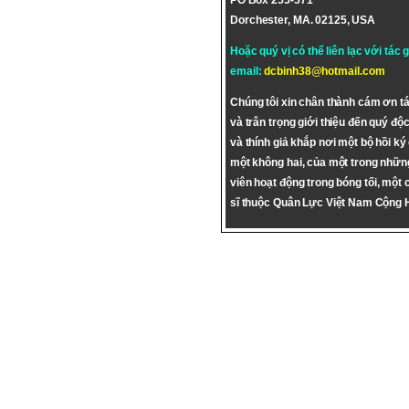
PO Box 255-571
Dorchester, MA. 02125, USA
Hoặc quý vị có thể liên lạc với tác 
email:
dcbinh38@hotmail.com
Chúng tôi xin chân thành cám ơn tá
và trân trọng giới thiệu đến quý độc
và thính giả khắp nơi một bộ hồi ký
một không hai, của một trong nhữn
viên hoạt động trong bóng tối, một 
sĩ thuộc Quân Lực Việt Nam Cộng 