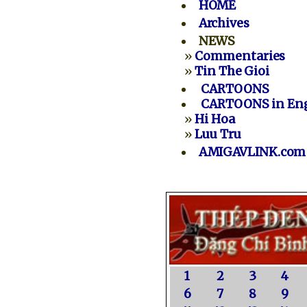
HOME
Archives
NEWS
»
Commentaries
»
Tin The Gioi
CARTOONS
CARTOONS in Eng
»
Hi Hoa
»
Luu Tru
AMIGAVLINK.com
1
2
3
4
6
7
8
9