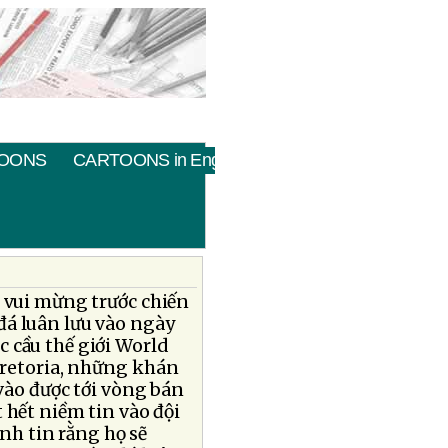
OONS
CARTOONS in English
c vui mừng trước chiến
đá luân lưu vào ngày
úc cầu thế giới World
Pretoria, những khán
vào được tới vòng bán
 hết niềm tin vào đội
anh tin rằng họ sẽ