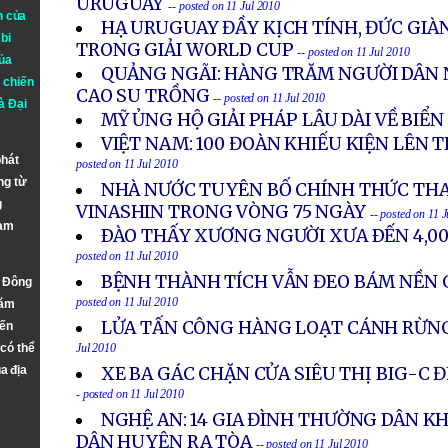
URUGUAY
-- posted on 11 Jul 2010
n của
HẠ URUGUAY ĐẦY KỊCH TÍNH, ĐỨC GIÀ
bi
TRONG GIẢI WORLD CUP
-- posted on 11 Jul 2010
ủa
QUẢNG NGÃI: HÀNG TRĂM NGƯỜI DÂN
 chiến
CAO SU TRỒNG
-- posted on 11 Jul 2010
à
Đại
MỸ ỦNG HỘ GIẢI PHÁP LÂU DÀI VỀ BIỂ
VIỆT NAM: 100 ĐOÀN KHIẾU KIỆN LÊN
phát
posted on 11 Jul 2010
ng từ
NHÀ NƯỚC TUYÊN BỐ CHÍNH THỨC TH
g
VINASHIN TRONG VÒNG 75 NGÀY
-- posted on 11 
Nam
ÐÀO THẤY XƯƠNG NGƯỜI XƯA ÐẾN 4,00
posted on 11 Jul 2010
BỆNH THÀNH TÍCH VẪN ĐEO BÁM NỀN 
n Đông
posted on 11 Jul 2010
năm
LỬA TẤN CÔNG HÀNG LOẠT CÁNH RỪN
đến
 có thể
Jul 2010
a địa
XE BA GÁC CHẶN CỬA SIÊU THỊ BIG-C Đ
- posted on 11 Jul 2010
NGHỆ AN: 14 GIA ĐÌNH THƯỜNG DÂN K
DÂN HUYỆN RA TÒA
-- posted on 11 Jul 2010