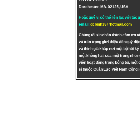
PO Box 255-571
Dorchester, MA. 02125, USA
Hoặc quý vị có thể liên lạc với tác 
email:
dcbinh38@hotmail.com
Chúng tôi xin chân thành cám ơn tá
và trân trọng giới thiệu đến quý độc
và thính giả khắp nơi một bộ hồi ký
một không hai, của một trong nhữn
viên hoạt động trong bóng tối, một 
sĩ thuộc Quân Lực Việt Nam Cộng 