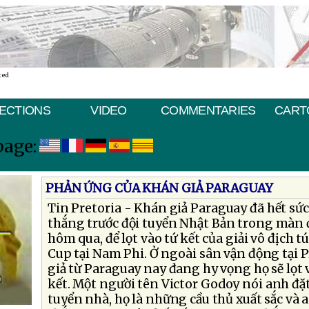
ted
ECTIONS
VIDEO
COMMENTARIES
CART
page:
PHẢN ỨNG CỦA KHÁN GIẢ PARAGUAY
Tin Pretoria - Khán giả Paraguay đã hết sứ
thắng trước đội tuyển Nhật Bản trong màn 
hôm qua, để lọt vào tứ kết của giải vô địch t
Cup tại Nam Phi. Ở ngoài sân vận động tại 
giả từ Paraguay nay đang hy vọng họ sẽ lọt 
kết. Một người tên Victor Godoy nói anh đặt
tuyển nhà, họ là những cầu thủ xuất sắc và 