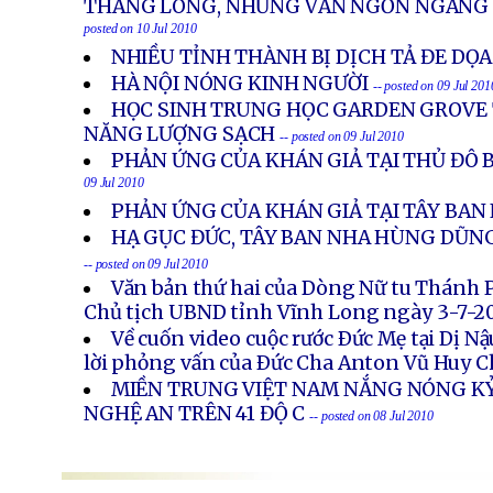
THĂNG LONG, NHƯNG VẪN NGỔN NGANG
posted on 10 Jul 2010
NHIỀU TỈNH THÀNH BỊ DỊCH TẢ ĐE DỌA
HÀ NỘI NÓNG KINH NGƯỜI
-- posted on 09 Jul 201
HỌC SINH TRUNG HỌC GARDEN GROVE 
NĂNG LƯỢNG SẠCH
-- posted on 09 Jul 2010
PHẢN ỨNG CỦA KHÁN GIẢ TẠI THỦ ĐÔ 
09 Jul 2010
PHẢN ỨNG CỦA KHÁN GIẢ TẠI TÂY BAN
HẠ GỤC ĐỨC, TÂY BAN NHA HÙNG DŨN
-- posted on 09 Jul 2010
Văn bản thứ hai của Dòng Nữ tu Thánh 
Chủ tịch UBND tỉnh Vĩnh Long ngày 3-7-2
Về cuốn video cuộc rước Ðức Mẹ tại Dị N
lời phỏng vấn của Ðức Cha Anton Vũ Huy 
MIỀN TRUNG VIỆT NAM NẮNG NÓNG KỶ
NGHỆ AN TRÊN 41 ĐỘ C
-- posted on 08 Jul 2010