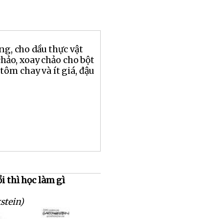
ng, cho dầu thực vật
chảo, xoay chảo cho bột
 tôm chay và ít giá, đậu
i thì học làm gì
stein)