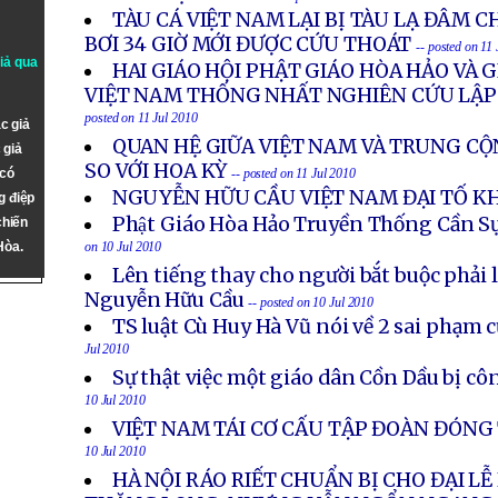
TÀU CÁ VIỆT NAM LẠI BỊ TÀU LẠ ĐÂM C
BƠI 34 GIỜ MỚI ĐƯỢC CỨU THOÁT
-- posted on 11
giả qua
HAI GIÁO HỘI PHẬT GIÁO HÒA HẢO VÀ G
VIỆT NAM THỐNG NHẤT NGHIÊN CỨU LẬP 
posted on 11 Jul 2010
c giả
QUAN HỆ GIỮA VIỆT NAM VÀ TRUNG CỘ
 giả
SO VỚI HOA KỲ
 có
-- posted on 11 Jul 2010
NGUYỄN HỮU CẦU VIỆT NAM ĐẠI TỐ K
g điệp
Phật Giáo Hòa Hảo Truyền Thống Cần S
chiến
Hòa.
on 10 Jul 2010
Lên tiếng thay cho người bắt buộc phải 
Nguyễn Hữu Cầu
-- posted on 10 Jul 2010
TS luật Cù Huy Hà Vũ nói về 2 sai phạm 
Jul 2010
Sự thật việc một giáo dân Cồn Dầu bị cô
10 Jul 2010
VIỆT NAM TÁI CƠ CẤU TẬP ĐOÀN ĐÓN
10 Jul 2010
HÀ NỘI RÁO RIẾT CHUẨN BỊ CHO ĐẠI LỄ