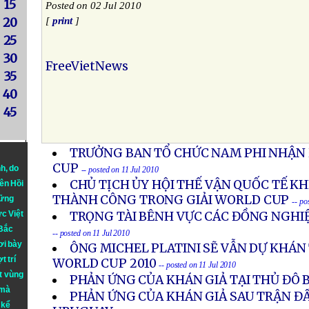
15
Posted on 02 Jul 2010
20
[
print
]
25
30
FreeVietNews
35
40
45
TRƯỞNG BAN TỔ CHỨC NAM PHI NHẬN 
CUP
nh
, do
-- posted on 11 Jul 2010
CHỦ TỊCH ỦY HỘI THẾ VẬN QUỐC TẾ K
iên Hồi
THÀNH CÔNG TRONG GIẢI WORLD CUP
hững
-- po
ực Việt
TRỌNG TÀI BÊNH VỰC CÁC ĐỒNG NGHIỆ
 Bắc
-- posted on 11 Jul 2010
ơi bày
ÔNG MICHEL PLATINI SẼ VẪN DỰ KHÁ
t trí
WORLD CUP 2010
-- posted on 11 Jul 2010
t vùng
PHẢN ỨNG CỦA KHÁN GIẢ TẠI THỦ ĐÔ 
 mà
PHẢN ỨNG CỦA KHÁN GIẢ SAU TRẬN ĐẤ
 kể