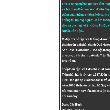
cho ta nghe những cơ cực lầm tha
xã hội miền Bắc và cuộc đời tù đày 
thảm của những chiến sĩ vô danh c
chúng ta, những người đã âm thầm
đấu và gục ngã vì lý tưởng
Tự Do
v
Nghĩa Dân Tộc
...
Ở đây chỉ có tập I và II, từng được 
thanh trên đài phát thanh Quê Hươ
San Jose, California - Hoa Kỳ, tron
chương trình đọc truyện do Trần 
phụ trách.
Thép Đen tập I và II do nhà xuất bả
Tiến phát hành từ năm 1987. Đến 
1991, tác giả tự xuất bản tập III và 
năm 2005 thì hoàn tất tập IV. Quý vị
hỏi mua sách hay dĩa đọc truyện qu
chỉ sau đây:
Dang Chi Binh