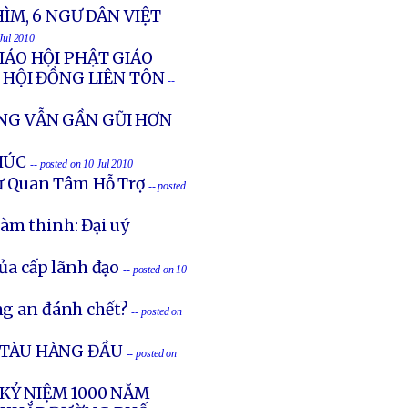
HÌM, 6 NGƯ DÂN VIỆT
 Jul 2010
IÁO HỘI PHẬT GIÁO
HỘI ĐỒNG LIÊN TÔN
--
NG VẪN GẦN GŨI HƠN
HÚC
-- posted on 10 Jul 2010
ự Quan Tâm Hỗ Trợ
-- posted
làm thinh: Đại uý
của cấp lãnh đạo
-- posted on 10
ng an đánh chết?
-- posted on
G TÀU HÀNG ĐẦU
-- posted on
 KỶ NIỆM 1000 NĂM