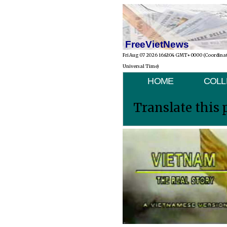
FreeVietNews
Fri Aug 07 2026 16:43:04 GMT+0000 (Coordina
Universal Time)
HOME
COLL
Translate this 