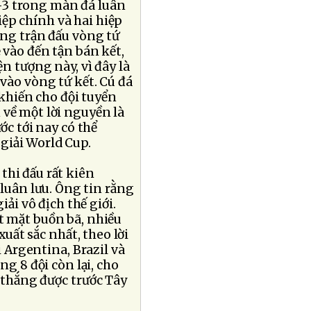
5-3 trong màn đá luân
iệp chính và hai hiệp
ong trận đấu vòng tứ
 vào đến tận bán kết,
ện tượng này, vì đây là
 vào vòng tứ kết. Cú đá
khiến cho đội tuyển
 về một lời nguyền là
ớc tới nay có thể
giải World Cup.
thi đấu rất kiên
uân lưu. Ông tin rằng
ải vô địch thế giới.
t mặt buồn bã, nhiều
xuất sắc nhất, theo lời
 Argentina, Brazil và
g 8 đội còn lại, cho
 thắng được trước Tây