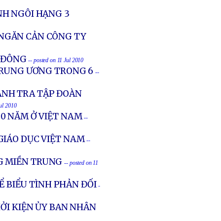
NH NGÔI HẠNG 3
 NGĂN CẢN CÔNG TY
N ĐÔNG
-- posted on 11 Jul 2010
 TRUNG ƯƠNG TRONG 6
--
ANH TRA TẬP ĐOÀN
Jul 2010
0 NĂM Ở VIỆT NAM
--
GIÁO DỤC VIỆT NAM
--
G MIỀN TRUNG
-- posted on 11
Ể BIỂU TÌNH PHẢN ĐỐI
-
HỞI KIỆN ỦY BAN NHÂN