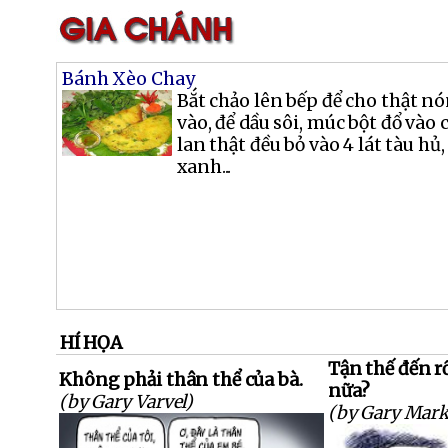
Bánh Xèo Chay
Bắt chảo lên bếp để cho thật nó
vào, để dầu sôi, múc bột đổ vào 
lan thật đều bỏ vào 4 lát tàu hủ,
xanh...
HÍ HỌA
Tận thế đến rồ
Không phải thân thể của bà.
nữa?
(by Gary Varvel)
(by Gary Mark