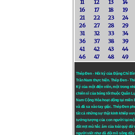
11
12
13
14
16
17
18
19
21
22
23
24
26
27
28
29
31
32
33
34
36
37
38
39
41
42
43
44
46
47
48
49
Thép Đen - Hồi ký của Đặng Chí Bì
Trần Nam thực hiện.
Thép Đen
- Th
Ký của một điện viên, một trong n
chiến sĩ của bóng tối thuộc Quân L
Nam Cộng Hòa hoạt động tại miền
và đã sa vào tay giặc. Thép Đen ph
tất cả những sự thật kinh khiếp vượ
tưởng tượng của con người tại mộ
đất mịt mù hắc ám của loài quỷ dữ
người viết như đã đội mồ sống dậy