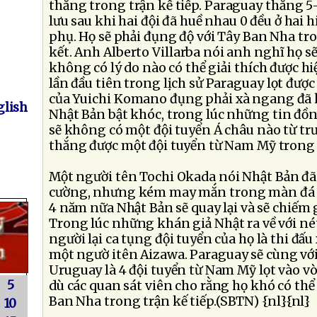
thắng trong trận kế tiếp. Paraguay thắng 
lưu sau khi hai đội đã huề nhau 0 đều ở hai h
phụ. Họ sẽ phải đụng độ với Tây Ban Nha tr
kết. Anh Alberto Villarba nói anh nghĩ họ sẽ
không có lý do nào có thể giải thích được hi
lần đầu tiên trong lịch sử Paraguay lọt được
của Yuichi Komano đụng phải xà ngang đã 
lish
Nhật Bản bật khóc, trong lúc những tin đồn
sẽ không có một đội tuyển Á châu nào từ trư
thắng được một đội tuyển từ Nam Mỹ trong 
Một người tên Tochi Okada nói Nhật Bản đã 
cường, nhưng kém may mắn trong màn đá l
4 năm nữa Nhật Bản sẽ quay lại và sẽ chiếm gi
Trong lúc những khán giả Nhật ra về với né
người lại ca tụng đội tuyển của họ là thi đấu 
một ngườ itên Aizawa. Paraguay sẽ cùng với
Uruguay là 4 đội tuyển từ Nam Mỹ lọt vào vòn
5
dù các quan sát viên cho rằng họ khó có thể
Ban Nha trong trận kế tiếp.(SBTN) {nl}{nl}
10