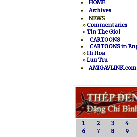
HOME
Archives
NEWS
»
Commentaries
»
Tin The Gioi
CARTOONS
CARTOONS in Eng
»
Hi Hoa
»
Luu Tru
AMIGAVLINK.com
1
2
3
4
6
7
8
9