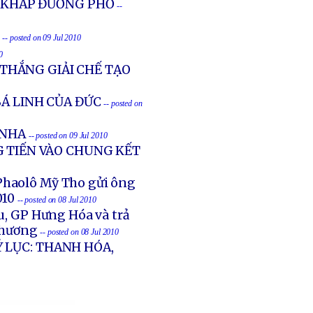
 KHẮP ĐƯỜNG PHỐ
--
-- posted on 09 Jul 2010
0
THẮNG GIẢI CHẾ TẠO
BÁ LINH CỦA ĐỨC
-- posted on
 NHA
-- posted on 09 Jul 2010
G TIẾN VÀO CHUNG KẾT
Phaolô Mỹ Tho gửi ông
010
-- posted on 08 Jul 2010
ậu, GP Hưng Hóa và trả
Chương
-- posted on 08 Jul 2010
 LỤC: THANH HÓA,