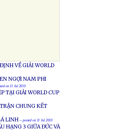
ĐỊNH VỀ GIẢI WORLD
HEN NGỢI NAM PHI
sted on 11 Jul 2010
P TẠI GIẢI WORLD CUP
N TRẬN CHUNG KẾT
BÁ LINH
-- posted on 11 Jul 2010
U HẠNG 3 GIỮA ĐỨC VÀ