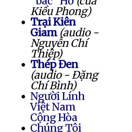
"bác" Hồ
(của
Kiều Phong)
Trại Kiên
Giam
(audio -
Nguyễn Chí
Thiệp)
Thép Đen
(audio - Đặng
Chí Bình)
Người Lính
Việt Nam
Cộng Hòa
Chúng Tôi