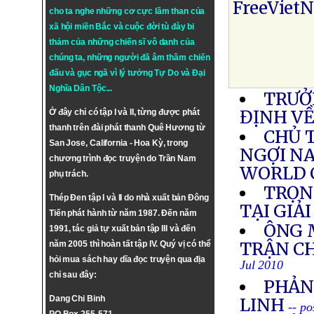
FreeViet
cho ta nghe những cơ cực lầm than của
xã hội miền Bắc và cuộc đời tù đày bi
thảm của những chiến sĩ vô danh của
chúng ta, những người đã âm thầm chiến
đấu và gục ngã vì lý tưởng
Tự Do
và
Đại
Nghĩa Dân Tộc
...
TRƯỞ
ĐỊNH VỀ
Ở đây chỉ có tập I và II, từng được phát
thanh trên đài phát thanh Quê Hương từ
CHỦ 
San Jose, California - Hoa Kỳ, trong
NGỢI N
chương trình đọc truyện do Trần Nam
WORLD 
phụ trách.
TRỌN
Thép Đen tập I và II do nhà xuất bản Đông
TẠI GIẢ
Tiến phát hành từ năm 1987. Đến năm
ÔNG 
1991, tác giả tự xuất bản tập III và đến
TRẬN C
năm 2005 thì hoàn tất tập IV. Quý vị có thể
hỏi mua sách hay dĩa đọc truyện qua địa
Jul 2010
chỉ sau đây:
PHẢN
Dang Chi Binh
LINH
-- po