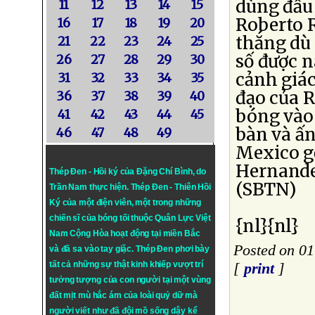
dùng đầu 
11
12
13
14
15
Roberto 
16
17
18
19
20
thắng dù 
21
22
23
24
25
số được 
26
27
28
29
30
cảnh giác
31
32
33
34
35
đạo của R
36
37
38
39
40
bóng vào 
41
42
43
44
45
bàn và ấn
46
47
48
49
Mexico gỡ
Hernandez
Thép Đen - Hồi ký của Đặng Chí Bình
, do
(SBTN)
Trần Nam thực hiện.
Thép Đen
- Thiên Hồi
Ký của một điện viên, một trong những
chiến sĩ của bóng tối thuộc Quân Lực Việt
{nl}{nl}
Nam Cộng Hòa hoạt động tại miền Bắc
Posted on 01
và đã sa vào tay giặc. Thép Đen phơi bày
tất cả những sự thật kinh khiếp vượt trí
[
print
]
tưởng tượng của con người tại một vùng
đất mịt mù hắc ám của loài quỷ dữ mà
người viết như đã đội mồ sống dậy kể