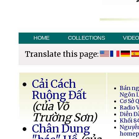
HOME
COLLECTIONS
VIDE
Translate this page:
Cải Cách
Bán ng
Ruộng Đất
Ngôn 
Cơ Sở 
(của Võ
Radio 
Trường Sơn)
Diễn Đ
Khối 8
Chân Dung
Nguyễ
homep