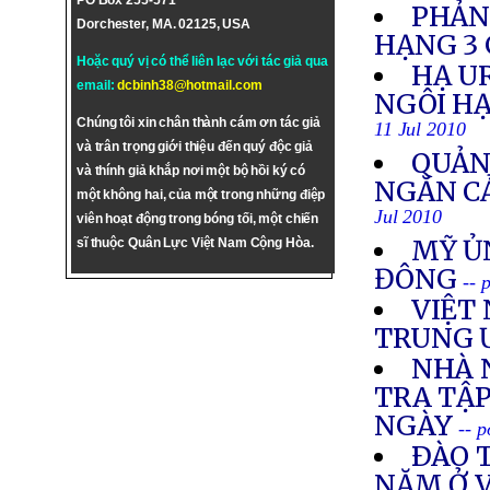
PO Box 255-571
PHẢN
Dorchester, MA. 02125, USA
HẠNG 3 
Hoặc quý vị có thể liên lạc với tác giả qua
HẠ U
email:
dcbinh38@hotmail.com
NGÔI HẠ
Chúng tôi xin chân thành cám ơn tác giả
11 Jul 2010
và trân trọng giới thiệu đến quý độc giả
QUẢN
và thính giả khắp nơi một bộ hồi ký có
NGĂN C
một không hai, của một trong những điệp
Jul 2010
viên hoạt động trong bóng tối, một chiến
MỸ ỦN
sĩ thuộc Quân Lực Việt Nam Cộng Hòa.
ĐÔNG
-- 
VIỆT 
TRUNG 
NHÀ 
TRA TẬ
NGÀY
-- 
ÐÀO 
NĂM Ở 