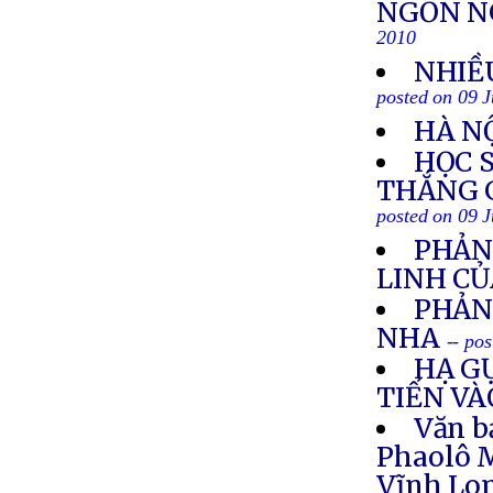
NGỔN N
2010
NHIỀ
posted on 09 J
HÀ N
HỌC 
THẮNG 
posted on 09 J
PHẢN
LINH CỦ
PHẢN
NHA
-- po
HẠ G
TIẾN V
Văn b
Phaolô M
Vĩnh Lon