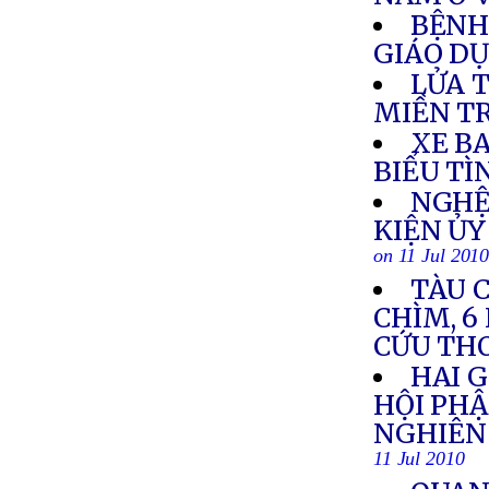
BỆNH
GIÁO D
LỬA 
MIỀN T
XE BA
BIỂU TÌ
NGHỆ
KIỆN Ủ
on 11 Jul 201
TÀU C
CHÌM, 6
CỨU TH
HAI G
HỘI PH
NGHIÊN 
11 Jul 2010