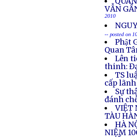
QUAN
VẪN GẦN
2010
NGUY
-- posted on 1
Phật 
Quan Tâm
Lên t
thinh: Đ
TS lu
cấp lãnh
Sự th
đánh chế
VIỆT
TÀU HÀ
HÀ NỘ
NIỆM 1