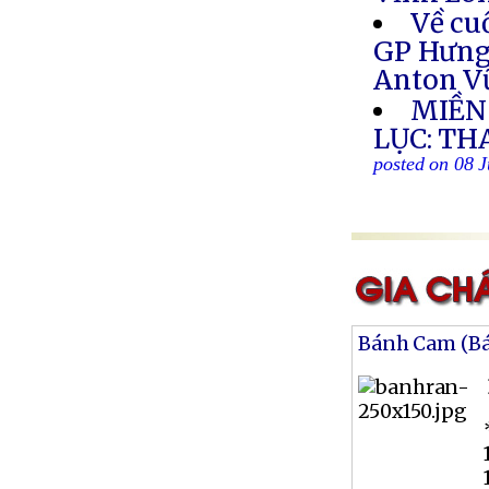
Về cu
GP Hưng 
Anton V
MIỀN
LỤC: TH
posted on 08 J
Bánh Cam (B