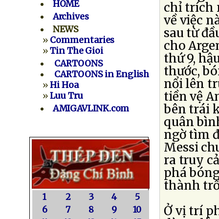
HOME
chỉ trích
Archives
về việc 
NEWS
sau từ đầ
»
Commentaries
cho Argen
»
Tin The Gioi
thứ 9, hậ
CARTOONS
thước, bó
CARTOONS in English
nổi lên t
»
Hi Hoa
tiền vệ A
»
Luu Tru
bên trái 
AMIGAVLINK.com
quân bình
ngờ tìm đ
Messi chu
ra truy c
phá bóng 
thành tr
1
2
3
4
5
Ở vị trí 
6
7
8
9
10