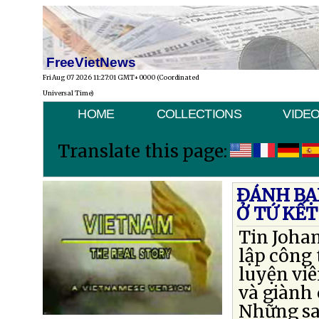
FreeVietNews
Fri Aug 07 2026 11:27:01 GMT+0000 (Coordinated
Universal Time)
HOME
COLLECTIONS
VIDE
Translate this page:
ÐÁNH BẠ
Ở TỨ KẾT
Tin Joha
lập công 
luyện vi
và giành 
Những sai