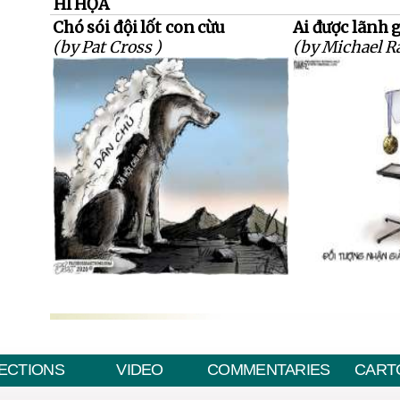
HÍ HỌA
Chó sói đội lốt con cừu
Ai được lãnh 
(by Pat Cross )
(by Michael R
ECTIONS
VIDEO
COMMENTARIES
CART