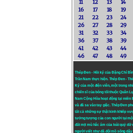
11
12
13
14
16
17
18
19
21
22
23
24
26
27
28
29
31
32
33
34
36
37
38
39
41
42
43
44
46
47
48
49
Thép Đen - Hồi ký của Đặng Chí Bì
Trần Nam thực hiện.
Thép Đen
- Th
Ký của một điện viên, một trong n
chiến sĩ của bóng tối thuộc Quân L
Nam Cộng Hòa hoạt động tại miền
và đã sa vào tay giặc. Thép Đen ph
tất cả những sự thật kinh khiếp vượ
tưởng tượng của con người tại mộ
đất mịt mù hắc ám của loài quỷ dữ
người viết như đã đội mồ sống dậy