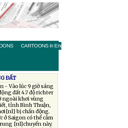
OONS
CARTOONS in English
NG ÐẤT
n - Vào lúc 9 giờ sáng
ộng đất 4.7 độ richter
 ở ngoài khơi vùng
ết, tỉnh Bình Thuận,
ơi{nl} bị chấn động.
c ở Saigon có thể cảm
 rung {nl}chuyển này.