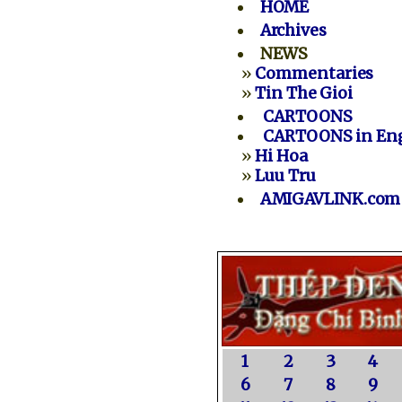
HOME
Archives
NEWS
»
Commentaries
»
Tin The Gioi
CARTOONS
CARTOONS in Eng
»
Hi Hoa
»
Luu Tru
AMIGAVLINK.com
1
2
3
4
6
7
8
9