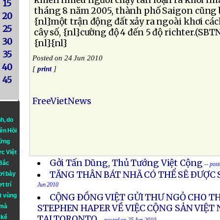
khiến nhiều người chạy tán loạn ra khỏi nhà
15
tháng 8 năm 2005, thành phố Saigon cũng bị
20
{nl}một trận động đất xảy ra ngoài khơi cá
25
cây số, {nl}cường độ 4 đến 5 độ richter.(SBT
30
{nl}{nl}
35
Posted on 24 Jun 2010
40
[
print
]
45
FreeVietNews
nh
, do
iên Hồi
hững
ực Việt
Gởi Tấn Dũng, Thủ Tướng Việt Cộng
 Bắc
-- pos
TĂNG THÂN BÁT NHÃ CÓ THỂ SẼ ÐƯỢC 
ơi bày
t trí
Jun 2010
t vùng
CỘNG ÐỒNG VIỆT GỬI THƯ NGỎ CHO T
 mà
STEPHEN HAPER VỀ VIỆC CỘNG SẢN VIỆT 
 kể
TẠI TORONTO