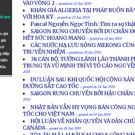
VÀO VÒNG 2
-- posted on 25 Jun 2010
KHÁN GIẢ ALGERIA TẠI PHÁP BUỒN BÃ
VỚI HOA KỲ
giả qua
-- posted on 25 Jun 2010
Pascal Nguyễn Ngọc Tỉnh: Tìm ra sự thật
SAIGON RUNG CHUYỂN BỞI DƯ CHẤN Đ
c giả
HẾT SỨC HOANG MANG
-- posted on 24 Jun 2010
 giả
CÁC NƯỚC HẠ LƯU SÔNG MEKONG CÙ
 có
TRUYỀN NHIỄM
-- posted on 24 Jun 2010
g điệp
38 CÁN BỘ, TƯỚNG LÃNH LÃO THÀNH P
chiến
TRUNG TÁ VŨ MINH TRÍ VÌ TỐ CÁO NGUYỄ
Hòa.
2010
DƯ LUẬN SAU KHI QUỐC HỘI CỘNG SẢN
ĐƯỜNG SẮT CAO TỐC
-- posted on 24 Jun 2010
SAIGON RUNG CHUYỂN BỞI HẬU CHẤN
2010
NHẬT BẢN VẪN HY VỌNG BÁN CÔNG N
TỐC CHO VIỆT NAM
-- posted on 24 Jun 2010
HỘI LUẬN VỀ NHÂN QUYỀN VÀ DÂN CHỦ
CANADA
-- posted on 24 Jun 2010