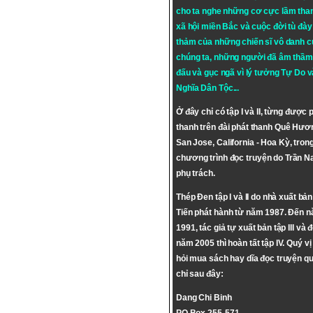
cho ta nghe những cơ cực lầm tha
xã hội miền Bắc và cuộc đời tù đày 
thảm của những chiến sĩ vô danh c
chúng ta, những người đã âm thầm
đấu và gục ngã vì lý tưởng
Tự Do
v
Nghĩa Dân Tộc
...
Ở đây chỉ có tập I và II, từng được 
thanh trên đài phát thanh Quê Hươ
San Jose, California - Hoa Kỳ, tron
chương trình đọc truyện do Trần 
phụ trách.
Thép Đen tập I và II do nhà xuất bả
Tiến phát hành từ năm 1987. Đến 
1991, tác giả tự xuất bản tập III và 
năm 2005 thì hoàn tất tập IV. Quý vị
hỏi mua sách hay dĩa đọc truyện qu
chỉ sau đây:
Dang Chi Binh