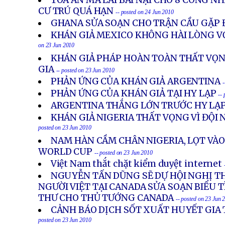
TÒA ÁN MÃ LAI BÃI NẠI CHO 8 CÔNG NH
CƯ TRÚ QUÁ HẠN
-- posted on 24 Jun 2010
GHANA SỬA SOẠN CHO TRẬN CẦU GẶP 
KHÁN GIẢ MEXICO KHÔNG HÀI LÒNG V
on 23 Jun 2010
KHÁN GIẢ PHÁP HOÀN TOÀN THẤT VỌN
GIA
-- posted on 23 Jun 2010
PHẢN ỨNG CỦA KHÁN GIẢ ARGENTINA
-
PHẢN ỨNG CỦA KHÁN GIẢ TẠI HY LẠP
--
ARGENTINA THẮNG LỚN TRƯỚC HY LẠ
KHÁN GIẢ NIGERIA THẤT VỌNG VÌ ĐỘI N
posted on 23 Jun 2010
NAM HÀN CẦM CHÂN NIGERIA, LỌT VÀO 
WORLD CUP
-- posted on 23 Jun 2010
Việt Nam thắt chặt kiểm duyệt internet
NGUYỄN TẤN DŨNG SẼ DỰ HỘI NGHỊ T
NGƯỜI VIỆT TẠI CANADA SỬA SOẠN BIỂU TÌ
THƯ CHO THỦ TƯỚNG CANADA
-- posted on 23 Jun 
CẢNH BÁO DỊCH SỐT XUẤT HUYẾT GIA
posted on 23 Jun 2010