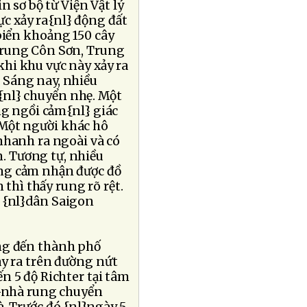
n sơ bộ từ Viện Vật lý
ực xảy ra{nl} động đất
biển khoảng 150 cây
 Trung Côn Sơn, Trung
hi khu vực này xảy ra
 Sáng nay, nhiều
{nl} chuyển nhẹ. Một
ng ngồi cảm{nl} giác
 Một người khác hô
nhanh ra ngoài và có
. Tương tự, nhiều
ũng cảm nhận được đồ
 thì thấy rung rõ rệt.
i {nl}dân Saigon
ng đến thành phố
ảy ra trên đường nứt
n 5 độ Richter tại tâm
l}nhà rung chuyển