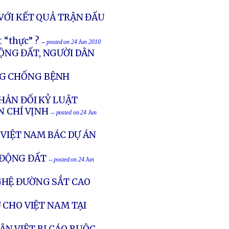
 VỚI KẾT QUẢ TRẬN ĐẤU
 “thực” ?
-- posted on 24 Jun 2010
ỘNG ĐẤT, NGƯỜI DÂN
NG CHỐNG BỆNH
HẢN ĐỐI KỶ LUẬT
N CHÍ VỊNH
-- posted on 24 Jun
 VIỆT NAM BÁC DỰ ÁN
 ĐỘNG ĐẤT
-- posted on 24 Jun
GHỆ ĐƯỜNG SẮT CAO
 CHO VIỆT NAM TẠI