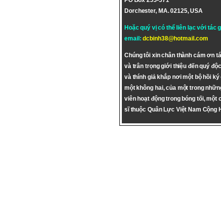
PO Box 255-571
Dorchester, MA. 02125, USA
Hoặc quý vị có thể liên lạc với tác 
email:
dcbinh38@hotmail.com
Chúng tôi xin chân thành cám ơn tá
và trân trọng giới thiệu đến quý độc
và thính giả khắp nơi một bộ hồi ký
một không hai, của một trong nhữn
viên hoạt động trong bóng tối, một 
sĩ thuộc Quân Lực Việt Nam Cộng 