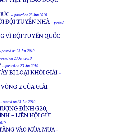
ÂN VIỆT BỊ CÁO BUỘC
ĐỨC
-- posted on 23 Jun 2010
ỚI ĐỘI TUYỂN NHÀ
-- posted
G VÌ ĐỘI TUYỂN QUỐC
- posted on 23 Jun 2010
 posted on 23 Jun 2010
P
-- posted on 23 Jun 2010
ÀY BỊ LOẠI KHỎI GIẢI
--
VÒNG 2 CỦA GIẢI
-- posted on 23 Jun 2010
HƯỢNG ÐỈNH G20,
NH - LIÊN HỘI GỬI
2010
 TĂNG VÀO MÙA MƯA
--