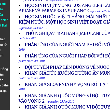
-- posted on 25 Jun 2010
n của
HỌC SINH VIỆT VÙNG LOS ANGELES L
bi
APIASF VÀ FARMERS INSURANCE
-- posted on 25 
ủa
HỌC SINH GỐC VIỆT THẮNG GIẢI NHẤT T
 chiến
KIỆM NƯỚC, MỘT HỌC SINH VIỆT ĐOẠT GIẢ
à
Đại
-- posted on 25 Jun 2010
THỬ NGHIỆM TRÁI BANH JABULANI CỦA
on 25 Jun 2010
phát
PHẢN ỨNG CỦA NGƯỜI NAM PHI ĐỐI VỚ
ng từ
2010
g
PHẢN ỨNG CỦA NGƯỜI PHÁP ĐỐI VỚI Đ
Nam
posted on 25 Jun 2010
ĐỘI TUYỂN PHÁP LÊN ĐƯỜNG VỀ NƯỚC
n Đông
KHÁN GIẢ ĐỨC XUỐNG ĐƯỜNG ĂN MỪN
năm
posted on 25 Jun 2010
đến
KHÁN GIẢ SLOVENIA HY VỌNG RỒI LẠI
 có thể
2010
a địa
KHÁN GIẢ ANH QUỐC MỪNG VÌ ĐỘI TUY
VÀO VÒNG 2
-- posted on 25 Jun 2010
KHÁN GIẢ ANH QUỐC MỪNG VÌ ĐỘI TUY