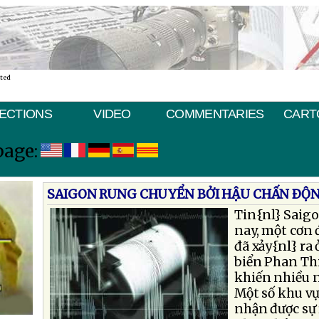
ated
ECTIONS
VIDEO
COMMENTARIES
CART
page:
SAIGON RUNG CHUYỂN BỞI HẬU CHẤN ÐỘ
Tin{nl} Saigo
nay, một cơn đ
đã xảy{nl} ra
biển Phan Thi
khiến nhiều n
Một số khu vự
nhận được sự