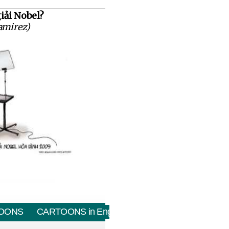
giải Nobel?
amirez)
OONS
CARTOONS in English