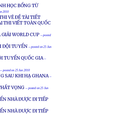
ÃNH HỌC BỔNG TỪ
Jun 2010
HI VẼ ĐỀ TÀI TIẾT
I THI VIẾT TOÀN QUỐC
 GIẢI WORLD CUP
-- posted
I ĐỘI TUYỂN
-- posted on 25 Jun
ỘI TUYỂN QUỐC GIA
--
-- posted on 25 Jun 2010
G SAU KHI HẠ GHANA
--
 THẤT VỌNG
-- posted on 25 Jun
ỂN NHÀ ĐƯỢC ĐI TIẾP
ỂN NHÀ ĐƯỢC ĐI TIẾP