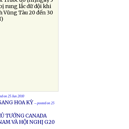
. Trước đó {nl}ngày 5
 rung lắc dữ dội khi
ch Vũng Tàu 20 đến 30
N)
ted on 25 Jun 2010
SANG HOA KỲ
-- posted on 25
HỦ TƯỚNG CANADA
NAM VÀ HỘI NGHỊ G20