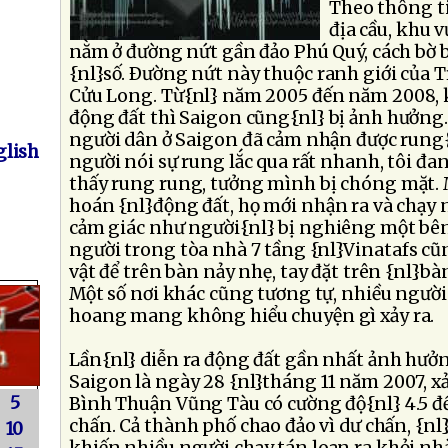
Theo thông ti
địa cầu, khu v
nằm ở đường nứt gần đảo Phú Quý, cách bờ 
{nl}số. Ðường nứt này thuộc ranh giới của
Cửu Long. Từ{nl} năm 2005 đến năm 2008, k
động đất thì Saigon cũng{nl} bị ảnh hưởng.
người dân ở Saigon đã cảm nhận được rung
lish
người nói sự rung lắc qua rất nhanh, tôi đa
thấy rung rung, tưởng mình bị chóng mặt.
hoán {nl}động đất, họ mới nhận ra và chạy 
cảm giác như người{nl} bị nghiêng một bên
người trong tòa nhà 7 tầng {nl}Vinatafs c
vật để trên bàn nảy nhẹ, tay đặt trên {nl}bàn
Một số nơi khác cũng tương tự, nhiều ngườ
hoang mang không hiểu chuyện gì xảy ra.
Lần{nl} diễn ra động đất gần nhất ảnh hưở
Saigon là ngày 28 {nl}tháng 11 năm 2007, x
5
Bình Thuận Vũng Tàu có cường độ{nl} 4.5 đế
chấn. Cả thành phố chao đảo vì dư chấn, {n
10