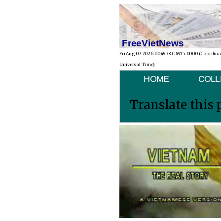
FreeVietNews
Fri Aug 07 2026 00:45:38 GMT+0000 (Coordin
Universal Time)
HOME
COLL
Translate this 