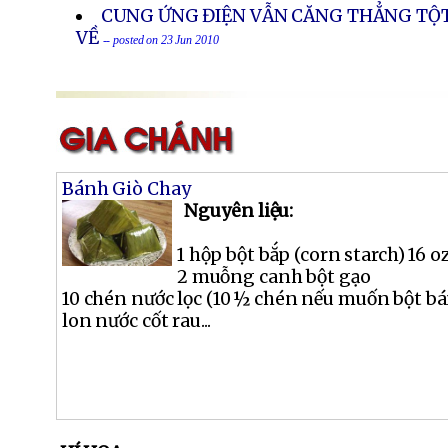
CUNG ỨNG ĐIỆN VẪN CĂNG THẲNG TỘ
VỀ
-- posted on 23 Jun 2010
Bánh Giò Chay
Nguyên liệu:
1 hộp bột bắp (corn starch) 16 oz
2 muỗng canh bột gạo
10 chén nước lọc (10 ½ chén nếu muốn bột b
lon nước cốt rau...