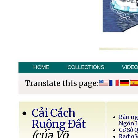
HOME
COLLECTIONS
VIDE
Translate this page:
Cải Cách
Bán ng
Ruộng Đất
Ngôn 
Cơ Sở 
(của Võ
Radio 