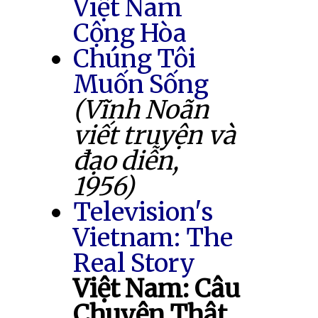
Việt Nam
Cộng Hòa
Chúng Tôi
Muốn Sống
(Vĩnh Noãn
viết truyện và
đạo diễn,
1956)
Television's
Vietnam: The
Real Story
Việt Nam: Câu
Chuyện Thật