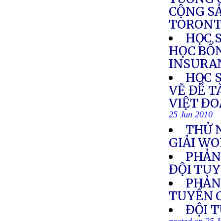
CỘNG SẢ
TORON
HỌC 
HỌC BỔN
INSURA
HỌC 
VẼ ĐỀ T
VIỆT ĐO
25 Jun 2010
THỬ 
GIẢI WO
PHẢN
ĐỘI TU
PHẢN
TUYỂN 
ĐỘI 