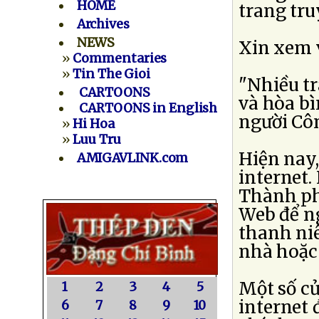
HOME
trang tru
Archives
NEWS
Xin xem v
»
Commentaries
»
Tin The Gioi
"Nhiều tr
CARTOONS
và hòa bì
CARTOONS in English
người Côn
»
Hi Hoa
»
Luu Tru
Hiện nay,
AMIGAVLINK.com
internet.
Thành ph
Web để ng
thanh niê
nhà hoặc 
Một số cử
1
2
3
4
5
internet 
6
7
8
9
10