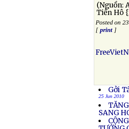
(Nguồn: 
Tiền Hô {
Posted on 23
[
print
]
FreeViet
Gởi T
25 Jun 2010
TĂNG
SANG H
CỘNG
TƯỚNG 