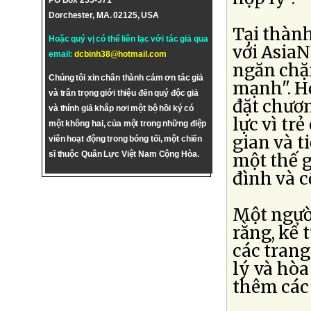
PO Box 255-571
Dorchester, MA. 02125, USA
Tại thàn
Hoặc quý vị có thể liên lạc với tác giả qua
với Asia
email:
dcbinh38@hotmail.com
ngăn chặ
Chúng tôi xin chân thành cám ơn tác giả
mạnh". Họ
và trân trọng giới thiệu đến quý độc giả
đặt chươn
và thính giả khắp nơi một bộ hồi ký có
lực vì tr
một không hai, của một trong những điệp
gian và t
viên hoạt động trong bóng tối, một chiến
sĩ thuộc Quân Lực Việt Nam Cộng Hòa.
một thế g
đình và c
Một người
rằng, kể 
các trang
lý và hòa
thêm các 