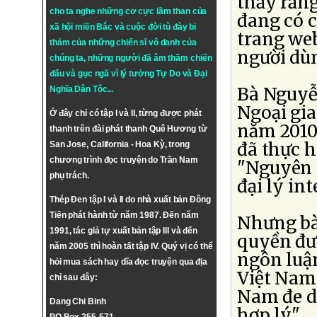
thấy rằn
cho ta nghe những cơ cực lầm than của
đang có c
xã hội miền Bắc và cuộc đời tù đày bi
trang web
thảm của những chiến sĩ vô danh của
người dùn
chúng ta, những người đã âm thầm chiến
đấu và gục ngã vì lý tưởng
Tự Do
và
Đại
Bà Nguyễ
Nghĩa Dân Tộc
...
Ngoại gia
Ở đây chỉ có tập I và II, từng được phát
năm 2010
thanh trên đài phát thanh Quê Hương từ
đã thực 
San Jose, California - Hoa Kỳ, trong
chương trình đọc truyện do Trần Nam
"Nguyên t
phụ trách.
đại lý in
Thép Đen tập I và II do nhà xuất bản Đông
Tiến phát hành từ năm 1987. Đến năm
Nhưng bà
1991, tác giả tự xuất bản tập III và đến
quyền đượ
năm 2005 thì hoàn tất tập IV. Quý vị có thể
ngôn luậ
hỏi mua sách hay dĩa đọc truyện qua địa
Việt Nam
chỉ sau đây:
Nam đe dọ
Dang Chi Binh
hợp lý".