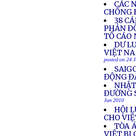
CÁC 
CHỐNG 
38 C
PHẢN ĐỐ
TỐ CÁO 
DƯ L
VIỆT NA
posted on 24 
SAIG
ĐỘNG Đ
NHẬT
ĐƯỜNG 
Jun 2010
HỘI 
CHO VI
TÒA 
VIỆT BỊ