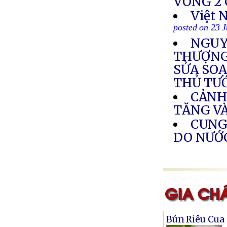
VÒNG 2 
Việt 
posted on 23 
NGUY
THƯỢNG 
SỬA SOẠ
THỦ TƯ
CẢNH
TĂNG V
CUNG
DO NƯỚ
Bún Riêu Cua