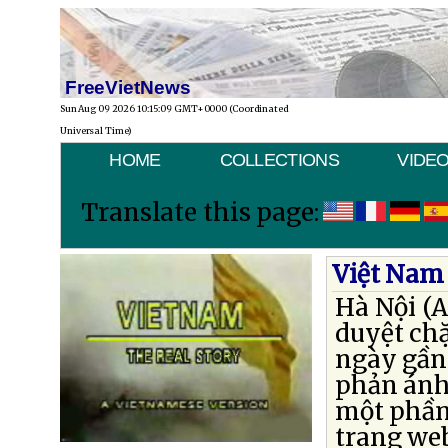
FreeVietNews
Sun Aug 09 2026 10:15:09 GMT+0000 (Coordinated
Universal Time)
HOME
COLLECTIONS
VIDE
Translate this page:
Việt Nam 
Hà Nội (A
duyệt ch
ngày gần 
phản ánh
một phần 
trang web