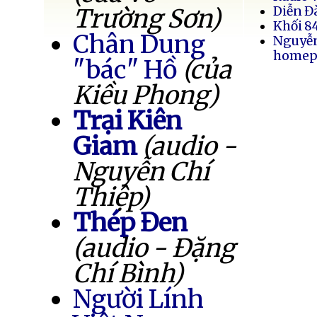
Trường Sơn)
Diễn Đ
Khối 8
Chân Dung
Nguyễ
homep
"bác" Hồ
(của
Kiều Phong)
Trại Kiên
Giam
(audio -
Nguyễn Chí
Thiệp)
Thép Đen
(audio - Đặng
Chí Bình)
Người Lính