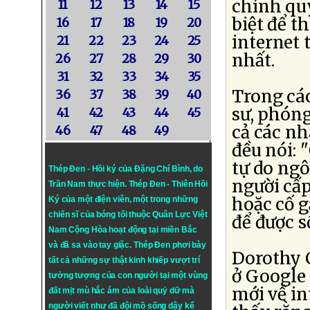
chính qu
11
12
13
14
15
biệt để t
16
17
18
19
20
internet 
21
22
23
24
25
nhất.
26
27
28
29
30
31
32
33
34
35
Trong các
36
37
38
39
40
sư, phóng
41
42
43
44
45
cả các nh
46
47
48
49
đều nói: 
tự do ngô
Thép Đen - Hồi ký của Đặng Chí Bình
, do
người cấp
Trần Nam thực hiện.
Thép Đen
- Thiên Hồi
hoặc cố g
Ký của một điện viên, một trong những
chiến sĩ của bóng tối thuộc Quân Lực Việt
để được s
Nam Cộng Hòa hoạt động tại miền Bắc
và đã sa vào tay giặc. Thép Đen phơi bày
Dorothy 
tất cả những sự thật kinh khiếp vượt trí
ở Google 
tưởng tượng của con người tại một vùng
mới về in
đất mịt mù hắc ám của loài quỷ dữ mà
người viết như đã đội mồ sống dậy kể