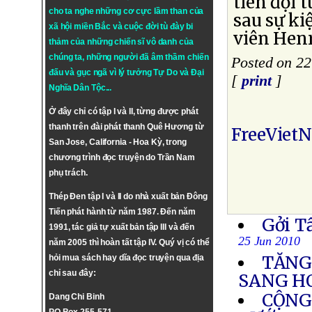
tiên đội 
cho ta nghe những cơ cực lầm than của
sau sự ki
xã hội miền Bắc và cuộc đời tù đày bi
viên Henr
thảm của những chiến sĩ vô danh của
chúng ta, những người đã âm thầm chiến
Posted on 22
đấu và gục ngã vì lý tưởng
Tự Do
và
Đại
[
print
]
Nghĩa Dân Tộc
...
Ở đây chỉ có tập I và II, từng được phát
thanh trên đài phát thanh Quê Hương từ
FreeViet
San Jose, California - Hoa Kỳ, trong
chương trình đọc truyện do Trần Nam
phụ trách.
Thép Đen tập I và II do nhà xuất bản Đông
Tiến phát hành từ năm 1987. Đến năm
Gởi T
1991, tác giả tự xuất bản tập III và đến
25 Jun 2010
năm 2005 thì hoàn tất tập IV. Quý vị có thể
TĂNG
hỏi mua sách hay dĩa đọc truyện qua địa
chỉ sau đây:
SANG H
CỘNG
Dang Chi Binh