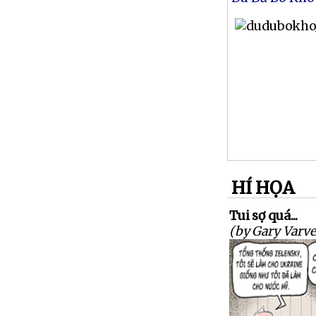
HÍ HỌA
Tui sợ quá...
(by Gary Varve