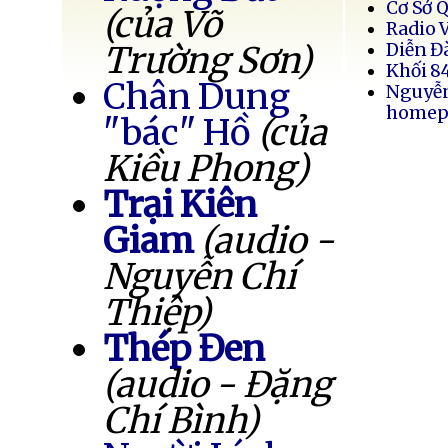
Cơ Sở 
(của Võ
Radio 
Trường Sơn)
Diễn Đ
Khối 8
Chân Dung
Nguyễ
homep
"bác" Hồ
(của
Kiều Phong)
Trại Kiên
Giam
(audio -
Nguyễn Chí
Thiệp)
Thép Đen
(audio - Đặng
Chí Bình)