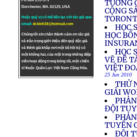
PO Box 255-571
TƯỚNG 
Dorchester, MA. 02125, USA
CỘNG SẢ
TORON
Hoặc quý vị có thể liên lạc với tác giả qua
email:
dcbinh38@hotmail.com
HỌC 
HỌC BỔN
Chúng tôi xin chân thành cám ơn tác giả
INSURA
và trân trọng giới thiệu đến quý độc giả
và thính giả khắp nơi một bộ hồi ký có
HỌC 
một không hai, của một trong những điệp
VẼ ĐỀ T
viên hoạt động trong bóng tối, một chiến
VIỆT ĐO
sĩ thuộc Quân Lực Việt Nam Cộng Hòa.
25 Jun 2010
THỬ 
GIẢI WO
PHẢN
ĐỘI TU
PHẢN
TUYỂN 
ĐỘI 