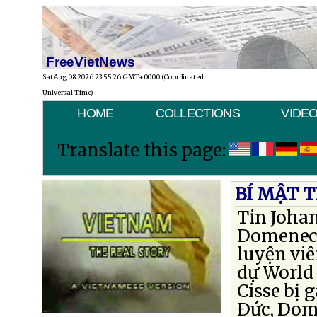
FreeVietNews
Sat Aug 08 2026 23:55:26 GMT+0000 (Coordinated
Universal Time)
HOME
COLLECTIONS
VIDE
Translate this page:
BÍ MẬT 
Tin Joha
Domenech
luyện viê
dự World 
Cisse bị 
Ðức, Dom