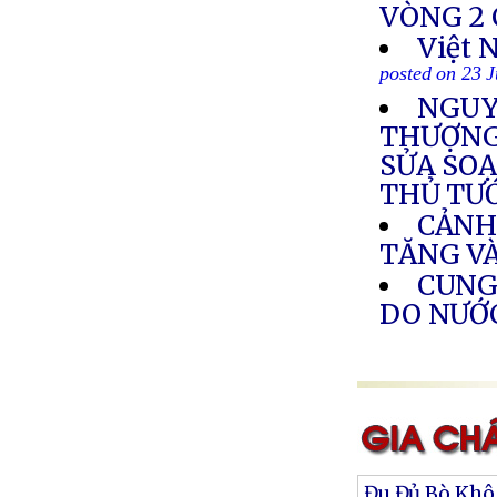
VÒNG 2 
Việt 
posted on 23 
NGUY
THƯỢNG 
SỬA SOẠ
THỦ TƯ
CẢNH
TĂNG V
CUNG
DO NƯỚ
Đu Đủ Bò Khô