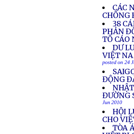
CÁC 
CHỐNG 
38 C
PHẢN ĐỐ
TỐ CÁO 
DƯ L
VIỆT NA
posted on 24 
SAIG
ĐỘNG Đ
NHẬT
ĐƯỜNG 
Jun 2010
HỘI 
CHO VI
TÒA 