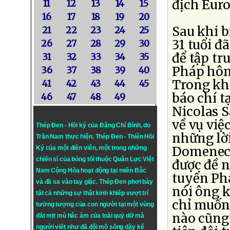
địch Euro
11
12
13
14
15
16
17
18
19
20
Sau khi b
21
22
23
24
25
31 tuổi đ
26
27
28
29
30
để tập tr
31
32
33
34
35
Pháp hôm 
36
37
38
39
40
Trong khi
41
42
43
44
45
báo chí t
46
47
48
49
Nicolas S
về vụ việ
Thép Đen - Hồi ký của Đặng Chí Bình
, do
những lờ
Trần Nam thực hiện.
Thép Đen
- Thiên Hồi
Domenech
Ký của một điện viên, một trong những
chiến sĩ của bóng tối thuộc Quân Lực Việt
được đề n
Nam Cộng Hòa hoạt động tại miền Bắc
tuyển Phá
và đã sa vào tay giặc. Thép Đen phơi bày
nói ông 
tất cả những sự thật kinh khiếp vượt trí
chỉ muốn 
tưởng tượng của con người tại một vùng
nào cũng 
đất mịt mù hắc ám của loài quỷ dữ mà
người viết như đã đội mồ sống dậy kể