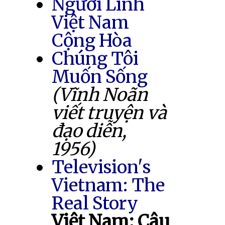
Người Lính
Việt Nam
Cộng Hòa
Chúng Tôi
Muốn Sống
(Vĩnh Noãn
viết truyện và
đạo diễn,
1956)
Television's
Vietnam: The
Real Story
Việt Nam: Câu