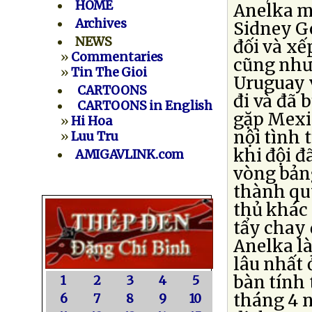
HOME
Anelka mà
Archives
Sidney Go
NEWS
đối và xế
»
Commentaries
cũng như
»
Tin The Gioi
Uruguay 
CARTOONS
đi và đã b
CARTOONS in English
gặp Mexic
»
Hi Hoa
nội tình
»
Luu Tru
khi đội đ
AMIGAVLINK.com
vòng bản
thành quy
thủ khác
tẩy chay 
Anelka l
lâu nhất 
bàn tính 
1
2
3
4
5
tháng 4 n
6
7
8
9
10