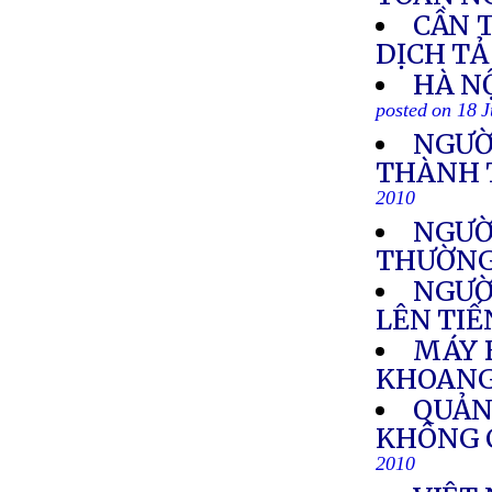
CẦN 
DỊCH TẢ
HÀ NỘ
posted on 18 
NGƯỜI
THÀNH 
2010
NGƯỜI
THƯỜN
NGƯỜ
LÊN TI
MÁY B
KHOAN
QUẢN
KHÔNG 
2010