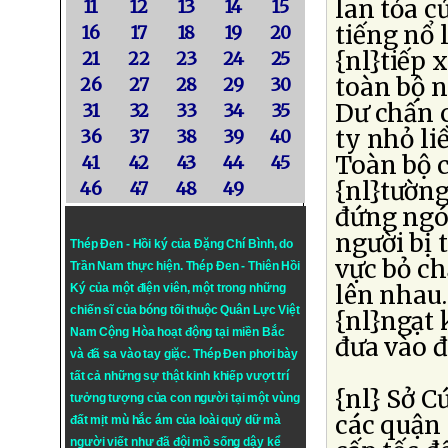
lan tỏa c
11
12
13
14
15
tiếng nổ 
16
17
18
19
20
{nl}tiếp 
21
22
23
24
25
toàn bộ 
26
27
28
29
30
Dư chấn 
31
32
33
34
35
ty nhỏ li
36
37
38
39
40
Toàn bộ c
41
42
43
44
45
{nl}tường
46
47
48
49
đứng ngó
người bị
Thép Đen - Hồi ký của Đặng Chí Bình
, do
vực bỏ ch
Trần Nam thực hiện.
Thép Đen
- Thiên Hồi
lên nhau
Ký của một điện viên, một trong những
chiến sĩ của bóng tối thuộc Quân Lực Việt
{nl}ngạt 
Nam Cộng Hòa hoạt động tại miền Bắc
đưa vào đ
và đã sa vào tay giặc. Thép Đen phơi bày
tất cả những sự thật kinh khiếp vượt trí
{nl} Sở C
tưởng tượng của con người tại một vùng
các quận
đất mịt mù hắc ám của loài quỷ dữ mà
người viết như đã đội mồ sống dậy kể