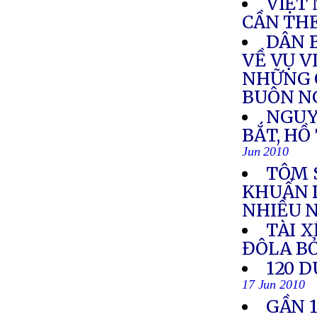
VIỆT
CẦN THE
DÂN 
VỀ VỤ V
NHỮNG 
BUÔN N
NGUY
BẮT, HỒ
Jun 2010
TÔM 
KHUẨN 
NHIỀU N
TÀI X
ĐÔLA B
120 D
17 Jun 2010
GẦN 