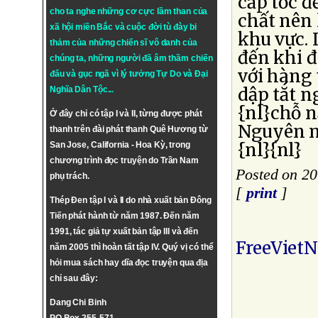
cấp tốc đ
cho ta nghe những cơ cực lầm than của
chất nên 
xã hội miền Bắc và cuộc đời tù đày bi
khu vực. 
thảm của những chiến sĩ vô danh của
đến khi 
chúng ta, những người đã âm thầm chiến
với hàng 
đấu và gục ngã vì lý tưởng
Tự Do
và
Đại
dập tắt n
Nghĩa Dân Tộc
...
{nl}chỗ n
Ở đây chỉ có tập I và II, từng được phát
Nguyên n
thanh trên đài phát thanh Quê Hương từ
{nl}{nl}
San Jose, California - Hoa Kỳ, trong
chương trình đọc truyện do Trần Nam
Posted on 20
phụ trách.
[
print
]
Thép Đen tập I và II do nhà xuất bản Đông
Tiến phát hành từ năm 1987. Đến năm
1991, tác giả tự xuất bản tập III và đến
FreeViet
năm 2005 thì hoàn tất tập IV. Quý vị có thể
hỏi mua sách hay dĩa đọc truyện qua địa
chỉ sau đây:
Dang Chi Binh