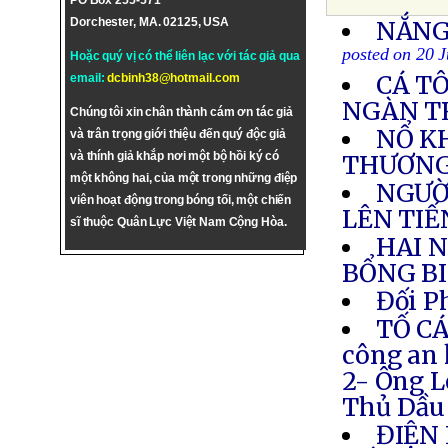
PO Box 255-571
Dorchester, MA. 02125, USA
NẮNG
posted on 20 
Hoặc quý vị có thể liên lạc với tác giả qua
CÁ T
email:
dcbinh38@hotmail.com
NGÀN TR
Chúng tôi xin chân thành cám ơn tác giả
NỔ KH
và trân trọng giới thiệu đến quý độc giả
và thính giả khắp nơi một bộ hồi ký có
THƯƠN
một không hai, của một trong những điệp
NGƯỜ
viên hoạt động trong bóng tối, một chiến
LÊN TI
sĩ thuộc Quân Lực Việt Nam Cộng Hòa.
HAI 
BỔNG BI
Đối P
TỐ CÁ
công an
2- Ông L
Thủ Dầu 
ĐIỆN 