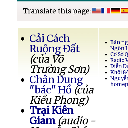
Translate this page:
Cải Cách
Bán ng
Ruộng Đất
Ngôn 
Cơ Sở 
(của Võ
Radio 
Trường Sơn)
Diễn Đ
Khối 8
Chân Dung
Nguyễ
homep
"bác" Hồ
(của
Kiều Phong)
Trại Kiên
Giam
(audio -