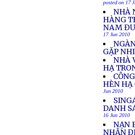
posted on 17 
NHÀ 
HÀNG TH
NAM ĐƯỢ
17 Jun 2010
NGÀN
GẶP NH
NHÀ 
HẠ TRO
CÔNG 
HÈN HẠ 
Jun 2010
SING
DANH S
16 Jun 2010
NẠN 
NHẬN ĐỊ