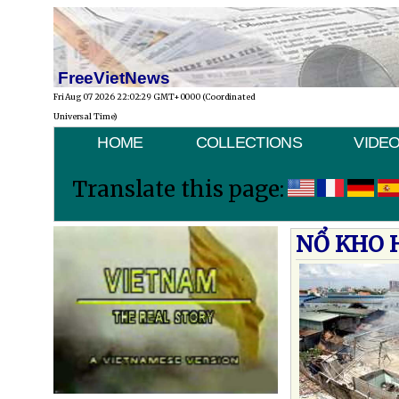
FreeVietNews
Fri Aug 07 2026 22:02:29 GMT+0000 (Coordinated
Universal Time)
HOME
COLLECTIONS
VIDE
Translate this page:
NỔ KHO 