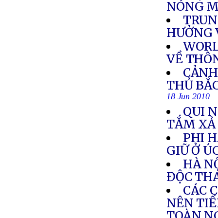
NÓNG M
TRUN
HƯỞNG V
WORL
VỀ THÔN
CẢNH
THỦ BẮC
18 Jun 2010
QUI 
TẮM XẢ
PHI 
GIỮ Ở Ú
HÀ NỘ
ĐỘC THA
CÁC 
NÊN TIẾ
TOÀN N