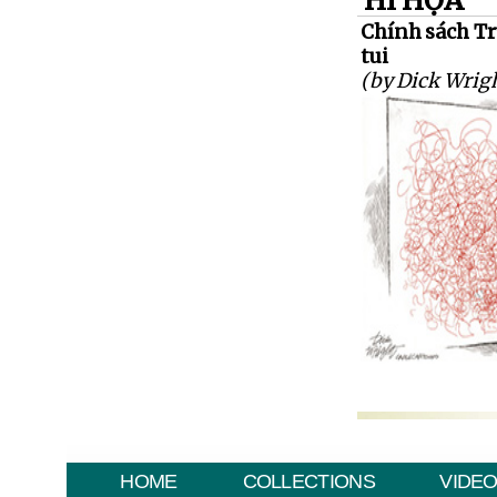
HÍ HỌA
Chính sách T
tui
(by Dick Wrig
HOME
COLLECTIONS
VIDE