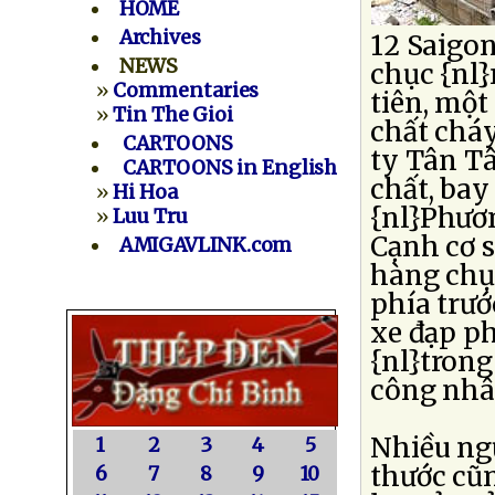
HOME
Archives
12 Saigo
NEWS
chục {nl}
»
Commentaries
tiên, một
»
Tin The Gioi
chất chá
CARTOONS
ty Tân T
CARTOONS in English
chất, bay
»
Hi Hoa
{nl}Phươ
»
Luu Tru
Cạnh cơ s
AMIGAVLINK.com
hàng chụ
phía trướ
xe đạp ph
{nl}tron
công nhân
Nhiều ngư
1
2
3
4
5
thước cũ
6
7
8
9
10