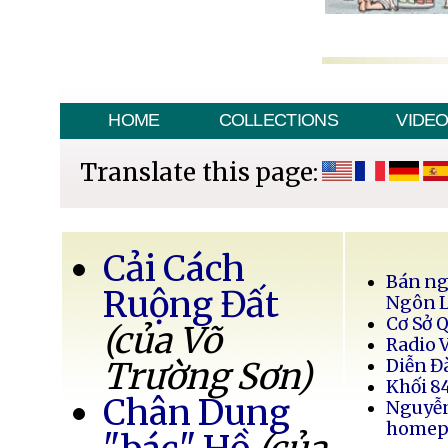
HOME
COLLECTIONS
VIDE
Translate this page:
Cải Cách
Bán ng
Ruộng Đất
Ngôn 
Cơ Sở 
(của Võ
Radio 
Trường Sơn)
Diễn Đ
Khối 8
Chân Dung
Nguyễ
homep