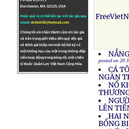
PO Box 255-571
Dorchester, MA. 02125, USA
FreeViet
Hoặc quý vị có thể liên lạc với tác giả qua
email:
dcbinh38@hotmail.com
Chúng tôi xin chân thành cám ơn tác giả
và trân trọng giới thiệu đến quý độc giả
và thính giả khắp nơi một bộ hồi ký có
một không hai, của một trong những điệp
NẮNG
viên hoạt động trong bóng tối, một chiến
posted on 20 
sĩ thuộc Quân Lực Việt Nam Cộng Hòa.
CÁ T
NGÀN TR
NỔ KH
THƯƠN
NGƯỜ
LÊN TI
HAI 
BỔNG BI