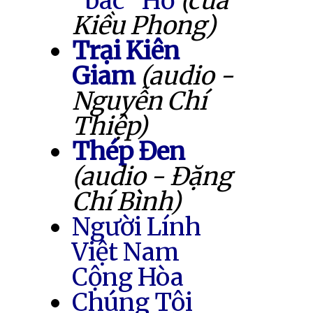
"bác" Hồ
(của
Kiều Phong)
Trại Kiên
Giam
(audio -
Nguyễn Chí
Thiệp)
Thép Đen
(audio - Đặng
Chí Bình)
Người Lính
Việt Nam
Cộng Hòa
Chúng Tôi