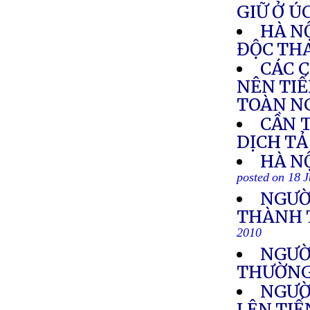
GIỮ Ở Ú
HÀ NỘ
ĐỘC THA
CÁC 
NÊN TIẾ
TOÀN N
CẦN 
DỊCH TẢ
HÀ NỘ
posted on 18 
NGƯỜI
THÀNH 
2010
NGƯỜI
THƯỜN
NGƯỜ
LÊN TI