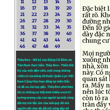
11
12
13
14
15
Ðặc biệt 
16
17
18
19
20
rất rõ. K
21
22
23
24
25
đường nh
26
27
28
29
30
Ðến 10 gi
31
32
33
34
35
dày đặc n
36
37
38
39
40
chung cư 
41
42
43
44
45
46
47
48
49
Mọi ngườ
xuống nh
Thép Đen - Hồi ký của Đặng Chí Bình
, do
nhà, xôn 
Trần Nam thực hiện.
Thép Đen
- Thiên Hồi
này. Có n
Ký của một điện viên, một trong những
chiến sĩ của bóng tối thuộc Quân Lực Việt
quan sát
Nam Cộng Hòa hoạt động tại miền Bắc
ra. Mấy n
và đã sa vào tay giặc. Thép Đen phơi bày
nên lúc t
tất cả những sự thật kinh khiếp vượt trí
còn tỏ ra
tưởng tượng của con người tại một vùng
tràn đầy 
đất mịt mù hắc ám của loài quỷ dữ mà
người viết như đã đội mồ sống dậy kể