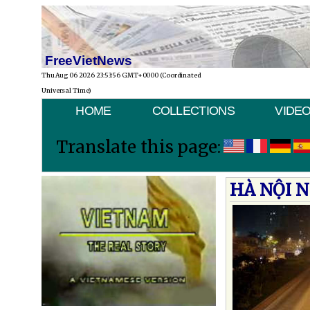
FreeVietNews
Thu Aug 06 2026 23:53:56 GMT+0000 (Coordinated
Universal Time)
HOME
COLLECTIONS
VIDE
Translate this page:
HÀ NỘI N