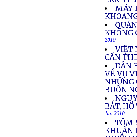
MÁY B
KHOAN
QUẢN
KHÔNG 
2010
VIỆT
CẦN THE
DÂN 
VỀ VỤ V
NHỮNG 
BUÔN N
NGUY
BẮT, HỒ
Jun 2010
TÔM 
KHUẨN 