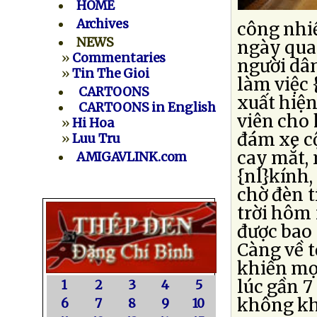
HOME
Archives
công nhi
NEWS
ngày qua.
»
Commentaries
người dâ
»
Tin The Gioi
làm việc 
CARTOONS
xuất hiện
CARTOONS in English
viên cho 
»
Hi Hoa
đám xe cộ
»
Luu Tru
cay mắt, 
AMIGAVLINK.com
{nl}kính,
chờ đèn t
trời hôm
được bao 
Càng về t
khiến mọ
lúc gần 7
1
2
3
4
5
không khí
6
7
8
9
10