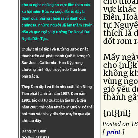
cho thoán
cho ta nghe những cơ cực lầm than của
vực khác
xã hội miền Bắc và cuộc đời tù đày bi
Biên, Ho
thảm của những chiến sĩ vô danh của
tự. Nguyê
chúng ta, những người đã âm thầm chiến
thích là 
đấu và gục ngã vì lý tưởng
Tự Do
và
Đại
đốt rơm r
Nghĩa Dân Tộc
...
Ở đây chỉ có tập I và II, từng được phát
Mấy ngày 
thanh trên đài phát thanh Quê Hương từ
cho {nl}k
San Jose, California - Hoa Kỳ, trong
chương trình đọc truyện do Trần Nam
không khí
phụ trách.
vùng ngo
gió yếu đ
Thép Đen tập I và II do nhà xuất bản Đông
Tiến phát hành từ năm 1987. Đến năm
thành gâ
1991, tác giả tự xuất bản tập III và đến
năm 2005 thì hoàn tất tập IV. Quý vị có thể
{nl}{nl}
hỏi mua sách hay dĩa đọc truyện qua địa
chỉ sau đây:
Posted on 18
[
print
]
Dang Chi Binh