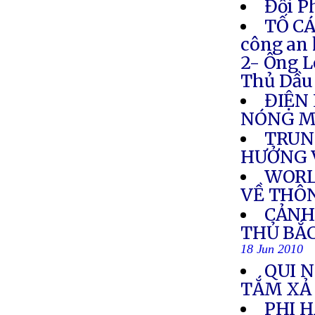
Đối P
TỐ CÁ
công an
2- Ông L
Thủ Dầu 
ĐIỆN 
NÓNG M
TRUN
HƯỞNG V
WORL
VỀ THÔN
CẢNH
THỦ BẮC
18 Jun 2010
QUI 
TẮM XẢ
PHI 