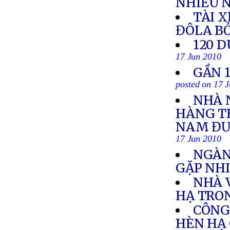
NHIỀU N
TÀI X
ĐÔLA B
120 D
17 Jun 2010
GẦN 
posted on 17 
NHÀ 
HÀNG TH
NAM ĐƯỢ
17 Jun 2010
NGÀN
GẶP NH
NHÀ 
HẠ TRO
CÔNG 
HÈN HẠ 