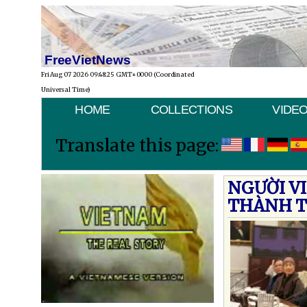
FreeVietNews
Fri Aug 07 2026 09:48:25 GMT+0000 (Coordinated
Universal Time)
HOME
COLLECTIONS
VIDE
Translate this page:
NGƯỜI VI
THÀNH T