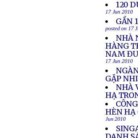
120 D
17 Jun 2010
GẦN 
posted on 17 
NHÀ 
HÀNG TH
NAM ĐƯỢ
17 Jun 2010
NGÀN
GẶP NH
NHÀ 
HẠ TRO
CÔNG 
HÈN HẠ 
Jun 2010
SING
DANH S