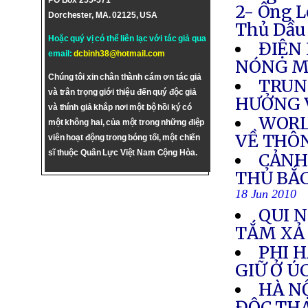
PO Box 255-571
2- Ông L
Dorchester, MA. 02125, USA
Thủ Dầu 
Hoặc quý vị có thể liên lạc với tác giả qua
ĐIỆN 
email:
dcbinh38@hotmail.com
NÓNG M
Chúng tôi xin chân thành cám ơn tác giả
TRUN
và trân trọng giới thiệu đến quý độc giả
HƯỞNG V
và thính giả khắp nơi một bộ hồi ký có
WORL
một không hai, của một trong những điệp
VỀ THÔN
viên hoạt động trong bóng tối, một chiến
sĩ thuộc Quân Lực Việt Nam Cộng Hòa.
CẢNH
THỦ BẮC
18 Jun 2010
QUI 
TẮM XẢ
PHI 
GIỮ Ở Ú
HÀ NỘ
ĐỘC THA