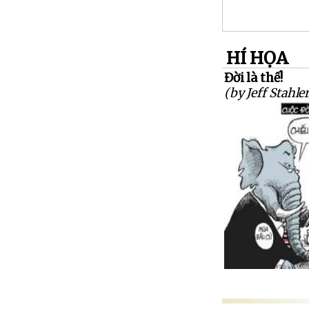
HÍ HỌA
Đời là thế!
(by Jeff Stahler