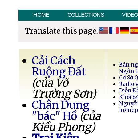
HOME
COLLECTIONS
VIDE
Translate this page:
Cải Cách
Bán ng
Ruộng Đất
Ngôn 
Cơ Sở 
(của Võ
Radio 
Trường Sơn)
Diễn Đ
Khối 8
Chân Dung
Nguyễ
homep
"bác" Hồ
(của
Kiều Phong)