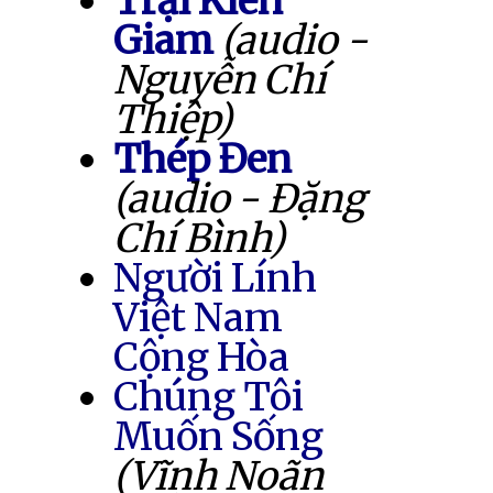
Trại Kiên
Giam
(audio -
Nguyễn Chí
Thiệp)
Thép Đen
(audio - Đặng
Chí Bình)
Người Lính
Việt Nam
Cộng Hòa
Chúng Tôi
Muốn Sống
(Vĩnh Noãn