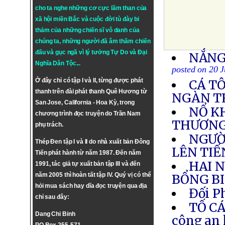
cho ta nghe những cơ cực lầm than của
xã hội miền Bắc và cuộc đời tù đày bi
thảm của những chiến sĩ vô danh của
chúng ta, những người đã âm thầm chiến
đấu và gục ngã vì lý tưởng
Tự Do
và
Đại
NẮNG
Nghĩa Dân Tộc
...
posted on 20 
Ở đây chỉ có tập I và II, từng được phát
CÁ T
thanh trên đài phát thanh Quê Hương từ
NGÀN TR
San Jose, California - Hoa Kỳ, trong
NỔ KH
chương trình đọc truyện do Trần Nam
THƯƠN
phụ trách.
NGƯỜ
Thép Đen tập I và II do nhà xuất bản Đông
LÊN TI
Tiến phát hành từ năm 1987. Đến năm
HAI 
1991, tác giả tự xuất bản tập III và đến
năm 2005 thì hoàn tất tập IV. Quý vị có thể
BỔNG BI
hỏi mua sách hay dĩa đọc truyện qua địa
Đối P
chỉ sau đây:
TỐ CÁ
Dang Chi Binh
công an