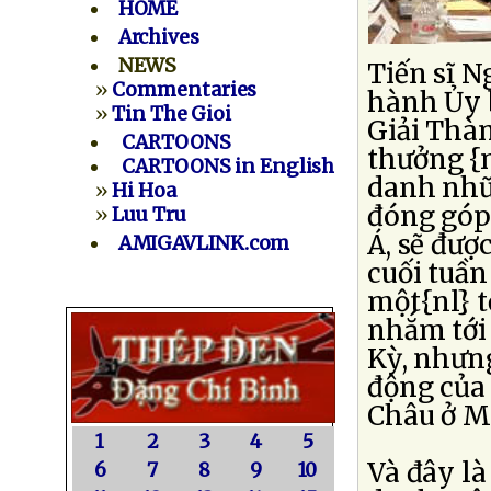
HOME
Archives
NEWS
Tiến sĩ 
»
Commentaries
hành Ủy 
»
Tin The Gioi
Giải Thàn
CARTOONS
thưởng {
CARTOONS in English
danh nhữn
»
Hi Hoa
đóng góp
»
Luu Tru
Á, sẽ đượ
AMIGAVLINK.com
cuối tuần
một{nl} t
nhắm tới
Kỳ, nhưn
động của
Châu ở M
1
2
3
4
5
Và đây là
6
7
8
9
10