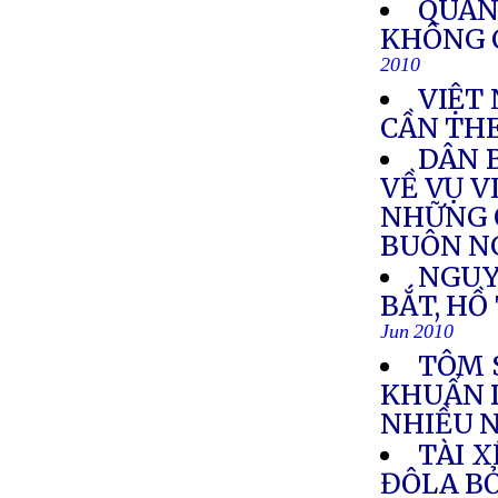
QUẢN
KHÔNG 
2010
VIỆT
CẦN THE
DÂN 
VỀ VỤ V
NHỮNG 
BUÔN N
NGUY
BẮT, HỒ
Jun 2010
TÔM 
KHUẨN 
NHIỀU N
TÀI X
ĐÔLA B