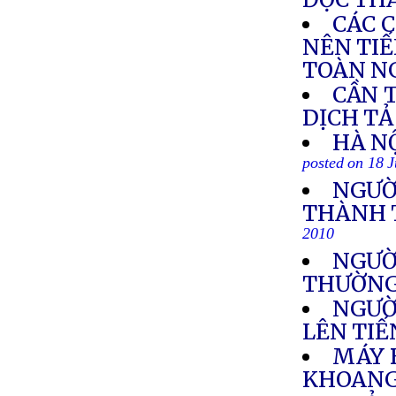
CÁC 
NÊN TIẾ
TOÀN N
CẦN 
DỊCH TẢ
HÀ NỘ
posted on 18 
NGƯỜI
THÀNH 
2010
NGƯỜI
THƯỜN
NGƯỜ
LÊN TI
MÁY B
KHOAN