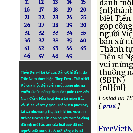
danh một 
11
12
13
14
15
{nl}thàn
16
17
18
19
20
biết Tiến
21
22
23
24
25
góp công
26
27
28
29
30
người Vi
31
32
33
34
35
bản xứ n
36
37
38
39
40
Thành tự
41
42
43
44
45
Tiến sĩ N
46
47
48
49
vui mừng 
thưởng n
Thép Đen - Hồi ký của Đặng Chí Bình
, do
(SBTN)
Trần Nam thực hiện.
Thép Đen
- Thiên Hồi
{nl}{nl}
Ký của một điện viên, một trong những
chiến sĩ của bóng tối thuộc Quân Lực Việt
Posted on 18
Nam Cộng Hòa hoạt động tại miền Bắc
[
print
]
và đã sa vào tay giặc. Thép Đen phơi bày
tất cả những sự thật kinh khiếp vượt trí
tưởng tượng của con người tại một vùng
đất mịt mù hắc ám của loài quỷ dữ mà
FreeViet
người viết như đã đội mồ sống dậy kể