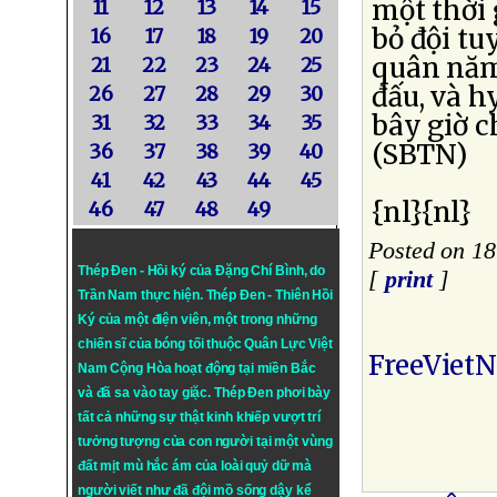
một thời 
11
12
13
14
15
bỏ đội tu
16
17
18
19
20
quân năm
21
22
23
24
25
đấu, và h
26
27
28
29
30
bây giờ c
31
32
33
34
35
(SBTN)
36
37
38
39
40
41
42
43
44
45
{nl}{nl}
46
47
48
49
Posted on 18
Thép Đen - Hồi ký của Đặng Chí Bình
, do
[
print
]
Trần Nam thực hiện.
Thép Đen
- Thiên Hồi
Ký của một điện viên, một trong những
chiến sĩ của bóng tối thuộc Quân Lực Việt
FreeViet
Nam Cộng Hòa hoạt động tại miền Bắc
và đã sa vào tay giặc. Thép Đen phơi bày
tất cả những sự thật kinh khiếp vượt trí
tưởng tượng của con người tại một vùng
đất mịt mù hắc ám của loài quỷ dữ mà
người viết như đã đội mồ sống dậy kể