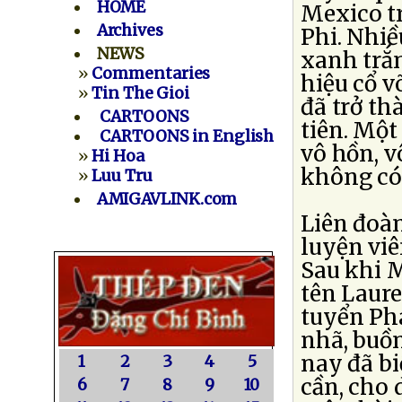
HOME
Mexico tr
Archives
Phi. Nhi
NEWS
xanh trắ
»
Commentaries
hiệu cổ v
»
Tin The Gioi
đã trở th
CARTOONS
tiên. Một
CARTOONS in English
vô hồn, v
»
Hi Hoa
không có 
»
Luu Tru
AMIGAVLINK.com
Liên đoà
luyện vi
Sau khi M
tên Laure
tuyển Phá
nhã, buồ
nay đã bi
1
2
3
4
5
cần, cho 
6
7
8
9
10