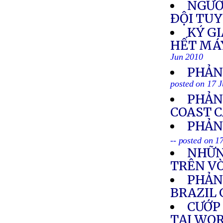
NGƯỜ
ÐỘI TU
KÝ G
HẾT MÁ
Jun 2010
PHẢN
posted on 17 
PHẢN
COAST 
PHẢN 
-- posted on 1
NHỮN
TRÊN V
PHẢN
BRAZIL 
CƯỚP
TẠI WO