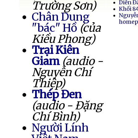
Trường Sơn)
Diễn Đ
Khối 8
Chân Dung
Nguyễ
homep
"bác" Hồ
(của
Kiều Phong)
Trại Kiên
Giam
(audio -
Nguyễn Chí
Thiệp)
Thép Đen
(audio - Đặng
Chí Bình)
Người Lính