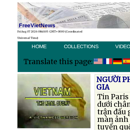
FreeVietNews
Fri Aug 07 2026 08:40:05 GMT+0000 (Coordinated
Universal Time)
HOME
COLLECTIONS
VIDE
Translate this page:
NGƯỜI P
GIA
Tin Paris
dưới chân
trận đấu 
màn ảnh l
tuyển quố