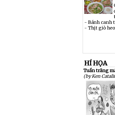
- Bánh canh t
- Thịt giò heo 
HÍ HỌA
Tuần trăng mậ
(by Ken Catali