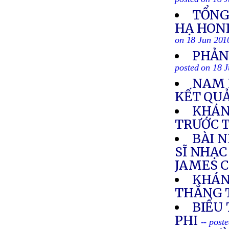
posted on 18 
TỔNG
HẠ HON
on 18 Jun 201
PHẢN
posted on 18 
NAM 
KẾT QUẢ
KHÁN
TRƯỚC 
BÀI 
SĨ NHẠC
JAMES 
KHÁN
THẮNG 
BIỂU
PHI
-- post