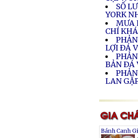
SỐ L
YORK NH
MƯA 
CHÍ KH
PHẢN
LỢI ÐÁ 
PHẢN
BẢN ÐÁ
PHẢN
LAN GẶ
Bánh Canh Gi