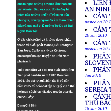
LIÊN 
cho ta nghe những cơ cực lầm than của
AN NINH
xã hội miền Bắc và cuộc đời tù đày bi
CẢM 
thảm của những chiến sĩ vô danh của
chúng ta, những người đã âm thầm chiến
posted on 20 
đấu và gục ngã vì lý tưởng
Tự Do
và
Đại
CẢM 
Nghĩa Dân Tộc
...
20 Jun 2010
Ở đây chỉ có tập I và II, từng được phát
CẢM 
thanh trên đài phát thanh Quê Hương từ
posted on 20 
San Jose, California - Hoa Kỳ, trong
PHẢN
chương trình đọc truyện do Trần Nam
SLOVEN
phụ trách.
PHẢN
Thép Đen tập I và II do nhà xuất bản Đông
Jun 2010
Tiến phát hành từ năm 1987. Đến năm
1991, tác giả tự xuất bản tập III và đến
PHẢN
năm 2005 thì hoàn tất tập IV. Quý vị có thể
SERBIA
hỏi mua sách hay dĩa đọc truyện qua địa
CẢNH
chỉ sau đây:
THỦ BẮC
Dang Chi Binh
18 Jun 2010