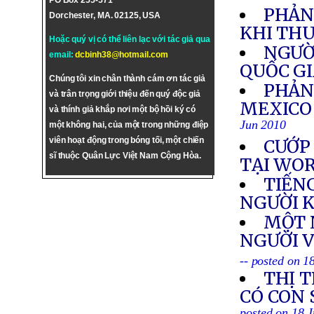
PO Box 255-571
PHẢN
Dorchester, MA. 02125, USA
KHI TH
Hoặc quý vị có thể liên lạc với tác giả qua
NGƯỜ
email:
dcbinh38@hotmail.com
QUỐC G
Chúng tôi xin chân thành cám ơn tác giả
PHẢN
và trân trọng giới thiệu đến quý độc giả
MEXICO
và thính giả khắp nơi một bộ hồi ký có
Jun 2010
một không hai, của một trong những điệp
viên hoạt động trong bóng tối, một chiến
CƯỚP
sĩ thuộc Quân Lực Việt Nam Cộng Hòa.
TẠI WO
TIẾN
NGƯỜI 
MỘT 
NGƯỜI 
-- posted on 1
THỊ 
CÓ CON