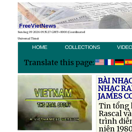
FreeVietNews
Sun Aug 09 2026 09:35:27 GMT+0000 (Coordinated
Universal Time)
HOME
COLLECTIONS
VIDE
Translate this page:
BÀI NHẠ
NHẠC RA
JAMES C
Tin tổng 
Rascal và
trình diễ
niên 1980