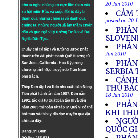
20 Jun 2010
cho ta nghe những cơ cực lầm than của
CẢM 
xã hội miền Bắc và cuộc đời tù đày bi
thảm của những chiến sĩ vô danh của
posted on 20 
chúng ta, những người đã âm thầm chiến
PHẢN
đấu và gục ngã vì lý tưởng
Tự Do
và
Đại
SLOVEN
Nghĩa Dân Tộc
...
PHẢN
Ở đây chỉ có tập I và II, từng được phát
Jun 2010
thanh trên đài phát thanh Quê Hương từ
PHẢN
San Jose, California - Hoa Kỳ, trong
SERBIA
chương trình đọc truyện do Trần Nam
phụ trách.
CẢNH
THỦ BẮC
Thép Đen tập I và II do nhà xuất bản Đông
Tiến phát hành từ năm 1987. Đến năm
18 Jun 2010
1991, tác giả tự xuất bản tập III và đến
PHẢN
năm 2005 thì hoàn tất tập IV. Quý vị có thể
KHI TH
hỏi mua sách hay dĩa đọc truyện qua địa
NGƯỜ
chỉ sau đây:
QUỐC G
Dang Chi Binh
PHẢN