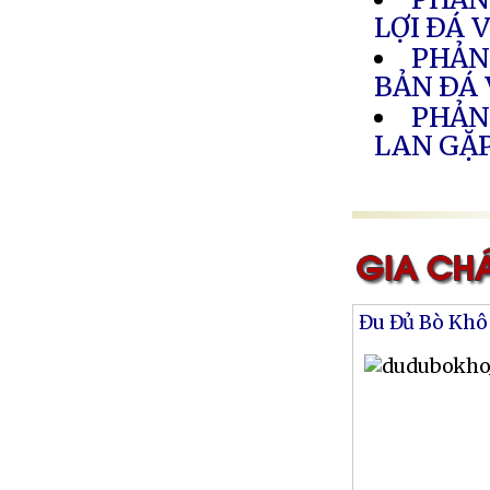
LỢI ÐÁ 
PHẢN
BẢN ÐÁ
PHẢN
LAN GẶ
Đu Đủ Bò Khô