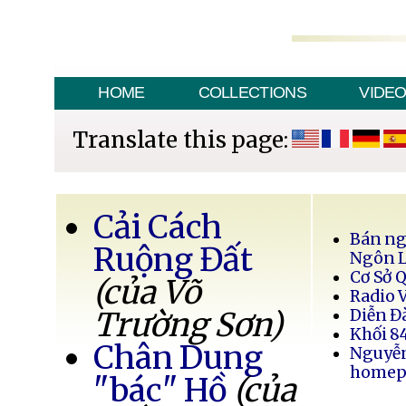
HOME
COLLECTIONS
VIDE
Translate this page:
Cải Cách
Bán ng
Ruộng Đất
Ngôn 
Cơ Sở 
(của Võ
Radio 
Trường Sơn)
Diễn Đ
Khối 8
Chân Dung
Nguyễ
homep
"bác" Hồ
(của