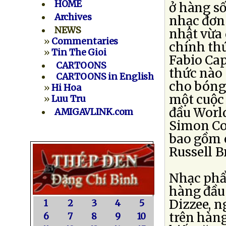
HOME
ở hàng số
Archives
nhạc đơn
NEWS
nhật vừa
»
Commentaries
chính thứ
»
Tin The Gioi
Fabio Cap
CARTOONS
thức nào 
CARTOONS in English
cho bóng 
»
Hi Hoa
một cuộc 
»
Luu Tru
đầu World
AMIGAVLINK.com
Simon Co
bao gồm 
Russell B
Nhạc phẩ
hàng đầu 
Dizzee, n
1
2
3
4
5
trên hàng
6
7
8
9
10