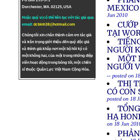
PO Box 255-571
MEXICO
Dorchester, MA. 02125, USA
Jun 2010
Hoặc quý vị có thể liên lạc với tác giả qua
CƯỚP
email:
dcbinh38@hotmail.com
TẠI WO
Chúng tôi xin chân thành cám ơn tác giả
TIẾN
và trân trọng giới thiệu đến quý độc giả
NGƯỜI 
và thính giả khắp nơi một bộ hồi ký có
một không hai, của một trong những điệp
MỘT 
viên hoạt động trong bóng tối, một chiến
NGƯỜI 
sĩ thuộc Quân Lực Việt Nam Cộng Hòa.
-- posted on 1
THỊ 
CÓ CON
posted on 18 
TỔNG
HẠ HON
on 18 Jun 201
PHẢN