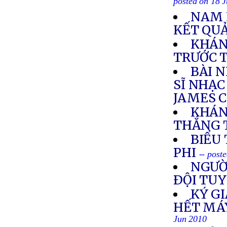
posted on 18 
NAM 
KẾT QUẢ
KHÁN
TRƯỚC 
BÀI 
SĨ NHẠC
JAMES 
KHÁN
THẮNG 
BIỂU
PHI
-- post
NGƯỜ
ÐỘI TU
KÝ G
HẾT MÁ
Jun 2010