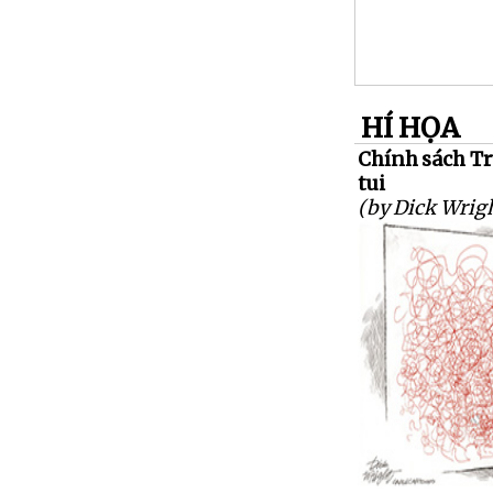
HÍ HỌA
Chính sách T
tui
(by Dick Wrig