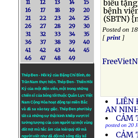
biếu tặng
11
12
13
14
15
bệnh viện
16
17
18
19
20
(SBTN) {n
21
22
23
24
25
26
27
28
29
30
Posted on 18
31
32
33
34
35
[
print
]
36
37
38
39
40
41
42
43
44
45
46
47
48
49
FreeViet
Thép Đen - Hồi ký của Đặng Chí Bình
, do
Trần Nam thực hiện.
Thép Đen
- Thiên Hồi
Ký của một điện viên, một trong những
chiến sĩ của bóng tối thuộc Quân Lực Việt
LIÊN 
Nam Cộng Hòa hoạt động tại miền Bắc
AN NINH
và đã sa vào tay giặc. Thép Đen phơi bày
CẢM 
tất cả những sự thật kinh khiếp vượt trí
tưởng tượng của con người tại một vùng
posted on 20 
đất mịt mù hắc ám của loài quỷ dữ mà
CẢM 
người viết như đã đội mồ sống dậy kể