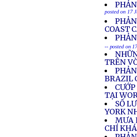
PHẢN
posted on 17 
PHẢN
COAST 
PHẢN 
-- posted on 1
NHỮN
TRÊN V
PHẢN
BRAZIL 
CƯỚP
TẠI WO
SỐ L
YORK NH
MƯA 
CHÍ KH
PHẢN