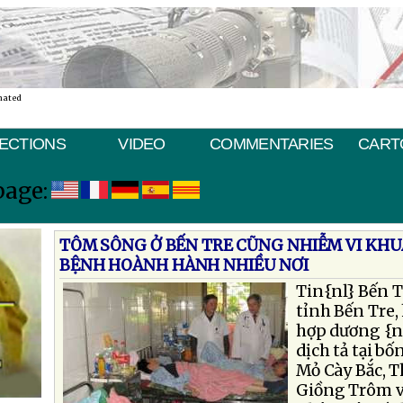
nated
ECTIONS
VIDEO
COMMENTARIES
CART
page:
TÔM SÔNG Ở BẾN TRE CŨNG NHIỄM VI KHUẨ
BỆNH HOÀNH HÀNH NHIỀU NƠI
Tin{nl} Bến T
tỉnh Bến Tre,
hợp dương {nl
dịch tả tại b
Mỏ Cày Bắc, 
Giồng Trôm v