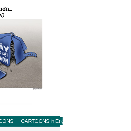
hơn...
l)
OONS
CARTOONS in English