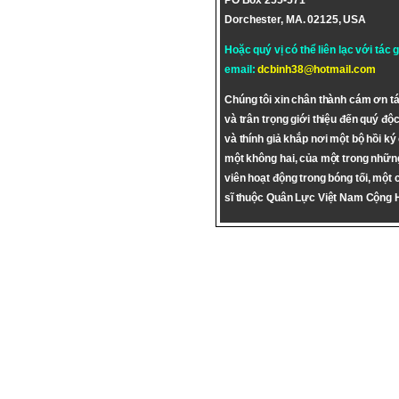
PO Box 255-571
Dorchester, MA. 02125, USA
Hoặc quý vị có thể liên lạc với tác 
email:
dcbinh38@hotmail.com
Chúng tôi xin chân thành cám ơn tá
và trân trọng giới thiệu đến quý độc
và thính giả khắp nơi một bộ hồi ký
một không hai, của một trong nhữn
viên hoạt động trong bóng tối, một 
sĩ thuộc Quân Lực Việt Nam Cộng 