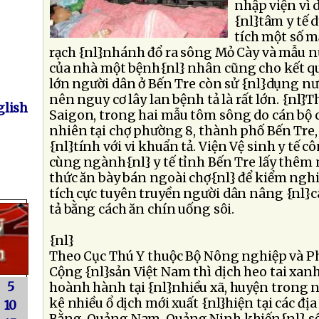
nhập viện vì 
{nl}tâm y tế
tích một số m
rạch {nl}nhánh đổ ra sông Mỏ Cày và mẫu nư
của nhà một bệnh{nl} nhân cũng cho kết q
lớn người dân ở Bến Tre còn sử {nl}dụng nư
nên nguy cơ lây lan bệnh tả là rất lớn. {nl}
lish
Saigon, trong hai mẫu tôm sông do cán bộ 
nhiên tại chợ phường 8, thành phố Bến Tre
{nl}tính với vi khuẩn tả. Viện Vệ sinh y tế
cùng ngành{nl} y tế tỉnh Bến Tre lấy thêm
thức ăn bày bán ngoài chợ{nl} để kiểm ngh
tích cực tuyên truyền người dân nâng {nl}
tả bằng cách ăn chín uống sôi.
{nl}
Theo Cục Thú Y thuộc Bộ Nông nghiệp và P
Cộng {nl}sản Việt Nam thì dịch heo tai xan
5
hoành hành tại {nl}nhiều xã, huyện trong n
kê nhiều ổ dịch mới xuất {nl}hiện tại các đị
10