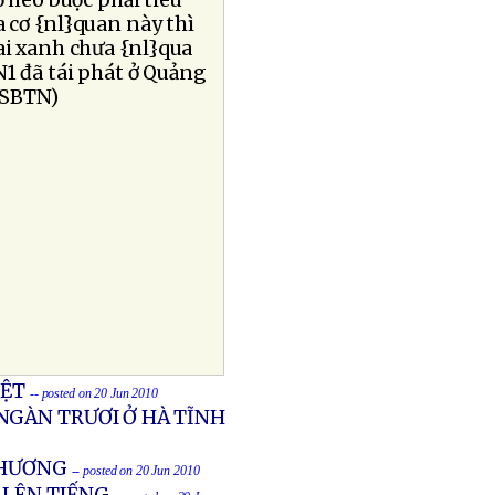
heo buộc phải tiêu
 cơ {nl}quan này thì
ai xanh chưa {nl}qua
N1 đã tái phát ở Quảng
(SBTN)
IỆT
-- posted on 20 Jun 2010
NGÀN TRƯƠI Ở HÀ TĨNH
THƯƠNG
-- posted on 20 Jun 2010