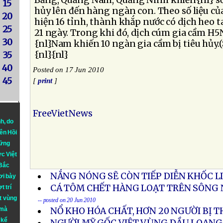
Bằng, Quảng Nam, Quảng Ninh khiến{nl} số 
15
hủy lên đến hàng ngàn con. Theo số liệu của
20
hiện 16 tỉnh, thành khắp nước có dịch heo t
25
21 ngày. Trong khi đó, dịch cúm gia cầm H5
30
{nl}Nam khiến 10 ngàn gia cầm bị tiêu hủy.
{nl}{nl}
35
40
Posted on 17 Jun 2010
45
[
print
]
FreeVietNews
nh
, do
iên Hồi
hững
ực Việt
 Bắc
NẮNG NÓNG SẼ CÒN TIẾP DIỄN KHỐC L
ơi bày
CÁ TÔM CHẾT HÀNG LOẠT TRÊN SÔNG 
t trí
t vùng
-- posted on 20 Jun 2010
 mà
NỔ KHO HÓA CHẤT, HƠN 20 NGƯỜI BỊ 
 kể