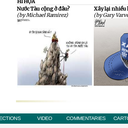
HÍ HỌA
Nước Tàu cộng ở đâu?
Xây lại nhiều 
(by Michael Ramirez)
(by Gary Varve
ECTIONS
VIDEO
COMMENTARIES
CART