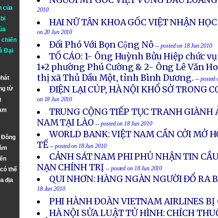
NGƯỜI MỸ GỐC VIỆT VÙNG DẦU LOANG
n của
2010
bi
HAI NỮ TÂN KHOA GỐC VIỆT NHẬN HỌC
ủa
on 20 Jun 2010
 chiến
Đối Phó Với Bọn Cộng Nô
-- posted on 18 Jun 2010
à
Đại
TỐ CÁO: 1- Ông Huỳnh Bửu Hiệp chức v
1+2 phường Phú Cường & 2- Ông Lê Văn Ho
thị xã Thủ Dầu Một, tỉnh Bình Dương.
phát
-- posted
ĐIỆN LẠI CÚP, HÀ NỘI KHỔ SỞ TRONG 
ng từ
g
on 18 Jun 2010
Nam
TRUNG CỘNG TIẾP TỤC TRANH GIÀNH 
NAM TẠI LÀO
-- posted on 18 Jun 2010
WORLD BANK: VIỆT NAM CẦN CỞI MỞ H
n Đông
TẾ
-- posted on 18 Jun 2010
năm
CẢNH SÁT NAM PHI PHỦ NHẬN TIN CẦU
đến
NẠN CHÍNH TRỊ
-- posted on 18 Jun 2010
 có thể
QUI NHƠN: HÀNG NGÀN NGƯỜI ĐỔ RA B
a địa
18 Jun 2010
PHI HÀNH ĐOÀN VIETNAM AIRLINES BỊ 
HÀ NỘI SỬA LUẬT TỬ HÌNH: CHÍCH THU