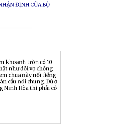
 NHẬN ĐỊNH CỦA BỘ
m khoanh tròn có 10
chặt như đôi vợ chồng
em chua này nổi tìếng
oàn cầu nói chung. Dù ở
g Ninh Hòa thì phải có