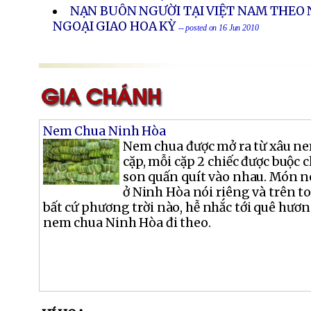
NẠN BUÔN NGƯỜI TẠI VIỆT NAM THEO
NGOẠI GIAO HOA KỲ
-- posted on 16 Jun 2010
Nem Chua Ninh Hòa
Nem chua được mở ra từ xâu ne
cặp, mỗi cặp 2 chiếc được buộc 
son quấn quít vào nhau. Món n
ở Ninh Hòa nói riêng và trên t
bất cứ phương trời nào, hễ nhắc tới quê hươn
nem chua Ninh Hòa đi theo.