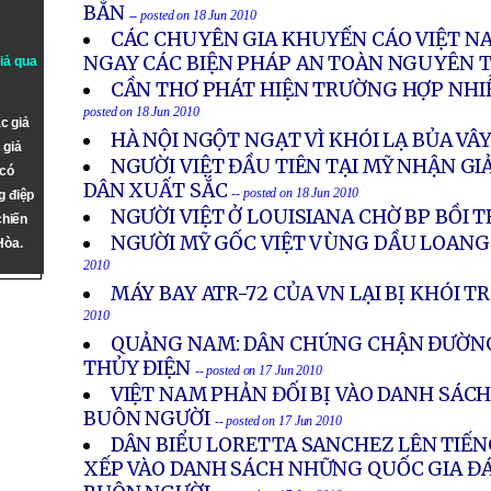
BẮN
-- posted on 18 Jun 2010
CÁC CHUYÊN GIA KHUYẾN CÁO VIỆT N
NGAY CÁC BIỆN PHÁP AN TOÀN NGUYÊN 
giả qua
CẦN THƠ PHÁT HIỆN TRƯỜNG HỢP NHIỄ
posted on 18 Jun 2010
c giả
HÀ NỘI NGỘT NGẠT VÌ KHÓI LẠ BỦA VÂ
 giả
NGƯỜI VIỆT ĐẦU TIÊN TẠI MỸ NHẬN G
 có
DÂN XUẤT SẮC
-- posted on 18 Jun 2010
g điệp
NGƯỜI VIỆT Ở LOUISIANA CHỜ BP BỒI
chiến
NGƯỜI MỸ GỐC VIỆT VÙNG DẦU LOANG
Hòa.
2010
MÁY BAY ATR-72 CỦA VN LẠI BỊ KHÓI 
2010
QUẢNG NAM: DÂN CHÚNG CHẬN ĐƯỜN
THỦY ĐIỆN
-- posted on 17 Jun 2010
VIỆT NAM PHẢN ĐỐI BỊ VÀO DANH SÁCH
BUÔN NGƯỜI
-- posted on 17 Jun 2010
DÂN BIỂU LORETTA SANCHEZ LÊN TIẾNG
XẾP VÀO DANH SÁCH NHỮNG QUỐC GIA Đ