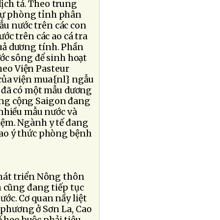
dịch tả. Theo trung
 dự phòng tỉnh phân
ẫu nước trên các con
ớc trên các ao cá tra
uả dương tính. Phần
ớc sông để sinh hoạt
Theo Viện Pasteur
của viện mua{nl} ngẫu
, đã có một mẫu dương
 công cộng Saigon đang
 nhiều mẫu nước và
iệm. Ngành y tế đang
cao ý thức phòng bệnh
hát triển Nông thôn
h cũng đang tiếp tục
ước. Cơ quan nầy liệt
a phương ở Sơn La, Cao