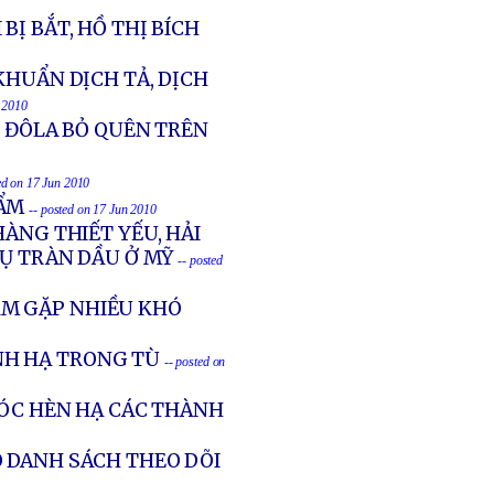
Ị BẮT, HỒ THỊ BÍCH
KHUẨN DỊCH TẢ, DỊCH
n 2010
00 ĐÔLA BỎ QUÊN TRÊN
ed on 17 Jun 2010
HẨM
-- posted on 17 Jun 2010
ÀNG THIẾT YẾU, HẢI
VỤ TRÀN DẦU Ở MỸ
-- posted
AM GẶP NHIỀU KHÓ
NH HẠ TRONG TÙ
-- posted on
CÓC HÈN HẠ CÁC THÀNH
O DANH SÁCH THEO DÕI