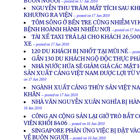
BUÔN NGƯỜI
-- posted on 17 Jun 2010
NGUYỄN THU TRÂM MẤT TÍCH SAU KHI B
KHƯƠNG RA VIỆN
-- posted on 17 Jun 2010
TÔM SÔNG Ở BẾN TRE CŨNG NHIỄM VI 
BỆNH HOÀNH HÀNH NHIỀU NƠI
-- posted on 17 Ju
TÀI XẾ TAXI TRẢ LẠI CHO KHÁCH 26,5
XE
-- posted on 17 Jun 2010
120 DU KHÁCH BỊ NHỐT TẠI MŨI NÉ
-- post
GẦN 130 DU KHÁCH NGỘ ĐỘC THỰC P
NHÀ NƯỚC HỨA SẼ GIẢM GIÁ CÁC MẶT H
SẢN XUẤT CẢNG VIỆT NAM ĐƯỢC LỢI TỪ 
on 17 Jun 2010
NGÀNH XUẤT CẢNG THỦY SẢN VIỆT N
KHĂN
-- posted on 17 Jun 2010
NHÀ VĂN NGUYỄN XUÂN NGHĨA BỊ HÀ
16 Jun 2010
CÔNG AN CỘNG SẢN LẠI GIỞ TRÒ BẮT 
VIÊN KHỐI 8406
-- posted on 16 Jun 2010
SINGAPORE PHẢN ỨNG VIỆC BỊ ĐẶT VÀ
VỀ BUÔN NGƯỜI
-- posted on 16 Jun 2010