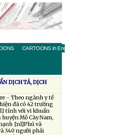
OONS
CARTOONS in English
N DỊCH TẢ, DỊCH
re - Theo ngành y tế
 hiện đã có 42 trường
} tính với vi khuẩn
ốn huyện Mỏ Cày Nam,
Thạnh {nl}Phú và
à 340 người phải