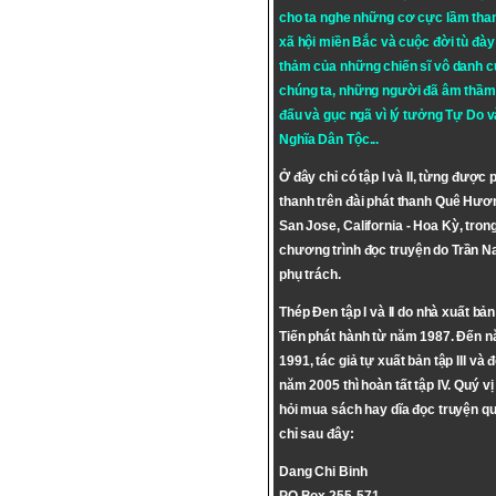
cho ta nghe những cơ cực lầm tha
xã hội miền Bắc và cuộc đời tù đày 
thảm của những chiến sĩ vô danh c
chúng ta, những người đã âm thầm
đấu và gục ngã vì lý tưởng
Tự Do
v
Nghĩa Dân Tộc
...
Ở đây chỉ có tập I và II, từng được 
thanh trên đài phát thanh Quê Hươ
San Jose, California - Hoa Kỳ, tron
chương trình đọc truyện do Trần 
phụ trách.
Thép Đen tập I và II do nhà xuất bả
Tiến phát hành từ năm 1987. Đến 
1991, tác giả tự xuất bản tập III và 
năm 2005 thì hoàn tất tập IV. Quý vị
hỏi mua sách hay dĩa đọc truyện qu
chỉ sau đây:
Dang Chi Binh