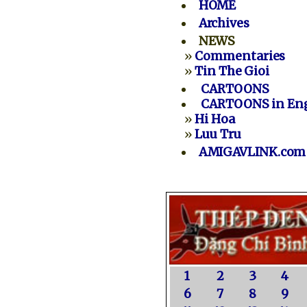
HOME
Archives
NEWS
»
Commentaries
»
Tin The Gioi
CARTOONS
CARTOONS in Eng
»
Hi Hoa
»
Luu Tru
AMIGAVLINK.com
1
2
3
4
6
7
8
9