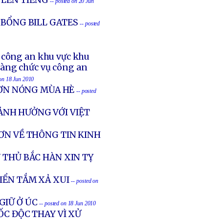
 LÊN TIẾNG
-- posted on 20 Jun
 BỔNG BILL GATES
-- posted
ụ công an khu vực khu
àng chức vụ công an
 on 18 Jun 2010
CƠN NÓNG MÙA HÈ
-- posted
ẢNH HƯỞNG VỚI VIỆT
ƠN VỀ THÔNG TIN KINH
 THỦ BẮC HÀN XIN TỴ
IỂN TẮM XẢ XUI
-- posted on
GIỮ Ở ÚC
-- posted on 18 Jun 2010
ỐC ĐỘC THAY VÌ XỬ