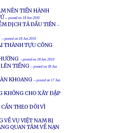
AM NÊN TIẾN HÀNH
TỬ
-- posted on 18 Jun 2010
M DỊCH TẢ ĐẦU TIÊN
--
Y
-- posted on 18 Jun 2010
IẢI THÀNH TỰU CÔNG
 THƯỜNG
-- posted on 18 Jun 2010
 LÊN TIẾNG
-- posted on 18 Jun
TRÀN KHOANG
-- posted on 17 Jun
G KHÔNG CHO XÂY ĐẬP
 CẦN THEO DÕI VÌ
 VỀ VỤ VIỆT NAM BỊ
ÁNG QUAN TÂM VỀ NẠN