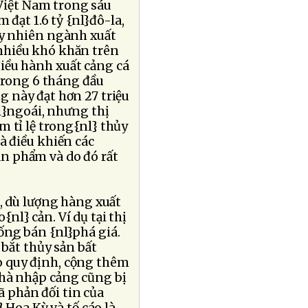
Việt Nam trong sáu
 đạt 1.6 tỷ {nl}đô-la,
uy nhiên ngành xuất
nhiều khó khăn trên
điều hành xuất cảng cá
 trong 6 tháng đầu
g này đạt hơn 27 triệu
l}ngoái, nhưng thị
m tỉ lệ trong{nl} thủy
à điều khiến các
ản phẩm và do đó rất
n, dù lượng hàng xuất
nl} cản. Ví dụ tại thị
ống bán {nl}phá giá.
 bắt thủy sản bất
o quy định, cộng thêm
nhà nhập cảng cũng bị
 phản đối tin của