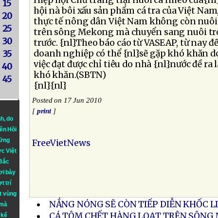
Hiệp hội Chủ trang trại nuôi cá nheo của{nl}
15
hội nà bôi xấu sản phẩm cá tra của Việt Nam
20
thực tế nông dân Việt Nam không còn nuôi 
25
trên sông Mekong mà chuyển sang nuôi tr
30
trước. {nl}Theo báo cáo từ VASEAP, từ nay 
doanh nghiệp có thể {nl}sẽ gặp khó khăn do
35
việc đạt được chỉ tiêu do nhà {nl}nước đề ra 
40
khó khăn.(SBTN)
45
{nl}{nl}
Posted on 17 Jun 2010
[
print
]
nh
, do
iên Hồi
hững
FreeVietNews
ực Việt
 Bắc
ơi bày
t trí
t vùng
NẮNG NÓNG SẼ CÒN TIẾP DIỄN KHỐC L
 mà
CÁ TÔM CHẾT HÀNG LOẠT TRÊN SÔNG 
 kể