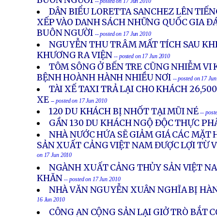
BUÔN NGƯỜI
-- posted on 17 Jun 2010
DÂN BIỂU LORETTA SANCHEZ LÊN TIẾNG
XẾP VÀO DANH SÁCH NHỮNG QUỐC GIA Đ
BUÔN NGƯỜI
-- posted on 17 Jun 2010
NGUYỄN THU TRÂM MẤT TÍCH SAU KHI B
KHƯƠNG RA VIỆN
-- posted on 17 Jun 2010
TÔM SÔNG Ở BẾN TRE CŨNG NHIỄM VI 
BỆNH HOÀNH HÀNH NHIỀU NƠI
-- posted on 17 Ju
TÀI XẾ TAXI TRẢ LẠI CHO KHÁCH 26,5
XE
-- posted on 17 Jun 2010
120 DU KHÁCH BỊ NHỐT TẠI MŨI NÉ
-- post
GẦN 130 DU KHÁCH NGỘ ĐỘC THỰC P
NHÀ NƯỚC HỨA SẼ GIẢM GIÁ CÁC MẶT H
SẢN XUẤT CẢNG VIỆT NAM ĐƯỢC LỢI TỪ 
on 17 Jun 2010
NGÀNH XUẤT CẢNG THỦY SẢN VIỆT N
KHĂN
-- posted on 17 Jun 2010
NHÀ VĂN NGUYỄN XUÂN NGHĨA BỊ HÀ
16 Jun 2010
CÔNG AN CỘNG SẢN LẠI GIỞ TRÒ BẮT 