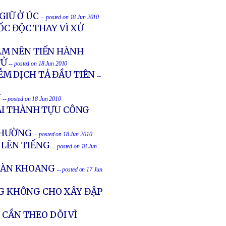
GIỮ Ở ÚC
-- posted on 18 Jun 2010
ỐC ĐỘC THAY VÌ XỬ
AM NÊN TIẾN HÀNH
TỬ
-- posted on 18 Jun 2010
M DỊCH TẢ ĐẦU TIÊN
--
Y
-- posted on 18 Jun 2010
IẢI THÀNH TỰU CÔNG
 THƯỜNG
-- posted on 18 Jun 2010
 LÊN TIẾNG
-- posted on 18 Jun
TRÀN KHOANG
-- posted on 17 Jun
G KHÔNG CHO XÂY ĐẬP
 CẦN THEO DÕI VÌ