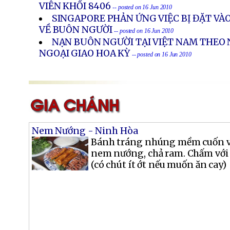
VIÊN KHỐI 8406
-- posted on 16 Jun 2010
SINGAPORE PHẢN ỨNG VIỆC BỊ ĐẶT VÀ
VỀ BUÔN NGƯỜI
-- posted on 16 Jun 2010
NẠN BUÔN NGƯỜI TẠI VIỆT NAM THEO
NGOẠI GIAO HOA KỲ
-- posted on 16 Jun 2010
Nem Nướng - Ninh Hòa
Bánh tráng nhúng mềm cuốn với
nem nướng, chả ram. Chấm với
(có chút ít ớt nếu muốn ăn cay)