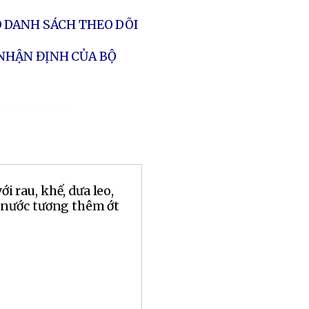
O DANH SÁCH THEO DÕI
 NHẬN ĐỊNH CỦA BỘ
 rau, khế, dưa leo,
 nước tương thêm ớt