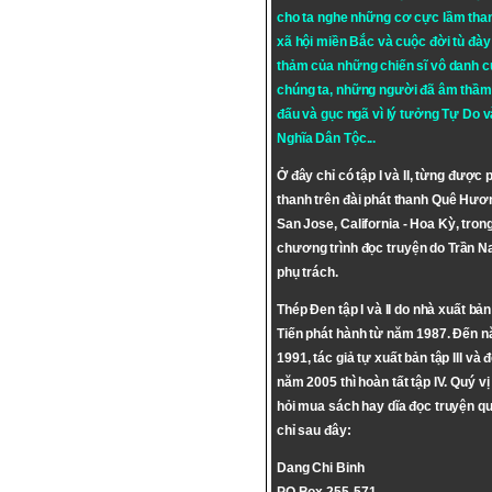
cho ta nghe những cơ cực lầm tha
xã hội miền Bắc và cuộc đời tù đày 
thảm của những chiến sĩ vô danh c
chúng ta, những người đã âm thầm
đấu và gục ngã vì lý tưởng
Tự Do
v
Nghĩa Dân Tộc
...
Ở đây chỉ có tập I và II, từng được 
thanh trên đài phát thanh Quê Hươ
San Jose, California - Hoa Kỳ, tron
chương trình đọc truyện do Trần 
phụ trách.
Thép Đen tập I và II do nhà xuất bả
Tiến phát hành từ năm 1987. Đến 
1991, tác giả tự xuất bản tập III và 
năm 2005 thì hoàn tất tập IV. Quý vị
hỏi mua sách hay dĩa đọc truyện qu
chỉ sau đây:
Dang Chi Binh