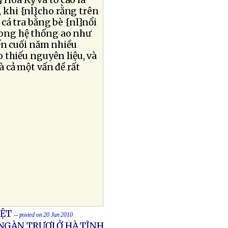
 Hoa Kỳ và tố cáo là
, khi {nl}cho rằng trên
cá tra bằng bè {nl}nổi
ong hệ thống ao như
đến cuối năm nhiều
 thiếu nguyên liệu, và
là cả một vấn đề rất
IỆT
-- posted on 20 Jun 2010
NGÀN TRƯƠI Ở HÀ TĨNH