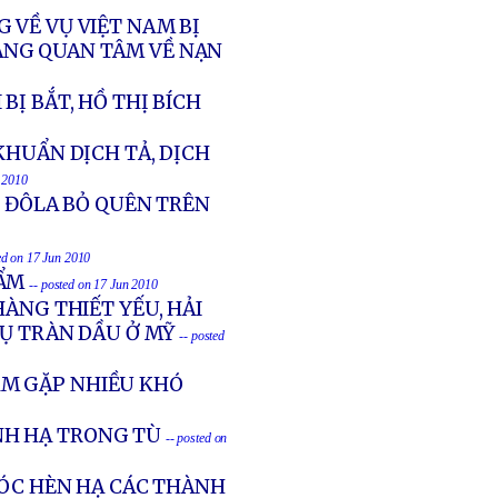
 VỀ VỤ VIỆT NAM BỊ
ÁNG QUAN TÂM VỀ NẠN
Ị BẮT, HỒ THỊ BÍCH
KHUẨN DỊCH TẢ, DỊCH
n 2010
00 ĐÔLA BỎ QUÊN TRÊN
ed on 17 Jun 2010
HẨM
-- posted on 17 Jun 2010
ÀNG THIẾT YẾU, HẢI
VỤ TRÀN DẦU Ở MỸ
-- posted
AM GẶP NHIỀU KHÓ
NH HẠ TRONG TÙ
-- posted on
CÓC HÈN HẠ CÁC THÀNH