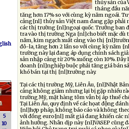
thủy sản của 
tháng đầu năm
tăng hơn 17% so với cùng kỳ năm ngoái. T
cảng{nl} thủy sản Việt nam đang gặp phải 
các thị trường {nl}ngoại quốc. Trưởng ban 
tra vào thị trường Nga {nl}cho biết mặc dù
năm, kim ngạch xuất cảng vào thị {nl}trườn
lish
đô-la, tăng hơn 2 lần so với cùng kỳ năm {n
trường này lại đang áp dụng chính sách giả
sản nhập cảng từ 20% xuống còn 10%. Ðây l
doanh {nl}nghiệp buộc phải tăng giá bán s
khó bán tại thị {nl}trường này.
Tại các thị trường Mỹ, Liên Âu, {nl}Nhật Bả
cảng không giảm nhưng lại bị gặp nhiều rào{
trường Mỹ, mặt hàng tôm vẫn bị áp thuế ch
Tại Liên Âu, quy định về các họat động đánh
{nl}hợp pháp, không báo cáo và không the
5
với đồng euro{nl} mất giá đang khiến các 
ảnh hưởng. Nhân dịp này {nl}VASEP cũng đã
10