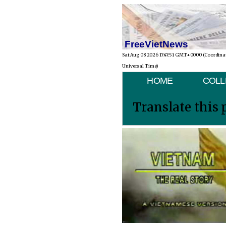
FreeVietNews
Sat Aug 08 2026 17:47:51 GMT+0000 (Coordina
Universal Time)
HOME
COLL
Translate this 