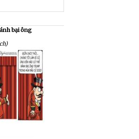
đánh bại ông
ch)