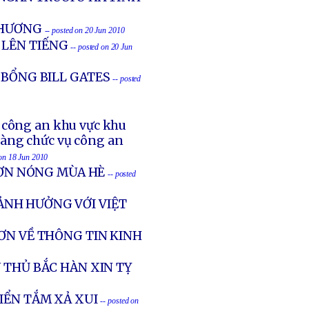
THƯƠNG
-- posted on 20 Jun 2010
 LÊN TIẾNG
-- posted on 20 Jun
 BỔNG BILL GATES
-- posted
ụ công an khu vực khu
àng chức vụ công an
 on 18 Jun 2010
CƠN NÓNG MÙA HÈ
-- posted
ẢNH HƯỞNG VỚI VIỆT
ƠN VỀ THÔNG TIN KINH
 THỦ BẮC HÀN XIN TỴ
IỂN TẮM XẢ XUI
-- posted on