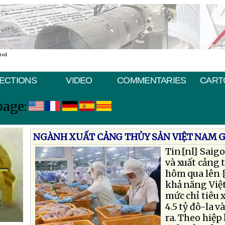
ted
ECTIONS
VIDEO
COMMENTARIES
CART
page:
NGÀNH XUẤT CẢNG THỦY SẢN VIỆT NAM 
Tin{nl} Saigo
và xuất cảng 
hôm qua lên {
khả năng Việ
mức chỉ tiêu 
4.5 tỷ đô-la 
ra. Theo hiệp 