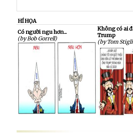
HÍ HỌA
Không có ai 
Có người ngu hơn...
Trump
(by Bob Gorrell)
(by Tom Stigli