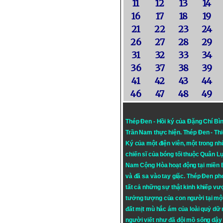
11
12
13
14
16
17
18
19
21
22
23
24
26
27
28
29
31
32
33
34
36
37
38
39
41
42
43
44
46
47
48
49
Thép Đen - Hồi ký của Đặng Chí Bì
Trần Nam thực hiện.
Thép Đen
- Th
Ký của một điện viên, một trong n
chiến sĩ của bóng tối thuộc Quân L
Nam Cộng Hòa hoạt động tại miền
và đã sa vào tay giặc. Thép Đen ph
tất cả những sự thật kinh khiếp vượ
tưởng tượng của con người tại mộ
đất mịt mù hắc ám của loài quỷ dữ
người viết như đã đội mồ sống dậy