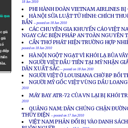
18 Jun 2010
PHI HÀNH ĐOÀN VIETNAM AIRLINES BỊ 
HÀ NỘI SỬA LUẬT TỬ HÌNH: CHÍCH THU
giả qua
BẮN
-- posted on 18 Jun 2010
CÁC CHUYÊN GIA KHUYẾN CÁO VIỆT N
c giả
NGAY CÁC BIỆN PHÁP AN TOÀN NGUYÊN 
 giả
CẦN THƠ PHÁT HIỆN TRƯỜNG HỢP NHIỄ
 có
posted on 18 Jun 2010
g điệp
HÀ NỘI NGỘT NGẠT VÌ KHÓI LẠ BỦA VÂ
chiến
NGƯỜI VIỆT ĐẦU TIÊN TẠI MỸ NHẬN G
Hòa.
DÂN XUẤT SẮC
-- posted on 18 Jun 2010
NGƯỜI VIỆT Ở LOUISIANA CHỜ BP BỒI
NGƯỜI MỸ GỐC VIỆT VÙNG DẦU LOANG
2010
MÁY BAY ATR-72 CỦA VN LẠI BỊ KHÓI 
2010
QUẢNG NAM: DÂN CHÚNG CHẬN ĐƯỜN
THỦY ĐIỆN
-- posted on 17 Jun 2010
VIỆT NAM PHẢN ĐỐI BỊ VÀO DANH SÁCH