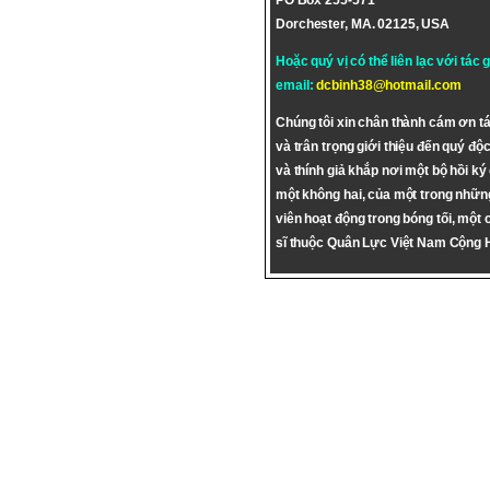
PO Box 255-571
Dorchester, MA. 02125, USA
Hoặc quý vị có thể liên lạc với tác 
email:
dcbinh38@hotmail.com
Chúng tôi xin chân thành cám ơn tá
và trân trọng giới thiệu đến quý độc
và thính giả khắp nơi một bộ hồi ký
một không hai, của một trong nhữn
viên hoạt động trong bóng tối, một 
sĩ thuộc Quân Lực Việt Nam Cộng 