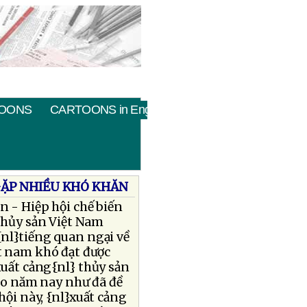
OONS
CARTOONS in English
GẶP NHIỀU KHÓ KHĂN
n - Hiệp hội chế biến
thủy sản Việt Nam
nl}tiếng quan ngại về
t nam khó đạt được
xuất cảng{nl} thủy sản
vào năm nay như đã đề
hội này, {nl}xuất cảng