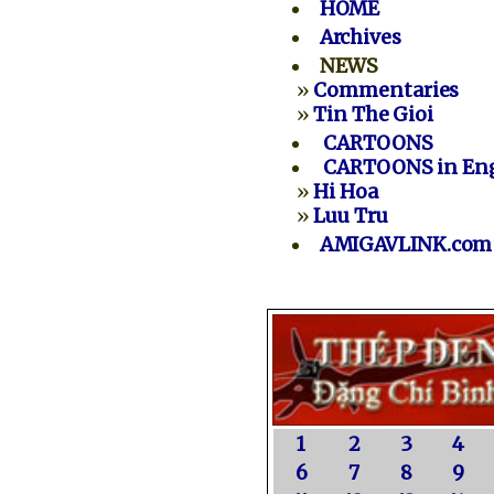
HOME
Archives
NEWS
»
Commentaries
»
Tin The Gioi
CARTOONS
CARTOONS in Eng
»
Hi Hoa
»
Luu Tru
AMIGAVLINK.com
1
2
3
4
6
7
8
9