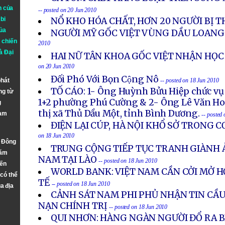
n của
-- posted on 20 Jun 2010
bi
NỔ KHO HÓA CHẤT, HƠN 20 NGƯỜI BỊ 
ủa
NGƯỜI MỸ GỐC VIỆT VÙNG DẦU LOANG
 chiến
2010
à
Đại
HAI NỮ TÂN KHOA GỐC VIỆT NHẬN HỌC
on 20 Jun 2010
Đối Phó Với Bọn Cộng Nô
phát
-- posted on 18 Jun 2010
TỐ CÁO: 1- Ông Huỳnh Bửu Hiệp chức v
ng từ
1+2 phường Phú Cường & 2- Ông Lê Văn Ho
g
thị xã Thủ Dầu Một, tỉnh Bình Dương.
Nam
-- posted
ĐIỆN LẠI CÚP, HÀ NỘI KHỔ SỞ TRONG 
on 18 Jun 2010
n Đông
TRUNG CỘNG TIẾP TỤC TRANH GIÀNH 
năm
NAM TẠI LÀO
-- posted on 18 Jun 2010
đến
WORLD BANK: VIỆT NAM CẦN CỞI MỞ H
 có thể
TẾ
-- posted on 18 Jun 2010
a địa
CẢNH SÁT NAM PHI PHỦ NHẬN TIN CẦU
NẠN CHÍNH TRỊ
-- posted on 18 Jun 2010
QUI NHƠN: HÀNG NGÀN NGƯỜI ĐỔ RA B