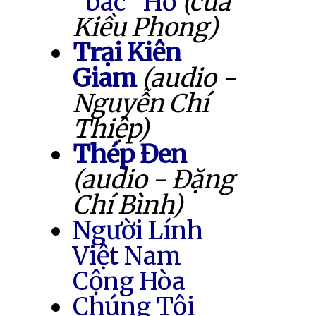
"bác" Hồ
(của
Kiều Phong)
Trại Kiên
Giam
(audio -
Nguyễn Chí
Thiệp)
Thép Đen
(audio - Đặng
Chí Bình)
Người Lính
Việt Nam
Cộng Hòa
Chúng Tôi