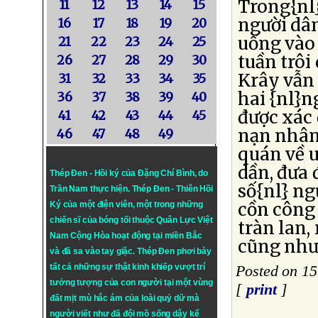
Trong{nl}
11
12
13
14
15
người dân
16
17
18
19
20
uống vào 
21
22
23
24
25
tuần trôi
26
27
28
29
30
Krây vẫn 
31
32
33
34
35
hai {nl}n
36
37
38
39
40
được xác 
41
42
43
44
45
nạn nhân 
46
47
48
49
quán về 
dần, đưa 
Thép Đen - Hồi ký của Đặng Chí Bình
, do
số{nl} ng
Trần Nam thực hiện.
Thép Đen
- Thiên Hồi
cồn công 
Ký của một điện viên, một trong những
chiến sĩ của bóng tối thuộc Quân Lực Việt
tràn lan,
Nam Cộng Hòa hoạt động tại miền Bắc
cũng như 
và đã sa vào tay giặc. Thép Đen phơi bày
tất cả những sự thật kinh khiếp vượt trí
Posted on 15
tưởng tượng của con người tại một vùng
[
print
]
đất mịt mù hắc ám của loài quỷ dữ mà
người viết như đã đội mồ sống dậy kể