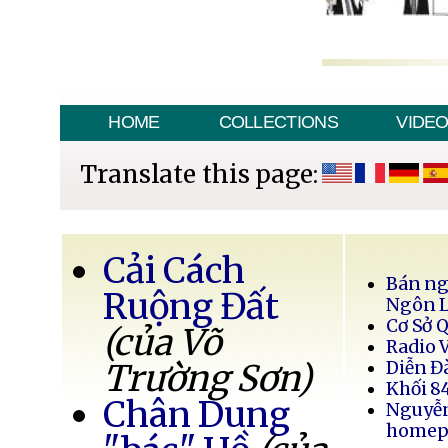
HOME
COLLECTIONS
VIDE
Translate this page:
Cải Cách
Bán ng
Ruộng Đất
Ngôn 
Cơ Sở 
(của Võ
Radio 
Trường Sơn)
Diễn Đ
Khối 8
Chân Dung
Nguyễ
homep