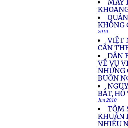
MÁY B
KHOAN
QUẢN
KHÔNG 
2010
VIỆT
CẦN THE
DÂN 
VỀ VỤ V
NHỮNG 
BUÔN N
NGUY
BẮT, HỒ
Jun 2010
TÔM 
KHUẨN 
NHIỀU N