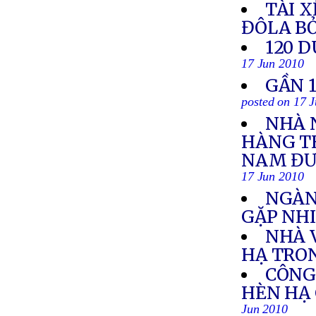
TÀI X
ĐÔLA B
120 D
17 Jun 2010
GẦN 
posted on 17 
NHÀ 
HÀNG TH
NAM ĐƯỢ
17 Jun 2010
NGÀN
GẶP NH
NHÀ 
HẠ TRO
CÔNG 
HÈN HẠ 
Jun 2010