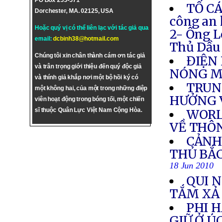
PO Box 255-571
TỐ CÁ
Dorchester, MA. 02125, USA
công an
Hoặc quý vị có thể liên lạc với tác giả qua
2- Ông L
email:
dcbinh38@hotmail.com
Thủ Dầu 
Chúng tôi xin chân thành cám ơn tác giả
ĐIỆN 
và trân trọng giới thiệu đến quý độc giả
NÓNG M
và thính giả khắp nơi một bộ hồi ký có
TRUN
một không hai, của một trong những điệp
HƯỞNG V
viên hoạt động trong bóng tối, một chiến
sĩ thuộc Quân Lực Việt Nam Cộng Hòa.
WORL
VỀ THÔN
CẢNH
THỦ BẮC
18 Jun 2010
QUI 
TẮM XẢ
PHI 
GIỮ Ở Ú