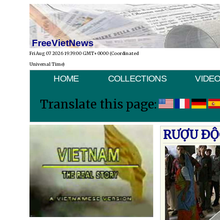
FreeVietNews
Fri Aug 07 2026 19:39:00 GMT+0000 (Coordinated
Universal Time)
HOME
COLLECTIONS
VIDE
Translate this page:
RƯỢU ÐỘ