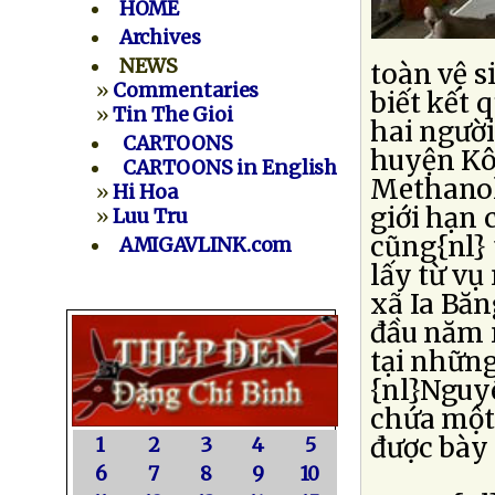
HOME
Archives
NEWS
toàn vệ s
»
Commentaries
biết kết 
»
Tin The Gioi
hai người
CARTOONS
huyện Kô
CARTOONS in English
Methanol 
»
Hi Hoa
giới hạn 
»
Luu Tru
cũng{nl}
AMIGAVLINK.com
lấy từ vụ
xã Ia Bă
đầu năm n
tại những
{nl}Nguyê
chứa một
được bày 
1
2
3
4
5
6
7
8
9
10