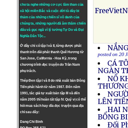
cho ta nghe những cơ cực lầm than của
FreeViet
xã hội miền Bắc và cuộc đời tù đày bi
thảm của những chiến sĩ vô danh của
chúng ta, những người đã âm thầm chiến
đấu và gục ngã vì lý tưởng
Tự Do
và
Đại
Nghĩa Dân Tộc
...
NẮNG
Ở đây chỉ có tập I và II, từng được phát
thanh trên đài phát thanh Quê Hương từ
posted on 20 
San Jose, California - Hoa Kỳ, trong
CÁ T
chương trình đọc truyện do Trần Nam
NGÀN TR
phụ trách.
NỔ KH
Thép Đen tập I và II do nhà xuất bản Đông
THƯƠN
Tiến phát hành từ năm 1987. Đến năm
NGƯỜ
1991, tác giả tự xuất bản tập III và đến
LÊN TI
năm 2005 thì hoàn tất tập IV. Quý vị có thể
hỏi mua sách hay dĩa đọc truyện qua địa
HAI 
chỉ sau đây:
BỔNG BI
Dang Chi Binh
Đối P