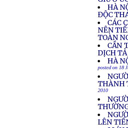
HÀ NỘ
ĐỘC THA
CÁC 
NÊN TIẾ
TOÀN N
CẦN 
DỊCH TẢ
HÀ NỘ
posted on 18 
NGƯỜI
THÀNH 
2010
NGƯỜI
THƯỜN
NGƯỜ
LÊN TI