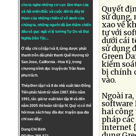
cho ta nghe những cơ cực lầm than của
Quyết địn
xã hội miền Bắc và cuộc đời tù đày bi
sử dụng,
thảm của những chiến sĩ vô danh của
xao về kh
chúng ta, những người đã âm thầm chiến
tự với so
đấu và gục ngã vì lý tưởng
Tự Do
và
Đại
dưới cái 
Nghĩa Dân Tộc
...
sử dụng đ
Ở đây chỉ có tập I và II, từng được phát
Green Da
thanh trên đài phát thanh Quê Hương từ
kiểm soát
San Jose, California - Hoa Kỳ, trong
chương trình đọc truyện do Trần Nam
bị chính 
phụ trách.
vào.
Thép Đen tập I và II do nhà xuất bản Đông
Tiến phát hành từ năm 1987. Đến năm
Ngoài ra,
1991, tác giả tự xuất bản tập III và đến
software 
năm 2005 thì hoàn tất tập IV. Quý vị có thể
hai công 
hỏi mua sách hay dĩa đọc truyện qua địa
pháp các
chỉ sau đây:
internet 
Dang Chi Binh
dụng Gree