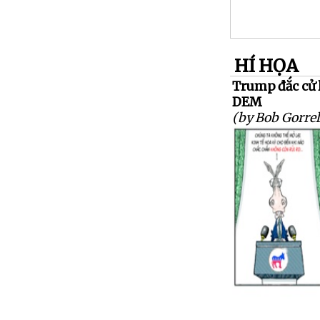
HÍ HỌA
Trump đắc cử l
DEM
(by Bob Gorrel