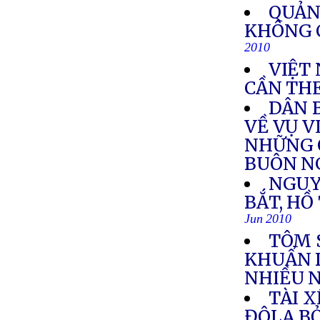
QUẢN
KHÔNG 
2010
VIỆT
CẦN THE
DÂN 
VỀ VỤ V
NHỮNG 
BUÔN N
NGUY
BẮT, HỒ
Jun 2010
TÔM 
KHUẨN 
NHIỀU N
TÀI X
ĐÔLA B