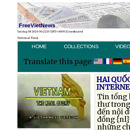
FreeVietNews
Sat Aug 08 2026 06:22:13 GMT+0000 (Coordinated
Universal Time)
HOME
COLLECTIONS
VIDE
Translate this page:
HAI QUỐ
INTERNE
Tin tổng
thư tron
đến nội d
đồng {nl
những chỉ