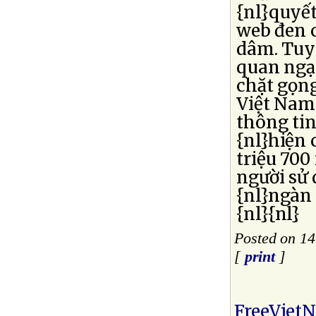
{nl}quyết
web đen c
dâm. Tuy
quan ngại
chặt gọn
Việt Nam 
thông tin
{nl}hiện 
triệu 700
người sử 
{nl}ngàn
{nl}{nl}
Posted on 14
[
print
]
FreeViet