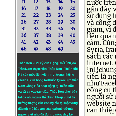
nước trên
11
12
13
14
15
gần đây v
16
17
18
19
20
sử dụng i
21
22
23
24
25
và công d
26
27
28
29
30
giam, vì 
31
32
33
34
35
liên quan
36
37
38
39
40
cảm. Cùng
41
42
43
44
45
Syria, Ir
46
47
48
49
sách các 
internet.
Thép Đen - Hồi ký của Đặng Chí Bình
, do
{nl}chung
Trần Nam thực hiện.
Thép Đen
- Thiên Hồi
tiên là n
Ký của một điện viên, một trong những
chiến sĩ của bóng tối thuộc Quân Lực Việt
như Faceb
Nam Cộng Hòa hoạt động tại miền Bắc
công cụ t
và đã sa vào tay giặc. Thép Đen phơi bày
người sử 
tất cả những sự thật kinh khiếp vượt trí
website n
tưởng tượng của con người tại một vùng
can thiệp
đất mịt mù hắc ám của loài quỷ dữ mà
người viết như đã đội mồ sống dậy kể