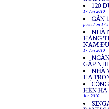
120 D
17 Jun 2010
GẦN 
posted on 17 
NHÀ 
HÀNG TH
NAM ĐƯỢ
17 Jun 2010
NGÀN
GẶP NH
NHÀ 
HẠ TRO
CÔNG 
HÈN HẠ 
Jun 2010
SING