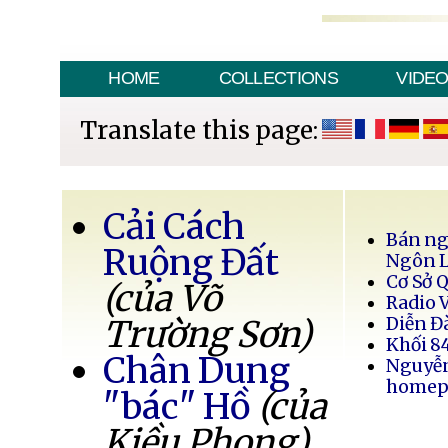
HOME
COLLECTIONS
VIDE
Translate this page:
Cải Cách
Bán ng
Ruộng Đất
Ngôn 
Cơ Sở 
(của Võ
Radio 
Trường Sơn)
Diễn Đ
Khối 8
Chân Dung
Nguyễ
homep
"bác" Hồ
(của
Kiều Phong)