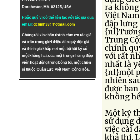
PO Box 255-571
ra không 
Dorchester, MA. 02125, USA
Việt Nam 
Hoặc quý vị có thể liên lạc với tác giả qua
đập lưng
email:
dcbinh38@hotmail.com
{nl}Tương
Chúng tôi xin chân thành cám ơn tác giả
Trung Cộn
và trân trọng giới thiệu đến quý độc giả
chính qu
và thính giả khắp nơi một bộ hồi ký có
với rất n
một không hai, của một trong những điệp
nhất là y
viên hoạt động trong bóng tối, một chiến
sĩ thuộc Quân Lực Việt Nam Cộng Hòa.
{nl}một 
nhiên sau
được ban
không hề 
Một kỹ t
sử dụng d
việc cài 
khả thi. 