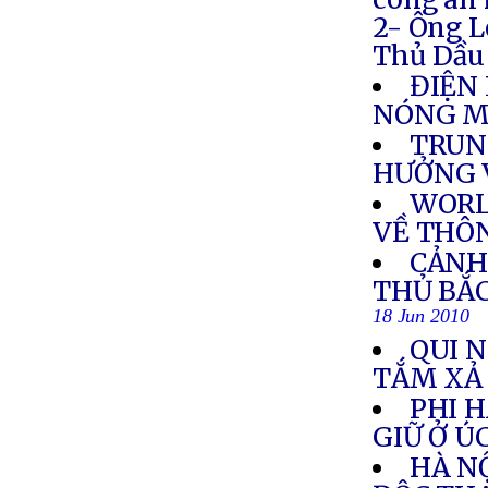
2- Ông L
Thủ Dầu 
ĐIỆN 
NÓNG M
TRUN
HƯỞNG V
WORL
VỀ THÔN
CẢNH
THỦ BẮC
18 Jun 2010
QUI 
TẮM XẢ
PHI 
GIỮ Ở Ú
HÀ NỘ