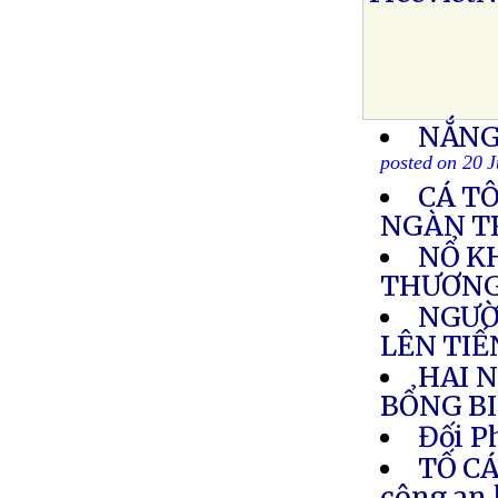
NẮNG
posted on 20 
CÁ T
NGÀN TR
NỔ KH
THƯƠN
NGƯỜ
LÊN TI
HAI 
BỔNG BI
Đối P
TỐ CÁ
công an