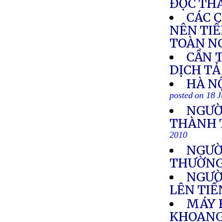
ĐỘC THA
CÁC 
NÊN TIẾ
TOÀN N
CẦN 
DỊCH TẢ
HÀ NỘ
posted on 18 
NGƯỜI
THÀNH 
2010
NGƯỜI
THƯỜN
NGƯỜ
LÊN TI
MÁY B
KHOAN