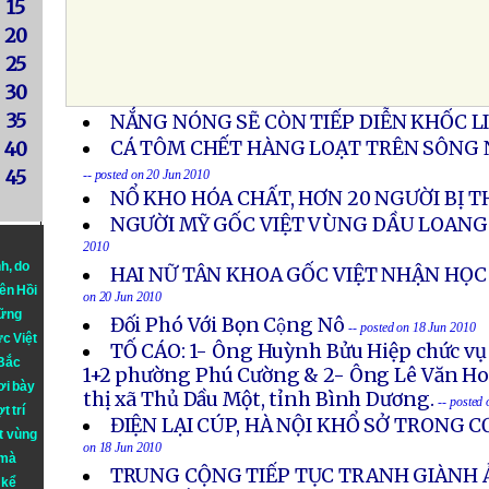
15
20
25
30
35
NẮNG NÓNG SẼ CÒN TIẾP DIỄN KHỐC L
CÁ TÔM CHẾT HÀNG LOẠT TRÊN SÔNG 
40
45
-- posted on 20 Jun 2010
NỔ KHO HÓA CHẤT, HƠN 20 NGƯỜI BỊ 
NGƯỜI MỸ GỐC VIỆT VÙNG DẦU LOANG
2010
nh
, do
HAI NỮ TÂN KHOA GỐC VIỆT NHẬN HỌC
iên Hồi
on 20 Jun 2010
hững
Đối Phó Với Bọn Cộng Nô
-- posted on 18 Jun 2010
ực Việt
TỐ CÁO: 1- Ông Huỳnh Bửu Hiệp chức v
 Bắc
1+2 phường Phú Cường & 2- Ông Lê Văn Ho
ơi bày
thị xã Thủ Dầu Một, tỉnh Bình Dương.
-- posted
t trí
ĐIỆN LẠI CÚP, HÀ NỘI KHỔ SỞ TRONG 
t vùng
on 18 Jun 2010
 mà
TRUNG CỘNG TIẾP TỤC TRANH GIÀNH 
 kể