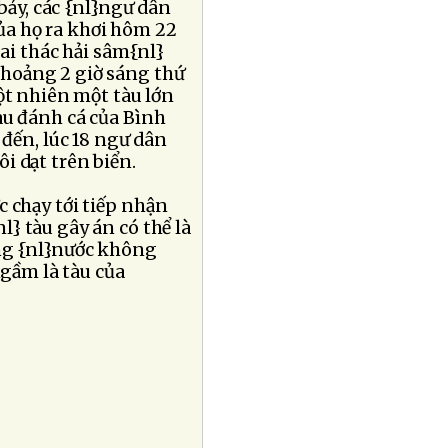
 bảy, các {nl}ngư dân
của họ ra khơi hôm 22
ai thác hải sâm{nl}
khoảng 2 giờ sáng thứ
ột nhiên một tàu lớn
àu đánh cá của Bình
 đến, lúc 18 ngư dân
i dạt trên biển.
 chạy tới tiếp nhận
} tàu gây án có thể là
ong {nl}nước không
ngầm là tàu của