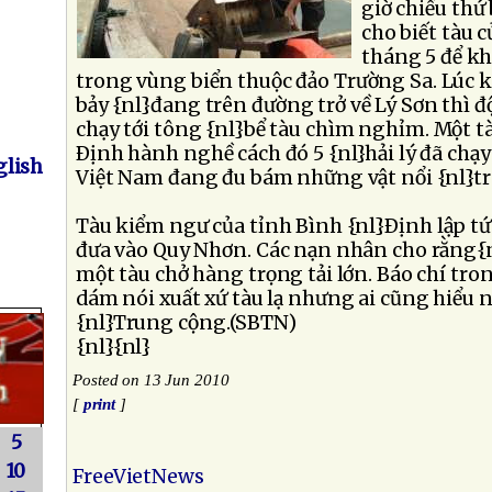
giờ chiều thứ
cho biết tàu 
tháng 5 để kh
trong vùng biển thuộc đảo Trường Sa. Lúc 
bảy {nl}đang trên đường trở về Lý Sơn thì đ
chạy tới tông {nl}bể tàu chìm nghỉm. Một t
Ðịnh hành nghề cách đó 5 {nl}hải lý đã chạy
lish
Việt Nam đang đu bám những vật nổi {nl}trô
Tàu kiểm ngư của tỉnh Bình {nl}Ðịnh lập tức
đưa vào Quy Nhơn. Các nạn nhân cho rằng{nl
một tàu chở hàng trọng tải lớn. Báo chí tr
dám nói xuất xứ tàu lạ nhưng ai cũng hiểu 
{nl}Trung cộng.(SBTN)
{nl}{nl}
Posted on 13 Jun 2010
[
print
]
5
10
FreeVietNews