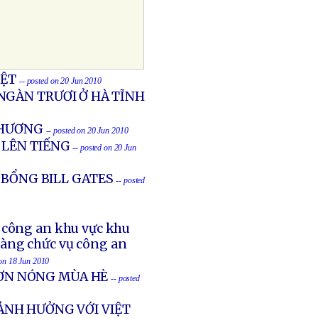
IỆT
-- posted on 20 Jun 2010
NGÀN TRƯƠI Ở HÀ TĨNH
THƯƠNG
-- posted on 20 Jun 2010
 LÊN TIẾNG
-- posted on 20 Jun
 BỔNG BILL GATES
-- posted
ụ công an khu vực khu
àng chức vụ công an
 on 18 Jun 2010
CƠN NÓNG MÙA HÈ
-- posted
ẢNH HƯỞNG VỚI VIỆT