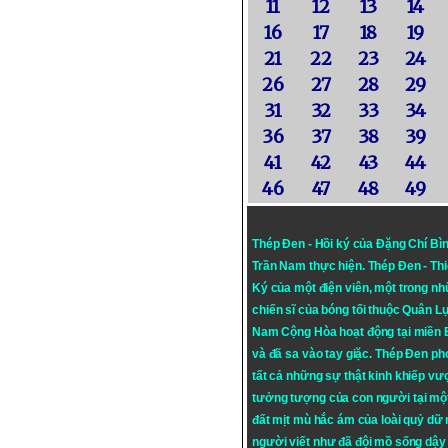
11
12
13
14
16
17
18
19
21
22
23
24
26
27
28
29
31
32
33
34
36
37
38
39
41
42
43
44
46
47
48
49
Thép Đen - Hồi ký của Đặng Chí Bì
Trần Nam thực hiện.
Thép Đen
- Th
Ký của một điện viên, một trong n
chiến sĩ của bóng tối thuộc Quân L
Nam Cộng Hòa hoạt động tại miền
và đã sa vào tay giặc. Thép Đen ph
tất cả những sự thật kinh khiếp vượ
tưởng tượng của con người tại mộ
đất mịt mù hắc ám của loài quỷ dữ
người viết như đã đội mồ sống dậy