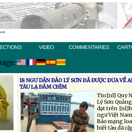
ated
ECTIONS
VIDEO
COMMENTARIES
CART
page:
18 NGƯ DÂN ÐẢO LÝ SƠN ÐÃ ÐƯỢC ÐƯA VỀ A
TÀU LẠ ÐÂM CHÌM
Tin{nl} Quy 
Lý Sơn Quảng 
dạt trên {nl}
ngư Việt Nam 
Báo mạng loan
biết tàu đã c