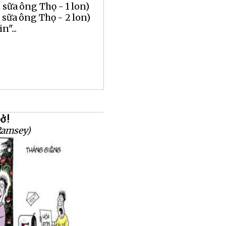
 sữa ông Thọ - 1 lon)
 sữa ông Thọ - 2 lon)
n"...
 !
Ramsey)