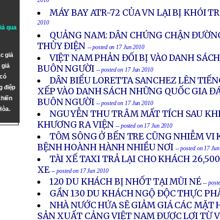
2010
MÁY BAY ATR-72 CỦA VN LẠI BỊ KHÓI 
2010
giả qua
QUẢNG NAM: DÂN CHÚNG CHẬN ĐƯỜN
THỦY ĐIỆN
-- posted on 17 Jun 2010
c giả
VIỆT NAM PHẢN ĐỐI BỊ VÀO DANH SÁCH
 giả
BUÔN NGƯỜI
-- posted on 17 Jun 2010
 có
DÂN BIỂU LORETTA SANCHEZ LÊN TIẾNG
g điệp
XẾP VÀO DANH SÁCH NHỮNG QUỐC GIA Đ
chiến
BUÔN NGƯỜI
-- posted on 17 Jun 2010
Hòa.
NGUYỄN THU TRÂM MẤT TÍCH SAU KHI B
KHƯƠNG RA VIỆN
-- posted on 17 Jun 2010
TÔM SÔNG Ở BẾN TRE CŨNG NHIỄM VI 
BỆNH HOÀNH HÀNH NHIỀU NƠI
-- posted on 17 Ju
TÀI XẾ TAXI TRẢ LẠI CHO KHÁCH 26,5
XE
-- posted on 17 Jun 2010
120 DU KHÁCH BỊ NHỐT TẠI MŨI NÉ
-- post
GẦN 130 DU KHÁCH NGỘ ĐỘC THỰC P
NHÀ NƯỚC HỨA SẼ GIẢM GIÁ CÁC MẶT H
SẢN XUẤT CẢNG VIỆT NAM ĐƯỢC LỢI TỪ 