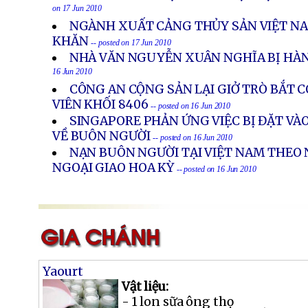
on 17 Jun 2010
NGÀNH XUẤT CẢNG THỦY SẢN VIỆT N
KHĂN
-- posted on 17 Jun 2010
NHÀ VĂN NGUYỄN XUÂN NGHĨA BỊ HÀ
16 Jun 2010
CÔNG AN CỘNG SẢN LẠI GIỞ TRÒ BẮT 
VIÊN KHỐI 8406
-- posted on 16 Jun 2010
SINGAPORE PHẢN ỨNG VIỆC BỊ ĐẶT VÀ
VỀ BUÔN NGƯỜI
-- posted on 16 Jun 2010
NẠN BUÔN NGƯỜI TẠI VIỆT NAM THEO
NGOẠI GIAO HOA KỲ
-- posted on 16 Jun 2010
Yaourt
Vật liệu:
- 1 lon sữa ông thọ