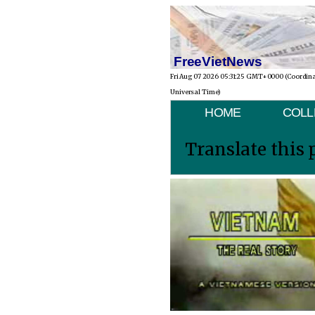
FreeVietNews
Fri Aug 07 2026 05:31:25 GMT+0000 (Coordin
Universal Time)
HOME
COLL
Translate this 