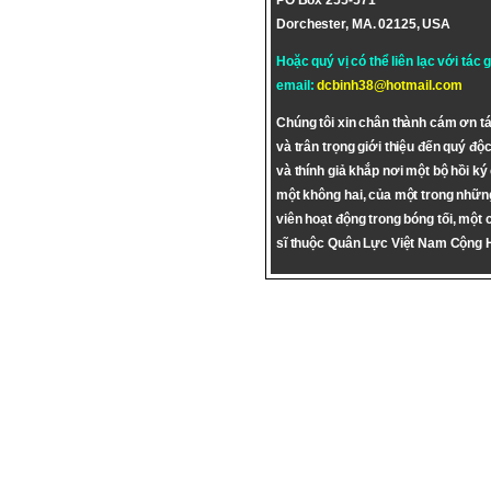
PO Box 255-571
Dorchester, MA. 02125, USA
Hoặc quý vị có thể liên lạc với tác 
email:
dcbinh38@hotmail.com
Chúng tôi xin chân thành cám ơn tá
và trân trọng giới thiệu đến quý độc
và thính giả khắp nơi một bộ hồi ký
một không hai, của một trong nhữn
viên hoạt động trong bóng tối, một 
sĩ thuộc Quân Lực Việt Nam Cộng 