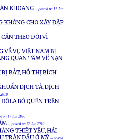
TRÀN KHOANG
-- posted on 17 Jun
G KHÔNG CHO XÂY ĐẬP
 CẦN THEO DÕI VÌ
 VỀ VỤ VIỆT NAM BỊ
ÁNG QUAN TÂM VỀ NẠN
Ị BẮT, HỒ THỊ BÍCH
KHUẨN DỊCH TẢ, DỊCH
n 2010
00 ĐÔLA BỎ QUÊN TRÊN
ed on 17 Jun 2010
HẨM
-- posted on 17 Jun 2010
ÀNG THIẾT YẾU, HẢI
VỤ TRÀN DẦU Ở MỸ
-- posted