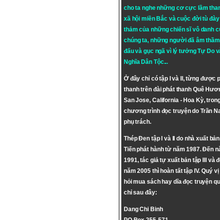
cho ta nghe những cơ cực lầm tha
xã hội miền Bắc và cuộc đời tù đày 
thảm của những chiến sĩ vô danh c
chúng ta, những người đã âm thầm
đấu và gục ngã vì lý tưởng
Tự Do
v
Nghĩa Dân Tộc
...
Ở đây chỉ có tập I và II, từng được 
thanh trên đài phát thanh Quê Hươ
San Jose, California - Hoa Kỳ, tron
chương trình đọc truyện do Trần 
phụ trách.
Thép Đen tập I và II do nhà xuất bả
Tiến phát hành từ năm 1987. Đến 
1991, tác giả tự xuất bản tập III và 
năm 2005 thì hoàn tất tập IV. Quý vị
hỏi mua sách hay dĩa đọc truyện qu
chỉ sau đây:
Dang Chi Binh