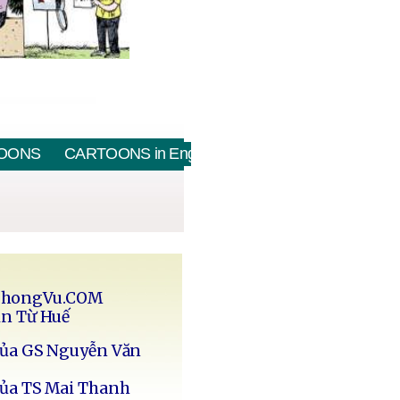
OONS
CARTOONS in English
PhongVu.COM
in Từ Huế
của GS Nguyễn Văn
của TS Mai Thanh