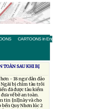
OONS
CARTOONS in English
N TOÀN SAU KHI BỊ
Nhơn - 18 ngư dân đảo
Ngãi bị chìm tàu trôi
biển đã được tàu kiểm
đưa về bờ an toàn.
 tin {nl}này và cho
ặp bến Quy Nhơn lúc 2