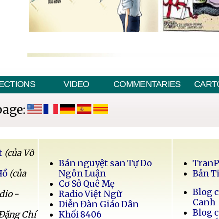
ECTIONS
VIDEO
COMMENTARIES
CART
page:
t
(của Võ
Bán nguyệt san Tự Do
Tran
Hồ
(của
Ngôn Luận
Bản T
Cơ Sở Quê Mẹ
Blog 
dio -
Radio Việt Ngữ
Canh
Diễn Đàn Giáo Dân
Blog 
 Đặng Chí
Khối 8406