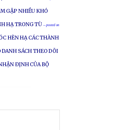
AM GẶP NHIỀU KHÓ
NH HẠ TRONG TÙ
-- posted on
CÓC HÈN HẠ CÁC THÀNH
O DANH SÁCH THEO DÕI
 NHẬN ĐỊNH CỦA BỘ