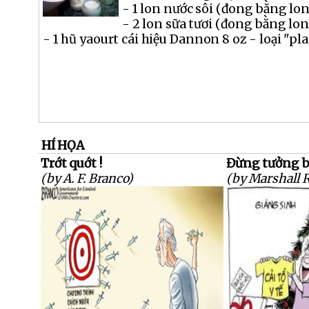
- 1 lon nước sôi (đong bằng lon
- 2 lon sữa tươi (đong bằng lon
- 1 hũ yaourt cái hiệu Dannon 8 oz - loại "plai
HÍ HỌA
Trớt quớt !
Đừng tưởng bở
(by A. F. Branco)
(by Marshall 