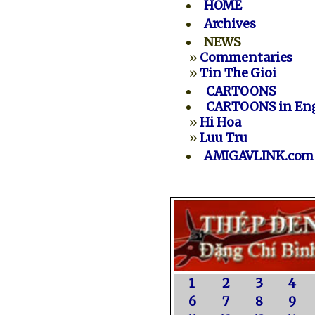
HOME
Archives
NEWS
»
Commentaries
»
Tin The Gioi
CARTOONS
CARTOONS in Eng
»
Hi Hoa
»
Luu Tru
AMIGAVLINK.com
1
2
3
4
6
7
8
9