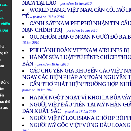
NAM TẠI LÀO
-- posted on 18 Jun 2010
n của
WORLD BANK: VIỆT NAM CẦN CỞI MỞ H
bi
TẾ
-- posted on 18 Jun 2010
ủa
CẢNH SÁT NAM PHI PHỦ NHẬN TIN CẦU
 chiến
NẠN CHÍNH TRỊ
à
Đại
-- posted on 18 Jun 2010
QUI NHƠN: HÀNG NGÀN NGƯỜI ĐỔ RA B
18 Jun 2010
phát
PHI HÀNH ĐOÀN VIETNAM AIRLINES BỊ 
ng từ
HÀ NỘI SỬA LUẬT TỬ HÌNH: CHÍCH THU
g
BẮN
-- posted on 18 Jun 2010
Nam
CÁC CHUYÊN GIA KHUYẾN CÁO VIỆT N
NGAY CÁC BIỆN PHÁP AN TOÀN NGUYÊN 
n Đông
CẦN THƠ PHÁT HIỆN TRƯỜNG HỢP NHIỄ
năm
posted on 18 Jun 2010
đến
HÀ NỘI NGỘT NGẠT VÌ KHÓI LẠ BỦA VÂ
 có thể
NGƯỜI VIỆT ĐẦU TIÊN TẠI MỸ NHẬN G
a địa
DÂN XUẤT SẮC
-- posted on 18 Jun 2010
NGƯỜI VIỆT Ở LOUISIANA CHỜ BP BỒI
NGƯỜI MỸ GỐC VIỆT VÙNG DẦU LOANG