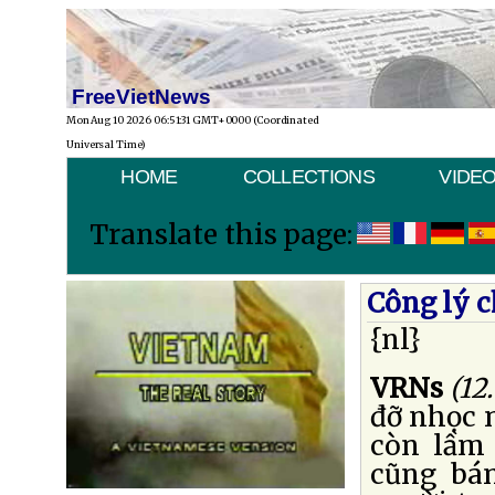
FreeVietNews
Mon Aug 10 2026 06:51:31 GMT+0000 (Coordinated
Universal Time)
HOME
COLLECTIONS
VIDE
Translate this page:
Công lý c
{nl}
VRNs
(12
đỡ nhọc 
còn lầm 
cũng bán