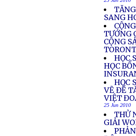
25 Jun 2010
TĂNG
SANG H
CỘNG
TƯỚNG 
CỘNG SẢ
TORON
HỌC 
HỌC BỔN
INSURA
HỌC 
VẼ ĐỀ T
VIỆT ĐO
25 Jun 2010
THỬ 
GIẢI WO
PHẢN