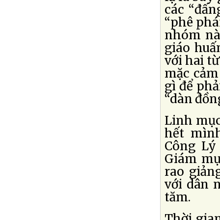
các “đấn
“phê phán,
nhóm nào
giáo huấ
với hai t
mặc cảm 
gì để phả
“dàn đồng
Linh mục
hết mình
Công Lý 
Giám mục
rao giản
với dân 
tăm.
Thời gia