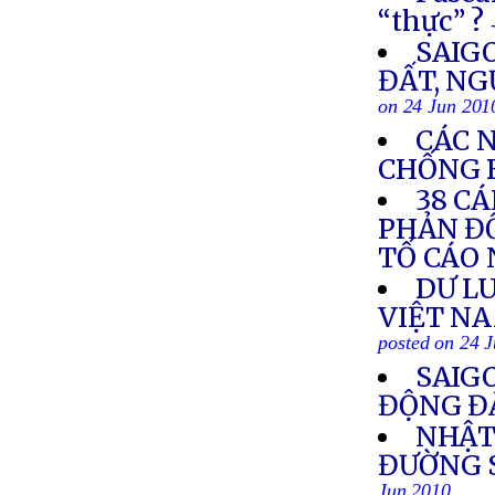
“thực” ?
SAIG
ĐẤT, N
on 24 Jun 201
CÁC 
CHỐNG 
38 C
PHẢN ĐỐ
TỐ CÁO 
DƯ L
VIỆT NA
posted on 24 
SAIG
ĐỘNG Đ
NHẬT
ĐƯỜNG 