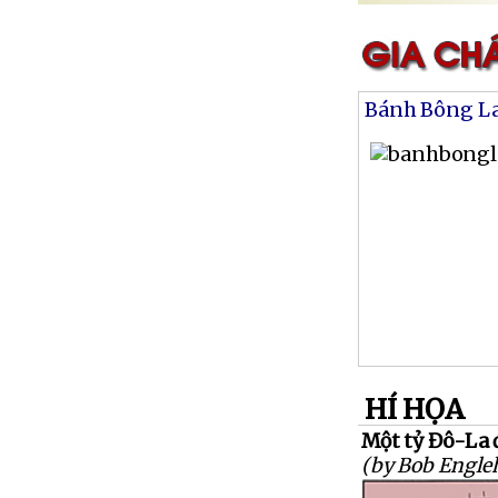
Bánh Bông L
HÍ HỌA
Một tỷ Đô-La đ
(by Bob Engleh