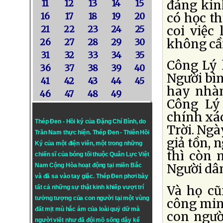
đáng kin
11
12
13
14
15
có học th
16
17
18
19
20
coi việc
21
22
23
24
25
không cần
26
27
28
29
30
31
32
33
34
35
Công Lý l
36
37
38
39
40
Người bì
41
42
43
44
45
hay nhàn
46
47
48
49
Công Lý 
chính xác
Thép Đen - Hồi ký của Đặng Chí Bình
, do
Trời. Ng
Trần Nam thực hiện.
Thép Đen
- Thiên Hồi
giả tồn, 
Ký của một điện viên, một trong những
thì còn m
chiến sĩ của bóng tối thuộc Quân Lực Việt
Người dân
Nam Cộng Hòa hoạt động tại miền Bắc
và đã sa vào tay giặc. Thép Đen phơi bày
Và họ cũ
tất cả những sự thật kinh khiếp vượt trí
tưởng tượng của con người tại một vùng
công minh
đất mịt mù hắc ám của loài quỷ dữ mà
con ngườ
người viết như đã đội mồ sống dậy kể