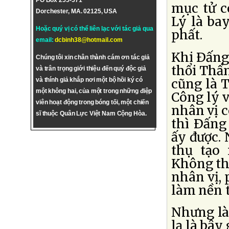
PO Box 255-571
mục tử c
Dorchester, MA. 02125, USA
Lý là bay
Hoặc quý vị có thể liên lạc với tác giả qua
phất.
email:
dcbinh38@hotmail.com
Khi Ðấng
Chúng tôi xin chân thành cám ơn tác giả
thổi Thần
và trân trọng giới thiệu đến quý độc giả
cũng là T
và thính giả khắp nơi một bộ hồi ký có
một không hai, của một trong những điệp
Công lý v
viên hoạt động trong bóng tối, một chiến
nhân vị c
sĩ thuộc Quân Lực Việt Nam Cộng Hòa.
thì Ðấng
ấy được. 
thụ tạo
Không th
nhân vị, 
làm nền t
Nhưng là
lạ là bây 