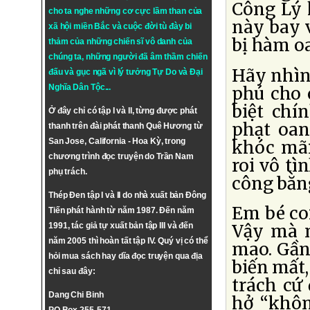
Công Lý k
cho ta nghe những cơ cực lầm than của
này bay v
xã hội miền Bắc và cuộc đời tù đày bi
bị hàm o
thảm của những chiến sĩ vô danh của
chúng ta, những người đã âm thầm chiến
Hãy nhìn
đấu và gục ngã vì lý tưởng
Tự Do
và
Đại
Nghĩa Dân Tộc
...
phú cho 
biệt chí
Ở đây chỉ có tập I và II, từng được phát
phạt oan
thanh trên đài phát thanh Quê Hương từ
San Jose, California - Hoa Kỳ, trong
khóc mãi
chương trình đọc truyện do Trần Nam
roi vô tì
phụ trách.
công bằn
Thép Đen tập I và II do nhà xuất bản Đông
Em bé co
Tiến phát hành từ năm 1987. Đến năm
1991, tác giả tự xuất bản tập III và đến
Vậy mà n
năm 2005 thì hoàn tất tập IV. Quý vị có thể
mao. Gần 
hỏi mua sách hay dĩa đọc truyện qua địa
biến mất,
chỉ sau đây:
trách cứ 
Dang Chi Binh
hở “khôn