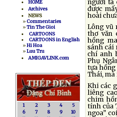
người ta
HOME
được mấy
Archives
hoài chư
NEWS
»
Commentaries
Lông vũ 
»
Tin The Gioi
thơ văn 
CARTOONS
hồng mao
CARTOONS in English
»
Hi Hoa
sánh cái 
»
Luu Tru
chí anh 
AMIGAVLINK.com
Phụ Ngâm
tựa hồng 
Thái, mà
Khi các g
liêng ca
chim hồng
tính của 
1
2
3
4
5
ngoa” co
6
7
8
9
10