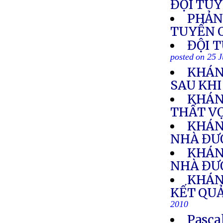
ĐỘI TU
PHẢN
TUYỂN 
ĐỘI 
posted on 25 
KHÁN
SAU KH
KHÁN
THẤT V
KHÁN
NHÀ ĐƯỢ
KHÁN
NHÀ ĐƯỢ
KHÁN
KẾT QUẢ
2010
Pasca