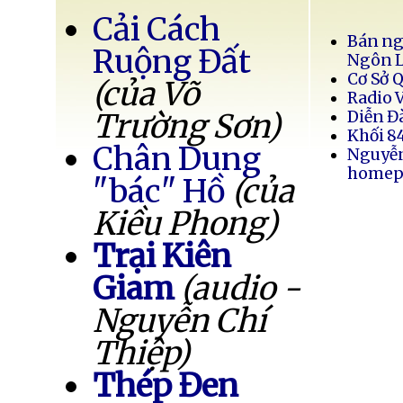
Cải Cách
Bán ng
Ruộng Đất
Ngôn 
Cơ Sở 
(của Võ
Radio 
Trường Sơn)
Diễn Đ
Khối 8
Chân Dung
Nguyễ
homep
"bác" Hồ
(của
Kiều Phong)
Trại Kiên
Giam
(audio -
Nguyễn Chí
Thiệp)
Thép Đen