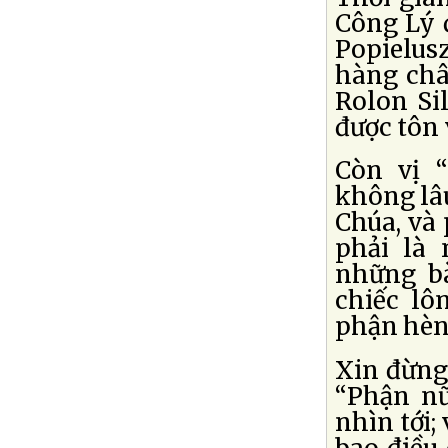
Công Lý đ
Popielus
hàng châ
Rolon Si
được tôn 
Còn vị “
không lâu
Chúa, và
phải là
những b
chiếc lô
phận hèn
Xin đừng
“Phận n
nhìn tới;