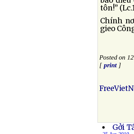
bao điều 
tôn!” (Lc.
Chính nơ
gieo Công
Posted on 12
[
print
]
FreeViet
Gởi T