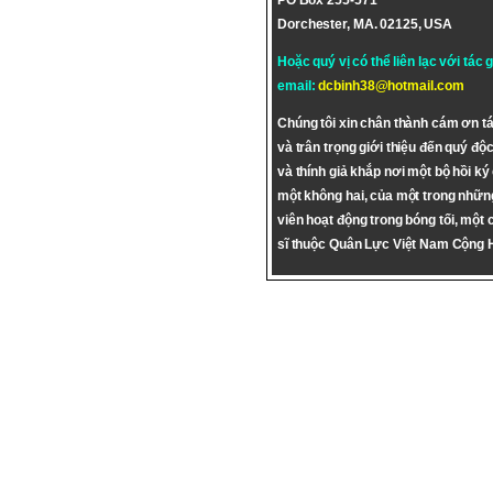
PO Box 255-571
Dorchester, MA. 02125, USA
Hoặc quý vị có thể liên lạc với tác 
email:
dcbinh38@hotmail.com
Chúng tôi xin chân thành cám ơn tá
và trân trọng giới thiệu đến quý độc
và thính giả khắp nơi một bộ hồi ký
một không hai, của một trong nhữn
viên hoạt động trong bóng tối, một 
sĩ thuộc Quân Lực Việt Nam Cộng 