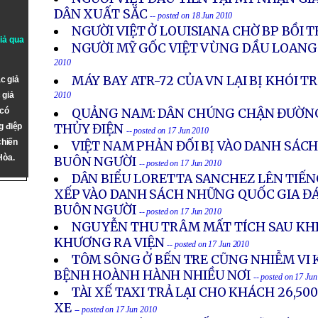
DÂN XUẤT SẮC
-- posted on 18 Jun 2010
NGƯỜI VIỆT Ở LOUISIANA CHỜ BP BỒI
giả qua
NGƯỜI MỸ GỐC VIỆT VÙNG DẦU LOANG
2010
MÁY BAY ATR-72 CỦA VN LẠI BỊ KHÓI 
c giả
 giả
2010
 có
QUẢNG NAM: DÂN CHÚNG CHẬN ĐƯỜN
g điệp
THỦY ĐIỆN
-- posted on 17 Jun 2010
chiến
VIỆT NAM PHẢN ĐỐI BỊ VÀO DANH SÁCH
Hòa.
BUÔN NGƯỜI
-- posted on 17 Jun 2010
DÂN BIỂU LORETTA SANCHEZ LÊN TIẾNG
XẾP VÀO DANH SÁCH NHỮNG QUỐC GIA Đ
BUÔN NGƯỜI
-- posted on 17 Jun 2010
NGUYỄN THU TRÂM MẤT TÍCH SAU KHI B
KHƯƠNG RA VIỆN
-- posted on 17 Jun 2010
TÔM SÔNG Ở BẾN TRE CŨNG NHIỄM VI 
BỆNH HOÀNH HÀNH NHIỀU NƠI
-- posted on 17 Ju
TÀI XẾ TAXI TRẢ LẠI CHO KHÁCH 26,5
XE
-- posted on 17 Jun 2010