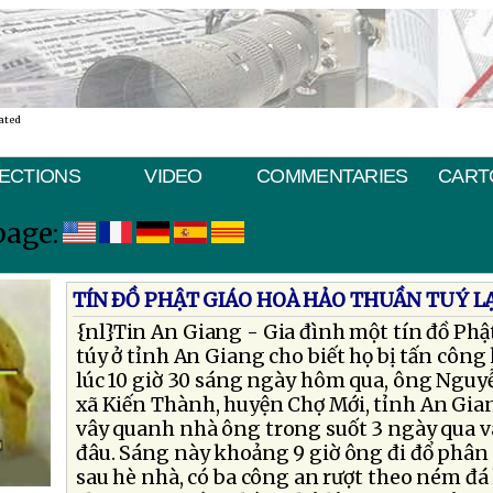
ated
ECTIONS
VIDEO
COMMENTARIES
CART
page:
TÍN ÐỒ PHẬT GIÁO HOÀ HẢO THUẦN TUÝ LẠ
{nl}Tin An Giang - Gia đình một tín đồ Ph
túy ở tỉnh An Giang cho biết họ bị tấn công
lúc 10 giờ 30 sáng ngày hôm qua, ông Nguyễ
xã Kiến Thành, huyện Chợ Mới, tỉnh An Gia
vây quanh nhà ông trong suốt 3 ngày qua 
đâu. Sáng này khoảng 9 giờ ông đi đổ phân 
sau hè nhà, có ba công an rượt theo ném đá