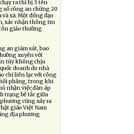
hạy ra thì bị 3 tên
g số công an chừng 20
n và xã. Một đồng đạo
n, xác nhận thông tin
 tôn giáo thường
g an giám sát, bao
thường xuyên với
ần túy không chịu
 quốc doanh do nhà
o chí liên lạc với công
hối phăng, trong khi
hủ nhận việc đàn áp
h trạng bế tắc giữa
a phương cũng xảy ra
 Phật giáo Việt Nam
rằng địa phương