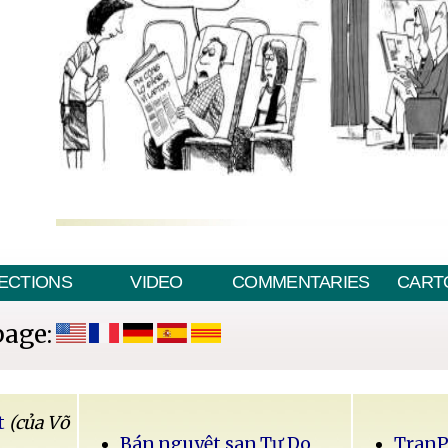
ECTIONS
VIDEO
COMMENTARIES
CART
page:
t
(của Võ
Bán nguyệt san Tự Do
Tran