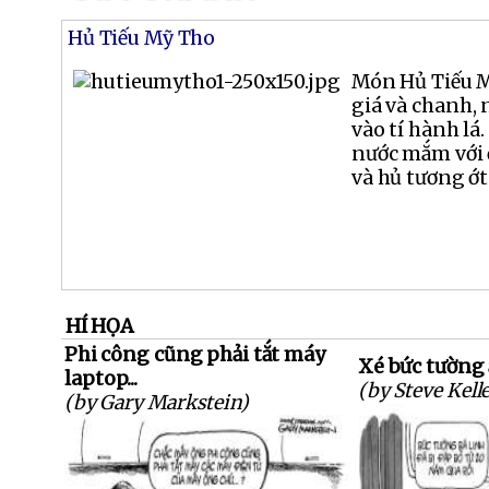
Hủ Tiếu Mỹ Tho
Món Hủ Tiếu M
giá và chanh, 
vào tí hành lá
nước mắm với ớ
và hủ tương ớt
HÍ HỌA
Phi công cũng phải tắt máy
Xé bức tường 
laptop...
(by Steve Kell
(by Gary Markstein)