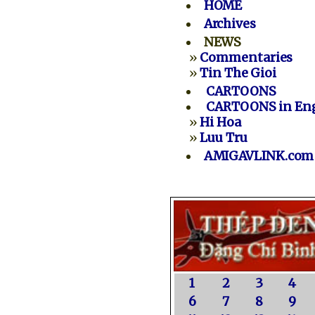
HOME
Archives
NEWS
»
Commentaries
»
Tin The Gioi
CARTOONS
CARTOONS in Eng
»
Hi Hoa
»
Luu Tru
AMIGAVLINK.com
1
2
3
4
6
7
8
9