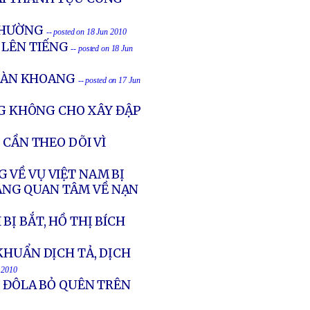
 THƯỜNG
-- posted on 18 Jun 2010
 LÊN TIẾNG
-- posted on 18 Jun
TRÀN KHOANG
-- posted on 17 Jun
G KHÔNG CHO XÂY ĐẬP
 CẦN THEO DÕI VÌ
 VỀ VỤ VIỆT NAM BỊ
ÁNG QUAN TÂM VỀ NẠN
Ị BẮT, HỒ THỊ BÍCH
KHUẨN DỊCH TẢ, DỊCH
n 2010
00 ĐÔLA BỎ QUÊN TRÊN