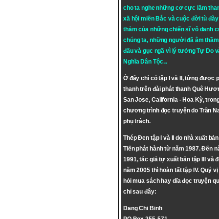
cho ta nghe những cơ cực lầm tha
xã hội miền Bắc và cuộc đời tù đày 
thảm của những chiến sĩ vô danh c
chúng ta, những người đã âm thầm
đấu và gục ngã vì lý tưởng
Tự Do
v
Nghĩa Dân Tộc
...
Ở đây chỉ có tập I và II, từng được 
thanh trên đài phát thanh Quê Hươ
San Jose, California - Hoa Kỳ, tron
chương trình đọc truyện do Trần 
phụ trách.
Thép Đen tập I và II do nhà xuất bả
Tiến phát hành từ năm 1987. Đến 
1991, tác giả tự xuất bản tập III và 
năm 2005 thì hoàn tất tập IV. Quý vị
hỏi mua sách hay dĩa đọc truyện qu
chỉ sau đây:
Dang Chi Binh