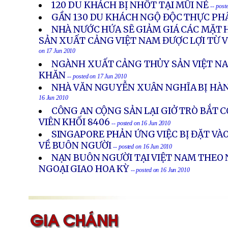
120 DU KHÁCH BỊ NHỐT TẠI MŨI NÉ
-- post
GẦN 130 DU KHÁCH NGỘ ĐỘC THỰC P
NHÀ NƯỚC HỨA SẼ GIẢM GIÁ CÁC MẶT H
SẢN XUẤT CẢNG VIỆT NAM ĐƯỢC LỢI TỪ 
on 17 Jun 2010
NGÀNH XUẤT CẢNG THỦY SẢN VIỆT N
KHĂN
-- posted on 17 Jun 2010
NHÀ VĂN NGUYỄN XUÂN NGHĨA BỊ HÀ
16 Jun 2010
CÔNG AN CỘNG SẢN LẠI GIỞ TRÒ BẮT 
VIÊN KHỐI 8406
-- posted on 16 Jun 2010
SINGAPORE PHẢN ỨNG VIỆC BỊ ĐẶT VÀ
VỀ BUÔN NGƯỜI
-- posted on 16 Jun 2010
NẠN BUÔN NGƯỜI TẠI VIỆT NAM THEO
NGOẠI GIAO HOA KỲ
-- posted on 16 Jun 2010