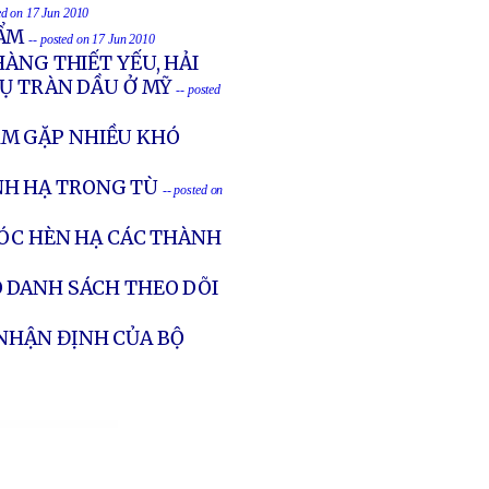
ed on 17 Jun 2010
HẨM
-- posted on 17 Jun 2010
ÀNG THIẾT YẾU, HẢI
VỤ TRÀN DẦU Ở MỸ
-- posted
AM GẶP NHIỀU KHÓ
NH HẠ TRONG TÙ
-- posted on
CÓC HÈN HẠ CÁC THÀNH
O DANH SÁCH THEO DÕI
 NHẬN ĐỊNH CỦA BỘ