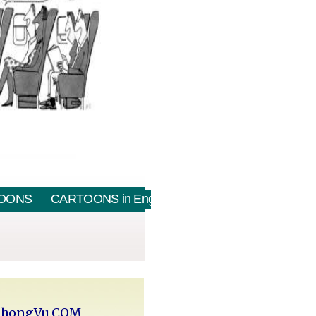
OONS
CARTOONS in English
PhongVu.COM