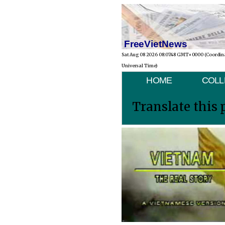
FreeVietNews
Sat Aug 08 2026 08:07:48 GMT+0000 (Coordin
Universal Time)
HOME
COLL
Translate this 