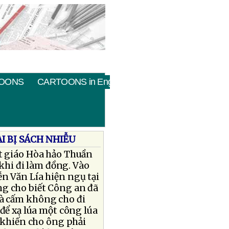
OONS
CARTOONS in English
I BỊ SÁCH NHIỄU
ật giáo Hòa hảo Thuần
 khi đi làm đồng. Vào
n Văn Lía hiện ngụ tại
ng cho biết Công an đã
và cấm không cho đi
để xạ lúa một công lúa
 khiến cho ông phải