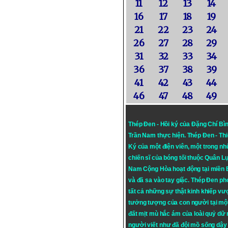
11
12
13
14
16
17
18
19
21
22
23
24
26
27
28
29
31
32
33
34
36
37
38
39
41
42
43
44
46
47
48
49
Thép Đen - Hồi ký của Đặng Chí Bì
Trần Nam thực hiện.
Thép Đen
- Th
Ký của một điện viên, một trong n
chiến sĩ của bóng tối thuộc Quân L
Nam Cộng Hòa hoạt động tại miền
và đã sa vào tay giặc. Thép Đen ph
tất cả những sự thật kinh khiếp vượ
tưởng tượng của con người tại mộ
đất mịt mù hắc ám của loài quỷ dữ
người viết như đã đội mồ sống dậy