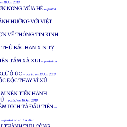
 on 18 Jun 2010
CƠN NÓNG MÙA HÈ
-- posted
ẢNH HƯỞNG VỚI VIỆT
ƠN VỀ THÔNG TIN KINH
 THỦ BẮC HÀN XIN TỴ
IỂN TẮM XẢ XUI
-- posted on
GIỮ Ở ÚC
-- posted on 18 Jun 2010
ỐC ĐỘC THAY VÌ XỬ
AM NÊN TIẾN HÀNH
TỬ
-- posted on 18 Jun 2010
M DỊCH TẢ ĐẦU TIÊN
--
Y
-- posted on 18 Jun 2010
IẢI THÀNH TỰU CÔNG