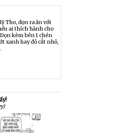
ỹ Tho, dọn ra ăn với
nếu ai thích hành cho
. Dọn kèm bên 1 chén
t xanh hay đỏ cắt nhỏ,
.
ấy!
ey)