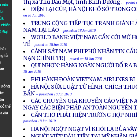
thị xã Thủ Dầu Một, tỉnh Bình Dương.
-- posted
n của
ĐIỆN LẠI CÚP, HÀ NỘI KHỔ SỞ TRONG 
bi
on 18 Jun 2010
ủa
TRUNG CỘNG TIẾP TỤC TRANH GIÀNH 
 chiến
NAM TẠI LÀO
-- posted on 18 Jun 2010
à
Đại
WORLD BANK: VIỆT NAM CẦN CỞI MỞ H
TẾ
-- posted on 18 Jun 2010
phát
CẢNH SÁT NAM PHI PHỦ NHẬN TIN CẦU
ng từ
NẠN CHÍNH TRỊ
-- posted on 18 Jun 2010
g
QUI NHƠN: HÀNG NGÀN NGƯỜI ĐỔ RA B
Nam
18 Jun 2010
PHI HÀNH ĐOÀN VIETNAM AIRLINES BỊ 
HÀ NỘI SỬA LUẬT TỬ HÌNH: CHÍCH THU
n Đông
BẮN
năm
-- posted on 18 Jun 2010
đến
CÁC CHUYÊN GIA KHUYẾN CÁO VIỆT N
 có thể
NGAY CÁC BIỆN PHÁP AN TOÀN NGUYÊN 
a địa
CẦN THƠ PHÁT HIỆN TRƯỜNG HỢP NHIỄ
posted on 18 Jun 2010
HÀ NỘI NGỘT NGẠT VÌ KHÓI LẠ BỦA VÂ
NGƯỜI VIỆT ĐẦU TIÊN TẠI MỸ NHẬN G