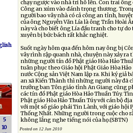
chạy ngược vào nhà tri hô lên. Con trai ông c
Công an xúm vào đánh trọng thương. Tron
người bao vây nhà có cả công an tỉnh, huyệ
của ông Nguyễn Văn Lía là ông Trần Hoài Â
này và cho biết ông Lía đấu tranh cho tự do
xuyên bị bức bách rất khắc nghiệt.
lish
Suốt ngày hôm qua đến hôm nay ông bị Côn
vây rình rập quanh nhà, chuyện này xảy ra 
những người tín đồ Phật giáo Hòa Hảo Thu
tuân phục theo Giáo hội Phật Giáo Hòa Hảo
nước Cộng sản Việt Nam lập ra. Khi ký giả bá
an xã Kiến Thành thì những người này đã c
trưởng ban Tôn giáo tỉnh An Giang cũng p
các tín đồ Phật giáo Hòa Hảo Thuần Túy. Tìn
Phật giáo Hòa Hảo Thuần Túy với cán bộ đị
với một số giáo phái Tin Lành, với giáo hội
Thống Nhất. Những người trong cuộc cho 
5
không lắng nghe tiếng nói của họ.(SBTN)
10
Posted on 12 Jun 2010