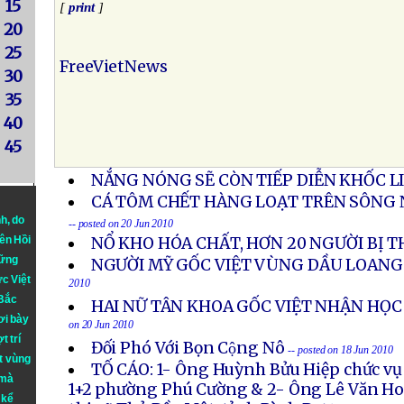
15
[
print
]
20
25
FreeVietNews
30
35
40
45
NẮNG NÓNG SẼ CÒN TIẾP DIỄN KHỐC L
CÁ TÔM CHẾT HÀNG LOẠT TRÊN SÔNG 
nh
, do
-- posted on 20 Jun 2010
iên Hồi
NỔ KHO HÓA CHẤT, HƠN 20 NGƯỜI BỊ 
hững
NGƯỜI MỸ GỐC VIỆT VÙNG DẦU LOANG
ực Việt
2010
 Bắc
HAI NỮ TÂN KHOA GỐC VIỆT NHẬN HỌC
ơi bày
on 20 Jun 2010
t trí
Đối Phó Với Bọn Cộng Nô
-- posted on 18 Jun 2010
t vùng
TỐ CÁO: 1- Ông Huỳnh Bửu Hiệp chức v
 mà
1+2 phường Phú Cường & 2- Ông Lê Văn Ho
 kể