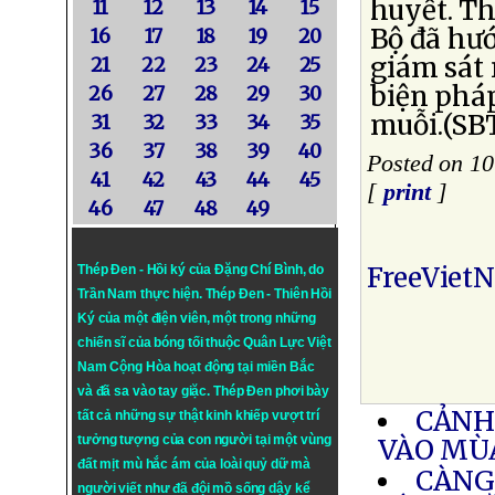
huyết. T
11
12
13
14
15
Bộ đã hư
16
17
18
19
20
giám sát 
21
22
23
24
25
biện phá
26
27
28
29
30
muỗi.(SB
31
32
33
34
35
36
37
38
39
40
Posted on 10
41
42
43
44
45
[
print
]
46
47
48
49
FreeViet
Thép Đen - Hồi ký của Đặng Chí Bình
, do
Trần Nam thực hiện.
Thép Đen
- Thiên Hồi
Ký của một điện viên, một trong những
chiến sĩ của bóng tối thuộc Quân Lực Việt
Nam Cộng Hòa hoạt động tại miền Bắc
và đã sa vào tay giặc. Thép Đen phơi bày
CẢNH
tất cả những sự thật kinh khiếp vượt trí
tưởng tượng của con người tại một vùng
VÀO MÙ
đất mịt mù hắc ám của loài quỷ dữ mà
CÀNG
người viết như đã đội mồ sống dậy kể