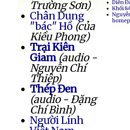
Trường Sơn)
Diễn Đ
Khối 8
Chân Dung
Nguyễ
homep
"bác" Hồ
(của
Kiều Phong)
Trại Kiên
Giam
(audio -
Nguyễn Chí
Thiệp)
Thép Đen
(audio - Đặng
Chí Bình)
Người Lính