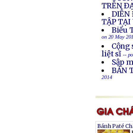
TRÊN ÐẠ
DIỄN 
TẬP TẠI
Biểu 
on 20 May 20
Cộng 
liệt sĩ
-- p
Sập m
BẢN 
2014
Bánh Paté Ch