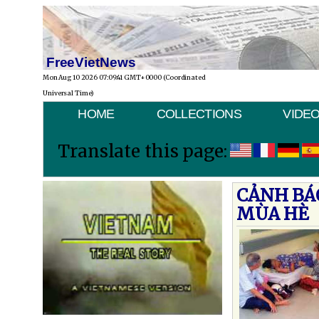
FreeVietNews
Mon Aug 10 2026 07:09:41 GMT+0000 (Coordinated
Universal Time)
HOME
COLLECTIONS
VIDE
Translate this page:
CẢNH BÁ
MÙA HÈ