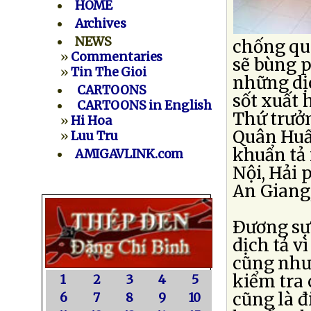
HOME
Archives
NEWS
chống quy
»
Commentaries
sẽ bùng 
»
Tin The Gioi
những dịc
CARTOONS
sốt xuất 
CARTOONS in English
Thứ trưởn
»
Hi Hoa
Quân Huấ
»
Luu Tru
khuẩn tả 
AMIGAVLINK.com
Nội, Hải 
An Giang,
Ðương sự 
dịch tả 
cũng như
kiểm tra 
1
2
3
4
5
cũng là đ
6
7
8
9
10