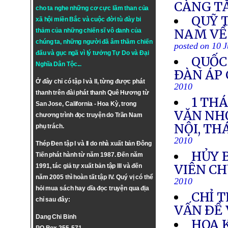
CÀNG T
cho ta nghe những cơ cực lầm than của
QUỸ T
xã hội miền Bắc và cuộc đời tù đày bi
NAM VỀ
thảm của những chiến sĩ vô danh của
chúng ta, những người đã âm thầm chiến
posted on 10 
đấu và gục ngã vì lý tưởng
Tự Do
và
Đại
QUỐC
Nghĩa Dân Tộc
...
ÐÀN ÁP 
Ở đây chỉ có tập I và II, từng được phát
2010
thanh trên đài phát thanh Quê Hương từ
1 TH
San Jose, California - Hoa Kỳ, trong
VĂN NH
chương trình đọc truyện do Trần Nam
NỘI, TH
phụ trách.
2010
Thép Đen tập I và II do nhà xuất bản Đông
HỦY 
Tiến phát hành từ năm 1987. Đến năm
VIÊN CH
1991, tác giả tự xuất bản tập III và đến
năm 2005 thì hoàn tất tập IV. Quý vị có thể
2010
hỏi mua sách hay dĩa đọc truyện qua địa
CHỈ 
chỉ sau đây:
VẤN ÐỀ
Dang Chi Binh
HOA 