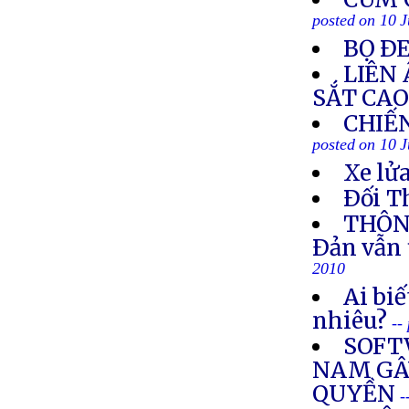
posted on 10 
BỌ Ð
LIÊN
SẮT CAO
CHIẾ
posted on 10 
Xe lửa
Ðối T
THÔNG
Ðản vẫn 
2010
Ai biế
nhiêu?
--
SOFT
NAM GÂY
QUYỀN
-