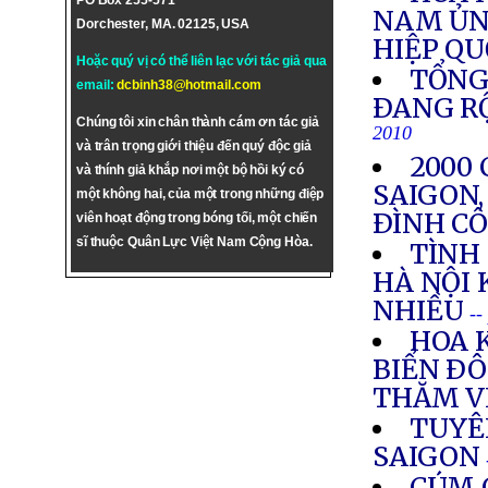
PO Box 255-571
NAM ỦN
Dorchester, MA. 02125, USA
HIỆP Q
Hoặc quý vị có thể liên lạc với tác giả qua
TỔNG
email:
dcbinh38@hotmail.com
ÐANG R
Chúng tôi xin chân thành cám ơn tác giả
2010
và trân trọng giới thiệu đến quý độc giả
2000
và thính giả khắp nơi một bộ hồi ký có
SAIGON,
một không hai, của một trong những điệp
ÐÌNH CÔ
viên hoạt động trong bóng tối, một chiến
sĩ thuộc Quân Lực Việt Nam Cộng Hòa.
TÌNH
HÀ NỘI 
NHIỀU
--
HOA 
BIỂN ÐÔ
THĂM V
TUYÊ
SAIGON
CÚM 