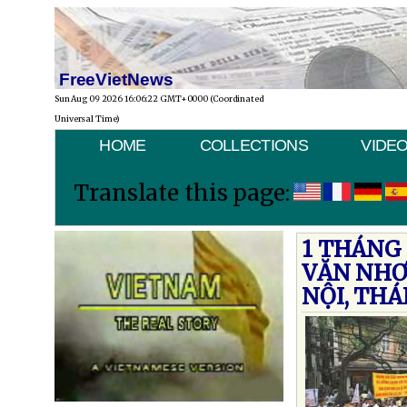
FreeVietNews
Sun Aug 09 2026 16:06:22 GMT+0000 (Coordinated
Universal Time)
HOME
COLLECTIONS
VIDE
Translate this page:
1 THÁNG
VĂN NHƠ
NỘI, TH