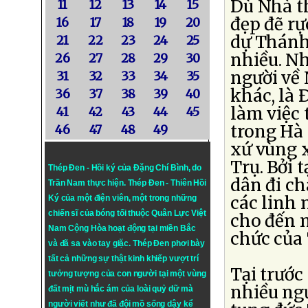
Dù Nhà t
11
12
13
14
15
đẹp đẽ rự
16
17
18
19
20
dự Thánh 
21
22
23
24
25
nhiều. Nh
26
27
28
29
30
người về 
31
32
33
34
35
khác, là
36
37
38
39
40
làm việc 
41
42
43
44
45
trong Hà 
46
47
48
49
xứ vùng 
Trụ. Bởi 
Thép Đen - Hồi ký của Đặng Chí Bình
, do
dân đi c
Trần Nam thực hiện.
Thép Đen
- Thiên Hồi
các linh 
Ký của một điện viên, một trong những
chiến sĩ của bóng tối thuộc Quân Lực Việt
cho đến 
Nam Cộng Hòa hoạt động tại miền Bắc
chức của
và đã sa vào tay giặc. Thép Đen phơi bày
tất cả những sự thật kinh khiếp vượt trí
Tại trước
tưởng tượng của con người tại một vùng
nhiều ngư
đất mịt mù hắc ám của loài quỷ dữ mà
người viết như đã đội mồ sống dậy kể