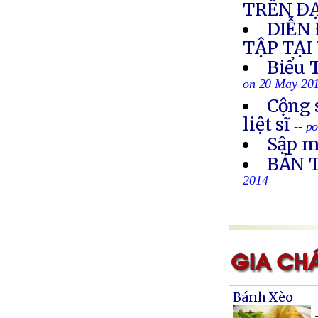
TRÊN ÐẠ
DIỄN 
TẬP TẠI
Biểu 
on 20 May 20
Cộng 
liệt sĩ
-- p
Sập m
BẢN 
2014
Bánh Xèo