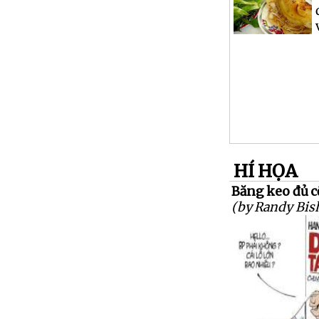
HÍ HỌA
Băng keo đủ cỡ
(by Randy Bis