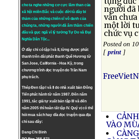
tụng đức
cho ta nghe những cơ cực lầm than của
người đã
xã hội miền Bắc và cuộc đời tù đày bi
vẫn chưa 
thảm của những chiến sĩ vô danh của
một lời t
chúng ta, những người đã âm thầm chiến
chức vụ 
đấu và gục ngã vì lý tưởng
Tự Do
và
Đại
Nghĩa Dân Tộc
...
Posted on 10
Ở đây chỉ có tập I và II, từng được phát
[
print
]
thanh trên đài phát thanh Quê Hương từ
San Jose, California - Hoa Kỳ, trong
chương trình đọc truyện do Trần Nam
FreeViet
phụ trách.
Thép Đen tập I và II do nhà xuất bản Đông
Tiến phát hành từ năm 1987. Đến năm
1991, tác giả tự xuất bản tập III và đến
năm 2005 thì hoàn tất tập IV. Quý vị có thể
CẢNH
hỏi mua sách hay dĩa đọc truyện qua địa
chỉ sau đây:
VÀO MÙ
CÀNG
Dang Chi Binh