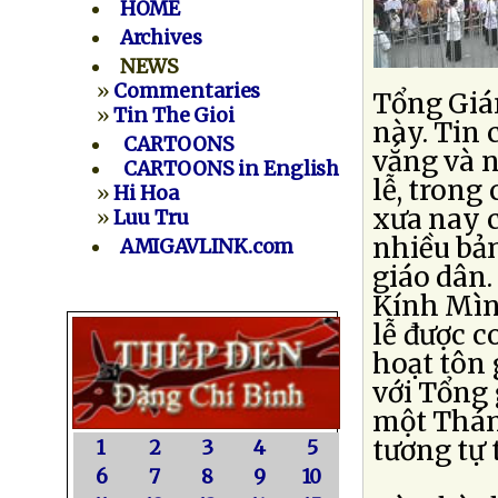
HOME
Archives
NEWS
»
Commentaries
Tổng Giá
»
Tin The Gioi
này. Tin 
CARTOONS
vắng và n
CARTOONS in English
lễ, trong
»
Hi Hoa
xưa nay c
»
Luu Tru
nhiều bản
AMIGAVLINK.com
giáo dân.
Kính Mìn
lễ được c
hoạt tôn 
với Tổng 
một Thán
tương tự 
1
2
3
4
5
6
7
8
9
10