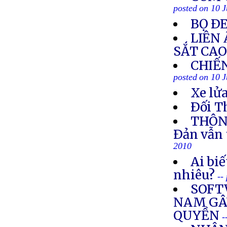
posted on 10 
BỌ Ð
LIÊN
SẮT CAO
CHIẾ
posted on 10 
Xe lửa
Ðối T
THÔNG
Ðản vẫn 
2010
Ai biế
nhiêu?
--
SOFT
NAM GÂY
QUYỀN
-