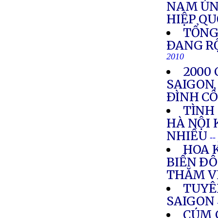
NAM ỦN
HIỆP Q
TỔNG
ÐANG R
2010
2000
SAIGON,
ÐÌNH CÔ
TÌNH
HÀ NỘI 
NHIỀU
--
HOA 
BIỂN ÐÔ
THĂM V
TUYÊ
SAIGON
CÚM 