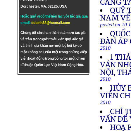
CÀNG T
PO Box 255-571
Dorchester, MA. 02125, USA
QUỸ T
NAM VỀ
Hoặc quý vị có thể liên lạc với tác giả qua
email:
dcbinh38@hotmail.com
posted on 10 
QUỐC
Chúng tôi xin chân thành cám ơn tác giả
ÐÀN ÁP 
và trân trọng giới thiệu đến quý độc giả
và thính giả khắp nơi một bộ hồi ký có
2010
một không hai, của một trong những điệp
1 TH
viên hoạt động trong bóng tối, một chiến
VĂN NH
sĩ thuộc Quân Lực Việt Nam Cộng Hòa.
NỘI, TH
2010
HỦY 
VIÊN CH
2010
CHỈ 
VẤN ÐỀ
HOA 