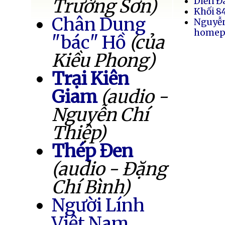
Trường Sơn)
Diễn Đ
Khối 8
Chân Dung
Nguyễ
homep
"bác" Hồ
(của
Kiều Phong)
Trại Kiên
Giam
(audio -
Nguyễn Chí
Thiệp)
Thép Đen
(audio - Đặng
Chí Bình)
Người Lính
Việt Nam