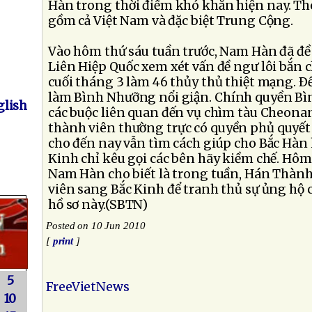
Hàn trong thời điểm khó khăn hiện nay. Th
gồm cả Việt Nam và đặc biệt Trung Cộng.
Vào hôm thứ sáu tuần trước, Nam Hàn đã đề
Liên Hiệp Quốc xem xét vấn đề ngư lôi bắn
cuối tháng 3 làm 46 thủy thủ thiệt mạng. 
làm Bình Nhưỡng nổi giận. Chính quyền Bì
lish
các buộc liên quan đến vụ chìm tàu Cheona
thành viên thường trực có quyền phủ quyết 
cho đến nay vẫn tìm cách giúp cho Bắc Hàn 
Kinh chỉ kêu gọi các bên hãy kiềm chế. Hôm
Nam Hàn cho biết là trong tuần, Hán Thành
viên sang Bắc Kinh để tranh thủ sự ủng hộ
hồ sơ này.(SBTN)
Posted on 10 Jun 2010
[
print
]
5
FreeVietNews
10