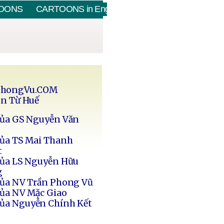
OONS
CARTOONS in English
PhongVu.COM
in Từ Huế
của GS Nguyễn Văn
của TS Mai Thanh
t
của LS Nguyễn Hữu
g
của NV Trần Phong Vũ
của NV Mặc Giao
của Nguyễn Chính Kết