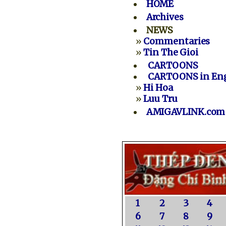
HOME
Archives
NEWS
»
Commentaries
»
Tin The Gioi
CARTOONS
CARTOONS in Eng
»
Hi Hoa
»
Luu Tru
AMIGAVLINK.com
1
2
3
4
6
7
8
9