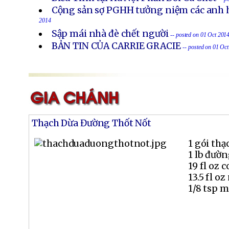
Cộng sản sợ PGHH tưởng niệm các anh h
2014
Sập mái nhà đè chết người
-- posted on 01 Oct 201
BẢN TIN CỦA CARRIE GRACIE
-- posted on 01 Oc
Thạch Dừa Đường Thốt Nốt
1 gói thạ
1 lb đườn
19 fl oz 
13.5 fl oz
1/8 tsp 