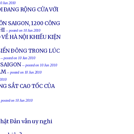
10 Jun 2010
I ÐANG RỘNG CỬA VỚI
ÔN SAIGON, 1200 CÔNG
HI
-- posted on 10 Jun 2010
VỀ HÀ NỘI KHIẾU KIỆN
 BIỂN ÐÔNG TRONG LÚC
-- posted on 10 Jun 2010
 SAIGON
-- posted on 10 Jun 2010
AM
-- posted on 10 Jun 2010
 2010
NG SẮT CAO TỐC CỦA
- posted on 10 Jun 2010
Phật Ðản vẫn uy nghi