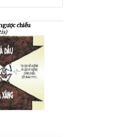
ngược chiều
tis)