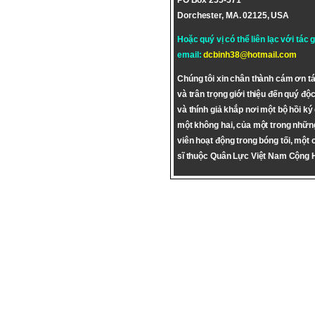
PO Box 255-571
Dorchester, MA. 02125, USA
Hoặc quý vị có thể liên lạc với tác 
email:
dcbinh38@hotmail.com
Chúng tôi xin chân thành cám ơn tá
và trân trọng giới thiệu đến quý độc
và thính giả khắp nơi một bộ hồi ký
một không hai, của một trong nhữn
viên hoạt động trong bóng tối, một 
sĩ thuộc Quân Lực Việt Nam Cộng 