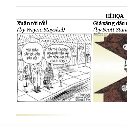
HÍ HỌA
Xuân tới rồi!
Giá xăng dầu 
(by Wayne Stayskal)
(by Scott Stan