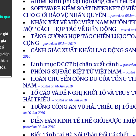
Ai biết kinh phí đại hội đảng csvn hết b
SOFTWARE KIỂM SOÁT INTERNET Ở VIỆ
CHO GIỚI BẢO VỆ NHÂN QUYỀN
-- posted on 08 Jun
giả qua
NHẬN XÉT VỀ VIỆC VIỆT NAM MUỐN 
MỘT CÁCH HỢP TÁC VỀ BIỂN ÐÔNG
-- posted on
c giả
TĂNG CƯỜNG HỢP TÁC CHIẾN LƯỢC TO
 giả
CỘNG
-- posted on 08 Jun 2010
 có
CẢNH GIÁC XUẤT KHẨU LAO ÐỘNG SA
g điệp
2010
chiến
Linh mục DCCT bị chặn xuất cảnh
-- posted 
Hòa.
PHÓNG SỰ ÐẶC BIỆT TỪ VIỆT NAM
-- posted
HOÃN CHUYẾN CÔNG DU CỦA TỔNG THỐ
NAM
-- posted on 06 Jun 2010
TỐ CÁO VÀ ÐỀ NGHỊ KHỞI TỐ VÀ TRUY
HẢI TRIỀU
-- posted on 06 Jun 2010
TƯỚNG CÔNG AN VŨ HẢI TRIỀU BỊ TỐ Ð
on 06 Jun 2010
DIỄN ÐÀN KINH TẾ THẾ GIỚI ÐƯỢC TRIỆ
posted on 06 Jun 2010
Biểu Tình tại Hà Nội Phản Đối Cá Chết
-- p