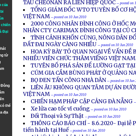
TÀU CHEONAN RA LIÊN HIỆP QUỐC
-- posted on 
n của
TỔNG GIÁM ÐỐC WTO TUYÊN BỐ CƠ HỘ
bi
VIỆT NAM
-- posted on 10 Jun 2010
ủa
2000 CÔNG NHÂN ÐÌNH CÔNG Ở HỐC M
 chiến
NHÂN CTY CARIMAX ÐÌNH CÔNG TẠI CỦ C
à
Đại
TÌNH CẢNH KHỐN CÙNG, NÔNG DÂN ÐỔ 
ÐẤT ÐAI NGÀY CÀNG NHIỀU
-- posted on 10 Jun 2010
phát
HOA KỲ BÀY TỎ QUAN NGẠI VỀ VẤN ÐỀ
ng từ
NHIỀU VIÊN CHỨC THĂM VIẾNG VIỆT NAM
g
TUYÊN BỐ PHÁ SẢN ÐỂ LƯỜNG GẠT TẠI
Nam
CÚM GIA CẦM BÙNG PHÁT Ở QUẢNG N
BỌ ÐEN TẤN CÔNG NHÀ DÂN
-- posted on 10 Jun
n Đông
LIÊN ÂU KHÔNG QUAN TÂM DỰ ÁN ÐƯỜ
năm
VIỆT NAM
-- posted on 10 Jun 2010
đến
CHIẾN HẠM PHÁP CẬP CẢNG ÐÀ NẴNG
-
 có thể
Xe lửa cao tốc vĩ cuồng
-- posted on 10 Jun 2010
a địa
Ðối Thoại và Sự Thật
-- posted on 10 Jun 2010
THÔNG CÁO BÁO CHÍ - 8.6.2020- Ðại lễ 
tiến hành tại Huế
-- posted on 10 Jun 2010