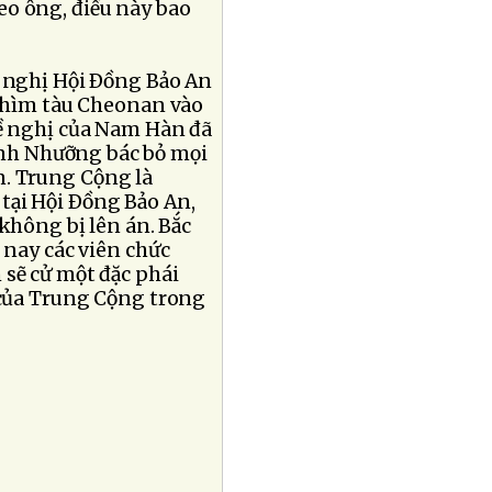
eo ông, điều này bao
 nghị Hội Ðồng Bảo An
 chìm tàu Cheonan vào
Ðề nghị của Nam Hàn đã
nh Nhưỡng bác bỏ mọi
n. Trung Cộng là
tại Hội Ðồng Bảo An,
không bị lên án. Bắc
 nay các viên chức
 sẽ cử một đặc phái
 của Trung Cộng trong