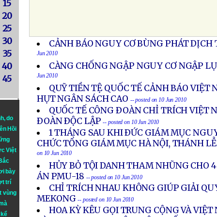
15
20
25
30
CẢNH BÁO NGUY CƠ BÙNG PHÁT DỊCH 
35
Jun 2010
CÀNG CHỐNG NGẬP NGUY CƠ NGẬP LỤ
40
Jun 2010
45
QUỸ TIỀN TỆ QUỐC TẾ CẢNH BÁO VIỆT
HỤT NGÂN SÁCH CAO
-- posted on 10 Jun 2010
QUỐC TẾ CÔNG ÐOÀN CHỈ TRÍCH VIỆT 
nh
, do
ÐOÀN ÐỘC LẬP
-- posted on 10 Jun 2010
iên Hồi
1 THÁNG SAU KHI ÐỨC GIÁM MỤC NG
hững
CHỨC TỔNG GIÁM MỤC HÀ NỘI, THÁNH L
ực Việt
on 10 Jun 2010
 Bắc
HỦY BỎ TỘI DANH THAM NHŨNG CHO 4
ơi bày
ÁN PMU-18
-- posted on 10 Jun 2010
t trí
CHỈ TRÍCH NHAU KHÔNG GIÚP GIẢI QU
t vùng
MEKONG
-- posted on 10 Jun 2010
 mà
HOA KỲ KÊU GỌI TRUNG CỘNG VÀ VIỆT
 kể