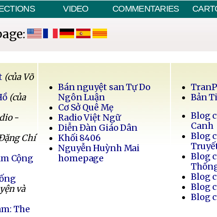
ECTIONS
VIDEO
COMMENTARIES
CART
page:
t
(của Võ
Bán nguyệt san Tự Do
Tran
Hồ
(của
Ngôn Luận
Bản T
Cơ Sở Quê Mẹ
Blog 
dio -
Radio Việt Ngữ
Canh
Diễn Đàn Giáo Dân
Blog 
 Đặng Chí
Khối 8406
Truyế
Nguyễn Huỳnh Mai
Blog 
Nam Cộng
homepage
Thốn
Blog 
Sống
Blog 
uyện và
Blog 
am: The