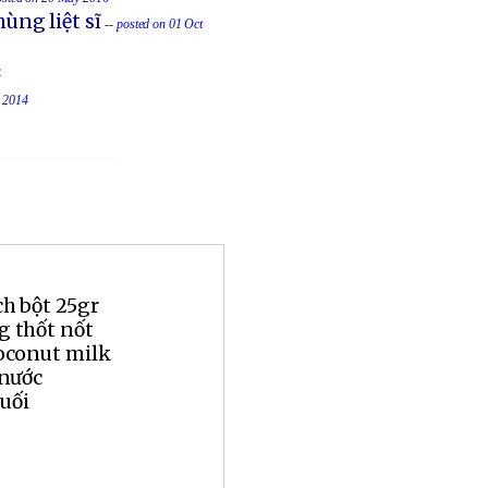
ùng liệt sĩ
-- posted on 01 Oct
4
t 2014
ch bột 25gr
g thốt nốt
coconut milk
 nước
muối