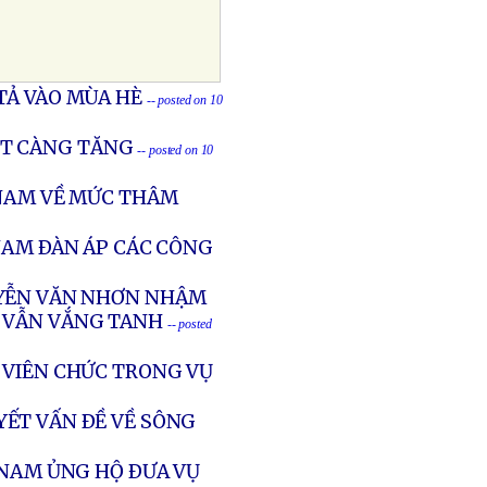
TẢ VÀO MÙA HÈ
-- posted on 10
T CÀNG TĂNG
-- posted on 10
 NAM VỀ MỨC THÂM
NAM ÐÀN ÁP CÁC CÔNG
UYỄN VĂN NHƠN NHẬM
Ễ VẪN VẮNG TANH
-- posted
 VIÊN CHỨC TRONG VỤ
YẾT VẤN ÐỀ VỀ SÔNG
 NAM ỦNG HỘ ÐƯA VỤ