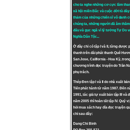
cho ta nghe những cơ cực lầm tha
xã hội miền Bắc và cuộc đời tù đày 
thảm của những chiến sĩ vô danh c
chúng ta, những người đã âm thầm
đấu và gục ngã vì lý tưởng
Tự Do
v
Nghĩa Dân Tộc
...
Ở đây chỉ có tập I và II, từng được 
thanh trên đài phát thanh Quê Hươ
San Jose, California - Hoa Kỳ, tron
chương trình đọc truyện do Trần 
phụ trách.
Thép Đen tập I và II do nhà xuất bả
Tiến phát hành từ năm 1987. Đến 
1991, tác giả tự xuất bản tập III và 
năm 2005 thì hoàn tất tập IV. Quý vị
hỏi mua sách hay dĩa đọc truyện qu
chỉ sau đây:
Dang Chi Binh