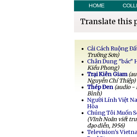
HOME
COLL
Translate this 
Cải Cách Ruộng Đấ
Trường Sơn)
Chân Dung "bác" 
Kiều Phong)
Trại Kiên Giam
(au
Nguyễn Chí Thiệp)
Thép Đen
(audio -
Bình)
Người Lính Việt 
Hòa
Chúng Tôi Muốn 
(Vĩnh Noãn viết tr
đạo diễn, 1956)
Television's Vietn