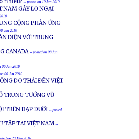
ao nhiêu?
-- posted on 10 Jun 2010
T NAM GÂY LO NGẠI
 2010
TRUNG CỘNG PHẢN ỨNG
 08 Jun 2010
ÀN DIỆN VỚI TRUNG
NG CANADA
-- posted on 08 Jun
on 06 Jun 2010
 on 06 Jun 2010
NG DO THÁI ÐẾN VIỆT
 TỐ TRUNG TƯỚNG VŨ
ỘI TRÊN ÐẠP DƯỚI
-- posted
U TẬP TẠI VIỆT NAM
--
osted on 20 May 2016