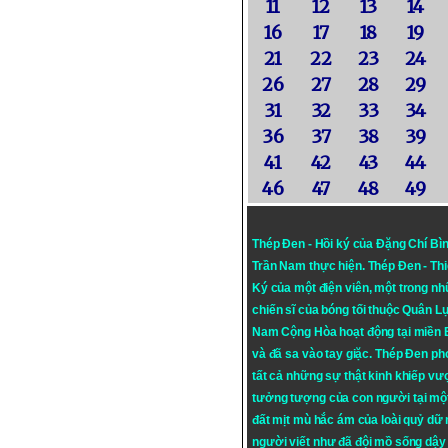
11
12
13
14
16
17
18
19
21
22
23
24
26
27
28
29
31
32
33
34
36
37
38
39
41
42
43
44
46
47
48
49
Thép Đen - Hồi ký của Đặng Chí Bì
Trần Nam thực hiện.
Thép Đen
- Th
Ký của một điện viên, một trong n
chiến sĩ của bóng tối thuộc Quân L
Nam Cộng Hòa hoạt động tại miền
và đã sa vào tay giặc. Thép Đen ph
tất cả những sự thật kinh khiếp vượ
tưởng tượng của con người tại mộ
đất mịt mù hắc ám của loài quỷ dữ
người viết như đã đội mồ sống dậy