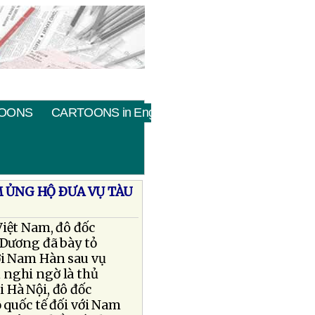
OONS
CARTOONS in English
M ỦNG HỘ ÐƯA VỤ TÀU
Việt Nam, đô đốc
 Dương đã bày tỏ
ới Nam Hàn sau vụ
 nghi ngờ là thủ
 Hà Nội, đô đốc
 quốc tế đối với Nam