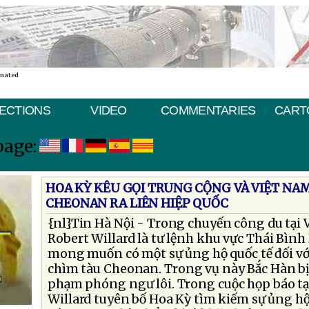
inated
ECTIONS
VIDEO
COMMENTARIES
CART
page:
HOA KỲ KÊU GỌI TRUNG CỘNG VÀ VIỆT NA
CHEONAN RA LIÊN HIỆP QUỐC
{nl}Tin Hà Nội - Trong chuyến công du tại 
Robert Willard là tư lệnh khu vực Thái Bình
mong muốn có một sự ủng hộ quốc tế đối v
chìm tàu Cheonan. Trong vụ này Bắc Hàn bị
phạm phóng ngư lôi. Trong cuộc họp báo tại
Willard tuyên bố Hoa Kỳ tìm kiếm sự ủng hộ