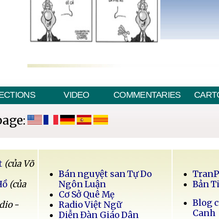
ECTIONS
VIDEO
COMMENTARIES
CART
page:
t
(của Võ
Bán nguyệt san Tự Do
Tran
Hồ
(của
Ngôn Luận
Bản T
Cơ Sở Quê Mẹ
Blog 
dio -
Radio Việt Ngữ
Canh
Diễn Đàn Giáo Dân