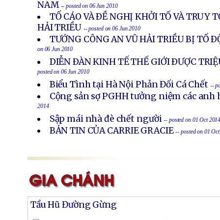
NAM
-- posted on 06 Jun 2010
TỐ CÁO VÀ ÐỀ NGHỊ KHỞI TỐ VÀ TRUY
HẢI TRIỀU
-- posted on 06 Jun 2010
TƯỚNG CÔNG AN VŨ HẢI TRIỀU BỊ TỐ Ð
on 06 Jun 2010
DIỄN ÐÀN KINH TẾ THẾ GIỚI ÐƯỢC TRIỆ
posted on 06 Jun 2010
Biểu Tình tại Hà Nội Phản Đối Cá Chết
-- p
Cộng sản sợ PGHH tưởng niệm các anh h
2014
Sập mái nhà đè chết người
-- posted on 01 Oct 201
BẢN TIN CỦA CARRIE GRACIE
-- posted on 01 Oc
Tầu Hũ Đường Gừng