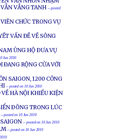
UYỄN VĂN NHƠN NHẬM
Ễ VẪN VẮNG TANH
-- posted
 VIÊN CHỨC TRONG VỤ
YẾT VẤN ÐỀ VỀ SÔNG
 NAM ỦNG HỘ ÐƯA VỤ
10 Jun 2010
I ÐANG RỘNG CỬA VỚI
ÔN SAIGON, 1200 CÔNG
HI
-- posted on 10 Jun 2010
VỀ HÀ NỘI KHIẾU KIỆN
 BIỂN ÐÔNG TRONG LÚC
-- posted on 10 Jun 2010
 SAIGON
-- posted on 10 Jun 2010
AM
-- posted on 10 Jun 2010
 2010