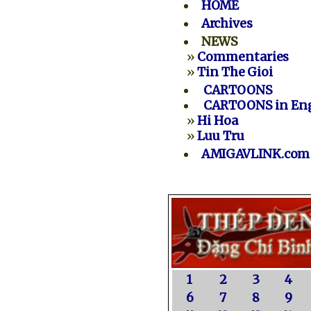
HOME
Archives
NEWS
»
Commentaries
»
Tin The Gioi
CARTOONS
CARTOONS in Eng
»
Hi Hoa
»
Luu Tru
AMIGAVLINK.com
1
2
3
4
6
7
8
9