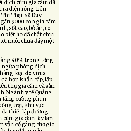
t dịch cúm gia cầm đã
 ra diện rộng trên
 Thi Thại, xã Duy
 gần 9000 con gia cầm
h, sốt cao, bỏ ăn, co
ho biết họ đã chắt chiu
 mới nuôi chưa đầy một
khoảng 40% trong tổng
ch ngừa phòng dịch
hàng loạt do virus
ã họp khẩn cấp, lập
iêu thụ gia cầm và sản
nh. Ngành y tế Quảng
h tăng cường phun
huồng trại, khu vực
 đã thiết lập đường
h cúm gia cầm lây lan
ân vẫn cố gắng chở gia