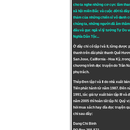
cho ta nghe những cơ cực lầm tha
xã hội miền Bắc và cuộc đời tù đày 
thảm của những chiến sĩ vô danh c
chúng ta, những người đã âm thầm
đấu và gục ngã vì lý tưởng
Tự Do
v
Nghĩa Dân Tộc
...
Ở đây chỉ có tập I và II, từng được 
thanh trên đài phát thanh Quê Hươ
San Jose, California - Hoa Kỳ, tron
chương trình đọc truyện do Trần 
phụ trách.
Thép Đen tập I và II do nhà xuất bả
Tiến phát hành từ năm 1987. Đến 
1991, tác giả tự xuất bản tập III và 
năm 2005 thì hoàn tất tập IV. Quý vị
hỏi mua sách hay dĩa đọc truyện qu
chỉ sau đây:
Dang Chi Binh