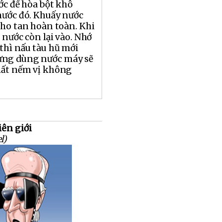
ớc để hòa bột khô
nước đó. Khuấy nước
cho tan hoàn toàn. Khi
t nước còn lại vào. Nhớ
thì nấu tàu hũ mới
ừng dùng nước máy sẽ
hất nếm vị không
iên giới
l)