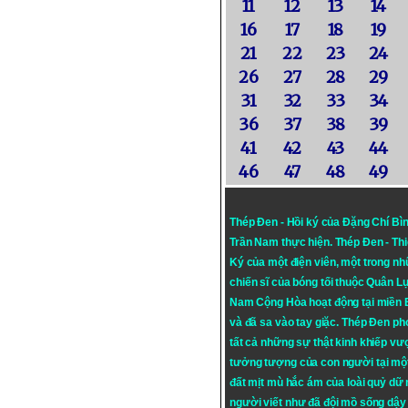
11
12
13
14
16
17
18
19
21
22
23
24
26
27
28
29
31
32
33
34
36
37
38
39
41
42
43
44
46
47
48
49
Thép Đen - Hồi ký của Đặng Chí Bì
Trần Nam thực hiện.
Thép Đen
- Th
Ký của một điện viên, một trong n
chiến sĩ của bóng tối thuộc Quân L
Nam Cộng Hòa hoạt động tại miền
và đã sa vào tay giặc. Thép Đen ph
tất cả những sự thật kinh khiếp vượ
tưởng tượng của con người tại mộ
đất mịt mù hắc ám của loài quỷ dữ
người viết như đã đội mồ sống dậy