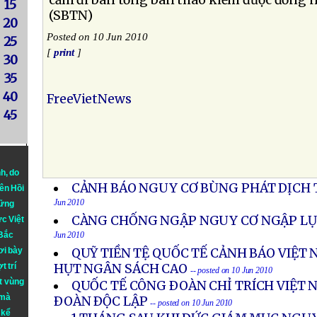
cầm đi bán tống bán tháo kiếm được đồng n
15
(SBTN)
20
Posted on 10 Jun 2010
25
[
print
]
30
35
40
FreeVietNews
45
nh
, do
CẢNH BÁO NGUY CƠ BÙNG PHÁT DỊCH 
iên Hồi
Jun 2010
hững
CÀNG CHỐNG NGẬP NGUY CƠ NGẬP LỤ
ực Việt
 Bắc
Jun 2010
ơi bày
QUỸ TIỀN TỆ QUỐC TẾ CẢNH BÁO VIỆT
t trí
HỤT NGÂN SÁCH CAO
-- posted on 10 Jun 2010
t vùng
QUỐC TẾ CÔNG ÐOÀN CHỈ TRÍCH VIỆT 
 mà
ÐOÀN ÐỘC LẬP
-- posted on 10 Jun 2010
 kể