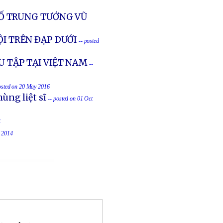
 TỐ TRUNG TƯỚNG VŨ
ỘI TRÊN ÐẠP DƯỚI
-- posted
U TẬP TẠI VIỆT NAM
--
osted on 20 May 2016
ùng liệt sĩ
-- posted on 01 Oct
4
t 2014