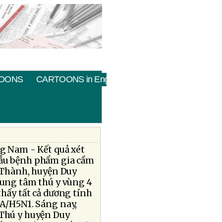
OONS
CARTOONS in English
g Nam - Kết quả xét
ẫu bệnh phẩm gia cầm
 Thành, huyện Duy
rung tâm thú y vùng 4
hấy tất cả dương tính
 A/H5N1. Sáng nay,
Thú y huyện Duy