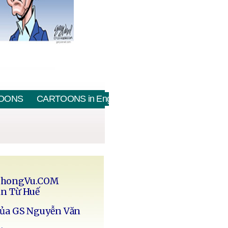
OONS
CARTOONS in English
PhongVu.COM
in Từ Huế
của GS Nguyễn Văn