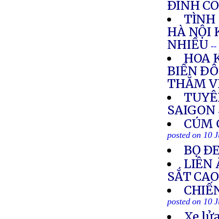
ÐÌNH CÔ
TÌNH
HÀ NỘI 
NHIỀU
--
HOA 
BIỂN ÐÔ
THĂM V
TUYÊ
SAIGON
CÚM 
posted on 10 
BỌ Ð
LIÊN
SẮT CAO
CHIẾ
posted on 10 
Xe lửa