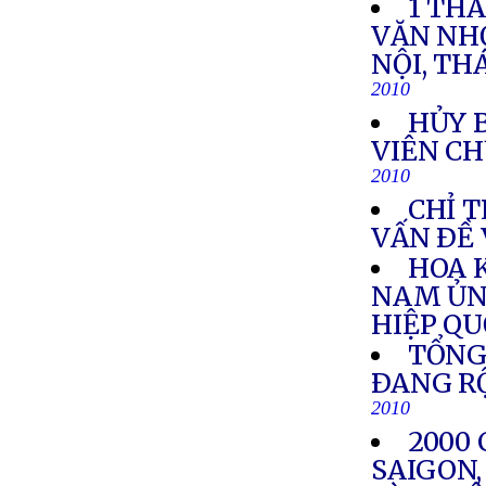
1 TH
VĂN NH
NỘI, TH
2010
HỦY 
VIÊN CH
2010
CHỈ 
VẤN ÐỀ
HOA 
NAM ỦN
HIỆP Q
TỔNG
ÐANG R
2010
2000
SAIGON,