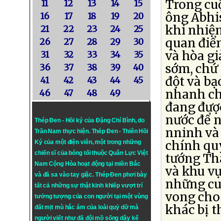
Trong cuộ
11
12
13
14
15
ông Abhis
16
17
18
19
20
khi nhiệm
21
22
23
24
25
quan điểm
26
27
28
29
30
và hòa gi
31
32
33
34
35
sớm, chứ
36
37
38
39
40
đột và b
41
42
43
44
45
nhanh ch
46
47
48
49
đang được
nước để 
Thép Đen - Hồi ký của Đặng Chí Bình
, do
nninh và
Trần Nam thực hiện.
Thép Đen
- Thiên Hồi
chính qu
Ký của một điện viên, một trong những
chiến sĩ của bóng tối thuộc Quân Lực Việt
tướng Th
Nam Cộng Hòa hoạt động tại miền Bắc
và khu vụ
và đã sa vào tay giặc. Thép Đen phơi bày
những cuộ
tất cả những sự thật kinh khiếp vượt trí
vong cho
tưởng tượng của con người tại một vùng
khác bị t
đất mịt mù hắc ám của loài quỷ dữ mà
người viết như đã đội mồ sống dậy kể