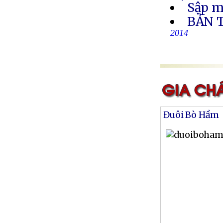
Sập m
BẢN 
2014
Đuôi Bò Hầm