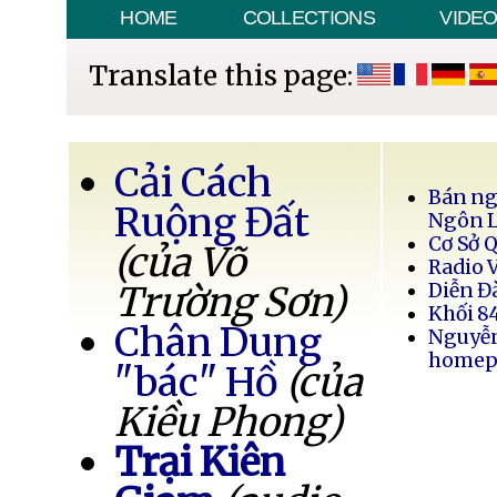
HOME
COLLECTIONS
VIDE
Translate this page:
Cải Cách
Bán ng
Ruộng Đất
Ngôn 
Cơ Sở 
(của Võ
Radio 
Trường Sơn)
Diễn Đ
Khối 8
Chân Dung
Nguyễ
homep
"bác" Hồ
(của
Kiều Phong)
Trại Kiên