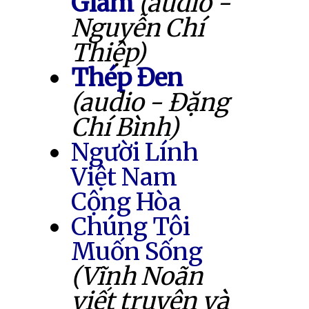
Giam
(audio -
Nguyễn Chí
Thiệp)
Thép Đen
(audio - Đặng
Chí Bình)
Người Lính
Việt Nam
Cộng Hòa
Chúng Tôi
Muốn Sống
(Vĩnh Noãn
viết truyện và