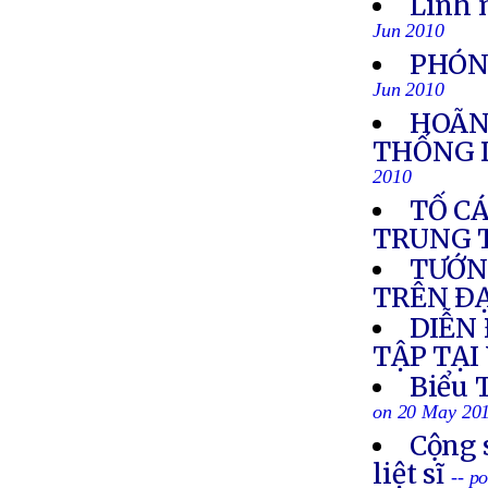
Linh 
Jun 2010
PHÓN
Jun 2010
HOÃN
THỐNG 
2010
TỐ CÁ
TRUNG 
TƯỚNG
TRÊN ÐẠ
DIỄN 
TẬP TẠI
Biểu 
on 20 May 20
Cộng 
liệt sĩ
-- p