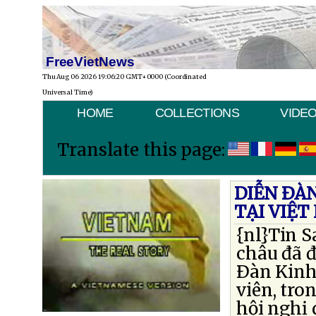
FreeVietNews
Thu Aug 06 2026 19:06:20 GMT+0000 (Coordinated
Universal Time)
HOME
COLLECTIONS
VIDE
Translate this page:
DIỄN ÐÀN
TẠI VIỆ
{nl}Tin S
châu đã 
Ðàn Kinh 
viên, tro
hội nghị 