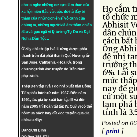
cho ta nghe những cơ cực lầm than của
Họ cắm tr
xã hội miền Bắc và cuộc đời tù đày bi
tổ chức m
thảm của những chiến sĩ vô danh của
Abhisit V
chúng ta, những người đã âm thầm chiến
dân chún
đấu và gục ngã vì lý tưởng
Tự Do
và
Đại
cách bất 
Nghĩa Dân Tộc
...
Ông Abhis
Ở đây chỉ có tập I và II, từng được phát
đệ nhị ta
thanh trên đài phát thanh Quê Hương từ
trưởng t
San Jose, California - Hoa Kỳ, trong
chương trình đọc truyện do Trần Nam
6%. Lãi s
phụ trách.
mức thấp 
nay để gi
Thép Đen tập I và II do nhà xuất bản Đông
Tiến phát hành từ năm 1987. Đến năm
cứ một sự
1991, tác giả tự xuất bản tập III và đến
lạm phá 
năm 2005 thì hoàn tất tập IV. Quý vị có thể
tính là 3
hỏi mua sách hay dĩa đọc truyện qua địa
chỉ sau đây:
Posted on 06
[
print
]
Dang Chi Binh