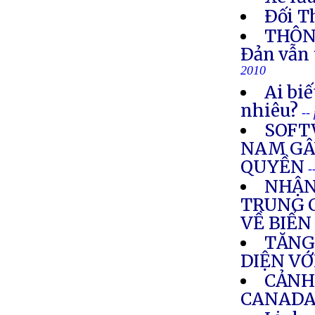
Ðối T
THÔNG
Ðản vẫn 
2010
Ai biế
nhiêu?
--
SOFT
NAM GÂY
QUYỀN
-
NHẬN
TRUNG 
VỀ BIỂ
TĂNG
DIỆN V
CẢNH
CANAD