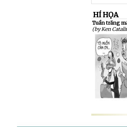
HÍ HỌA
Tuần trăng mậ
(by Ken Catali