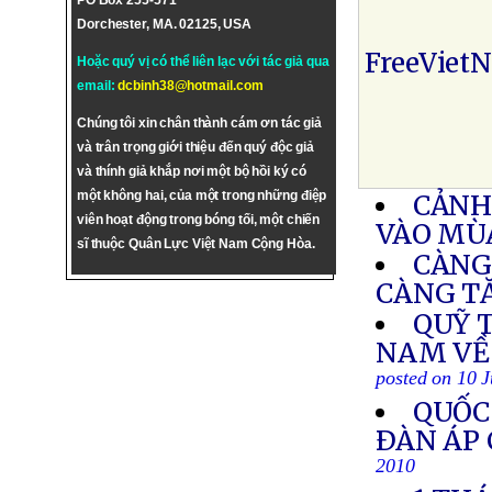
PO Box 255-571
Dorchester, MA. 02125, USA
FreeViet
Hoặc quý vị có thể liên lạc với tác giả qua
email:
dcbinh38@hotmail.com
Chúng tôi xin chân thành cám ơn tác giả
và trân trọng giới thiệu đến quý độc giả
và thính giả khắp nơi một bộ hồi ký có
một không hai, của một trong những điệp
CẢNH
viên hoạt động trong bóng tối, một chiến
VÀO MÙ
sĩ thuộc Quân Lực Việt Nam Cộng Hòa.
CÀNG
CÀNG T
QUỸ T
NAM VỀ
posted on 10 
QUỐC
ÐÀN ÁP 
2010