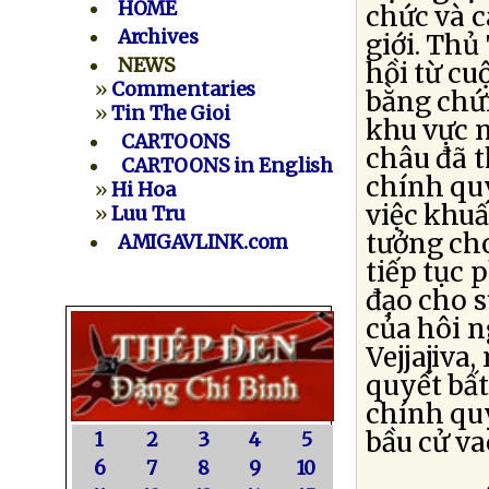
HOME
chức và c
Archives
giới. Thủ
NEWS
hồi từ cu
»
Commentaries
bằng chứ
»
Tin The Gioi
khu vực n
CARTOONS
châu đã t
CARTOONS in English
chính qu
»
Hi Hoa
việc khuấ
»
Luu Tru
tưởng ch
AMIGAVLINK.com
tiếp tục 
đạo cho s
của hôi n
Vejjajiva
quyết bất
chính quy
bầu cử va
1
2
3
4
5
6
7
8
9
10