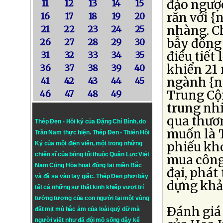
đảo ngượ
11
12
13
14
15
rắn với 
16
17
18
19
20
nhàng. Ch
21
22
23
24
25
bẫy đồng
26
27
28
29
30
điều tiết
31
32
33
34
35
khiển 21
36
37
38
39
40
ngành {nl
41
42
43
44
45
Trung Cộn
46
47
48
49
trung nh
qua thươ
Thép Đen - Hồi ký của Đặng Chí Bình
, do
muốn là 
Trần Nam thực hiện.
Thép Đen
- Thiên Hồi
phiếu kho
Ký của một điện viên, một trong những
chiến sĩ của bóng tối thuộc Quân Lực Việt
mua công
Nam Cộng Hòa hoạt động tại miền Bắc
đại, phát
và đã sa vào tay giặc. Thép Đen phơi bày
dựng khả
tất cả những sự thật kinh khiếp vượt trí
tưởng tượng của con người tại một vùng
Ðánh giá 
đất mịt mù hắc ám của loài quỷ dữ mà
người viết như đã đội mồ sống dậy kể