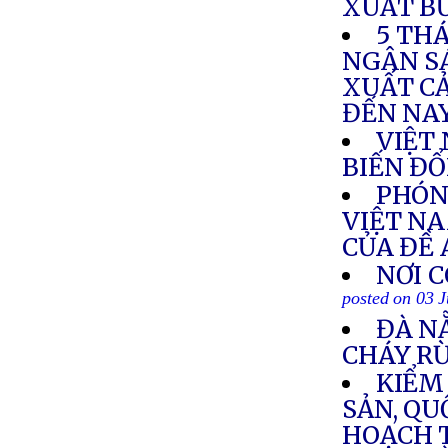
XUẤT B
5 TH
NGÂN SÁ
XUẤT CẢ
ĐẾN NA
VIỆT
BIẾN ĐỔ
PHÓN
VIỆT NA
CỦA ĐỀ 
NƠI 
posted on 03 
ĐÀ N
CHÁY R
KIỂM
SẢN, QU
HOẠCH 