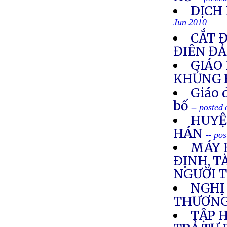
DỊCH
Jun 2010
CẮT 
ĐIÊN Đ
GIÁO 
KHỦNG 
Giáo 
bố
-- posted
HUYỆ
HÁN
-- po
MÁY 
ÐỊNH, T
NGƯỜI 
NGHỊ 
THƯƠNG
TẬP 