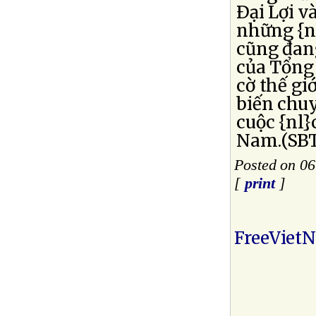
Ðại Lợi 
những {n
cũng đan
của Tổng
cờ thế gi
biến chu
cuộc {nl}
Nam.(SBT
Posted on 06
[
print
]
FreeViet