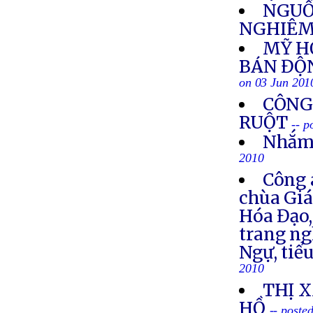
NGUỒ
NGHIÊM
MỸ H
BÁN ĐỘ
on 03 Jun 201
CÔNG
RUỘT
-- p
Nhắm 
2010
Công 
chùa Giá
Hóa Đạo,
trang ng
Ngự, tiể
2010
THỊ 
HỒ
-- poste