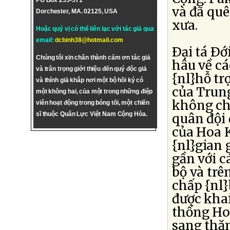
PO Box 255-571
và đã qu
Dorchester, MA. 02125, USA
xưa.
Hoặc quý vị có thể liên lạc với tác giả qua
email:
dcbinh38@hotmail.com
Ðại tá Ðớ
Chúng tôi xin chân thành cám ơn tác giả
hâu về cá
và trân trọng giới thiệu đến quý độc giả
{nl}hỗ tr
và thính giả khắp nơi một bộ hồi ký có
của Trung
một không hai, của một trong những điệp
không ch
viên hoạt động trong bóng tối, một chiến
sĩ thuộc Quân Lực Việt Nam Cộng Hòa.
quân đội 
của Hoa K
{nl}gian 
gần với c
bộ và trê
chấp {nl}
được khai
thống Ho
sang thăm