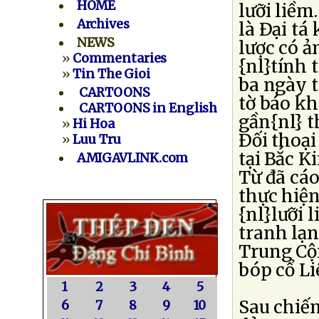
HOME
lưỡi liềm
Archives
là Ðại tá
NEWS
lược có 
»
Commentaries
{nl}tính 
»
Tin The Gioi
ba ngày t
CARTOONS
tờ báo kh
CARTOONS in English
gần{nl} 
»
Hi Hoa
Ðối thoại
»
Luu Tru
tại Bắc K
AMIGAVLINK.com
Từ đã cáo
thực hiệ
{nl}lưỡi 
tranh lạn
Trung Cộ
bóp cổ L
1
2
3
4
5
Sau chiến
6
7
8
9
10