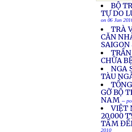
BỘ T
TỰ DO 
on 06 Jun 201
TRÀ V
CĂN NH
SAIGON
TRẦN
CHỮA B
NGA 
TÀU NG
TỔNG
GỠ BỘ 
NAM
-- p
VIỆT
20,000 
TÂM ĐẾ
2010