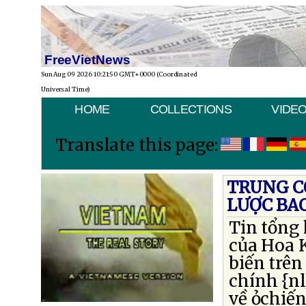
FreeVietNews
Sun Aug 09 2026 10:21:50 GMT+0000 (Coordinated
Universal Time)
HOME
COLLECTIONS
VIDE
Translate this page:
TRUNG C
LƯỢC BA
Tin tổng 
của Hoa 
biến trên
chính {nl
về ỏchiến