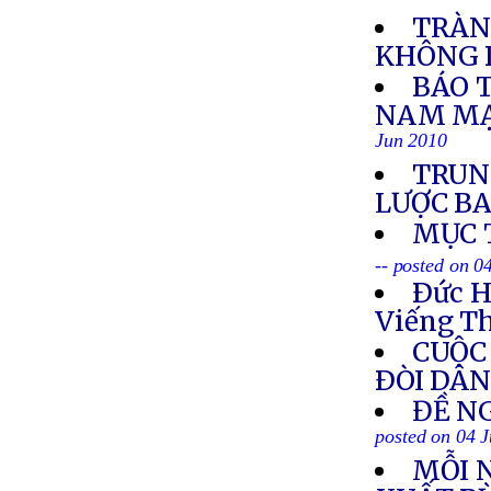
TRÀN
KHÔNG 
BÁO 
NAM MẠ
Jun 2010
TRUN
LƯỢC BA
MỤC 
-- posted on 0
Ðức 
Viếng T
CUỘC
ÐÒI DÂ
ĐỀ NG
posted on 04 
MỖI 