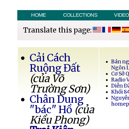
HOME
COLLECTIONS
VIDE
Translate this page:
Cải Cách
Bán ng
Ruộng Đất
Ngôn 
Cơ Sở 
(của Võ
Radio 
Trường Sơn)
Diễn Đ
Khối 8
Chân Dung
Nguyễ
homep
"bác" Hồ
(của
Kiều Phong)