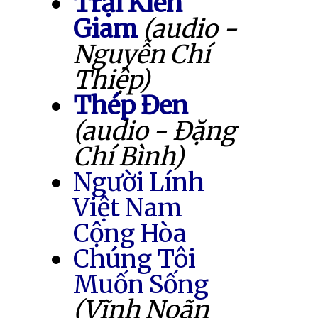
Trại Kiên
Giam
(audio -
Nguyễn Chí
Thiệp)
Thép Đen
(audio - Đặng
Chí Bình)
Người Lính
Việt Nam
Cộng Hòa
Chúng Tôi
Muốn Sống
(Vĩnh Noãn