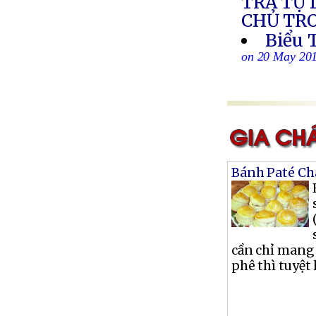
TRẢ TỰ
CHỦ TR
Biểu 
on 20 May 20
Bánh Paté Ch
cần chỉ mang
phê thì tuyệt 