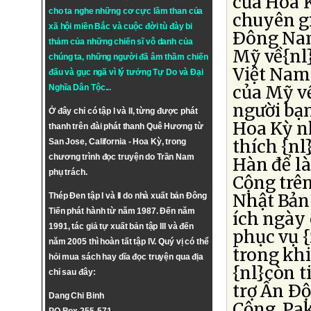
của Hoa 
cho ta nghe những cơ cực lầm than của
chuyên g
xã hội miền Bắc và cuộc đời tù đày bi
Ðông Nam
thảm của những chiến sĩ vô danh của
Mỹ về{nl}
chúng ta, những người đã âm thầm chiến
Việt Nam 
đấu và gục ngã vì lý tưởng
Tự Do
và
Đại
của Mỹ về
Nghĩa Dân Tộc
...
người bạ
Ở đây chỉ có tập I và II, từng được phát
Hoa Kỳ n
thanh trên đài phát thanh Quê Hương từ
thích {nl
San Jose, California - Hoa Kỳ, trong
chương trình đọc truyện do Trần Nam
Hàn để l
phụ trách.
Cộng trê
Nhật Bản 
Thép Đen tập I và II do nhà xuất bản Đông
Tiến phát hành từ năm 1987. Đến năm
ích ngày
1991, tác giả tự xuất bản tập III và đến
phục vụ 
năm 2005 thì hoàn tất tập IV. Quý vị có thể
trong kh
hỏi mua sách hay dĩa đọc truyện qua địa
{nl}còn t
chỉ sau đây:
trợ Ấn Ð
Dang Chi Binh
Cộng. Pa