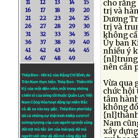
cho rằng
11
12
13
14
15
trị và hà
16
17
18
19
20
Dương Tr
21
22
23
24
25
trị và tr
26
27
28
29
30
không cầ
31
32
33
34
35
Ủy ban Ki
36
37
38
39
40
nhiều ý k
41
42
43
44
45
{nl}trung
46
47
48
49
nên cần p
Thép Đen - Hồi ký của Đặng Chí Bình
, do
Vừa qua g
Trần Nam thực hiện.
Thép Đen
- Thiên Hồi
chức hội 
Ký của một điện viên, một trong những
chiến sĩ của bóng tối thuộc Quân Lực Việt
tâm hành 
Nam Cộng Hòa hoạt động tại miền Bắc
không đồ
và đã sa vào tay giặc. Thép Đen phơi bày
{nl}thành
tất cả những sự thật kinh khiếp vượt trí
Nam cũng
tưởng tượng của con người tại một vùng
xây dựng
đất mịt mù hắc ám của loài quỷ dữ mà
người viết như đã đội mồ sống dậy kể