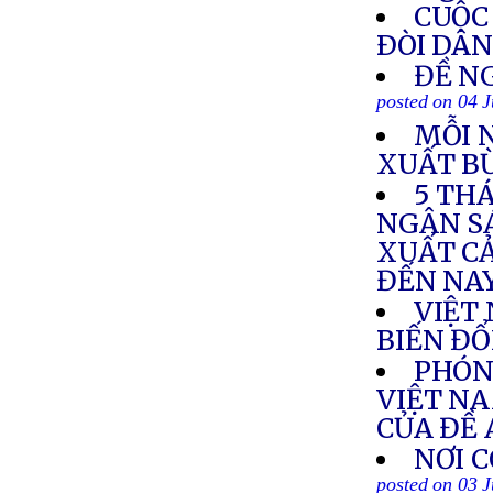
CUỘC
ÐÒI DÂ
ĐỀ NG
posted on 04 
MỖI 
XUẤT B
5 TH
NGÂN SÁ
XUẤT CẢ
ĐẾN NA
VIỆT
BIẾN ĐỔ
PHÓN
VIỆT NA
CỦA ĐỀ 
NƠI 
posted on 03 