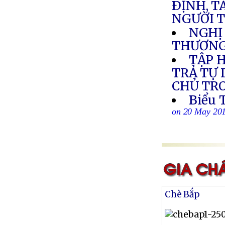
ÐỊNH, T
NGƯỜI 
NGHỊ 
THƯƠNG
TẬP 
TRẢ TỰ
CHỦ TR
Biểu 
on 20 May 20
Chè Bắp