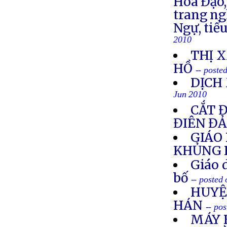
Hóa Đạo,
trang ng
Ngự, tiể
2010
THỊ 
HỒ
-- poste
DỊCH
Jun 2010
CẮT 
ĐIÊN Đ
GIÁO 
KHỦNG 
Giáo 
bố
-- posted
HUYỆ
HÁN
-- po
MÁY 