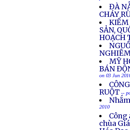
ĐÀ N
CHÁY R
KIỂM
SẢN, QU
HOẠCH 
NGUỒ
NGHIÊM
MỸ H
BÁN ĐỘ
on 03 Jun 201
CÔNG
RUỘT
-- p
Nhắm 
2010
Công 
chùa Giá