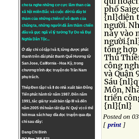
qui hoạch
cho ta nghe những cơ cực lầm than của
phố Saigo
xã hội miền Bắc và cuộc đời tù đày bi
{nl}diện 
thảm của những chiến sĩ vô danh của
người. Nh
chúng ta, những người đã âm thầm chiến
này vào n
đấu và gục ngã vì lý tưởng
Tự Do
và
Đại
người.{nl
Nghĩa Dân Tộc
...
tổng hợp 
Ở đây chỉ có tập I và II, từng được phát
Thủ Thiêm
thanh trên đài phát thanh Quê Hương từ
công nghệ
San Jose, California - Hoa Kỳ, trong
chương trình đọc truyện do Trần Nam
và Quận 9
phụ trách.
Sáu {nl}
Môn, Nhà
Thép Đen tập I và II do nhà xuất bản Đông
Tiến phát hành từ năm 1987. Đến năm
triển cô
1991, tác giả tự xuất bản tập III và đến
{nl}{nl}
năm 2005 thì hoàn tất tập IV. Quý vị có thể
hỏi mua sách hay dĩa đọc truyện qua địa
Posted on 03
chỉ sau đây:
[
print
]
Dang Chi Binh