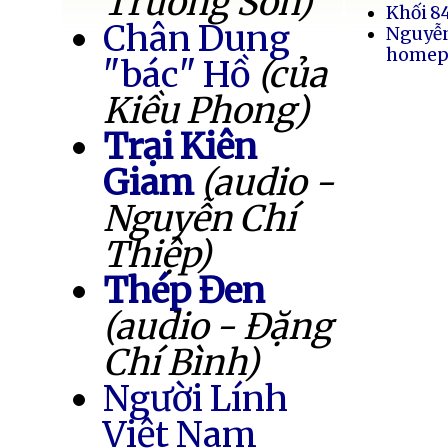
Trường Sơn)
Khối 8
Chân Dung
Nguyễ
homep
"bác" Hồ
(của
Kiều Phong)
Trại Kiên
Giam
(audio -
Nguyễn Chí
Thiệp)
Thép Đen
(audio - Đặng
Chí Bình)
Người Lính
Việt Nam