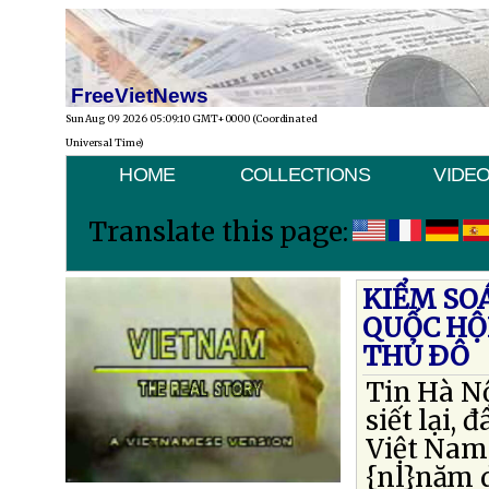
FreeVietNews
Sun Aug 09 2026 05:09:10 GMT+0000 (Coordinated
Universal Time)
HOME
COLLECTIONS
VIDE
Translate this page:
KIỂM SOÁ
QUỐC HỘ
THỦ ÐÔ
Tin Hà Nộ
siết lại,
Việt Nam 
{nl}năm 