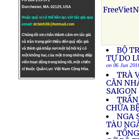
PO Box 255-571
Dorchester, MA. 02125, USA
FreeViet
Hoặc quý vị có thể liên lạc với tác giả qua
email:
dcbinh38@hotmail.com
Chúng tôi xin chân thành cám ơn tác giả
và trân trọng giới thiệu đến quý độc giả
BỘ T
và thính giả khắp nơi một bộ hồi ký có
một không hai, của một trong những điệp
TỰ DO 
viên hoạt động trong bóng tối, một chiến
on 06 Jun 201
sĩ thuộc Quân Lực Việt Nam Cộng Hòa.
TRÀ V
CĂN NH
SAIGON
TRẦN
CHỮA B
NGA 
TÀU NG
TỔNG