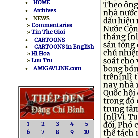
HOME
Theo ông
Archives
nhà nước 
NEWS
dấu hiệu
»
Commentaries
Nước Cộng
»
Tin The Gioi
tháng {nl
CARTOONS
sản tổng 
CARTOONS in English
chủ nhiệ
»
Hi Hoa
soát cho 
»
Luu Tru
bong bóng
AMIGAVLINK.com
trên{nl} 
nay nhà 
Quốc hội 
trong đó
trung tâ
{nl}Vì. T
đối. Phó 
1
2
3
4
5
thể tách 
6
7
8
9
10